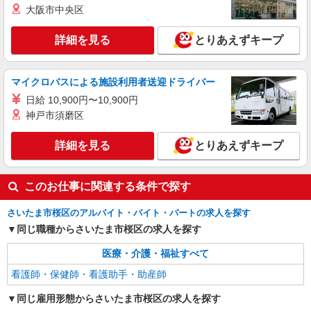
大阪市中央区
詳細を見る
キープ
詳細を見る
とりあえずキープ
職業紹介
株式会社kotrio /●SW-S-2080135
マイクロバスによる施設利用者送迎ドライバー
西浦和駅近く☆病院での看護助手♪週3日OKの
日給 10,900円〜10,900円
パートSTAFF◎
神戸市須磨区
時給1550円〜2312円 ＜交通費全支給(ガソリ
ン代含む)＞
詳細を見る
とりあえずキープ
西浦和
詳細を見る
キープ
このお仕事に関連する条件で探す
職業紹介
さいたま市桜区のアルバイト・バイト・パートの求人を探す
株式会社kotrio /●SW-S-2022893
同じ職種からさいたま市桜区の求人を探す
西浦和駅＊病院の看護助手│シフト相談OK！
経験不問・資格不問◎
医療・介護・福祉すべて
時給1550円〜2312円 ＜交通費全支給(ガソリ
看護師・保健師・看護助手・助産師
ン代含む)＞
同じ雇用形態からさいたま市桜区の求人を探す
西浦和