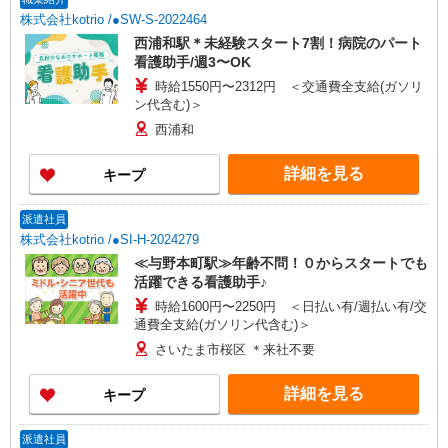
株式会社kotrio /●SW-S-2022464
西浦和駅＊未経験スタート7割！病院のパート
看護助手/週3〜OK
時給1550円〜2312円 ＜交通費全支給(ガソリ
ン代含む)＞
西浦和
詳細を見る
キープ
派遣社員
株式会社kotrio /●SI-H-2024279
≪与野本町駅≫年齢不問！０からスタートでも
活躍できる看護助手♪
時給1600円〜2250円 ＜日払い有/週払い有/交
通費全支給(ガソリン代含む)＞
さいたま市桜区 ＊来社不要
詳細を見る
キープ
派遣社員