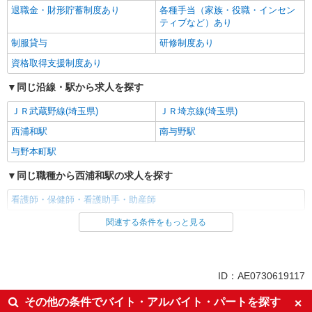
退職金・財形貯蓄制度あり
各種手当（家族・役職・インセン
ティブなど）あり
制服貸与
研修制度あり
資格取得支援制度あり
同じ沿線・駅から求人を探す
ＪＲ武蔵野線(埼玉県)
ＪＲ埼京線(埼玉県)
西浦和駅
南与野駅
与野本町駅
同じ職種から西浦和駅の求人を探す
看護師・保健師・看護助手・助産師
関連する条件をもっと見る
同じ雇用形態から西浦和駅の求人を探す
派遣社員
同じ特徴から西浦和駅の求人を探す
ID：AE0730619117
入社日応相談
未経験歓迎
その他の条件でバイト・アルバイト・パートを探す