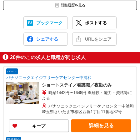
閲覧履歴を見る
ブックマーク
ポストする
シェアする
URLをシェア
20
件のこの求人と職種が同じ求人
パート
パナソニックエイジフリーケアセンター中浦和
ショートステイ／看護職／夜勤のみ
時給1442円〜1648円 ※経験・能力・資格等に
よる
パナソニックエイジフリーケアセンター中浦和
埼玉県さいたま市桜区西堀1丁目11番地32号
詳細を見る
キープ
職業紹介