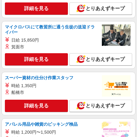
通費全支給(ガソリン代含む)＞
詳細を見る
とりあえずキープ
さいたま市桜区 ＊来社不要
詳細を見る
キープ
マイクロバスにて教習所に通う生徒の送迎ドラ
イバー
職業紹介
日給 15,850円
株式会社トラストグロース 新宿本社 第3営業部
箕面市
特別養護老人ホームでの看護師
月給：216,900円〜228,900円 ※経験などによ
詳細を見る
とりあえずキープ
る
埼玉県さいたま市桜区
スーパー資材の仕分け作業スタッフ
詳細を見る
キープ
時給 1,350円
船橋市
派遣社員
株式会社kotrio /●SI-H-2024148
詳細を見る
とりあえずキープ
高収入を目指したい方必見！未経験でも日収
1.2万〜可！看護助手
アパレル用品や雑貨のピッキング検品
時給1600円〜2250円 ＜日払い有/週払い有/交
通費全支給(ガソリン代含む)＞
時給 1,200円〜1,500円