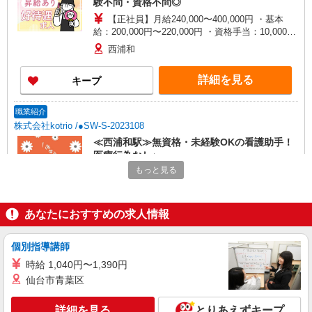
験不問・資格不問◎
【正社員】月給240,000〜400,000円 ・基本
給：200,000円〜220,000円 ・資格手当：10,000〜
30,000円 ・役職手当：10,000〜70,000円 ・処遇改
西浦和
善手当：20,000〜60,000円（勤続年数、保有資格
により変動） ・固定残業手当：20,000円（10時
詳細を見る
キープ
間） ※固定残業時間を超過する場合には超過勤務
手当として別途支給 ・夜勤手当：10,000円/1回
（上記給与とは別に支給） 下記資格をお持ちの方
職業紹介
歓迎 ・認知症介護基礎研修 ・初任者研修 ・実務
株式会社kotrio /●SW-S-2023108
者研修 ・介護福祉士 など
≪西浦和駅≫無資格・未経験OKの看護助手！
医療行為なし♪
もっと見る
【正社員】月給240,000〜400,000円 ・基本
給：200,000円〜220,000円 ・資格手当：10,000〜
30,000円 ・役職手当：10,000〜70,000円 ・処遇改
西浦和
善手当：20,000〜60,000円（勤続年数、保有資格
あなたにおすすめの求人情報
により変動） ・固定残業手当：20,000円（10時
詳細を見る
キープ
間） ※固定残業時間を超過する場合には超過勤務
個別指導講師
手当として別途支給 ・夜勤手当：10,000円/1回
（上記給与とは別に支給） 下記資格をお持ちの方
時給 1,040円〜1,390円
派遣社員
歓迎 ・認知症介護基礎研修 ・初任者研修 ・実務
株式会社kotrio /●SI-H-2076436
仙台市青葉区
者研修 ・介護福祉士 など
＜高時給＞西浦和駅近くの病院で安定した働き
方を★看護助手♪
詳細を見る
とりあえずキープ