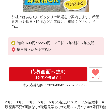
弊社ではあなたにピッタリの職場をご案内します。希望
勤務地や曜日・時間などお気軽にご相談ください。担
当...
時給1600円〜2250円 ＜日払い有/週払い有/交通費
全支給(ガソリン代含む)＞
埼玉県さいたま市桜区
応募画面へ進む
1分で応募完了!!
キープ
求人応募期間：2026/08/01～2026/08/09
20代・30代・40代・50代・60代の幅広いスタッフが活躍中！#
履歴書不要#面接なし#職場見学あり#短期(2ヶ月〜)OK#即日勤務