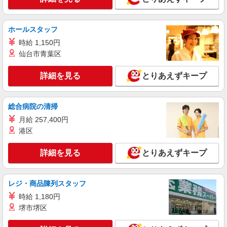
時給1600円〜2250円 ＜日払い有/週払い有/交
通費全支給(ガソリン代含む)＞
ホールスタッフ
さいたま市桜区 ＊来社不要
時給 1,150円
仙台市青葉区
詳細を見る
キープ
詳細を見る
とりあえずキープ
職業紹介
株式会社kotrio /●SW-S-1744639
西浦和駅≫高級シニアマンションの看護職員募
総合病院の清掃
集♪負担少なめ◎
月給 257,400円
【正社員】月給320,000〜500,000円 ・基本
港区
給：280,000円〜420,000円 ・調整手当：10,000
円〜30,000円 ・職務手当：10,000円〜30,000円 ・
西浦和
固定残業手当：20,000円（10時間） ※固定残業時
詳細を見る
とりあえずキープ
間を超過する場合には超過勤務手当として別途支
詳細を見る
キープ
給 ・夜勤手当：10,000円/1回（上記給与とは別に
支給）
レジ・商品陳列スタッフ
派遣社員
時給 1,180円
株式会社トラストグロース 新宿本社 第3営業部
堺市堺区
ショートステイでの看護師
時給：准看2200円 /看護師2300円 ※資格・経