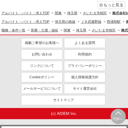
同じ職種から求人を探す
もっと見る
アルバイト・バイト・求人TOP
関東
埼玉県
さいたま市桜区
株式会社ko
医療・介護・福祉
アルバイト・バイト・求人TOP
埼玉県の路線
ＪＲ武蔵野線
西浦和駅
看護師・保健師・看護助手・助産師
職種・条件一覧
医療・介護・福祉
関東
埼玉県
さいたま市桜区
株式会
同じ特徴から求人を探す
未経験歓迎
掲載ご希望のお客様へ
ミドル（40代～）活躍中
よくある質問
ボーナス・賞与あり
車通勤OK
お問い合わせ
利用規約
交通費支給
社会保険あり
リンクについて
プライバシーポリシー
産休・育休取得実績あり
Cookieポリシー
個人情報保護方針
メールサービスについて
サイト運営会社
サイトマップ
(c) AIDEM Inc.
TOPへ