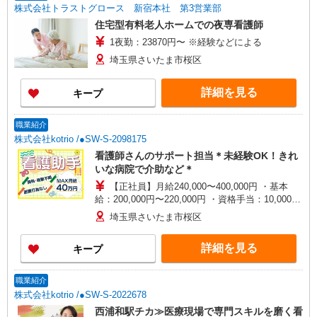
株式会社トラストグロース 新宿本社 第3営業部
住宅型有料老人ホームでの夜専看護師
1夜勤：23870円〜 ※経験などによる
埼玉県さいたま市桜区
詳細を見る
キープ
職業紹介
株式会社kotrio /●SW-S-2098175
看護師さんのサポート担当＊未経験OK！きれ
いな病院で介助など＊
【正社員】月給240,000〜400,000円 ・基本
給：200,000円〜220,000円 ・資格手当：10,000〜
30,000円 ・役職手当：10,000〜70,000円 ・処遇改
埼玉県さいたま市桜区
善手当：20,000〜60,000円（勤続年数、保有資格
により変動） ・固定残業手当：20,000円（10時
詳細を見る
キープ
間） ※固定残業時間を超過する場合には超過勤務
手当として別途支給 ・夜勤手当：10,000円/1回
（上記給与とは別に支給） 下記資格をお持ちの方
職業紹介
歓迎 ・認知症介護基礎研修 ・初任者研修 ・実務
株式会社kotrio /●SW-S-2022678
者研修 ・介護福祉士 など
西浦和駅チカ≫医療現場で専門スキルを磨く看