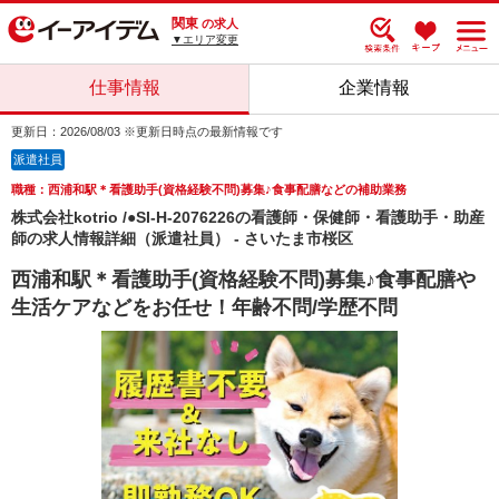
関東
の求人
▼エリア変更
仕事情報
企業情報
更新日：2026/08/03 ※更新日時点の最新情報です
派遣社員
職種：西浦和駅＊看護助手(資格経験不問)募集♪食事配膳などの補助業務
株式会社kotrio /●SI-H-2076226の看護師・保健師・看護助手・助産
師の求人情報詳細（派遣社員） - さいたま市桜区
西浦和駅＊看護助手(資格経験不問)募集♪食事配膳や
生活ケアなどをお任せ！年齢不問/学歴不問