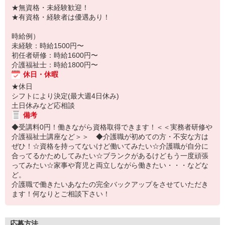
★無資格・未経験歓迎！
★有資格・経験者は優遇あり！
時給例）
未経験：時給1500円〜
初任者研修：時給1600円〜
介護福祉士：時給1800円〜
休日・休暇
★休日
シフトにより決定(最大週4日休み)
土日休みなど応相談
備考
◆受講料0円！働きながら資格取得できます！＜＜実務者研修や
介護福祉士講座など＞＞ ◆介護職が初めての方・不安な方は
ぜひ！☆資格を持ってないけど働いてみたい☆介護職が自分に
合ってるかためしてみたい☆ブランクがあるけどもう一度頑張
ってみたい☆家事や育児と両立しながら働きたい・・・などな
ど。
介護職で働きたいあなたの完全バックアップをさせていただき
ます！何なりとご相談下さい！
応募方法