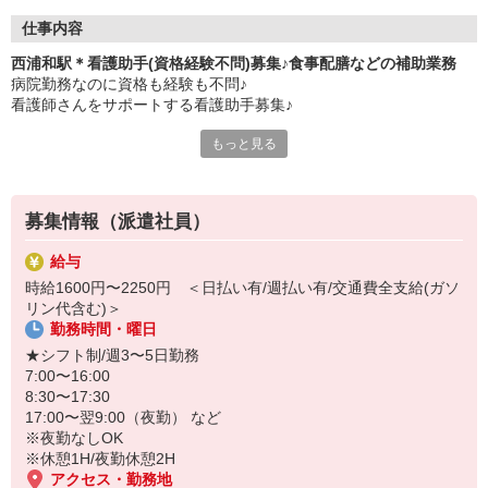
仕事内容
西浦和駅＊看護助手(資格経験不問)募集♪食事配膳などの補助業務
病院勤務なのに資格も経験も不問♪
看護師さんをサポートする看護助手募集♪
もっと見る
★主なお仕事は…
・病院食の配膳や下膳
・シーツ交換などの清掃
・備品の在庫確認や発注
募集情報（派遣社員）
・患者さんに合わせた生活介助 など
給与
年齢不問/性別不問/学歴不問！
時給1600円〜2250円 ＜日払い有/週払い有/交通費全支給(ガソ
大切なのは「人の役に立ちたい」という気持ちです◎
リン代含む)＞
病院でのお仕事に興味がある方はぜひご応募ください^^
勤務時間・曜日
★シフト制/週3〜5日勤務
7:00〜16:00
8:30〜17:30
17:00〜翌9:00（夜勤） など
※夜勤なしOK
※休憩1H/夜勤休憩2H
アクセス・勤務地