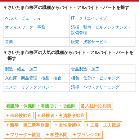
経験者・有資格者歓迎
新卒・第二新卒歓迎
さいたま市桜区の職種からバイト・アルバイト・パートを探す
女性活躍中
主婦・主夫歓迎
ヘルス・ビューティー
IT・クリエイティブ
フリーター歓迎
学歴不問
オフィスワーク・事務
清掃・警備・ビルメンテナンス・
ブランクOK
ミドル（40代～）活躍中
設備管理
エルダー（50代～）活躍中
シニア（60代～）活躍中
営業
販売・接客サービス
高収入・高額
ボーナス・賞与あり
さいたま市桜区の人気の職種からバイト・アルバイト・パートを
昇給あり
完全週休2日制
探す
フルタイム歓迎
禁煙・分煙
製造・組立・加工
食品製造・加工
駅直結・駅チカ
車通勤OK
入出庫・商品管理・検品・検査
梱包・仕分け・ピッキング
バイク通勤OK
自転車通勤OK
エステ・リフレクソロジー
清掃・ハウスクリーニング
残業少なめ（月20h未満）
交通費支給
社会保険あり
産休・育休取得実績あり
看護師・保健師・看護助手・助産師
入社日応相談
退職金・財形貯蓄制度あり
各種手当（家族・役職・インセン
未経験歓迎
経験者・有資格者歓迎
ティブなど）あり
制服貸与
研修制度あり
新卒・第二新卒歓迎
女性活躍中
主婦・主夫歓迎
資格取得支援制度あり
フリーター歓迎
学歴不問
ブランクOK