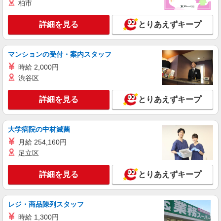
さいたま市桜区 ＊来社不要
柏市
詳細を見る
キープ
詳細を見る
とりあえずキープ
派遣社員
マンションの受付・案内スタッフ
株式会社kotrio /●SI-H-2101967
【職場環境◎】よすぎて全私が泣いた≫看護助
時給 2,000円
手募集♪未経験OK！
渋谷区
時給1600円〜2250円 ＜日払い有/週払い有/交
通費全支給(ガソリン代含む)＞
詳細を見る
とりあえずキープ
さいたま市桜区 交通費全額支給♪
大学病院の中材滅菌
詳細を見る
キープ
月給 254,160円
足立区
派遣社員
株式会社kotrio /●SI-H-2024410
詳細を見る
とりあえずキープ
＜与野本町駅＞元気も、プライベートも諦めな
い＊週3〜OK/看護助手
時給1600円〜2250円 ＜日払い有/週払い有/交
レジ・商品陳列スタッフ
通費全支給(ガソリン代含む)＞
時給 1,300円
さいたま市桜区 交通費全額支給♪