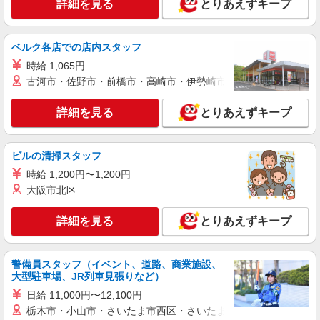
詳細を見る
とりあえずキープ
験により異なる
埼玉県さいたま市桜区
ベルク各店での店内スタッフ
詳細を見る
キープ
時給 1,065円
古河市・佐野市・前橋市・高崎市・伊勢崎市・太田市・館林市・
派遣社員
株式会社kotrio /●SI-H-2093738
詳細を見る
とりあえずキープ
善は急げ≫≫≫履歴書不要＆面接なし！駅チカ
病院で看護助手急募
時給1600円〜2250円 ＜日払い有/週払い有/交
ビルの清掃スタッフ
通費全支給(ガソリン代含む)＞
時給 1,200円〜1,200円
さいたま市桜区 交通費全額支給♪
大阪市北区
詳細を見る
キープ
詳細を見る
とりあえずキープ
派遣社員
株式会社kotrio /●SI-H-2076296
警備員スタッフ（イベント、道路、商業施設、
大型駐車場、JR列車見張りなど）
≪西浦和駅≫16時帰宅もOK♪病院で補助だけ
のまったり作業
日給 11,000円〜12,100円
時給1600円〜2250円 ＜日払い有/週払い有/交
栃木市・小山市・さいたま市西区・さいたま市岩槻区・久喜市・