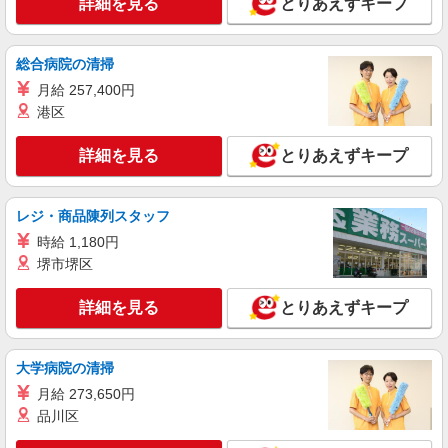
詳細を見る
とりあえずキープ
円 介護福祉士1,400円
茨城県古河市
総合病院の清掃
詳細を見る
キープ
月給 257,400円
港区
派遣社員
株式会社kotrio /●SI-H-2102123
詳細を見る
とりあえずキープ
≪古河駅≫高級シニアマンションで見回り/生
活相談など
時給1600円〜2250円 ＜日払い有/週払い有/交
レジ・商品陳列スタッフ
通費全支給(ガソリン代含む)＞
時給 1,180円
古河市
堺市堺区
詳細を見る
キープ
詳細を見る
とりあえずキープ
派遣社員
株式会社kotrio /●SI-H-2075113
大学病院の清掃
古河駅のシニアマンション▼フロアの巡回や安
月給 273,650円
否確認など
品川区
時給1600円〜2250円 ＜日払い有/週払い有/交
通費全支給(ガソリン代含む)＞