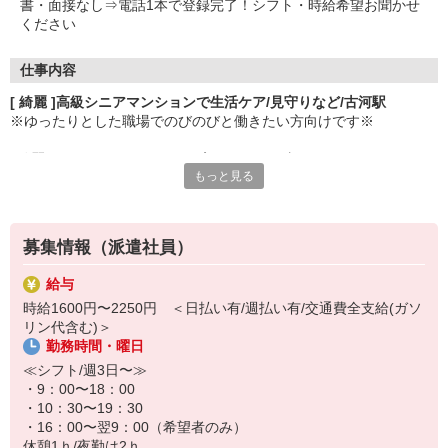
書・面接なし⇒電話1本で登録完了！シフト・時給希望お聞かせ
ください
仕事内容
[ 綺麗 ]高級シニアマンションで生活ケア/見守りなど/古河駅
※ゆったりとした職場でのびのびと働きたい方向けです※
♪綺麗なシニアマンション（サ高住）でお仕事♪
もっと見る
[ サ高住とは ]
自立している高齢者を対象としたバリアフリー住宅です。
募集情報（派遣社員）
[ お仕事 ]
・見守りや困りごとのサポート
給与
・清掃業務
時給1600円〜2250円 ＜日払い有/週払い有/交通費全支給(ガソ
・個人に合わせた生活介助
リン代含む)＞
・ご家族様の来訪対応 など
勤務時間・曜日
負担少なめの大人気施設です◎
≪シフト/週3日〜≫
・9：00〜18：00
・10：30〜19：30
・16：00〜翌9：00（希望者のみ）
休憩1ｈ/夜勤は2ｈ