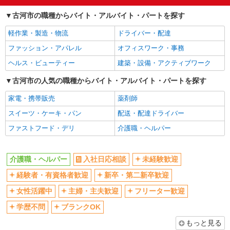
経験者・有資格者歓迎
新卒・第二新卒歓迎
古河市の職種からバイト・アルバイト・パートを探す
女性活躍中
主婦・主夫歓迎
軽作業・製造・物流
ドライバー・配達
フリーター歓迎
学歴不問
ファッション・アパレル
オフィスワーク・事務
ブランクOK
ミドル（40代～）活躍中
ヘルス・ビューティー
建築・設備・アクティブワーク
エルダー（50代～）活躍中
シニア（60代～）活躍中
高収入・高額
古河市の人気の職種からバイト・アルバイト・パートを探す
ボーナス・賞与あり
昇給あり
完全週休2日制
家電・携帯販売
薬剤師
フルタイム歓迎
禁煙・分煙
スイーツ・ケーキ・パン
配送・配達ドライバー
駅直結・駅チカ
車通勤OK
ファストフード・デリ
介護職・ヘルパー
バイク通勤OK
自転車通勤OK
残業少なめ（月20h未満）
交通費支給
介護職・ヘルパー
入社日応相談
未経験歓迎
社会保険あり
産休・育休取得実績あり
経験者・有資格者歓迎
新卒・第二新卒歓迎
退職金・財形貯蓄制度あり
各種手当（家族・役職・インセン
女性活躍中
主婦・主夫歓迎
フリーター歓迎
ティブなど）あり
学歴不問
ブランクOK
制服貸与
研修制度あり
もっと見る
資格取得支援制度あり