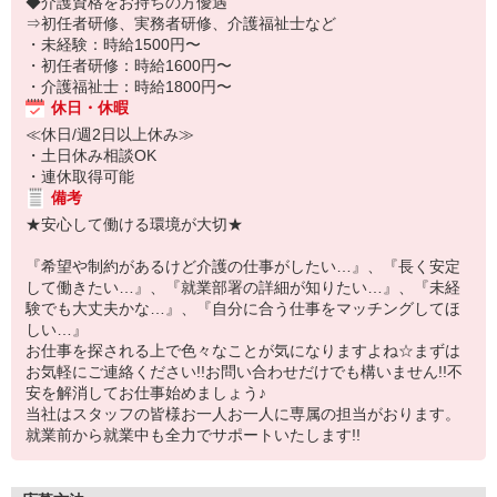
◆介護資格をお持ちの方優遇
⇒初任者研修、実務者研修、介護福祉士など
・未経験：時給1500円〜
・初任者研修：時給1600円〜
・介護福祉士：時給1800円〜
休日・休暇
≪休日/週2日以上休み≫
・土日休み相談OK
・連休取得可能
備考
★安心して働ける環境が大切★
『希望や制約があるけど介護の仕事がしたい…』、『長く安定
して働きたい…』、『就業部署の詳細が知りたい…』、『未経
験でも大丈夫かな…』、『自分に合う仕事をマッチングしてほ
しい…』
お仕事を探される上で色々なことが気になりますよね☆まずは
お気軽にご連絡ください!!お問い合わせだけでも構いません!!不
安を解消してお仕事始めましょう♪
当社はスタッフの皆様お一人お一人に専属の担当がおります。
就業前から就業中も全力でサポートいたします!!