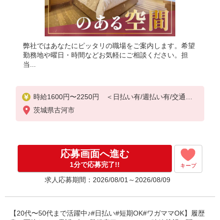
弊社ではあなたにピッタリの職場をご案内します。希望
勤務地や曜日・時間などお気軽にご相談ください。担
当...
時給1600円〜2250円 ＜日払い有/週払い有/交通費
全支給(ガソリン代含む)＞
茨城県古河市
応募画面へ進む
1分で応募完了!!
キープ
求人応募期間：2026/08/01～2026/08/09
【20代〜50代まで活躍中♪#日払い#短期OK#ワガママOK】履歴