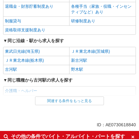
退職金・財形貯蓄制度あり
各種手当（家族・役職・インセン
ティブなど）あり
制服貸与
研修制度あり
資格取得支援制度あり
同じ沿線・駅から求人を探す
東武日光線(埼玉県)
ＪＲ東北本線(茨城県)
ＪＲ東北本線(栃木県)
新古河駅
古河駅
野木駅
同じ職種から古河駅の求人を探す
介護職・ヘルパー
関連する条件をもっと見る
同じ雇用形態から古河駅の求人を探す
派遣社員
同じ特徴から古河駅の求人を探す
ID：AE0730618840
入社日応相談
未経験歓迎
その他の条件でバイト・アルバイト・パートを探す