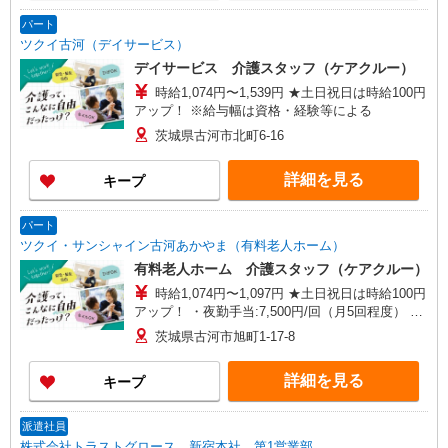
パート
ツクイ古河（デイサービス）
デイサービス 介護スタッフ（ケアクルー）
時給1,074円〜1,539円 ★土日祝日は時給100円
アップ！ ※給与幅は資格・経験等による
茨城県古河市北町6-16
詳細を見る
キープ
パート
ツクイ・サンシャイン古河あかやま（有料老人ホーム）
有料老人ホーム 介護スタッフ（ケアクルー）
時給1,074円〜1,097円 ★土日祝日は時給100円
アップ！ ・夜勤手当:7,500円/回（月5回程度） ※
給与幅は資格・経験等による
茨城県古河市旭町1-17-8
詳細を見る
キープ
派遣社員
株式会社トラストグロース 新宿本社 第1営業部