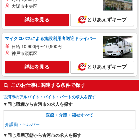
古河市
大阪市中央区
詳細を見る
キープ
詳細を見る
とりあえずキープ
派遣社員
マイクロバスによる施設利用者送迎ドライバー
株式会社トラストグロース 新宿本社 第1営業部
ショートステイでの夜専介護士
日給 10,900円〜10,900円
神戸市須磨区
一夜勤：26600円〜 ※資格・経験などによる
茨城県古河市
詳細を見る
とりあえずキープ
詳細を見る
キープ
このお仕事に関連する条件で探す
派遣社員
株式会社kotrio /●SI-H-1899073
古河市のアルバイト・バイト・パートの求人を探す
デイサービスSTAFF＊日払いOK！推し活の軍
同じ職種から古河市の求人を探す
資金も即ゲット◎
医療・介護・福祉すべて
時給1600円〜2250円 ＜日払い有/週払い有/交
通費全支給(ガソリン代含む)＞
介護職・ヘルパー
古河市
同じ雇用形態から古河市の求人を探す