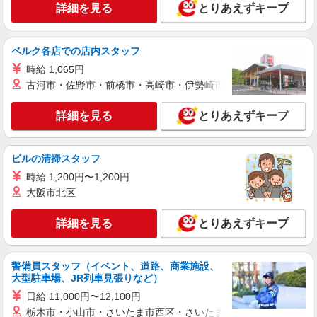
詳細を見る
とりあえずキープ
古河市
詳細を見る
キープ
ベルク各店での店内スタッフ
時給 1,065円
派遣社員
古河市・佐野市・前橋市・高崎市・伊勢崎市・太田市・館林市・
株式会社kotrio /●SI-H-1815962
[ 綺麗 ]高級シニアマンションで生活ケア/見守
詳細を見る
とりあえずキープ
りなど/古河市
時給1600円〜2250円 ＜日払い有/週払い有/交
通費全支給(ガソリン代含む)＞
ビルの清掃スタッフ
古河市
時給 1,200円〜1,200円
大阪市北区
詳細を見る
キープ
詳細を見る
とりあえずキープ
派遣社員
株式会社kotrio /●SI-H-1732552
警備員スタッフ（イベント、道路、商業施設、
残業キャンセル界隈♪ゆったりとした生活介助
大型駐車場、JR列車見張りなど）
や見守り！古河市
日給 11,000円〜12,100円
時給1600円〜2250円 ＜日払い有/週払い有/交
通費全支給(ガソリン代含む)＞
栃木市・小山市・さいたま市西区・さいたま市岩槻区・久喜市・