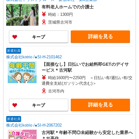
有料老人ホームでの介護士
時給：1300円
茨城県古河市
詳細を見る
キープ
派遣社員
株式会社kotrio /●SI-H-2101462
【面接なし】日払いでお給料即GETのデイサ
ービス＊古河駅
時給1600円〜2250円 ＜日払い有/週払い有/交
通費全支給(ガソリン代含む)＞
古河市内
詳細を見る
キープ
派遣社員
株式会社kotrio /●SI-H-2067202
古河駅＊年齢不問◎未経験から安定した業界へ
＊サ高住