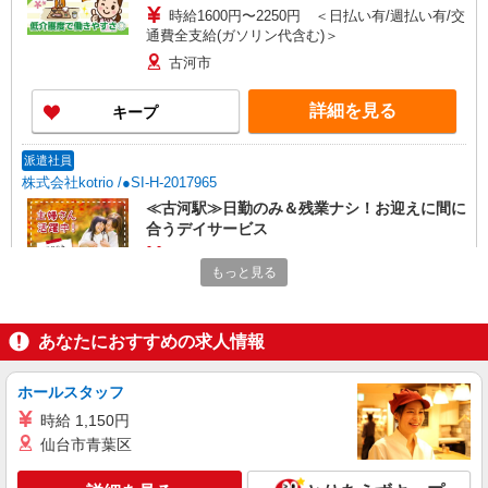
時給1600円〜2250円 ＜日払い有/週払い有/交
通費全支給(ガソリン代含む)＞
古河市
詳細を見る
キープ
派遣社員
株式会社kotrio /●SI-H-2017965
≪古河駅≫日勤のみ＆残業ナシ！お迎えに間に
合うデイサービス
時給1600円〜2250円 ＜日払い有/週払い有/交
もっと見る
通費全支給(ガソリン代含む)＞
古河市
あなたにおすすめの求人情報
詳細を見る
キープ
ホールスタッフ
派遣社員
時給 1,150円
株式会社トラストグロース 新宿本社 第1営業部
仙台市青葉区
福祉施設・病院・在宅等での介護士
時給：初任者研修1,200円 実務者研修1,300