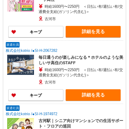
時給1600円〜2250円 ＜日払い有/週払い有/交
通費全支給(ガソリン代含む)＞
古河市
詳細を見る
キープ
派遣社員
株式会社kotrio /●SI-H-2067282
毎日通うのが楽しみになる＊ホテルのような美
しいサ高住のSTAFF
時給1600円〜2250円 ＜日払い有/週払い有/交
通費全支給(ガソリン代含む)＞
古河市
詳細を見る
キープ
派遣社員
株式会社kotrio /●SI-H-1974972
古河駅｜シニア向けマンションでの生活サポー
ト・フロアの巡回