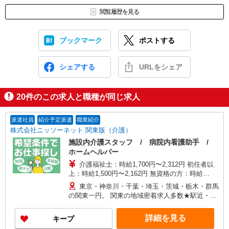
閲覧履歴を見る
ブックマーク
ポストする
シェアする
URLをシェア
20
件のこの求人と職種が同じ求人
派遣社員
紹介予定派遣
職業紹介
株式会社ニッソーネット 関東版（介護）
施設内介護スタッフ / 病院内看護助手 /
ホームヘルパー
介護福祉士：時給1,700円〜2,312円 初任者以
上：時給1,500円〜2,162円 無資格の方：時給
1,350円〜1,925円 ※給与幅は勤務先による +交通
東京・神奈川・千葉・埼玉・茨城・栃木・群馬
費、諸手当（勤務先による） +0円で介護資格が取
の関東一円。 関東の地域密着求人多数★駅近・家
れる （別途規定） ★給与日払い制度あり！
から近い求人をお探しできます！
詳細を見る
キープ