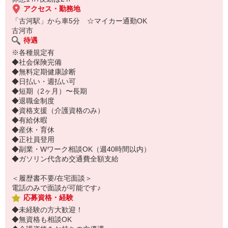
アクセス・勤務地
「古河駅」から車5分 ☆マイカー通勤OK
古河市
待遇
※各種規定有
◆社会保険完備
◆無料定期健康診断
◆日払い・週払い可
◆短期（2ヶ月）〜長期
◆退職金制度
◆資格支援（介護資格のみ）
◆有給休暇
◆産休・育休
◆正社員登用
◆副業・Wワーク相談OK（週40時間以内）
◆ガソリン代含め交通費全額支給
＜履歴書不要/在宅面談＞
電話のみで面談が可能です♪
応募資格・経験
◆未経験の方大歓迎！
◆無資格も相談OK