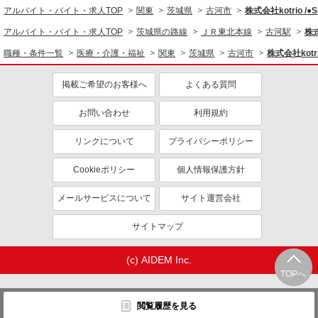
アルバイト・バイト・求人TOP
関東
茨城県
古河市
株式会社kotrio /
同じ職種から求人を探す
アルバイト・バイト・求人TOP
茨城県の路線
ＪＲ東北本線
古河駅
株式
医療・介護・福祉
職種・条件一覧
医療・介護・福祉
関東
茨城県
古河市
株式会社kotri
介護職・ヘルパー
掲載ご希望のお客様へ
よくある質問
同じ特徴から求人を探す
未経験歓迎
ミドル（40代～）活躍中
お問い合わせ
利用規約
ボーナス・賞与あり
車通勤OK
リンクについて
プライバシーポリシー
交通費支給
社会保険あり
Cookieポリシー
個人情報保護方針
産休・育休取得実績あり
メールサービスについて
サイト運営会社
サイトマップ
(c) AIDEM Inc.
TOPへ
閲覧履歴を見る