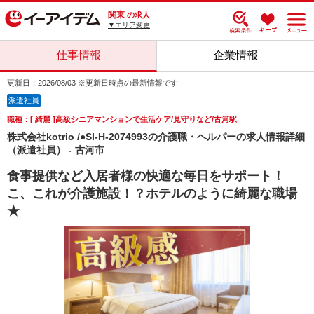
関東
の求人
▼エリア変更
仕事情報
企業情報
更新日：2026/08/03 ※更新日時点の最新情報です
派遣社員
職種：[ 綺麗 ]高級シニアマンションで生活ケア/見守りなど/古河駅
株式会社kotrio /●SI-H-2074993の介護職・ヘルパーの求人情報詳細
（派遣社員） - 古河市
食事提供など入居者様の快適な毎日をサポート！
こ、これが介護施設！？ホテルのように綺麗な職場
★