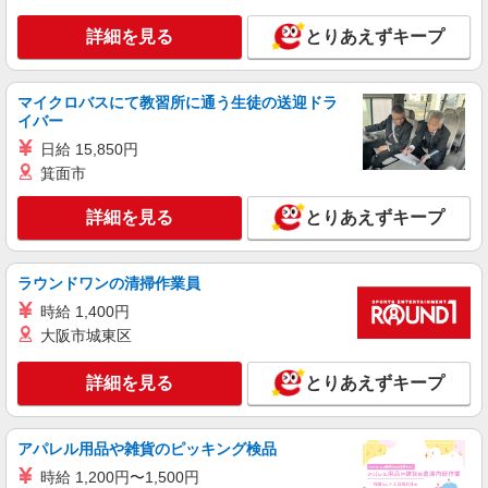
古河市
詳細を見る
とりあえずキープ
詳細を見る
キープ
マイクロバスにて教習所に通う生徒の送迎ドラ
アルバイト
パート
派遣社員
紹介予定派遣
イバー
日研トータルソーシング株式会社 メディカルケア事業部/宇都宮オフ
日給 15,850円
ィス
箕面市
未経験・無資格OKの介護スタッフ
時給1,300円〜1,400円 ★週払いOK（規定あ
詳細を見る
とりあえずキープ
り） ※給与幅は経験・能力による
茨城県古河市 【最寄駅】JR宇都宮線「古河
駅」 ★勤務地は3000ヶ所以上★ 自宅から通いや
ラウンドワンの清掃作業員
すいエリアなど、お好きな勤務地をお選び下さ
時給 1,400円
い！！
詳細を見る
キープ
大阪市城東区
派遣社員
詳細を見る
とりあえずキープ
株式会社kotrio /●SI-H-2102001
デイサービスSTAFF｜面接なし！履歴書不
要！未経験＆無資格OK◎
アパレル用品や雑貨のピッキング検品
時給1600円〜2250円 ＜日払い有/週払い有/交
時給 1,200円〜1,500円
通費全支給(ガソリン代含む)＞