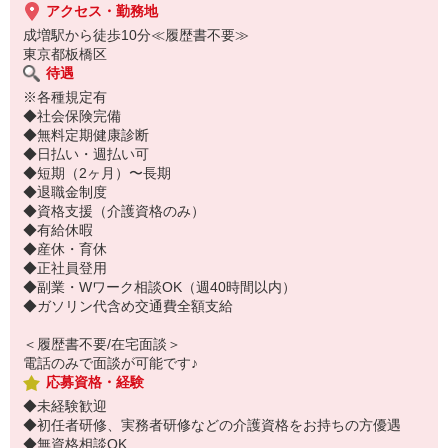
アクセス・勤務地
成増駅から徒歩10分≪履歴書不要≫
東京都板橋区
待遇
※各種規定有
◆社会保険完備
◆無料定期健康診断
◆日払い・週払い可
◆短期（2ヶ月）〜長期
◆退職金制度
◆資格支援（介護資格のみ）
◆有給休暇
◆産休・育休
◆正社員登用
◆副業・Wワーク相談OK（週40時間以内）
◆ガソリン代含め交通費全額支給
＜履歴書不要/在宅面談＞
電話のみで面談が可能です♪
応募資格・経験
◆未経験歓迎
◆初任者研修、実務者研修などの介護資格をお持ちの方優遇
◆無資格相談OK