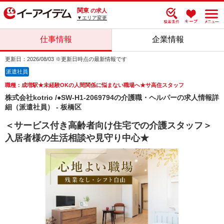
関東
の求人
▼エリア変更
仕事情報
企業情報
更新日：2026/08/03 ※更新日時点の最新情報です
派遣社員
職種：成増駅★未経験OKの人間関係に悩まない職場へ★サ高住スタッフ
株式会社kotrio /●SW-H1-2069794の介護職・ヘルパーの求人情報詳
細（派遣社員） - 板橋区
＜サービス付き高齢者向け住宅での介護スタッフ＞
入居者様の生活相談や見守り中心★