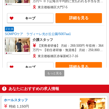
万円〜 ※下記毎月平均的に支払われる手当を含み
ます。 ・職務手当 ・特別職務手当 ・特別地域手
東京都板橋区大門7-5
当 ・（東京都）居住支援特別手当 ・働きがい向上
手当 ・特別夜勤手当 ・日祝手当（月平均2回分）
詳細を見る
キープ
・夜勤手当（月平均5回分） ※居住支援特別手当
は勤続5年目までの方はさらに1万円支給（再入社
は除く） ◎賞与：基本給2.08ヶ月分/年支給 ◎残
正社員
業時は別途時間外手当支給（超過1分〜）
SOMPOケア ラヴィーレ光が丘公園/5007aa1
介護スタッフ
【実務者研修】 月給：269,500円 年収例：364
万円〜 【初任者研修・無資格】 月給：259,800円
年収例：351万円〜 ※職務手当、（東京都）居住
東京都板橋区赤塚新町2-7-16
支援特別手当、日祝手当（月平均2回分）、夜勤手
当（月平均5回分）等、毎月平均的に支払われる手
詳細を見る
キープ
当を含みます。 ※居住支援特別手当は勤続5年目
までの方はさらに1万円支給（再入社は除く） ◎
もっと見る
賞与：基本給2.08ヶ月分/年支給 ◎残業時は別途時
正社員
間外手当支給（超過1分〜）
そんぽの家S ときわ台南/2045ba1
あなたにおすすめの求人情報
介護スタッフ
【介護福祉士】 月給：302,300円 年収例：400
万円〜 ※下記毎月平均的に支払われる手当を含み
ホールスタッフ
ます。 ・職務手当 ・特別職務手当 ・特別地域手
東京都板橋区東新町1丁目29-6
時給 1,150円
当 ・（東京都）居住支援特別手当 ・働きがい向上