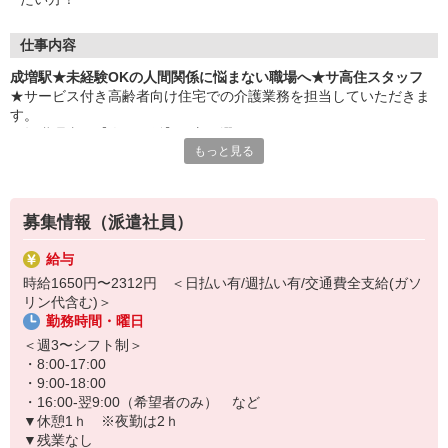
仕事内容
成増駅★未経験OKの人間関係に悩まない職場へ★サ高住スタッフ
★サービス付き高齢者向け住宅での介護業務を担当していただきま
す。
★転職理由が【人間関係】の方に選ばれています！
もっと見る
＜主なお仕事＞
・居室/廊下の清掃
・マンション内の巡回
募集情報（派遣社員）
・車イスの移動や食事などの生活介助
・入居者様の生活相談 など
給与
時給1650円〜2312円 ＜日払い有/週払い有/交通費全支給(ガソ
まるでオープニングのような馴染みやすさがあり、スタッフ同士の
リン代含む)＞
派閥やギスギス感もなく、人間関係のストレスなく働けるのが魅力
勤務時間・曜日
の職場です！
＜週3〜シフト制＞
今の職場に悩んでいる方も大歓迎◎
・8:00-17:00
お気軽にご応募ください！
・9:00-18:00
・16:00-翌9:00（希望者のみ） など
▼休憩1ｈ ※夜勤は2ｈ
▼残業なし