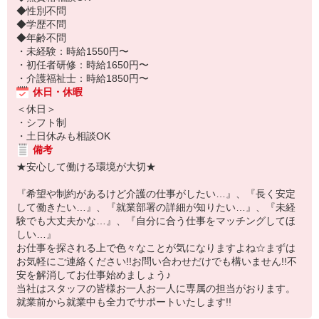
◆性別不問
◆学歴不問
◆年齢不問
・未経験：時給1550円〜
・初任者研修：時給1650円〜
・介護福祉士：時給1850円〜
休日・休暇
＜休日＞
・シフト制
・土日休みも相談OK
備考
★安心して働ける環境が大切★
『希望や制約があるけど介護の仕事がしたい…』、『長く安定
して働きたい…』、『就業部署の詳細が知りたい…』、『未経
験でも大丈夫かな…』、『自分に合う仕事をマッチングしてほ
しい…』
お仕事を探される上で色々なことが気になりますよね☆まずは
お気軽にご連絡ください!!お問い合わせだけでも構いません!!不
安を解消してお仕事始めましょう♪
当社はスタッフの皆様お一人お一人に専属の担当がおります。
就業前から就業中も全力でサポートいたします!!