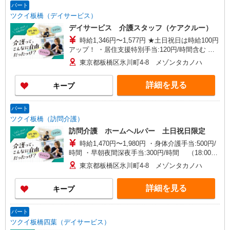
パート
ツクイ板橋（デイサービス）
デイサービス 介護スタッフ（ケアクルー）
時給1,346円〜1,577円 ★土日祝日は時給100円
アップ！ ・居住支援特別手当:120円/時間含む ※
給与幅は資格・経験等による
東京都板橋区氷川町4-8 メゾンタカノハ
詳細を見る
キープ
パート
ツクイ板橋（訪問介護）
訪問介護 ホームヘルパー 土日祝日限定
時給1,470円〜1,980円 ・身体介護手当:500円/
時間 ・早朝夜間深夜手当:300円/時間 （18:00〜
翌07:59の時間帯） ・ICT手当:2,000円/月 ・ケア
東京都板橋区氷川町4-8 メゾンタカノハ
→ケアの移動時間も賃金（時給）を支給 ・土日祝
日手当:100円/時間含む ※給与幅は資格・経験等に
詳細を見る
キープ
よる
パート
ツクイ板橋四葉（デイサービス）