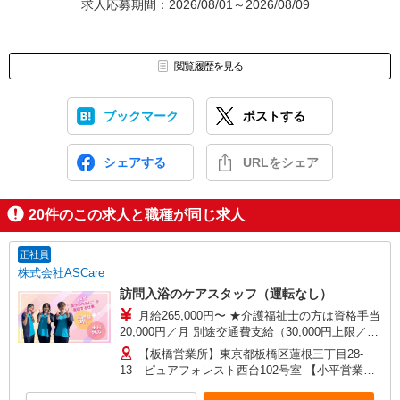
求人応募期間：2026/08/01～2026/08/09
閲覧履歴を見る
ブックマーク
ポストする
シェアする
URLをシェア
20
件のこの求人と職種が同じ求人
正社員
株式会社ASCare
訪問入浴のケアスタッフ（運転なし）
月給265,000円〜 ★介護福祉士の方は資格手当
20,000円／月 別途交通費支給（30,000円上限／
月） 別途残業手当（月平均残業時間15時間）残業
【板橋営業所】東京都板橋区蓮根三丁目28-
代全額支給
13 ピュアフォレスト西台102号室 【小平営業
所】東京都小平市仲町571番地2 ラリーマンショ