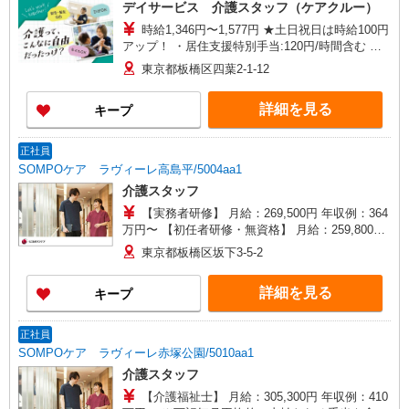
デイサービス 介護スタッフ（ケアクルー）
時給1,346円〜1,577円 ★土日祝日は時給100円
アップ！ ・居住支援特別手当:120円/時間含む ※
給与幅は資格・経験等による
東京都板橋区四葉2-1-12
詳細を見る
キープ
正社員
SOMPOケア ラヴィーレ高島平/5004aa1
介護スタッフ
【実務者研修】 月給：269,500円 年収例：364
万円〜 【初任者研修・無資格】 月給：259,800円
年収例：351万円〜 ※職務手当、（東京都）居住
東京都板橋区坂下3-5-2
支援特別手当、日祝手当（月平均2回分）、夜勤手
当（月平均5回分）等、毎月平均的に支払われる手
詳細を見る
キープ
当を含みます。 ※居住支援特別手当は勤続5年目
までの方はさらに1万円支給（再入社は除く） ◎
賞与：基本給2.08ヶ月分/年支給 ◎残業時は別途時
正社員
間外手当支給（超過1分〜）
SOMPOケア ラヴィーレ赤塚公園/5010aa1
介護スタッフ
【介護福祉士】 月給：305,300円 年収例：410