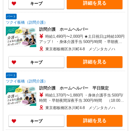
ン1F東 【在宅介護センター調布】東京都調布市国
詳細を見る
キープ
領町五丁目4-17 パレス調布1990A館 【在宅介護
センター府中】東京都府中市武蔵台二丁目20-16
メゾンド樹庵1階 【立川営業所】東京都立川市富
パート
士見町一丁目21-18 野村ビル101号室 【在宅介護
ツクイ板橋（訪問介護）
センター成瀬】東京都町田市南成瀬五丁目1-6 コ
訪問介護 ホームヘルパー
ーポ台益ナルセ B1F
時給1,490円〜2,000円 ★土日祝日は時給100円
アップ！ ・身体介護手当:500円/時間 ・早朝夜間
深夜手当:300円/時間 （18:00〜翌07:59の時間
東京都板橋区氷川町4-8 メゾンタカノハ
帯） ・ICT手当:2,000円/月 ・深夜割増は別途支給
・ケア→ケアの移動時間も賃金（時給）を支給 ・
詳細を見る
キープ
居住支援特別手当:120円/時間含む ※給与幅は資
格・経験等による
パート
ツクイ板橋（訪問介護）
訪問介護 ホームヘルパー 平日限定
時給1,370円〜1,880円 ・身体介護手当:500円/
時間 ・早朝夜間深夜手当:300円/時間 （18:00〜
翌07:59の時間帯） ・ICT手当:2,000円/月 ・ケア
東京都板橋区氷川町4-8 メゾンタカノハ
→ケアの移動時間も賃金（時給）を支給 ※給与幅
は資格・経験等による
詳細を見る
キープ