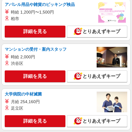
【介護福祉士】 月給：305,300円 年収例：410
アパレル用品や雑貨のピッキング検品
万円〜 ※下記毎月平均的に支払われる手当を含み
ます。 ・職務手当 ・特別職務手当 ・特別地域手
時給 1,200円〜1,500円
東京都板橋区三園2丁目12-14
当 ・（東京都）居住支援特別手当 ・働きがい向上
柏市
手当 ・特別夜勤手当 ・日祝手当（月平均2回分）
詳細を見る
キープ
・夜勤手当（月平均5回分） ※居住支援特別手当
詳細を見る
とりあえずキープ
は勤続5年目までの方はさらに1万円支給（再入社
は除く） ◎賞与：基本給2.08ヶ月分/年支給 ◎残
正社員
業時は別途時間外手当支給（超過1分〜）
そんぽの家 板橋徳丸/1007aa1
マンションの受付・案内スタッフ
介護スタッフ
時給 2,000円
【実務者研修】 月給：269,500円 年収例：364
渋谷区
万円〜 【初任者研修・無資格】 月給：259,800円
年収例：351万円〜 ※職務手当、（東京都）居住
東京都板橋区徳丸6丁目1-11
詳細を見る
とりあえずキープ
支援特別手当、日祝手当（月平均2回分）、夜勤手
当（月平均5回分）等、毎月平均的に支払われる手
詳細を見る
キープ
当を含みます。 ※居住支援特別手当は勤続5年目
までの方はさらに1万円支給（再入社は除く） ◎
大学病院の中材滅菌
賞与：基本給2.08ヶ月分/年支給 ◎残業時は別途時
正社員
月給 254,160円
間外手当支給（超過1分〜）
そんぽの家S ときわ台南/2045ba1
足立区
介護スタッフ
【実務者研修】 月給：255,000円 年収例：350
詳細を見る
とりあえずキープ
万円〜 【初任者研修】 月給：245,300円 年収例：
335万円〜 ※職務手当、（東京都）居住支援特別