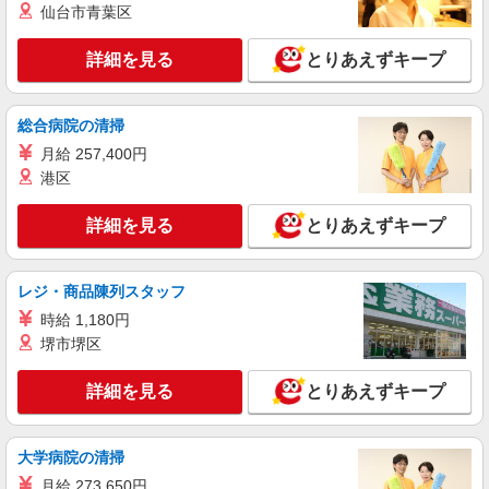
仙台市青葉区
手当 ・特別夜勤手当 ・日祝手当（月平均2回分）
詳細を見る
キープ
・夜勤手当（月平均5回分） ※居住支援特別手当
は勤続5年目までの方はさらに1万円支給（再入社
詳細を見る
とりあえずキープ
は除く） ◎賞与：基本給2.08ヶ月分/年支給 ◎残
正社員
業時は別途時間外手当支給（超過1分〜）
そんぽの家 板橋三園/1009aa1
総合病院の清掃
介護スタッフ
月給 257,400円
【実務者研修】 月給：269,500円 年収例：364
万円〜 【初任者研修・無資格】 月給：259,800円
港区
年収例：351万円〜 ※職務手当、（東京都）居住
東京都板橋区三園2丁目12-14
支援特別手当、日祝手当（月平均2回分）、夜勤手
詳細を見る
とりあえずキープ
当（月平均5回分）等、毎月平均的に支払われる手
詳細を見る
キープ
当を含みます。 ※居住支援特別手当は勤続5年目
までの方はさらに1万円支給（再入社は除く） ◎
レジ・商品陳列スタッフ
賞与：基本給2.08ヶ月分/年支給 ◎残業時は別途時
正社員
間外手当支給（超過1分〜）
時給 1,180円
SOMPOケア ラヴィーレ光が丘公園/5007aa1
堺市堺区
介護スタッフ
【介護福祉士】 月給：305,300円 年収例：410
詳細を見る
とりあえずキープ
万円〜 ※下記毎月平均的に支払われる手当を含み
ます。 ・職務手当 ・特別職務手当 ・特別地域手
東京都板橋区赤塚新町2-7-16
当 ・（東京都）居住支援特別手当 ・働きがい向上
手当 ・特別夜勤手当 ・日祝手当（月平均2回分）
大学病院の清掃
詳細を見る
キープ
・夜勤手当（月平均5回分） ※居住支援特別手当
月給 273,650円