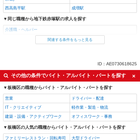
西高島平駅
成増駅
同じ職種から地下鉄赤塚駅の求人を探す
介護職・ヘルパー
関連する条件をもっと見る
同じ雇用形態から地下鉄赤塚駅の求人を探す
派遣社員
同じ特徴から地下鉄赤塚駅の求人を探す
ID：AE0730618625
入社日応相談
未経験歓迎
その他の条件でバイト・アルバイト・パートを探す
経験者・有資格者歓迎
新卒・第二新卒歓迎
板橋区の職種からバイト・アルバイト・パートを探す
女性活躍中
主婦・主夫歓迎
営業
ドライバー・配達
フリーター歓迎
学歴不問
IT・クリエイティブ
軽作業・製造・物流
ブランクOK
ミドル（40代～）活躍中
建築・設備・アクティブワーク
オフィスワーク・事務
エルダー（50代～）活躍中
シニア（60代～）活躍中
高収入・高額
板橋区の人気の職種からバイト・アルバイト・パートを探す
ボーナス・賞与あり
昇給あり
完全週休2日制
ファミリーレストラン・回転寿司
大型ドライバー