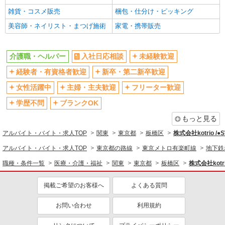
フルタイム歓迎
禁煙・分煙
雑貨・コスメ販売
梱包・仕分け・ピッキング
駅直結・駅チカ
車通勤OK
美容師・ネイリスト・まつげ施術
家電・携帯販売
バイク通勤OK
自転車通勤OK
残業少なめ（月20h未満）
交通費支給
介護職・ヘルパー
入社日応相談
未経験歓迎
社会保険あり
産休・育休取得実績あり
経験者・有資格者歓迎
新卒・第二新卒歓迎
退職金・財形貯蓄制度あり
各種手当（家族・役職・インセン
女性活躍中
主婦・主夫歓迎
フリーター歓迎
ティブなど）あり
学歴不問
ブランクOK
制服貸与
研修制度あり
もっと見る
資格取得支援制度あり
アルバイト・バイト・求人TOP
関東
東京都
板橋区
株式会社kotrio /
同じ職種から求人を探す
アルバイト・バイト・求人TOP
東京都の路線
東京メトロ有楽町線
地下鉄
医療・介護・福祉
職種・条件一覧
医療・介護・福祉
関東
東京都
板橋区
株式会社kotr
介護職・ヘルパー
掲載ご希望のお客様へ
よくある質問
同じ特徴から求人を探す
未経験歓迎
ミドル（40代～）活躍中
お問い合わせ
利用規約
ボーナス・賞与あり
車通勤OK