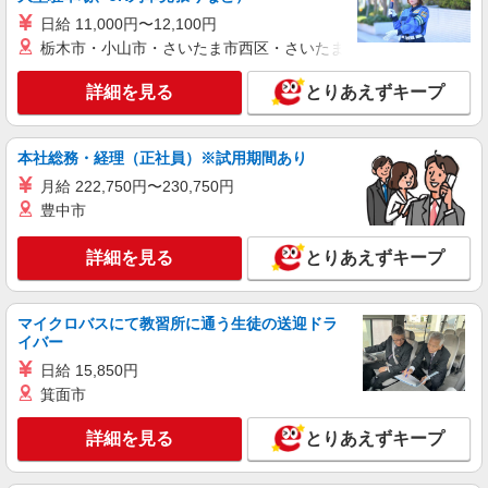
SOMPOケア ラヴィーレ赤塚公園/5010aa1
日給 11,000円〜12,100円
介護スタッフ
栃木市・小山市・さいたま市西区・さいたま市岩槻区・久喜市・
【実務者研修】 月給：269,500円 年収例：364
万円〜 【初任者研修・無資格】 月給：259,800円
詳細を見る
とりあえずキープ
年収例：351万円〜 ※職務手当、（東京都）居住
東京都板橋区大門7-5
支援特別手当、日祝手当（月平均2回分）、夜勤手
当（月平均5回分）等、毎月平均的に支払われる手
詳細を見る
キープ
当を含みます。 ※居住支援特別手当は勤続5年目
本社総務・経理（正社員）※試用期間あり
までの方はさらに1万円支給（再入社は除く） ◎
月給 222,750円〜230,750円
賞与：基本給2.08ヶ月分/年支給 ◎残業時は別途時
正社員
豊中市
間外手当支給（超過1分〜）
SOMPOケア ラヴィーレ高島平/5004aa1
介護スタッフ
詳細を見る
とりあえずキープ
【介護福祉士】 月給：305,300円 年収例：410
万円〜 ※下記毎月平均的に支払われる手当を含み
ます。 ・職務手当 ・特別職務手当 ・特別地域手
東京都板橋区坂下3-5-2
マイクロバスにて教習所に通う生徒の送迎ドラ
当 ・（東京都）居住支援特別手当 ・働きがい向上
イバー
手当 ・特別夜勤手当 ・日祝手当（月平均2回分）
詳細を見る
キープ
日給 15,850円
・夜勤手当（月平均5回分） ※居住支援特別手当
は勤続5年目までの方はさらに1万円支給（再入社
箕面市
は除く） ◎賞与：基本給2.08ヶ月分/年支給 ◎残
正社員
業時は別途時間外手当支給（超過1分〜）
詳細を見る
とりあえずキープ
そんぽの家 板橋三園/1009aa1
介護スタッフ