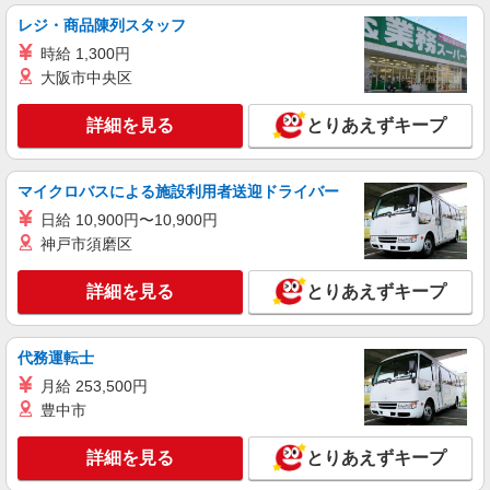
東京都板橋区東新町1丁目29-6
手当、働きがい向上手当、日祝手当（月平均2回
レジ・商品陳列スタッフ
分）、夜勤手当（月平均5回分）等、毎月平均的に
詳細を見る
キープ
支払われる手当を含みます。 ※居住支援特別手当
時給 1,300円
は勤続5年目までの方はさらに1万円支給（再入社
大阪市中央区
は除く） ◎賞与：基本給2.08ヶ月分/年支給 ◎残
正社員
業時は別途時間外手当支給（超過1分〜）
そんぽの家 板橋徳丸/1007aa1
詳細を見る
とりあえずキープ
介護スタッフ
【介護福祉士】 月給：305,300円 年収例：410
マイクロバスによる施設利用者送迎ドライバー
万円〜 ※下記毎月平均的に支払われる手当を含み
ます。 ・職務手当 ・特別職務手当 ・特別地域手
日給 10,900円〜10,900円
東京都板橋区徳丸6丁目1-11
当 ・（東京都）居住支援特別手当 ・働きがい向上
神戸市須磨区
手当 ・特別夜勤手当 ・日祝手当（月平均2回分）
詳細を見る
キープ
・夜勤手当（月平均5回分） ※居住支援特別手当
詳細を見る
とりあえずキープ
は勤続5年目までの方はさらに1万円支給（再入社
は除く） ◎賞与：基本給2.08ヶ月分/年支給 ◎残
業時は別途時間外手当支給（超過1分〜）
代務運転士
月給 253,500円
豊中市
詳細を見る
とりあえずキープ