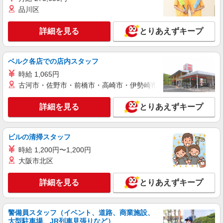
は勤続5年目までの方はさらに1万円支給（再入社
品川区
は除く） ◎賞与：基本給2.08ヶ月分/年支給 ◎残
アルバイト
パート
業時は別途時間外手当支給（超過1分〜）
そんぽの家S 板橋若木/2041bc3
詳細を見る
とりあえずキープ
登録ヘルパー
時給：1,270円 ーーーーーーー 【資格取得
後】 時給1,620円〜 ＊早朝夜間：時給2,003円〜
ベルク各店での店内スタッフ
＊日曜祝日：時給1,920円〜 ーーーーーーー
東京都板橋区若木3丁目3-1
時給 1,065円
古河市・佐野市・前橋市・高崎市・伊勢崎市・太田市・館林市・
詳細を見る
キープ
詳細を見る
とりあえずキープ
アルバイト
パート
SOMPOケア 徳丸 小規模多機能/3050ka2
介護スタッフ
ビルの清掃スタッフ
★（東京都）居住支援特別手当対象求人 【介
時給 1,200円〜1,200円
護福祉士】 時給1,410円 ◎週20時間以上勤務（社
大阪市北区
保加入者）の場合は時給1,460円 【実務者研修・
東京都板橋区徳丸2-17-9
初任者研修（ヘルパー1級・2級）】 時給1,330円
詳細を見る
とりあえずキープ
◎週20時間以上勤務（社保加入者）の場合は時給
詳細を見る
キープ
1,380円 ※居住支援特別手当は勤続5年目までの方
はさらに時給＋50円（再入社者は除く） ◎夜勤1
勤務（時給制）：26,280円〜28,360円
警備員スタッフ（イベント、道路、商業施設、
正社員
大型駐車場、JR列車見張りなど）