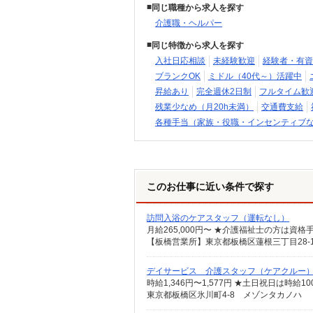
同じ職種から求人を探す
介護職・ヘルパー
同じ特徴から求人を探す
入社日応相談
未経験歓迎
経験者・有資
ブランクOK
ミドル（40代～）活躍中
昇給あり
完全週休2日制
フルタイム歓
残業少なめ（月20h未満）
交通費支給
各種手当（家族・役職・インセンティブ
このお仕事に近い条件で探す
訪問入浴のケアスタッフ（運転なし）
デイサービス 介護スタッフ（ケアクルー
時給1,346円〜1,577円 ★土日祝日は時
東京都板橋区氷川町4-8 メゾンタカノハ