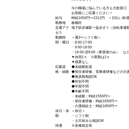
今の職場に悩んでいる方も大歓迎◎
お気軽にご応募ください！
給与
時給1650円〜2312円 ＜日払い有
勤務地
板橋区
交通アク
地下鉄赤塚駅⇒徒歩すぐ（自転車通勤
セス
勤務時
＜週3〜シフト制＞
間・曜日
・8:00-17:00
・9:00-18:00
・16:00-翌9:00（希望者のみ） な
▼休憩1ｈ ※夜勤は2ｈ
▼残業なし
応募資
◆未経験歓迎
格・経験
◆初任者研修、実務者研修などの介
◆無資格相談OK
◆性別不問
◆学歴不問
◆年齢不問
・未経験：時給1550円〜
・初任者研修：時給1650円〜
・介護福祉士：時給1850円〜
休日・休
＜休日＞
暇
・シフト制
・土日休みも相談OK
待遇
※各種規定有