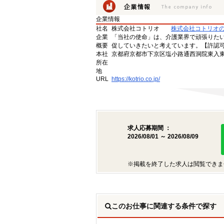
企業情報
社名
株式会社コトリオ
株式会社コトリオ
企業
「当社の使命」は、介護業界で頑張りた
概要
促していきたいと考えています。【許認可番号】
本社
京都府京都市下京区塩小路通西洞院東入東塩
所在
地
URL
https://kotrio.co.jp/
求人応募期間 ：
2026/08/01 ～ 2026/08/09
※掲載を終了した求人は閲覧できま
このお仕事に関連する条件で探す