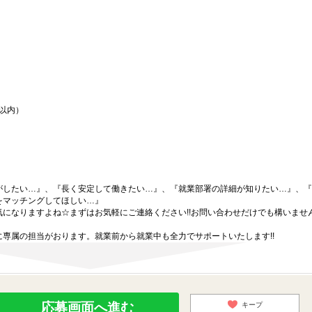
間以内）
がしたい…』、『長く安定して働きたい…』、『就業部署の詳細が知りたい…』、『
をマッチングしてほしい…』
になりますよね☆まずはお気軽にご連絡ください!!お問い合わせだけでも構いません
専属の担当がおります。就業前から就業中も全力でサポートいたします!!
応募画面へ進む
キープ