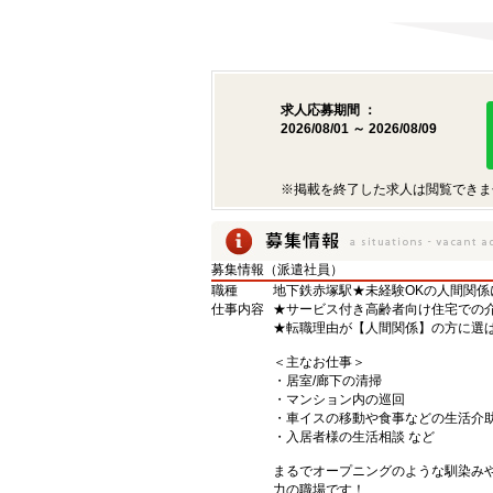
求人応募期間 ：
2026/08/01 ～ 2026/08/09
※掲載を終了した求人は閲覧できま
募集情報（派遣社員）
職種
地下鉄赤塚駅★未経験OKの人間関
仕事内容
★サービス付き高齢者向け住宅での
★転職理由が【人間関係】の方に選
＜主なお仕事＞
・居室/廊下の清掃
・マンション内の巡回
・車イスの移動や食事などの生活介
・入居者様の生活相談 など
まるでオープニングのような馴染み
力の職場です！