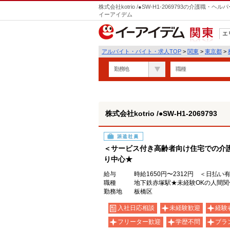
株式会社kotrio /●SW-H1-2069793の介護
イーアイデム
エ
関東
アルバイト・バイト・求人TOP
>
関東
>
東京都
>
勤務地
職種
株式会社kotrio /●SW-H1-2069793
派遣社員
＜サービス付き高齢者向け住宅での介
り中心★
給与
時給1650円〜2312円 ＜日払い
職種
地下鉄赤塚駅★未経験OKの人間
勤務地
板橋区
入社日応相談
未経験歓迎
経験
フリーター歓迎
学歴不問
ブラ