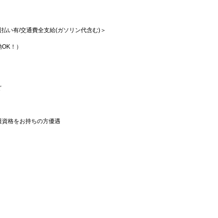
/週払い有/交通費全支給(ガソリン代含む)＞
OK！）
ど
護資格をお持ちの方優遇