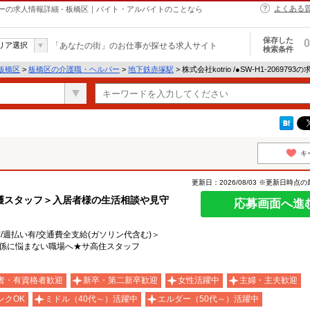
よくある
職・ヘルパーの求人情報詳細 - 板橋区｜バイト・アルバイトのことなら
保存した
0
リア選択
「あなたの街」のお仕事が探せる求人サイト
検索条件
板橋区
>
板橋区の介護職・ヘルパー
>
地下鉄赤塚駅
> 株式会社kotrio /●SW-H1-206979
キ
更新日：2026/08/03 ※更新日時点
護スタッフ＞入居者様の生活相談や見守
応募画面へ進
有/週払い有/交通費全支給(ガソリン代含む)＞
関係に悩まない職場へ★サ高住スタッフ
者・有資格者歓迎
新卒・第二新卒歓迎
女性活躍中
主婦・主夫歓迎
ンクOK
ミドル（40代～）活躍中
エルダー（50代～）活躍中