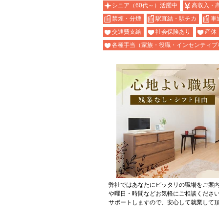
シニア（60代～）活躍中
高収入・
禁煙・分煙
駅直結・駅チカ
車
交通費支給
社会保険あり
産休
各種手当（家族・役職・インセンティブ
弊社ではあなたにピッタリの職場をご案
や曜日・時間などお気軽にご相談くださ
サポートしますので、安心して就業して