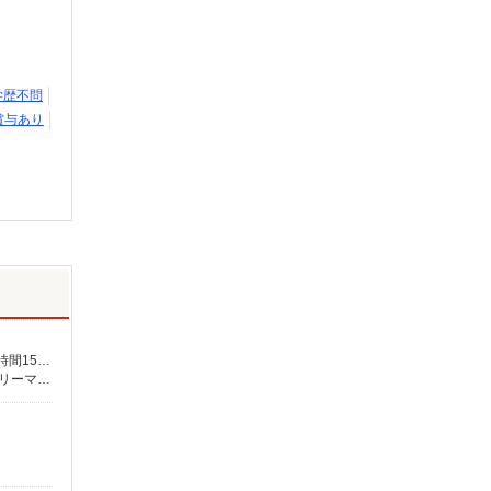
学歴不問
賞与あり
月給265,000円〜 ★介護福祉士の方は資格手当20,000円／月 別途交通費支給（30,000円上限／月） 別途残業手当（月平均残業時間15時間）残業代全額支給
【板橋営業所】東京都板橋区蓮根三丁目28-13 ピュアフォレスト西台102号室 【小平営業所】東京都小平市仲町571番地2 ラリーマンション1F東 【在宅介護センター調布】東京都調布市国領町五丁目4-17 パレス調布1990A館 【在宅介護センター府中】東京都府中市武蔵台二丁目20-16 メゾンド樹庵1階 【立川営業所】東京都立川市富士見町一丁目21-18 野村ビル101号室 【在宅介護センター成瀬】東京都町田市南成瀬五丁目1-6 コーポ台益ナルセ B1F