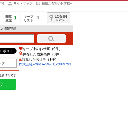
質問
サイトマップ
掲載ご希望のお客様へ
閲覧
キープ
1
0
履歴
リスト
ログイン
3の求人情報詳細
キープ中のお仕事（0件）
保存した検索条件（
0
件）
閲覧したお仕事（1件）
ープ
株式会社kotrio /●SW-H1-2069793
の最新情報です
む