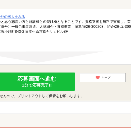
の他の求人をみる
いと思う志高い方と施設様との架け橋となることです。資格支援を無料で実施し、業
一般労働者派遣、人材紹介・育成事業 派遣/派26-300203、紹介/26-ユ-300
小路町843-2 日本生命京都ヤサカビル8F
応募画面へ進む
キープ
1分で応募完了!!
せんので、プリントアウトして保管をお願いします。