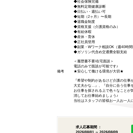
◆社会保険完備
◆無料定期健康診断
◆日払い・週払い可
◆短期（2ヶ月）〜長期
◆退職金制度
◆資格支援（介護資格のみ）
◆有給休暇
◆産休・育休
◆正社員登用
◆副業・Wワーク相談OK（週40時
◆ガソリン代含め交通費全額支給
＜履歴書不要/在宅面談＞
電話のみで面談が可能です♪
備考
★安心して働ける環境が大切★
『希望や制約があるけど介護の仕事
大丈夫かな…』、『自分に合う仕事
お仕事を探される上で色々なことが気
消してお仕事始めましょう♪
当社はスタッフの皆様お一人お一人に
求人応募期間 ：
2026/08/01 ～ 2026/08/09