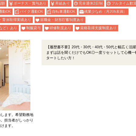
高額
ボーナス・賞与あり
昇給あり
完全週休2日制
フルタイム歓
通勤OK
バイク通勤OK
自転車通勤OK
残業少なめ（月20h未満）
・育休取得実績あり
退職金・財形貯蓄制度あり
など）あり
制服貸与
研修制度あり
資格取得支援制度あり
【履歴書不要】20代・30代・40代・50代と幅広く活
まずは話を聞くだけでもOK◎一度リセットして心機一
タートしたい方！
内します。希望勤務地
い。担当者がしっかり
頂けます。