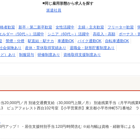
同じ雇用形態から求人を探す
派遣社員
格者歓迎
新卒・第二新卒歓迎
女性活躍中
主婦・主夫歓迎
フリーター歓迎
エルダー（50代～）活躍中
シニア（60代～）活躍中
高収入・高額
ボーナス・
迎
禁煙・分煙
駅直結・駅チカ
車通勤OK
バイク通勤OK
自転車通勤OK
社会保険あり
産休・育休取得実績あり
退職金・財形貯蓄制度あり
など）あり
制服貸与
研修制度あり
資格取得支援制度あり
）
給100円アップ！ ・居住支援特別手当:120円/時間含む ※給与幅は資格・経験等による