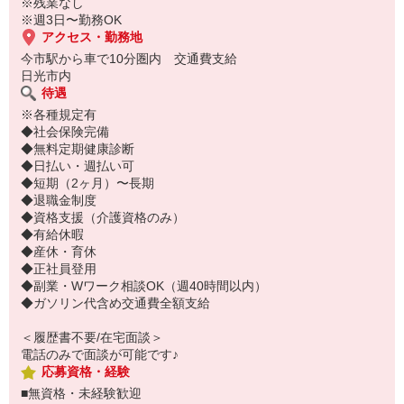
※残業なし
※週3日〜勤務OK
アクセス・勤務地
今市駅から車で10分圏内 交通費支給
日光市内
待遇
※各種規定有
◆社会保険完備
◆無料定期健康診断
◆日払い・週払い可
◆短期（2ヶ月）〜長期
◆退職金制度
◆資格支援（介護資格のみ）
◆有給休暇
◆産休・育休
◆正社員登用
◆副業・Wワーク相談OK（週40時間以内）
◆ガソリン代含め交通費全額支給
＜履歴書不要/在宅面談＞
電話のみで面談が可能です♪
応募資格・経験
■無資格・未経験歓迎