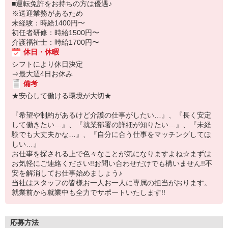
■運転免許をお持ちの方は優遇♪
※送迎業務があるため
未経験：時給1400円〜
初任者研修：時給1500円〜
介護福祉士：時給1700円〜
休日・休暇
シフトにより休日決定
⇒最大週4日お休み
備考
★安心して働ける環境が大切★
『希望や制約があるけど介護の仕事がしたい…』、『長く安定
して働きたい…』、『就業部署の詳細が知りたい…』、『未経
験でも大丈夫かな…』、『自分に合う仕事をマッチングしてほ
しい…』
お仕事を探される上で色々なことが気になりますよね☆まずは
お気軽にご連絡ください!!お問い合わせだけでも構いません!!不
安を解消してお仕事始めましょう♪
当社はスタッフの皆様お一人お一人に専属の担当がおります。
就業前から就業中も全力でサポートいたします!!
応募方法