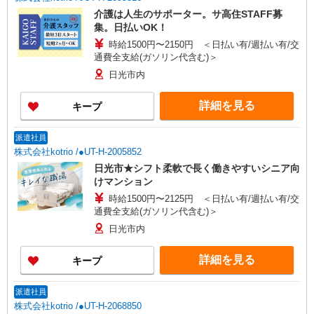
介護は人生のサポーター。サ高住STAFF募
集。日払いOK！
時給1500円〜2150円 ＜日払い有/週払い有/交
通費全支給(ガソリン代含む)＞
日光市内
詳細を見る
キープ
派遣社員
株式会社kotrio /●UT-H-2005852
日光市★シフト柔軟で長く働きやすいシニア向
けマンション
時給1500円〜2125円 ＜日払い有/週払い有/交
通費全支給(ガソリン代含む)＞
日光市内
詳細を見る
キープ
派遣社員
株式会社kotrio /●UT-H-2068850