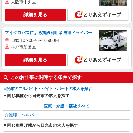
大阪市中央区
株式会社kotrio /●UT-H-1733238
＜日光市＞障がい者デイサービスSTAFF＊40
詳細を見る
とりあえずキープ
代・50代も活躍中
時給1500円〜2125円 ＜日払い有/週払い有/交
通費全支給(ガソリン代含む)＞
マイクロバスによる施設利用者送迎ドライバー
日光市内
日給 10,900円〜10,900円
神戸市須磨区
詳細を見る
キープ
詳細を見る
とりあえずキープ
派遣社員
（株）ウィルオブ・ワークCW 宇都宮支店/ms090101
高齢者向け住宅staff
このお仕事に関連する条件で探す
時給1500円 ◆前払い・日払い・週払いOK
日光市のアルバイト・バイト・パートの求人を探す
栃木県日光市
同じ職種から日光市の求人を探す
詳細を見る
キープ
医療・介護・福祉すべて
介護職・ヘルパー
同じ雇用形態から日光市の求人を探す