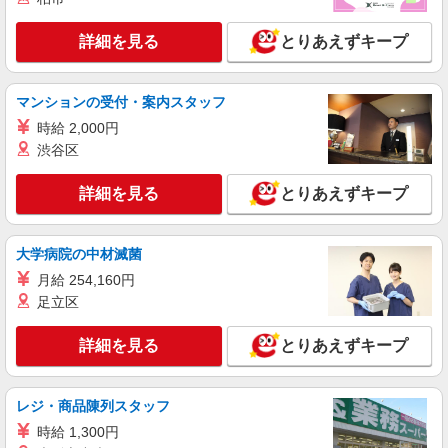
時にご相談ください。 ◆交通費：別途全額支給 ※
詳細を見る
キープ
当社規定あり
詳細を見る
とりあえずキープ
派遣社員
（株）ウィルオブ・ワークCW 宇都宮支店/ms090101
マンションの受付・案内スタッフ
夜勤専従
時給 2,000円
時給1500円 ◆前払い・日払い・週払いOK
渋谷区
栃木県日光市
詳細を見る
とりあえずキープ
詳細を見る
キープ
大学病院の中材滅菌
派遣社員
（株）ウィルオブ・ワークCW 宇都宮支店/ms090101
月給 254,160円
高齢者向け住宅staff
足立区
時給1500円 ◆前払い・日払い・週払いOK
詳細を見る
とりあえずキープ
栃木県日光市
詳細を見る
キープ
レジ・商品陳列スタッフ
時給 1,300円
派遣社員