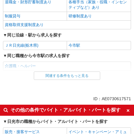
退職金・財形貯蓄制度あり
各種手当（家族・役職・インセン
ティブなど）あり
制服貸与
研修制度あり
資格取得支援制度あり
同じ沿線・駅から求人を探す
ＪＲ日光線(栃木県)
今市駅
同じ職種から今市駅の求人を探す
介護職・ヘルパー
関連する条件をもっと見る
同じ雇用形態から今市駅の求人を探す
派遣社員
同じ特徴から今市駅の求人を探す
ID：AE0730617571
入社日応相談
未経験歓迎
その他の条件でバイト・アルバイト・パートを探す
経験者・有資格者歓迎
新卒・第二新卒歓迎
日光市の職種からバイト・アルバイト・パートを探す
女性活躍中
主婦・主夫歓迎
販売・接客サービス
イベント・キャンペーン・アミュ
フリーター歓迎
学歴不問