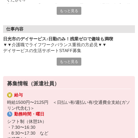
実際に見てみて「なんか違うな…」と思ったら別職場も提案可能
もっと見る
◎
仕事内容
日光市のデイサービス♪日勤のみ！残業ゼロで趣味も満喫
▼▼介護職でライフワークバランス重視の方必見▼▼
デイサービスの生活サポートSTAFF募集
もっと見る
〜お仕事内容〜
・ご利用者様の入浴・食事などの日常生活の介助
・レクリエーションの企画や実施
・見守り
募集情報（派遣社員）
・機能訓練（リハビリ）の補助
・送迎（運転できる方）
給与
など
時給1500円〜2125円 ＜日払い有/週払い有/交通費全支給(ガソ
リン代含む)＞
残業ゼロ・日勤のみだから、生活リズムも整いやすく、趣味や家族
勤務時間・曜日
の時間も大切にできます。
シフト制（休憩1h）
募集終了してしまう前にぜひご連絡ください♪
・7:30〜16:30
・8:30〜17:30 など