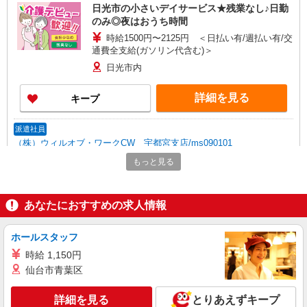
日光市の小さいデイサービス★残業なし♪日勤
のみ◎夜はおうち時間
時給1500円〜2125円 ＜日払い有/週払い有/交
通費全支給(ガソリン代含む)＞
日光市内
詳細を見る
キープ
派遣社員
（株）ウィルオブ・ワークCW 宇都宮支店/ms090101
生活サポート
もっと見る
時給1400円 ◆前払い・日払い・週払いOK
栃木県日光市
あなたにおすすめの求人情報
詳細を見る
キープ
ホールスタッフ
時給 1,150円
派遣社員
（株）ウィルオブ・ワークCW 宇都宮支店/ms090101
仙台市青葉区
高齢者向け住宅staff
詳細を見る
とりあえずキープ
時給1500円 ◆前払い・日払い・週払いOK