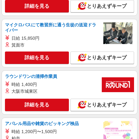
詳細を見る
キープ
詳細を見る
とりあえずキープ
派遣社員
マイクロバスにて教習所に通う生徒の送迎ドラ
株式会社kotrio /●UT-H-2067135
イバー
日光市≫家庭的でこぢんまりしたグルホ＊家事
サポートなど
日給 15,850円
箕面市
時給1500円〜2125円 ＜日払い有/週払い有/交
通費全支給(ガソリン代含む)＞
詳細を見る
とりあえずキープ
日光市内
詳細を見る
キープ
ラウンドワンの清掃作業員
時給 1,400円
派遣社員
大阪市城東区
株式会社ブレイブ（マイナビグループ）/MD09
介護スタッフ ◆デイサービス、サービス付き
詳細を見る
とりあえずキープ
高齢者向け住宅、グループホームなど様々な勤
務先から選べます。
未経験：時給1350〜1550円（資格・経験によ
る） 経験者：時給1550〜1750円（資格・経験によ
アパレル用品や雑貨のピッキング検品
る） ◎月収例 時給1750円×1日8時間×22日（週5
栃木県日光市 【最寄駅】 ◆各線「下今市駅」
日）＝30万8000円 ◆昇給あり ◆支払い方法 ※日
時給 1,200円〜1,500円
◆各線「新藤原駅」 ◆わたらせ渓谷鐵道「足尾
払い/週払い/月払い対応も可能です。詳しくは面談
柏市
駅」 ★その他、近隣に多数勤務地あります！