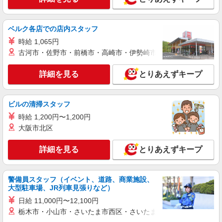
詳細を見る
キープ
ベルク各店での店内スタッフ
派遣社員
時給 1,065円
株式会社kotrio /●UT-H-2011867
古河市・佐野市・前橋市・高崎市・伊勢崎市・太田市・館林市・
≪日光市≫夜勤なし！未経験・ブランクOKの
デイスタッフ
詳細を見る
とりあえずキープ
時給1500円〜2125円 ＜日払い有/週払い有/交
通費全支給(ガソリン代含む)＞
日光市内
ビルの清掃スタッフ
時給 1,200円〜1,200円
詳細を見る
キープ
大阪市北区
派遣社員
詳細を見る
とりあえずキープ
株式会社kotrio /●UT-H-2093962
＼健康的に働こう／利用者さんと一緒に体操や
リハビリサポート等
警備員スタッフ（イベント、道路、商業施設、
時給1500円〜2125円 ＜日払い有/週払い有/交
大型駐車場、JR列車見張りなど）
通費全支給(ガソリン代含む)＞
日給 11,000円〜12,100円
日光市内
栃木市・小山市・さいたま市西区・さいたま市岩槻区・久喜市・