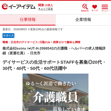
関東
の求人
▼エリア変更
仕事情報
企業情報
更新日：2026/08/03 ※更新日時点の最新情報です
派遣社員
職種：日光市のデイサービス♪日勤のみ！残業ゼロで趣味も満喫
株式会社kotrio /●UT-H-2068542の介護職・ヘルパーの求人情報詳
細（派遣社員） - 日光市
デイサービスの生活サポートSTAFFを募集◎20代・
30代・40代・50代・60代活躍中