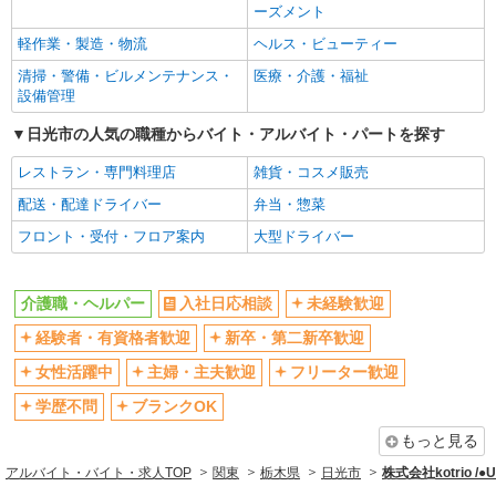
ーズメント
ブランクOK
ミドル（40代～）活躍中
軽作業・製造・物流
ヘルス・ビューティー
エルダー（50代～）活躍中
シニア（60代～）活躍中
清掃・警備・ビルメンテナンス・
医療・介護・福祉
高収入・高額
ボーナス・賞与あり
設備管理
昇給あり
完全週休2日制
日光市の人気の職種からバイト・アルバイト・パートを探す
フルタイム歓迎
禁煙・分煙
レストラン・専門料理店
雑貨・コスメ販売
駅直結・駅チカ
車通勤OK
配送・配達ドライバー
弁当・惣菜
バイク通勤OK
自転車通勤OK
フロント・受付・フロア案内
大型ドライバー
残業少なめ（月20h未満）
交通費支給
社会保険あり
産休・育休取得実績あり
介護職・ヘルパー
入社日応相談
未経験歓迎
退職金・財形貯蓄制度あり
各種手当（家族・役職・インセン
経験者・有資格者歓迎
新卒・第二新卒歓迎
ティブなど）あり
制服貸与
研修制度あり
女性活躍中
主婦・主夫歓迎
フリーター歓迎
資格取得支援制度あり
学歴不問
ブランクOK
同じ職種から求人を探す
もっと見る
アルバイト・バイト・求人TOP
関東
栃木県
日光市
株式会社kotrio /
医療・介護・福祉