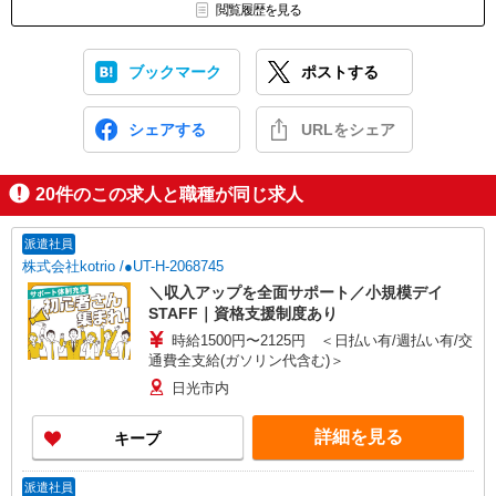
閲覧履歴を見る
ブックマーク
ポストする
シェアする
URLをシェア
20
件のこの求人と職種が同じ求人
派遣社員
株式会社kotrio /●UT-H-2068745
＼収入アップを全面サポート／小規模デイ
STAFF｜資格支援制度あり
時給1500円〜2125円 ＜日払い有/週払い有/交
通費全支給(ガソリン代含む)＞
日光市内
詳細を見る
キープ
派遣社員