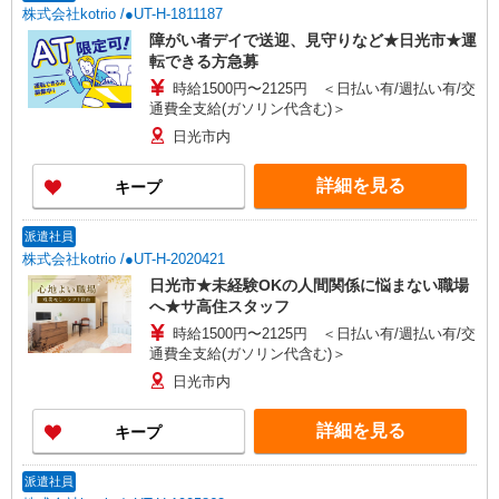
株式会社kotrio /●UT-H-1811187
障がい者デイで送迎、見守りなど★日光市★運
転できる方急募
時給1500円〜2125円 ＜日払い有/週払い有/交
通費全支給(ガソリン代含む)＞
日光市内
詳細を見る
キープ
派遣社員
株式会社kotrio /●UT-H-2020421
日光市★未経験OKの人間関係に悩まない職場
へ★サ高住スタッフ
時給1500円〜2125円 ＜日払い有/週払い有/交
通費全支給(ガソリン代含む)＞
日光市内
詳細を見る
キープ
派遣社員