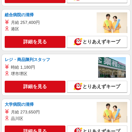
栃木県日光市
総合病院の清掃
詳細を見る
キープ
月給 257,400円
港区
派遣社員
（株）ウィルオブ・ワークCW 宇都宮支店/ms090101
詳細を見る
とりあえずキープ
高齢者向け住宅staff
時給1500円 ◆前払い・日払い・週払いOK
レジ・商品陳列スタッフ
栃木県日光市
時給 1,180円
詳細を見る
堺市堺区
キープ
詳細を見る
とりあえずキープ
派遣社員
株式会社kotrio /●UT-H-2009853
毎日通うのが楽しみになる＊ホテルのような美
大学病院の清掃
しいサ高住のSTAFF
月給 273,650円
時給1500円〜2125円 ＜日払い有/週払い有/交
通費全支給(ガソリン代含む)＞
品川区
日光市内
詳細を見る
とりあえずキープ