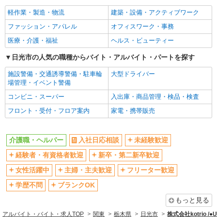
女性活躍中
主婦・主夫歓迎
軽作業・製造・物流
建築・設備・アクティブワーク
フリーター歓迎
学歴不問
ファッション・アパレル
オフィスワーク・事務
ブランクOK
ミドル（40代～）活躍中
医療・介護・福祉
ヘルス・ビューティー
エルダー（50代～）活躍中
シニア（60代～）活躍中
高収入・高額
日光市の人気の職種からバイト・アルバイト・パートを探す
ボーナス・賞与あり
昇給あり
完全週休2日制
施設警備・交通誘導警備・駐車輪
大型ドライバー
場管理・イベント警備
フルタイム歓迎
禁煙・分煙
コンビニ・スーパー
入出庫・商品管理・検品・検査
駅直結・駅チカ
車通勤OK
フロント・受付・フロア案内
家電・携帯販売
バイク通勤OK
自転車通勤OK
残業少なめ（月20h未満）
交通費支給
介護職・ヘルパー
入社日応相談
未経験歓迎
社会保険あり
産休・育休取得実績あり
経験者・有資格者歓迎
新卒・第二新卒歓迎
退職金・財形貯蓄制度あり
各種手当（家族・役職・インセン
ティブなど）あり
女性活躍中
主婦・主夫歓迎
フリーター歓迎
制服貸与
研修制度あり
学歴不問
ブランクOK
資格取得支援制度あり
もっと見る
同じ職種から求人を探す
アルバイト・バイト・求人TOP
関東
栃木県
日光市
株式会社kotrio /