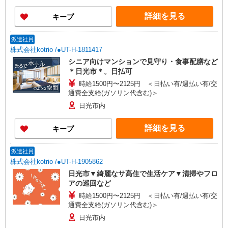
詳細を見る
キープ
派遣社員
株式会社kotrio /●UT-H-1811417
シニア向けマンションで見守り・食事配膳など
＊日光市＊。日払可
時給1500円〜2125円 ＜日払い有/週払い有/交
通費全支給(ガソリン代含む)＞
日光市内
詳細を見る
キープ
派遣社員
株式会社kotrio /●UT-H-1905862
日光市▼綺麗なサ高住で生活ケア▼清掃やフロ
アの巡回など
時給1500円〜2125円 ＜日払い有/週払い有/交
通費全支給(ガソリン代含む)＞
日光市内