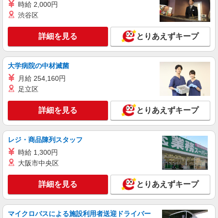
時給 2,000円
渋谷区
派遣社員
株式会社kotrio /●UT-H-2099816
詳細を見る
とりあえずキープ
介護は人生のサポーター。サ高住STAFF募
集。日払いOK！
時給1500円〜2150円 ＜日払い有/週払い有/交
大学病院の中材滅菌
通費全支給(ガソリン代含む)＞
月給 254,160円
日光市内
足立区
詳細を見る
キープ
詳細を見る
とりあえずキープ
派遣社員
株式会社kotrio /●UT-H-2069364
レジ・商品陳列スタッフ
日光市＊幅広い世代が活動中！サ高住のサポー
時給 1,300円
トSTAFF
大阪市中央区
時給1500円〜2150円 ＜日払い有/週払い有/交
通費全支給(ガソリン代含む)＞
詳細を見る
とりあえずキープ
日光市内
詳細を見る
キープ
マイクロバスによる施設利用者送迎ドライバー