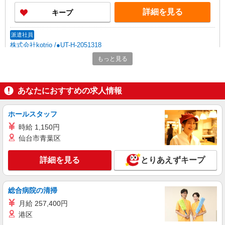
詳細を見る
キープ
派遣社員
株式会社kotrio /●UT-H-2051318
日光市＊年齢不問◎未経験から安定した業界へ
もっと見る
＊サ高住
時給1500円〜2125円 ＜日払い有/週払い有/交
通費全支給(ガソリン代含む)＞
あなたにおすすめの求人情報
日光市内
ホールスタッフ
詳細を見る
キープ
時給 1,150円
仙台市青葉区
派遣社員
株式会社kotrio /●UT-H-2009613
詳細を見る
とりあえずキープ
向かう先は、笑顔の待つ場所！デイサービスの
サポート＆送迎STAFF
時給1500円〜2125円 ＜日払い有/週払い有/交
総合病院の清掃
通費全支給(ガソリン代含む)＞
月給 257,400円
日光市内
港区