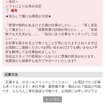
＜休日＞
シフトによりお休み決定
備考
★安心して働ける環境が大切★
『希望や制約があるけど介護の仕事がしたい…』、『長く安定
して働きたい…』、『就業部署の詳細が知りたい…』、『未経
験でも大丈夫かな…』、『自分に合う仕事をマッチングしてほ
しい…』
お仕事を探される上で色々なことが気になりますよね☆まずは
お気軽にご連絡ください!!お問い合わせだけでも構いません!!不
安を解消してお仕事始めましょう♪
当社はスタッフの皆様お一人お一人に専属の担当がおります。
就業前から就業中も全力でサポートいたします!!
応募方法
「応募する」ボタンをクリックしてください。（お電話でのご応募
も承っております）来社不要・履歴書不要・電話のみで面談が可能
です。もちろんご来社面談も可能です。お気軽にお申し付け下さ
い。
もっと見る