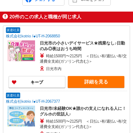
20
件のこの求人と職種が同じ求人
派遣社員
株式会社kotrio /●UT-H-2068850
日光市の小さいデイサービス★残業なし♪日勤
のみ◎夜はおうち時間
時給1500円〜2125円 ＜日払い有/週払い有/交
通費全支給(ガソリン代含む)＞
日光市内
詳細を見る
キープ
派遣社員
株式会社kotrio /●UT-H-2067377
日光市/未経験OK★誰かの支えになれる人に！
グルホの世話人♪
時給1500円〜2125円 ＜日払い有/週払い有/交
通費全支給(ガソリン代含む)＞