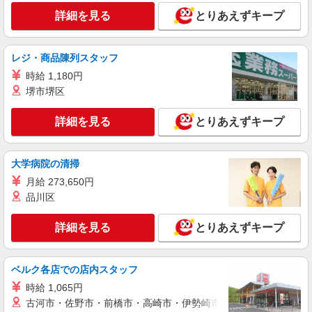
詳細を見る
キープ
詳細を見る
とりあえずキープ
派遣社員
株式会社kotrio /●UT-H-2086491
レジ・商品陳列スタッフ
＜日光市＞小さなデイサービスSTAFF募集≪
時給 1,180円
週3勤務≫≪夕方退社≫
堺市堺区
時給1500円〜2125円 ＜日払い有/週払い有/交
通費全支給(ガソリン代含む)＞
詳細を見る
とりあえずキープ
日光市内
大学病院の清掃
詳細を見る
キープ
月給 273,650円
派遣社員
品川区
株式会社kotrio /●UT-H-2010077
日光市＊少人数グルホで利用者さんと家事や掃
詳細を見る
とりあえずキープ
除など♪日払いOK
時給1500円〜2125円 ＜日払い有/週払い有/交
ベルク各店での店内スタッフ
通費全支給(ガソリン代含む)＞
日光市内
時給 1,065円
古河市・佐野市・前橋市・高崎市・伊勢崎市・太田市・館林市・