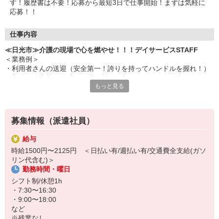
す！履歴書は不要！応募から最短3日で仕事開始！まずは気軽に
応募！！
仕事内容
≪日光市≫介護の現場で心を燃やせ！！！デイサービスSTAFF
＜業務例＞
・利用者さんの送迎（安全第一！誇りを持ってハンドルを握れ！）
・入浴や食事等の介助（日常の営みを支えることは、偉大な使
もっと見る
命！）
・レクリエーションの企画、実施（楽しませよ！笑顔を作り出
せ！）
・健康チェックや記録（小さな変化を見逃すな！仲間と共有を！）
募集情報（派遣社員）
・チームでの協力（孤独に戦うな！共に心を燃やせ！！！）
給与
未経験でも全く問題なし。
時給1500円〜2125円 ＜日払い有/週払い有/交通費全支給(ガソ
真面目に取り組めば着実に成長し、
リン代含む)＞
様々なことができるようになります！！
勤務時間・曜日
昨日の自分より、確実に仕事ができる自分になれる。
シフト制/休憩1h
・7:30〜16:30
応募を待っています！！！
・9:00〜18:00
など
※残業なし