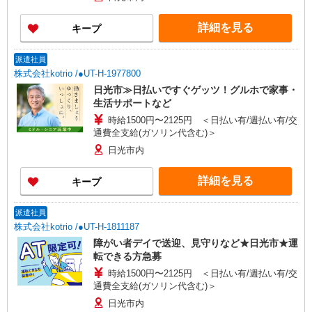
詳細を見る
キープ
派遣社員
株式会社kotrio /●UT-H-1977800
日光市≫日払いですぐゲッツ！グルホで家事・
生活サポートなど
時給1500円〜2125円 ＜日払い有/週払い有/交
通費全支給(ガソリン代含む)＞
日光市内
詳細を見る
キープ
派遣社員
株式会社kotrio /●UT-H-1811187
障がい者デイで送迎、見守りなど★日光市★運
転できる方急募
時給1500円〜2125円 ＜日払い有/週払い有/交
通費全支給(ガソリン代含む)＞
日光市内