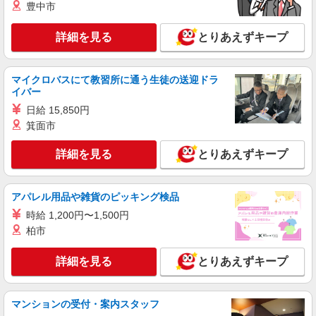
キープ
豊中市
派遣社員
詳細を見る
とりあえずキープ
株式会社kotrio /●UT-H-2068542
日光市のデイサービス♪日勤のみ！残業ゼロで
趣味も満喫
マイクロバスにて教習所に通う生徒の送迎ドラ
イバー
時給1500円〜2125円 ＜日払い有/週払い有/交
通費全支給(ガソリン代含む)＞
日給 15,850円
日光市内
箕面市
詳細を見る
とりあえずキープ
詳細を見る
キープ
派遣社員
アパレル用品や雑貨のピッキング検品
株式会社kotrio /●UT-H-1907677
時給 1,200円〜1,500円
日光市*デイでの生活補助☆新たなスキルを身
柏市
につけて長く働く♪
時給1500円〜2150円 ＜日払い有/週払い有/交
詳細を見る
とりあえずキープ
通費全支給(ガソリン代含む)＞
日光市内
マンションの受付・案内スタッフ
詳細を見る
キープ