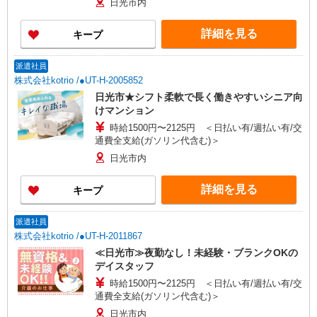
日光市内
詳細を見る
キープ
派遣社員
株式会社kotrio /●UT-H-2005852
日光市★シフト柔軟で長く働きやすいシニア向
けマンション
時給1500円〜2125円 ＜日払い有/週払い有/交
通費全支給(ガソリン代含む)＞
日光市内
詳細を見る
キープ
派遣社員
株式会社kotrio /●UT-H-2011867
≪日光市≫夜勤なし！未経験・ブランクOKの
デイスタッフ
時給1500円〜2125円 ＜日払い有/週払い有/交
通費全支給(ガソリン代含む)＞
日光市内