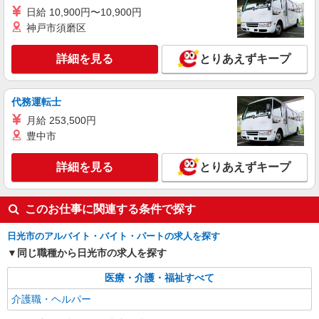
日給 10,900円〜10,900円
派遣社員
神戸市須磨区
株式会社kotrio /●UT-H-2067444
いつもの家事がお仕事に！？少人数の福祉施設
詳細を見る
とりあえずキープ
で日常サポート！
時給1500円〜2125円 ＜日払い有/週払い有/交
通費全支給(ガソリン代含む)＞
代務運転士
日光市内
月給 253,500円
豊中市
詳細を見る
キープ
詳細を見る
とりあえずキープ
派遣社員
株式会社kotrio /●UT-H-2068745
このお仕事に関連する条件で探す
＼収入アップを全面サポート／小規模デイ
STAFF｜資格支援制度あり
日光市のアルバイト・バイト・パートの求人を探す
時給1500円〜2125円 ＜日払い有/週払い有/交
同じ職種から日光市の求人を探す
通費全支給(ガソリン代含む)＞
日光市内
医療・介護・福祉すべて
介護職・ヘルパー
詳細を見る
キープ