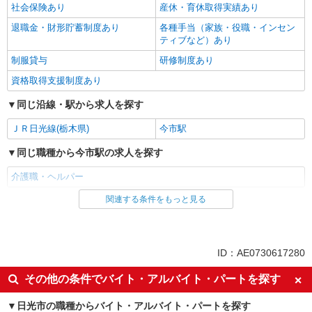
社会保険あり
産休・育休取得実績あり
退職金・財形貯蓄制度あり
各種手当（家族・役職・インセン
ティブなど）あり
制服貸与
研修制度あり
資格取得支援制度あり
同じ沿線・駅から求人を探す
ＪＲ日光線(栃木県)
今市駅
同じ職種から今市駅の求人を探す
介護職・ヘルパー
関連する条件をもっと見る
同じ雇用形態から今市駅の求人を探す
派遣社員
同じ特徴から今市駅の求人を探す
ID：AE0730617280
入社日応相談
未経験歓迎
その他の条件でバイト・アルバイト・パートを探す
経験者・有資格者歓迎
新卒・第二新卒歓迎
日光市の職種からバイト・アルバイト・パートを探す