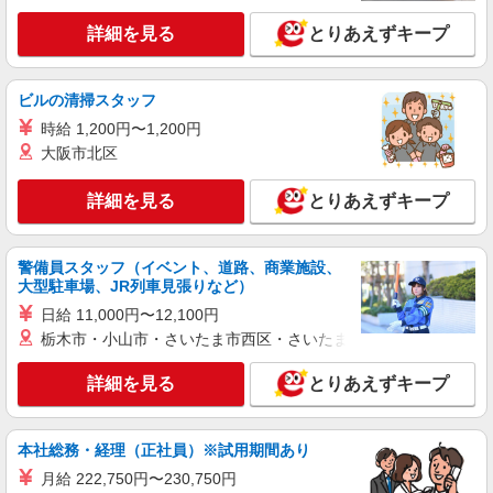
詳細を見る
キープ
詳細を見る
とりあえずキープ
派遣社員
株式会社kotrio /●UT-H-2094122
ビルの清掃スタッフ
未経験大歓迎のデイサービスSTAFF＊運転で
きる方求む！日光市
時給 1,200円〜1,200円
大阪市北区
時給1500円〜2125円 ＜日払い有/週払い有/交
通費全支給(ガソリン代含む)＞
詳細を見る
とりあえずキープ
日光市内
詳細を見る
キープ
警備員スタッフ（イベント、道路、商業施設、
大型駐車場、JR列車見張りなど）
派遣社員
日給 11,000円〜12,100円
株式会社kotrio /●UT-H-2068055
栃木市・小山市・さいたま市西区・さいたま市岩槻区・久喜市・
日光市｜まずは送迎業務で活躍しよう◎デイサ
ービスSTAFF
詳細を見る
とりあえずキープ
時給1500円〜2125円 ＜日払い有/週払い有/交
通費全支給(ガソリン代含む)＞
日光市
本社総務・経理（正社員）※試用期間あり
月給 222,750円〜230,750円
詳細を見る