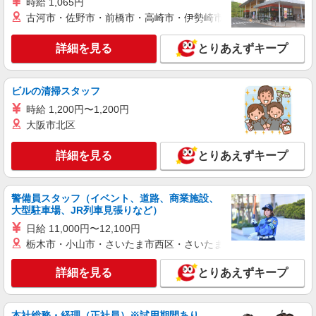
時給 1,065円
株式会社kotrio /●YK-H-2067687
古河市・佐野市・前橋市・高崎市・伊勢崎市・太田市・館林市・
向かう先は笑顔の待つ場所！デイサービスのサ
ポート＆送迎STAFF
詳細を見る
とりあえずキープ
時給1600円〜2250円 ＜日払い有/週払い有/交
通費全支給(ガソリン代含む)＞
横浜市中区【最寄り駅：関内駅】
ビルの清掃スタッフ
時給 1,200円〜1,200円
詳細を見る
キープ
大阪市北区
職業紹介
詳細を見る
とりあえずキープ
株式会社kotrio /●YK-S-2021876
≪運転好きの方歓迎≫未経験でも活躍できる！
デイサービスSTAFF
警備員スタッフ（イベント、道路、商業施設、
大型駐車場、JR列車見張りなど）
時給1550円〜2312円 ＜交通費全支給(ガソリ
ン代含む)＞
日給 11,000円〜12,100円
栃木市・小山市・さいたま市西区・さいたま市岩槻区・久喜市・
横浜市中区本牧三之谷
詳細を見る
とりあえずキープ
詳細を見る
キープ
派遣社員
本社総務・経理（正社員）※試用期間あり