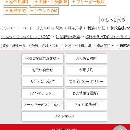
制服貸与
研修制度あり
女性活躍中
主婦・主夫歓迎
フリーター歓迎
資格取得支援制度あり
学歴不問
ブランクOK
同じ職種から求人を探す
もっと見る
アルバイト・バイト・求人TOP
関東
神奈川県
横浜市中区
株式会社kotr
医療・介護・福祉
アルバイト・バイト・求人TOP
神奈川県の路線
横浜市営地下鉄ブルーライ
介護職・ヘルパー
職種・条件一覧
医療・介護・福祉
関東
神奈川県
横浜市中区
株式会社
同じ特徴から求人を探す
掲載ご希望のお客様へ
よくある質問
未経験歓迎
ミドル（40代～）活躍中
ボーナス・賞与あり
車通勤OK
お問い合わせ
利用規約
交通費支給
社会保険あり
リンクについて
プライバシーポリシー
産休・育休取得実績あり
Cookieポリシー
個人情報保護方針
メールサービスについて
サイト運営会社
サイトマップ