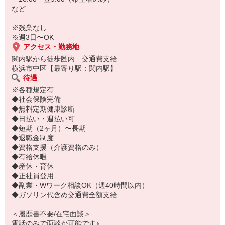
など
※残業なし
※週3日〜OK
アクセス・勤務地
関内駅から徒歩圏内 交通費支給
横浜市中区【最寄り駅：関内駅】
待遇
※各種規定有
◆社会保険完備
◆無料定期健康診断
◆日払い・週払い可
◆短期（2ヶ月）〜長期
◆退職金制度
◆資格支援（介護資格のみ）
◆有給休暇
◆産休・育休
◆正社員登用
◆副業・Wワーク相談OK（週40時間以内）
◆ガソリン代含め交通費全額支給
＜履歴書不要/在宅面談＞
電話のみで面談が可能です♪