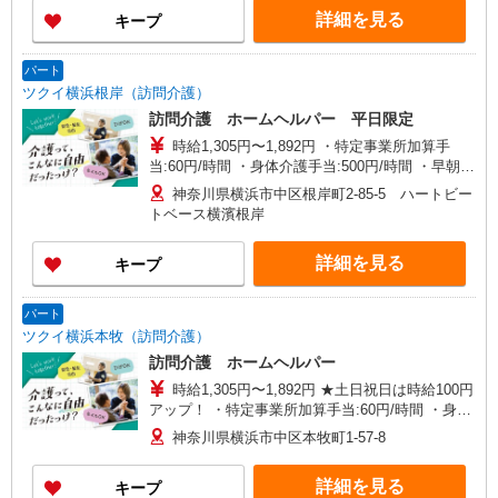
詳細を見る
キープ
パート
ツクイ横浜根岸（訪問介護）
訪問介護 ホームヘルパー 平日限定
時給1,305円〜1,892円 ・特定事業所加算手
当:60円/時間 ・身体介護手当:500円/時間 ・早朝夜
間深夜手当:300円/時間 （18:00〜翌07:59の時間
神奈川県横浜市中区根岸町2-85-5 ハートビー
帯） ・ICT手当:2,000円/月 ・深夜割増は別途支給
トベース横濱根岸
・ケア→ケアの移動時間も賃金（時給）を支給 ※
給与幅は資格・経験等による
詳細を見る
キープ
パート
ツクイ横浜本牧（訪問介護）
訪問介護 ホームヘルパー
時給1,305円〜1,892円 ★土日祝日は時給100円
アップ！ ・特定事業所加算手当:60円/時間 ・身体
介護手当:500円/時間 ・早朝夜間深夜手当:300円/
神奈川県横浜市中区本牧町1-57-8
時間 （18:00〜翌07:59の時間帯） ・ICT手
当:2,000円/月 ・深夜割増は別途支給 ・ケア→ケ
詳細を見る
キープ
アの移動時間も賃金（時給）を支給 ※給与幅は資