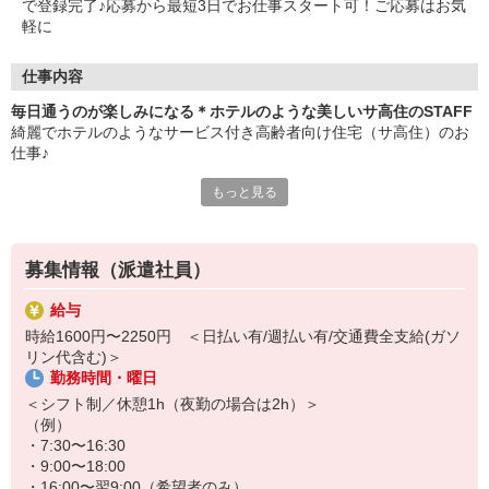
で登録完了♪応募から最短3日でお仕事スタート可！ご応募はお気
軽に
仕事内容
毎日通うのが楽しみになる＊ホテルのような美しいサ高住のSTAFF
綺麗でホテルのようなサービス付き高齢者向け住宅（サ高住）のお
仕事♪
もっと見る
―おもな仕事内容―
・安否確認や生活相談
・食事や入浴などの介助
・施設内やお部屋の簡単なお掃除
募集情報（派遣社員）
・お話し相手やレクリエーションのサポート
など
給与
時給1600円〜2250円 ＜日払い有/週払い有/交通費全支給(ガソ
いつも清潔に保たれた美しい館内は、一歩足を踏み入れるだけで背
リン代含む)＞
筋が伸び、温かい気持ちで1日をスタートできます♪
勤務時間・曜日
毎日入居者さんとお話をするので、カフェやホテルなどの接客業の
＜シフト制／休憩1h（夜勤の場合は2h）＞
経験がある方は、培ったスキルを大いに活かせる環境です◎
（例）
・7:30〜16:30
・9:00〜18:00
・16:00〜翌9:00（希望者のみ）