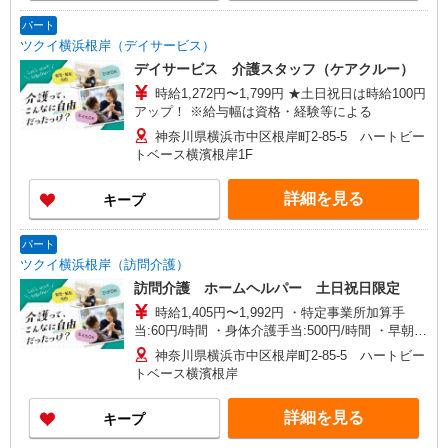
パート
ツクイ横浜根岸（デイサービス）
デイサービス 介護スタッフ（ケアクルー）
時給1,272円〜1,799円 ★土日祝日は時給100円
アップ！ ※給与幅は資格・経験等による
神奈川県横浜市中区根岸町2-85-5 ハートビー
トベース横濱根岸1F
詳細を見る
キープ
パート
ツクイ横浜根岸（訪問介護）
訪問介護 ホームヘルパー 土日祝日限定
時給1,405円〜1,992円 ・特定事業所加算手
当:60円/時間 ・身体介護手当:500円/時間 ・早朝夜
間深夜手当:300円/時間 （18:00〜翌07:59の時間
神奈川県横浜市中区根岸町2-85-5 ハートビー
帯） ・ICT手当:2,000円/月 ・深夜割増は別途支給
トベース横濱根岸
・ケア→ケアの移動時間も賃金（時給）を支給 ・
土日祝日手当:100円/時間含む ※給与幅は資格・経
詳細を見る
キープ
験等による