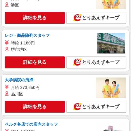
パート
港区
ツクイ横浜伊勢佐木（訪問介護）
訪問介護 ホームヘルパー 土日祝日限定
詳細を見る
とりあえずキープ
時給1,405円〜1,992円 ・特定事業所加算手
当:60円/時間 ・身体介護手当:500円/時間 ・早朝夜
間深夜手当:300円/時間 （18:00〜翌07:59の時間
神奈川県横浜市中区長者町9-175 第10吉田ビ
レジ・商品陳列スタッフ
帯） ・ICT手当:2,000円/月 ・深夜割増は別途支給
ル301A号室
時給 1,180円
・ケア→ケアの移動時間も賃金（時給）を支給 ・
土日祝日手当:100円/時間含む ※給与幅は資格・経
堺市堺区
詳細を見る
キープ
験等による
詳細を見る
とりあえずキープ
派遣社員
株式会社kotrio /●YK-H-1955270
山手駅｜日払いOK！日収1.2万円超え×サ高住
大学病院の清掃
スタッフ！
月給 273,650円
時給1600円〜2250円 ＜日払い有/週払い有/交
品川区
通費全支給(ガソリン代含む)＞
横浜市中区本牧町｜山手駅
詳細を見る
とりあえずキープ
詳細を見る
キープ
ベルク各店での店内スタッフ
派遣社員