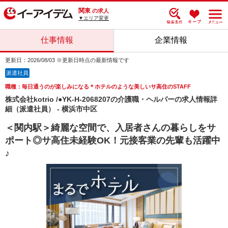
関東
の求人
▼エリア変更
仕事情報
企業情報
更新日：2026/08/03 ※更新日時点の最新情報です
派遣社員
職種：毎日通うのが楽しみになる＊ホテルのような美しいサ高住のSTAFF
株式会社kotrio /●YK-H-2068207の介護職・ヘルパーの求人情報詳
細（派遣社員） - 横浜市中区
＜関内駅＞綺麗な空間で、入居者さんの暮らしをサ
ポート◎サ高住未経験OK！元接客業の先輩も活躍中
♪