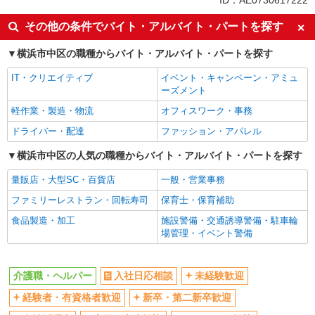
ID：AE0730617222
入社日応相談
未経験歓迎
その他の条件でバイト・アルバイト・パートを探す
経験者・有資格者歓迎
新卒・第二新卒歓迎
横浜市中区の職種からバイト・アルバイト・パートを探す
女性活躍中
主婦・主夫歓迎
IT・クリエイティブ
イベント・キャンペーン・アミュ
フリーター歓迎
学歴不問
ーズメント
ブランクOK
ミドル（40代～）活躍中
軽作業・製造・物流
オフィスワーク・事務
エルダー（50代～）活躍中
シニア（60代～）活躍中
ドライバー・配達
ファッション・アパレル
高収入・高額
ボーナス・賞与あり
横浜市中区の人気の職種からバイト・アルバイト・パートを探す
昇給あり
完全週休2日制
量販店・大型SC・百貨店
一般・営業事務
フルタイム歓迎
禁煙・分煙
ファミリーレストラン・回転寿司
保育士・保育補助
駅直結・駅チカ
車通勤OK
食品製造・加工
施設警備・交通誘導警備・駐車輪
バイク通勤OK
自転車通勤OK
場管理・イベント警備
残業少なめ（月20h未満）
交通費支給
社会保険あり
産休・育休取得実績あり
介護職・ヘルパー
入社日応相談
未経験歓迎
退職金・財形貯蓄制度あり
各種手当（家族・役職・インセン
経験者・有資格者歓迎
新卒・第二新卒歓迎
ティブなど）あり