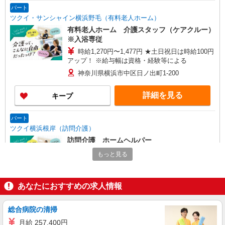
パート
ツクイ・サンシャイン横浜野毛（有料老人ホーム）
有料老人ホーム 介護スタッフ（ケアクルー）
※入浴専従
時給1,270円〜1,477円 ★土日祝日は時給100円
アップ！ ※給与幅は資格・経験等による
神奈川県横浜市中区日ノ出町1-200
詳細を見る
キープ
パート
ツクイ横浜根岸（訪問介護）
訪問介護 ホームヘルパー
時給1,305円〜1,892円 ★土日祝日は時給100円
もっと見る
アップ！ ・特定事業所加算手当:60円/時間 ・身体
介護手当:500円/時間 ・早朝夜間深夜手当:300円/
神奈川県横浜市中区根岸町2-85-5 ハートビー
時間 （18:00〜翌07:59の時間帯） ・ICT手
トベース横濱根岸
あなたにおすすめの求人情報
当:2,000円/月 ・深夜割増は別途支給 ・ケア→ケ
アの移動時間も賃金（時給）を支給 ※給与幅は資
詳細を見る
キープ
格・経験等による
総合病院の清掃
月給 257,400円