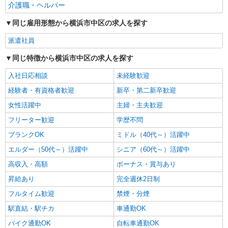
関内駅＊少人数グルホで利用者さんと家事や掃
介護職・ヘルパー
除など♪日払いOK
同じ雇用形態から横浜市中区の求人を探す
時給1600円〜2250円 ＜日払い有/週払い有/交
通費全支給(ガソリン代含む)＞
派遣社員
横浜市中区【最寄り駅：関内駅】
同じ特徴から横浜市中区の求人を探す
詳細を見る
キープ
入社日応相談
未経験歓迎
経験者・有資格者歓迎
新卒・第二新卒歓迎
女性活躍中
主婦・主夫歓迎
フリーター歓迎
学歴不問
ブランクOK
ミドル（40代～）活躍中
エルダー（50代～）活躍中
シニア（60代～）活躍中
高収入・高額
ボーナス・賞与あり
昇給あり
完全週休2日制
フルタイム歓迎
禁煙・分煙
駅直結・駅チカ
車通勤OK
バイク通勤OK
自転車通勤OK