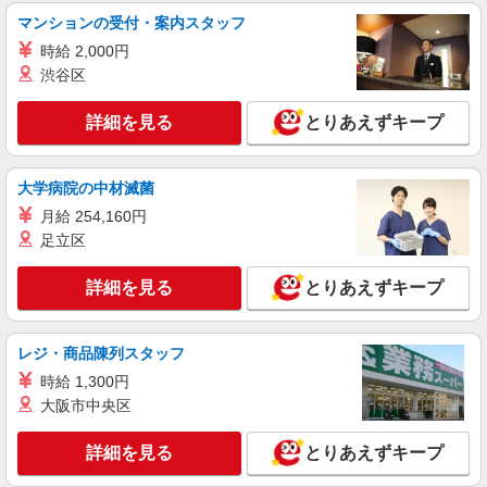
株式会社kotrio /●YK-H-1953704
マンションの受付・案内スタッフ
関内駅▼綺麗なサ高住で生活ケア▼清掃やフロ
アの巡回など
時給 2,000円
渋谷区
時給1600円〜2250円 ＜日払い有/週払い有/交
通費全支給(ガソリン代含む)＞
詳細を見る
横浜市中区【最寄り駅：関内駅】
とりあえずキープ
詳細を見る
キープ
大学病院の中材滅菌
月給 254,160円
派遣社員
足立区
株式会社kotrio /●YK-H-1818548
[ 綺麗 ]高級シニアマンションで生活ケア/見守
詳細を見る
りなど/根岸駅
とりあえずキープ
時給1600円〜2250円 ＜日払い有/週払い有/交
通費全支給(ガソリン代含む)＞
レジ・商品陳列スタッフ
横浜市中区≪最寄駅：根岸駅≫
時給 1,300円
大阪市中央区
詳細を見る
キープ
詳細を見る
とりあえずキープ
派遣社員
株式会社kotrio /●YK-H-2014618