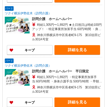
格・経験等による
パート
ツクイ横浜伊勢佐木（訪問介護）
訪問介護 ホームヘルパー
時給1,305円〜1,892円 ★土日祝日は時給100円
アップ！ ・特定事業所加算手当:60円/時間 ・身体
介護手当:500円/時間 ・早朝夜間深夜手当:300円/
神奈川県横浜市中区長者町9-175 第10吉田ビ
時間 （18:00〜翌07:59の時間帯） ・ICT手
ル301A号室
当:2,000円/月 ・深夜割増は別途支給 ・ケア→ケ
アの移動時間も賃金（時給）を支給 ※給与幅は資
詳細を見る
キープ
格・経験等による
パート
ツクイ横浜伊勢佐木（訪問介護）
訪問介護 ホームヘルパー 平日限定
時給1,305円〜1,892円 ・特定事業所加算手
当:60円/時間 ・身体介護手当:500円/時間 ・早朝夜
間深夜手当:300円/時間 （18:00〜翌07:59の時間
神奈川県横浜市中区長者町9-175 第10吉田ビ
帯） ・ICT手当:2,000円/月 ・深夜割増は別途支給
ル301A号室
・ケア→ケアの移動時間も賃金（時給）を支給 ※
給与幅は資格・経験等による
詳細を見る
キープ