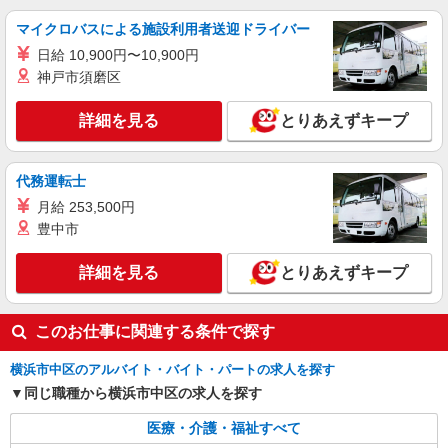
関内駅◆サ高住スタッフ◆穏やかな職場×週
マイクロバスによる施設利用者送迎ドライバー
3〜×残業なし
日給 10,900円〜10,900円
時給1600円〜2250円 ＜日払い有/週払い有/交
神戸市須磨区
通費全支給(ガソリン代含む)＞
横浜市中区【最寄り駅：関内駅】
詳細を見る
とりあえずキープ
詳細を見る
キープ
代務運転士
派遣社員
月給 253,500円
株式会社kotrio /●YK-H-1902210
豊中市
＜根岸＞デイサービスSTAFF＊16時退社も
OK！子育て世代活躍中
詳細を見る
とりあえずキープ
時給1600円〜2250円 ＜日払い有/週払い有/交
通費全支給(ガソリン代含む)＞
横浜市中区≪最寄駅：根岸駅≫
このお仕事に関連する条件で探す
詳細を見る
キープ
横浜市中区のアルバイト・バイト・パートの求人を探す
同じ職種から横浜市中区の求人を探す
派遣社員
医療・介護・福祉すべて
株式会社kotrio /●YK-H-2013288