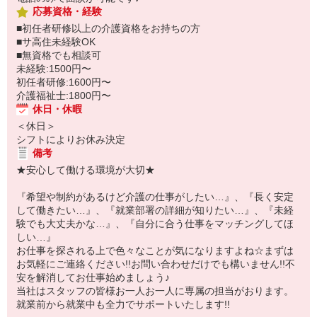
応募資格・経験
■初任者研修以上の介護資格をお持ちの方
■サ高住未経験OK
■無資格でも相談可
未経験:1500円〜
初任者研修:1600円〜
介護福祉士:1800円〜
休日・休暇
＜休日＞
シフトによりお休み決定
備考
★安心して働ける環境が大切★
『希望や制約があるけど介護の仕事がしたい…』、『長く安定
して働きたい…』、『就業部署の詳細が知りたい…』、『未経
験でも大丈夫かな…』、『自分に合う仕事をマッチングしてほ
しい…』
お仕事を探される上で色々なことが気になりますよね☆まずは
お気軽にご連絡ください!!お問い合わせだけでも構いません!!不
安を解消してお仕事始めましょう♪
当社はスタッフの皆様お一人お一人に専属の担当がおります。
就業前から就業中も全力でサポートいたします!!