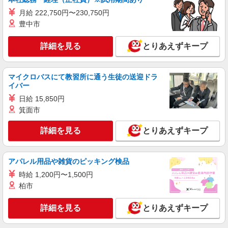
株式会社kotrio /●YK-H-1954469
月給 222,750円〜230,750円
根岸駅｜リハビリ補助などのデイサービス
豊中市
STAFF♪未経験OK
時給1600円〜2250円 ＜日払い有/週払い有/交
詳細を見る
とりあえずキープ
通費全支給(ガソリン代含む)＞
横浜市中区≪最寄駅：根岸駅≫
マイクロバスにて教習所に通う生徒の送迎ドラ
詳細を見る
キープ
イバー
日給 15,850円
派遣社員
箕面市
株式会社kotrio /●YK-H-1953337
根岸駅｜小さなグループホームで家事や生活の
詳細を見る
とりあえずキープ
サポート！
時給1600円〜2250円 ＜日払い有/週払い有/交
通費全支給(ガソリン代含む)＞
アパレル用品や雑貨のピッキング検品
横浜市中区≪最寄駅：根岸駅≫
時給 1,200円〜1,500円
柏市
詳細を見る
キープ
詳細を見る
とりあえずキープ
派遣社員