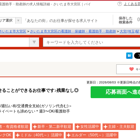
よくある
・保健師・看護助手・助産師の求人情報詳細 - さいたま市大宮区｜バイ
保存した
0
リア選択
「あなたの街」のお仕事が探せる求人サイト
検索条件
さいたま市大宮区
>
さいたま市大宮区の看護師・保健師・看護助手・助産師
>
大宮(埼玉)駅
キ
更新日：2026/08/03 ※更新日時点
せることができるお仕事です♪残業なし◎
応募画面へ進
有/週払い有/交通費全支給(ガソリン代含む)＞
イベートも諦めない＊週3〜OK/看護助手
者・有資格者歓迎
新卒・第二新卒歓迎
女性活躍中
主婦・主夫歓迎
ンクOK
ミドル（40代～）活躍中
エルダー（50代～）活躍中