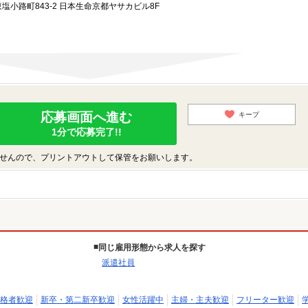
小路町843-2 日本生命京都ヤサカビル8F
応募画面へ進む
キープ
1分で応募完了!!
せんので、プリントアウトして保管をお願いします。
同じ雇用形態から求人を探す
派遣社員
格者歓迎
新卒・第二新卒歓迎
女性活躍中
主婦・主夫歓迎
フリーター歓迎