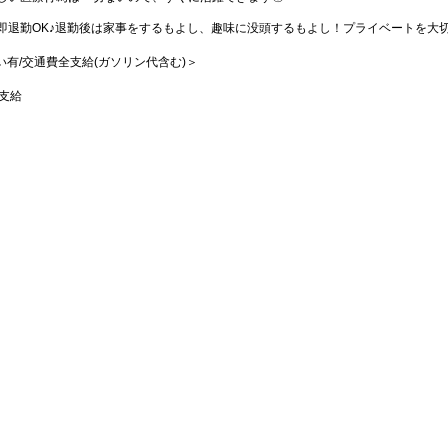
即退勤OK♪退勤後は家事をするもよし、趣味に没頭するもよし！プライベートを大
払い有/交通費全支給(ガソリン代含む)＞
支給