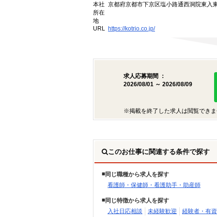
本社
京都府京都市下京区塩小路通西洞院東入東塩
所在
地
URL
https://kotrio.co.jp/
求人応募期間 ：
2026/08/01 ～ 2026/08/09
※掲載を終了した求人は閲覧できま
このお仕事に関連する条件で探す
同じ職種から求人を探す
看護師・保健師・看護助手・助産師
同じ特徴から求人を探す
入社日応相談
未経験歓迎
経験者・有資