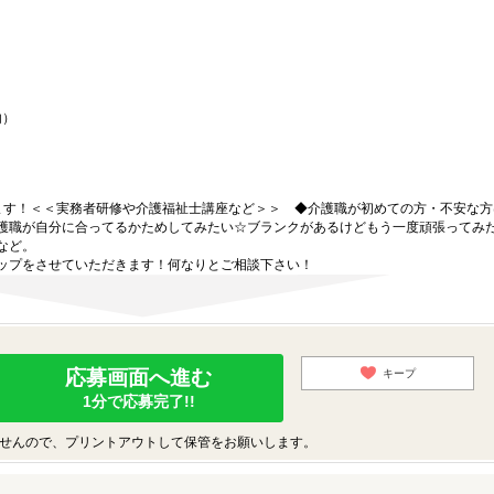
内）
ます！＜＜実務者研修や介護福祉士講座など＞＞ ◆介護職が初めての方・不安な方
護職が自分に合ってるかためしてみたい☆ブランクがあるけどもう一度頑張ってみ
など。
ップをさせていただきます！何なりとご相談下さい！
応募画面へ進む
キープ
1分で応募完了!!
せんので、プリントアウトして保管をお願いします。