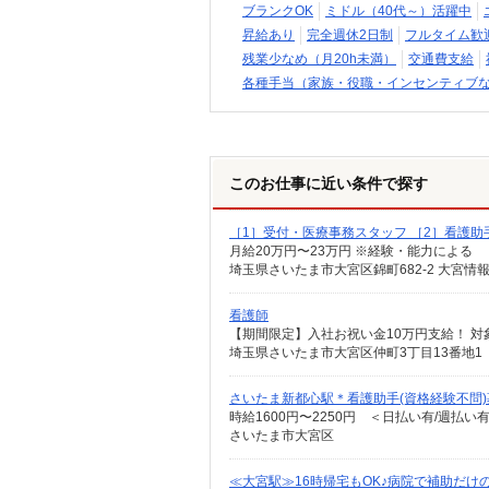
ブランクOK
ミドル（40代～）活躍中
昇給あり
完全週休2日制
フルタイム歓
残業少なめ（月20h未満）
交通費支給
各種手当（家族・役職・インセンティブ
このお仕事に近い条件で探す
［1］受付・医療事務スタッフ ［2］看護助
月給20万円〜23万円 ※経験・能力による
埼玉県さいたま市大宮区錦町682-2 大宮情
看護師
埼玉県さいたま市大宮区仲町3丁目13番地1
さいたま新都心駅＊看護助手(資格経験不問
時給1600円〜2250円 ＜日払い有/週払い
さいたま市大宮区
≪大宮駅≫16時帰宅もOK♪病院で補助だけ