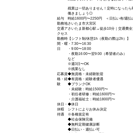
残業は一切ありません！定時になったら
働きましょう◎
給与
時給1600円〜2250円 ＜日払い有/週
勤務地
さいたま市大宮区
交通ア
さいたま新都心駅→徒歩10分｜交通費全
クセス
勤務時
【シフト制/休憩1h（夜勤の際は2h）】
間・曜
・7:30〜16:30
日
・9:00〜18:00
・夜勤16:00〜翌9:00（希望者のみ）
など
※週3日〜OK
※残業なし
応募資
◆無資格・未経験歓迎
格・経
◆有資格・経験者優遇
験
◆ブランクOK
・未経験：時給1500円〜
・初任者研修：時給1600円〜
・介護福祉士：時給1800円〜
休日・
◆休日
休暇
シフトによりお休み決定
待遇
※各種規定有
◆社会保険完備
◆無料定期健康診断
◆日払い・週払い可