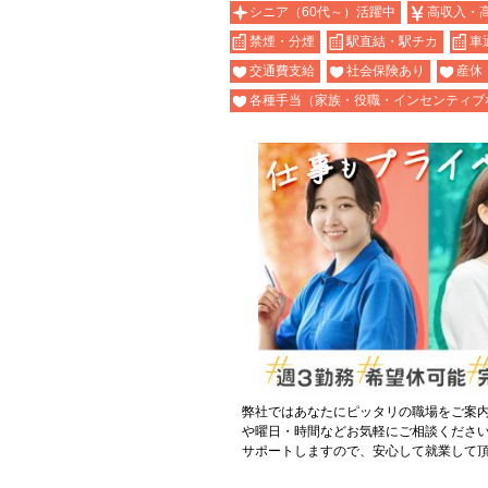
シニア（60代～）活躍中
高収入・
禁煙・分煙
駅直結・駅チカ
車
交通費支給
社会保険あり
産休
各種手当（家族・役職・インセンティブ
弊社ではあなたにピッタリの職場をご案
や曜日・時間などお気軽にご相談くださ
サポートしますので、安心して就業して