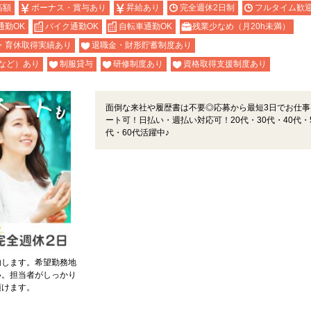
高額
ボーナス・賞与あり
昇給あり
完全週休2日制
フルタイム歓
通勤OK
バイク通勤OK
自転車通勤OK
残業少なめ（月20h未満）
・育休取得実績あり
退職金・財形貯蓄制度あり
など）あり
制服貸与
研修制度あり
資格取得支援制度あり
面倒な来社や履歴書は不要◎応募から最短3日でお仕事
ート可！日払い・週払い対応可！20代・30代・40代・
代・60代活躍中♪
内します。希望勤務地
い。担当者がしっかり
頂けます。