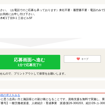
さい。（お電話でのご応募も承っております）来社不要・履歴書不要・電話のみで
お気軽にお申し付け下さい。
1丁目9-1 三谷ビル5F
応募画面へ進む
キープ
1分で応募完了!!
せんので、プリントアウトして保管をお願いします。
の他の求人をみる
いと思う志高い方と施設様との架け橋となることです。資格支援を無料で実施し、業
一般労働者派遣、人材紹介・育成事業 派遣/派26-300203、紹介/26-ユ-300