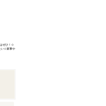
はぜひ！☆
たい☆家事や