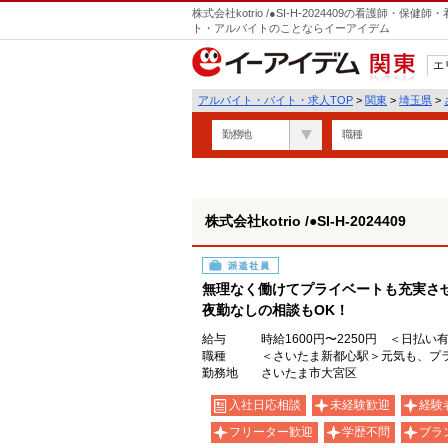
株式会社kotrio /●SI-H-2024409の看護師
ト・アルバイトのことならイーアイデム
エ
関東
アルバイト・バイト・求人TOP
>
関東
>
埼玉県
>
勤務地
職種
株式会社kotrio /●SI-H-2024409
派遣社員
無理なく働けてプライベートも充実さ
夜勤なしの相談もOK！
給与
時給1600円〜2250円 ＜日払い
職種
＜さいたま新都心駅＞元気も、プラ
勤務地
さいたま市大宮区
入社日応相談
未経験歓迎
経験
フリーター歓迎
学歴不問
ブラ