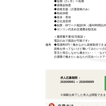
◆短期（2ヶ月）〜長期
◆退職金制度
◆資格支援（介護資格のみ）
◆有給休暇
◆産休・育休
◆正社員登用
◆副業・Wワーク相談OK（週40時間以
◆ガソリン代含め交通費全額支給
＜履歴書不要/在宅面談＞
電話のみで面談が可能です♪
備考
◆受講料0円！働きながら資格取得でき
資格を持ってないけど働いてみたい☆介
育児と両立しながら働きたい・・・など
介護職で働きたいあなたの完全バックア
求人応募期間 ：
2026/08/01 ～ 2026/08/09
※掲載を終了した求人は閲覧できま