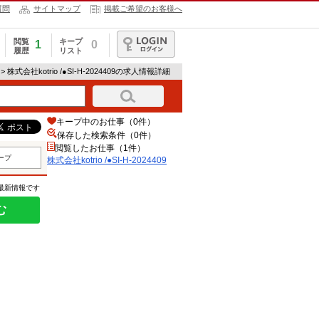
質問
サイトマップ
掲載ご希望のお客様へ
閲覧
キープ
1
0
履歴
リスト
ログイン
> 株式会社kotrio /●SI-H-2024409の求人情報詳細
キープ中のお仕事（0件）
保存した検索条件（
0
件）
閲覧したお仕事（1件）
ープ
株式会社kotrio /●SI-H-2024409
の最新情報です
む