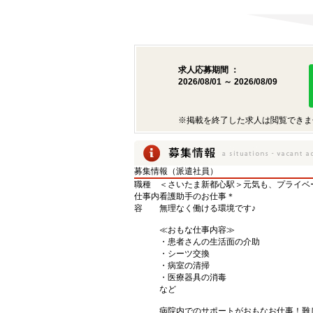
求人応募期間 ：
2026/08/01 ～ 2026/08/09
※掲載を終了した求人は閲覧できま
募集情報（派遣社員）
職種
＜さいたま新都心駅＞元気も、プライベー
仕事内
看護助手のお仕事＊
容
無理なく働ける環境です♪
≪おもな仕事内容≫
・患者さんの生活面の介助
・シーツ交換
・病室の清掃
・医療器具の消毒
など
病院内でのサポートがおもなお仕事！難