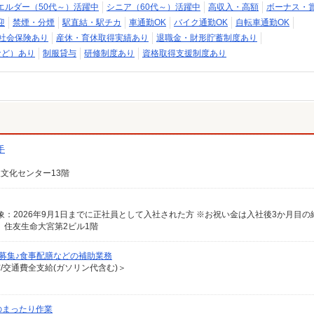
エルダー（50代～）活躍中
シニア（60代～）活躍中
高収入・高額
ボーナス・
迎
禁煙・分煙
駅直結・駅チカ
車通勤OK
バイク通勤OK
自転車通勤OK
社会保険あり
産休・育休取得実績あり
退職金・財形貯蓄制度あり
など）あり
制服貸与
研修制度あり
資格取得支援制度あり
手
報文化センター13階
 住友生命大宮第2ビル1階
)募集♪食事配膳などの補助業務
有/交通費全支給(ガソリン代含む)＞
のまったり作業