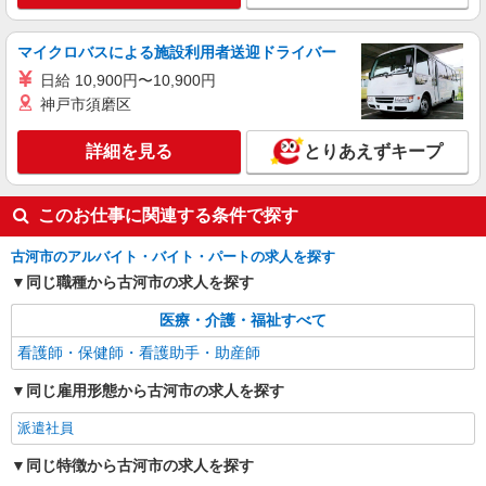
詳細を見る
キープ
マイクロバスによる施設利用者送迎ドライバー
アルバイト
パート
派遣社員
日研トータルソーシング株式会社 メディカルケア事業部/宇都宮オフ
日給 10,900円〜10,900円
ィス【看護助手】
神戸市須磨区
看護助手（ナースエイド）
時給1,180円 ★週払いOK（規定あり） ※給与
詳細を見る
とりあえずキープ
幅は経験・能力による
茨城県古河市 【最寄駅】JR宇都宮線「古河」
駅
このお仕事に関連する条件で探す
古河市のアルバイト・バイト・パートの求人を探す
詳細を見る
キープ
同じ職種から古河市の求人を探す
派遣社員
医療・介護・福祉すべて
株式会社kotrio /●SI-H-2101627
看護師・保健師・看護助手・助産師
高級シニアマンションで健康相談/見回りなど
≪古河駅≫
同じ雇用形態から古河市の求人を探す
時給2400円〜3000円 ＜日払い有/週払い有/交
通費全支給(ガソリン代含む)＞
派遣社員
古河市
同じ特徴から古河市の求人を探す