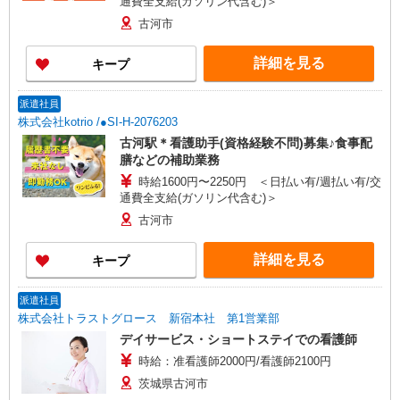
通費全支給(ガソリン代含む)＞
古河市
詳細を見る
キープ
派遣社員
株式会社kotrio /●SI-H-2076203
古河駅＊看護助手(資格経験不問)募集♪食事配
膳などの補助業務
時給1600円〜2250円 ＜日払い有/週払い有/交
通費全支給(ガソリン代含む)＞
古河市
詳細を見る
キープ
派遣社員
株式会社トラストグロース 新宿本社 第1営業部
デイサービス・ショートステイでの看護師
時給：准看護師2000円/看護師2100円
茨城県古河市