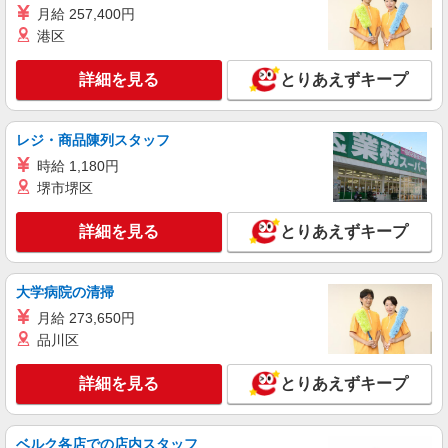
月給 257,400円
港区
詳細を見る
キープ
詳細を見る
とりあえずキープ
派遣社員
株式会社kotrio /●SI-H-2076343
古河駅すぐ★病院でお掃除/食事の配膳など♪★
レジ・商品陳列スタッフ
激募★
時給 1,180円
時給1600円〜2250円 ＜日払い有/週払い有/交
堺市堺区
通費全支給(ガソリン代含む)＞
古河市
詳細を見る
とりあえずキープ
詳細を見る
キープ
大学病院の清掃
派遣社員
月給 273,650円
株式会社kotrio /●SI-H-2076413
品川区
＜高時給＞古河駅近くの病院で安定した働き方
を★看護助手♪
詳細を見る
とりあえずキープ
時給1600円〜2250円 ＜日払い有/週払い有/交
通費全支給(ガソリン代含む)＞
古河市
ベルク各店での店内スタッフ