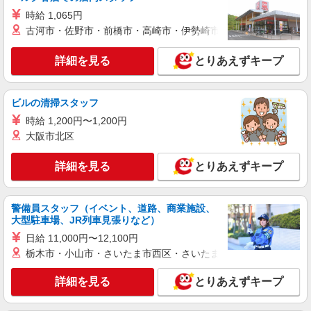
時給 1,065円
詳細を見る
キープ
古河市・佐野市・前橋市・高崎市・伊勢崎市・太田市・館林市・
派遣社員
詳細を見る
とりあえずキープ
株式会社トラストグロース 新宿本社 第1営業部
サービス付き高齢者向け住宅での看護師
時給：2000円〜2100円 ※資格や経験などによ
ビルの清掃スタッフ
る
時給 1,200円〜1,200円
茨城県古河市
大阪市北区
詳細を見る
キープ
詳細を見る
とりあえずキープ
派遣社員
株式会社kotrio /●SI-H-2076273
警備員スタッフ（イベント、道路、商業施設、
大型駐車場、JR列車見張りなど）
≪古河駅≫16時帰宅もOK♪病院で補助だけの
まったり作業
日給 11,000円〜12,100円
時給1600円〜2250円 ＜日払い有/週払い有/交
栃木市・小山市・さいたま市西区・さいたま市岩槻区・久喜市・
通費全支給(ガソリン代含む)＞
詳細を見る
とりあえずキープ
古河市