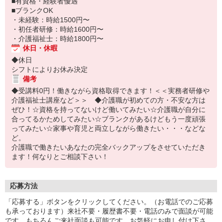
■有資格・経験者優遇
■ブランクOK
・未経験：時給1500円〜
・初任者研修：時給1600円〜
・介護福祉士：時給1800円〜
休日・休暇
◆休日
シフトによりお休み決定
備考
◆受講料0円！働きながら資格取得できます！＜＜実務者研修や
介護福祉士講座など＞＞ ◆介護職が初めての方・不安な方は
ぜひ！☆資格を持ってないけど働いてみたい☆介護職が自分に
合ってるかためしてみたい☆ブランクがあるけどもう一度頑張
ってみたい☆家事や育児と両立しながら働きたい・・・などな
ど。
介護職で働きたいあなたの完全バックアップをさせていただき
ます！何なりとご相談下さい！
応募方法
「応募する」ボタンをクリックしてください。（お電話でのご応募
も承っております）来社不要・履歴書不要・電話のみで面談が可能
です。もちろんご来社面談も可能です。お気軽にお申し付け下さ