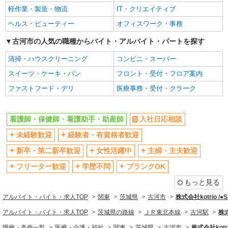
軽作業・製造・物流
IT・クリエイティブ
ブランクOK
ミドル（40代～）活躍中
ヘルス・ビューティー
オフィスワーク・事務
エルダー（50代～）活躍中
シニア（60代～）活躍中
高収入・高額
古河市の人気の職種からバイト・アルバイト・パートを探す
ボーナス・賞与あり
昇給あり
完全週休2日制
清掃・ハウスクリーニング
コンビニ・スーパー
フルタイム歓迎
禁煙・分煙
スイーツ・ケーキ・パン
フロント・受付・フロア案内
駅直結・駅チカ
車通勤OK
ファストフード・デリ
医療事務・受付・クラーク
バイク通勤OK
自転車通勤OK
残業少なめ（月20h未満）
交通費支給
看護師・保健師・看護助手・助産師
入社日応相談
社会保険あり
産休・育休取得実績あり
未経験歓迎
経験者・有資格者歓迎
退職金・財形貯蓄制度あり
各種手当（家族・役職・インセン
新卒・第二新卒歓迎
女性活躍中
主婦・主夫歓迎
ティブなど）あり
フリーター歓迎
学歴不問
ブランクOK
制服貸与
研修制度あり
もっと見る
資格取得支援制度あり
アルバイト・バイト・求人TOP
関東
茨城県
古河市
株式会社kotrio /
同じ職種から求人を探す
アルバイト・バイト・求人TOP
茨城県の路線
ＪＲ東北本線
古河駅
株式
医療・介護・福祉
職種・条件一覧
医療・介護・福祉
関東
茨城県
古河市
株式会社kotri