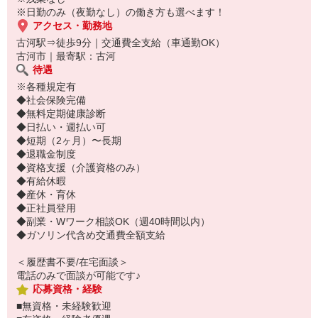
ご応募お待ちしております♪
※日勤のみ（夜勤なし）の働き方も選べます！
アクセス・勤務地
古河駅⇒徒歩9分｜交通費全支給（車通勤OK）
古河市｜最寄駅：古河
待遇
※各種規定有
◆社会保険完備
◆無料定期健康診断
◆日払い・週払い可
◆短期（2ヶ月）〜長期
◆退職金制度
◆資格支援（介護資格のみ）
◆有給休暇
◆産休・育休
◆正社員登用
◆副業・Wワーク相談OK（週40時間以内）
◆ガソリン代含め交通費全額支給
＜履歴書不要/在宅面談＞
電話のみで面談が可能です♪
応募資格・経験
■無資格・未経験歓迎