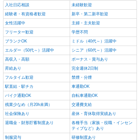
詳細を見る
キープ
入社日応相談
未経験歓迎
経験者・有資格者歓迎
新卒・第二新卒歓迎
女性活躍中
主婦・主夫歓迎
フリーター歓迎
学歴不問
ブランクOK
ミドル（40代～）活躍中
エルダー（50代～）活躍中
シニア（60代～）活躍中
高収入・高額
ボーナス・賞与あり
昇給あり
完全週休2日制
フルタイム歓迎
禁煙・分煙
駅直結・駅チカ
車通勤OK
バイク通勤OK
自転車通勤OK
残業少なめ（月20h未満）
交通費支給
社会保険あり
産休・育休取得実績あり
退職金・財形貯蓄制度あり
各種手当（家族・役職・インセン
ティブなど）あり
制服貸与
研修制度あり