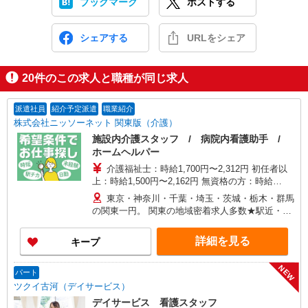
ブックマーク
ポストする
シェアする
URLをシェア
20
件のこの求人と職種が同じ求人
派遣社員
紹介予定派遣
職業紹介
株式会社ニッソーネット 関東版（介護）
施設内介護スタッフ / 病院内看護助手 /
ホームヘルパー
介護福祉士：時給1,700円〜2,312円 初任者以
上：時給1,500円〜2,162円 無資格の方：時給
1,350円〜1,925円 ※給与幅は勤務先による +交通
東京・神奈川・千葉・埼玉・茨城・栃木・群馬
費、諸手当（勤務先による） +0円で介護資格が取
の関東一円。 関東の地域密着求人多数★駅近・家
れる （別途規定） ★給与日払い制度あり！
から近い求人をお探しできます！
詳細を見る
キープ
NEW
パート
ツクイ古河（デイサービス）
デイサービス 看護スタッフ