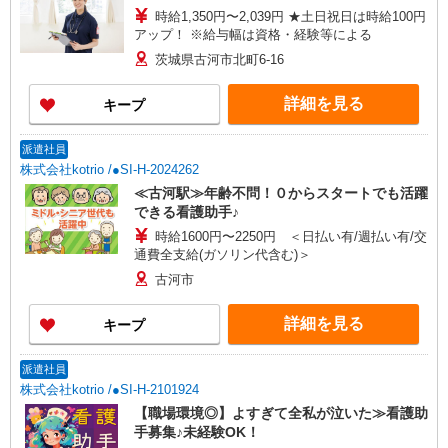
時給1,350円〜2,039円 ★土日祝日は時給100円
アップ！ ※給与幅は資格・経験等による
茨城県古河市北町6-16
詳細を見る
キープ
派遣社員
株式会社kotrio /●SI-H-2024262
≪古河駅≫年齢不問！０からスタートでも活躍
できる看護助手♪
時給1600円〜2250円 ＜日払い有/週払い有/交
通費全支給(ガソリン代含む)＞
古河市
詳細を見る
キープ
派遣社員
株式会社kotrio /●SI-H-2101924
【職場環境◎】よすぎて全私が泣いた≫看護助
手募集♪未経験OK！