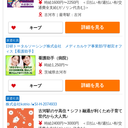
時給1600円〜2250円 ＜日払い有/週払い有/交
通費全支給(ガソリン代含む)＞
古河市｜最寄駅：古河
詳細を見る
キープ
派遣社員
日研トータルソーシング株式会社 メディカルケア事業部/宇都宮オフ
ィス【看護助手】
看護助手（病院）
時給1,250円〜
茨城県古河市
詳細を見る
キープ
派遣社員
株式会社kotrio /●SI-H-2074933
古河駅のサ高住＊シフト融通が利くため子育て
世代から大人気♪
時給2400円〜3000円 ＜日払い有/週払い有/交