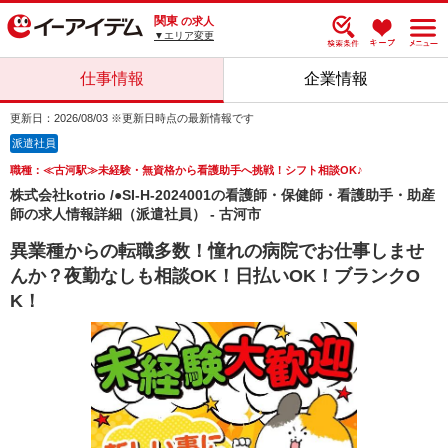
関東
の求人
▼エリア変更
仕事情報
企業情報
更新日：2026/08/03 ※更新日時点の最新情報です
派遣社員
職種：≪古河駅≫未経験・無資格から看護助手へ挑戦！シフト相談OK♪
株式会社kotrio /●SI-H-2024001の看護師・保健師・看護助手・助産
師の求人情報詳細（派遣社員） - 古河市
異業種からの転職多数！憧れの病院でお仕事しませ
んか？夜勤なしも相談OK！日払いOK！ブランクO
K！