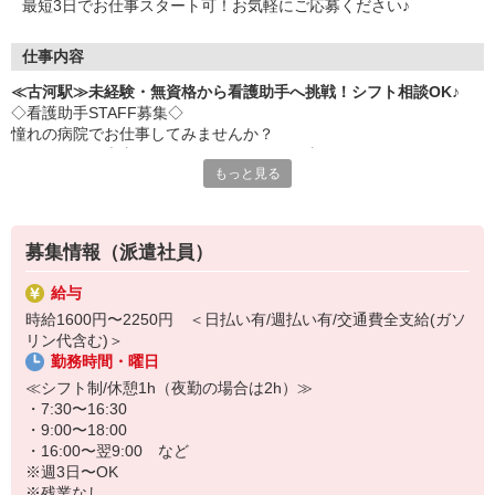
最短3日でお仕事スタート可！お気軽にご応募ください♪
仕事内容
≪古河駅≫未経験・無資格から看護助手へ挑戦！シフト相談OK♪
◇看護助手STAFF募集◇
憧れの病院でお仕事してみませんか？
ナースさんや患者さんをサポートするお仕事です♪
もっと見る
＜おもな仕事内容＞
・シーツ交換
・病室の清掃
募集情報（派遣社員）
・医療器具の消毒
・患者さんの生活介助
給与
など
時給1600円〜2250円 ＜日払い有/週払い有/交通費全支給(ガソ
リン代含む)＞
◇完全未経験でも安心◇
勤務時間・曜日
・充実した研修制度あり♪優しい先輩が丁寧に教えてくれます。
・サポート業務が中心なので、難しいことは特にありません！無資
≪シフト制/休憩1h（夜勤の場合は2h）≫
格・未経験でもすぐに活躍できます♪
・7:30〜16:30
・9:00〜18:00
シフトの融通も利くのでプライベートを重視したい人にもおススメ
・16:00〜翌9:00 など
です！
※週3日〜OK
※残業なし