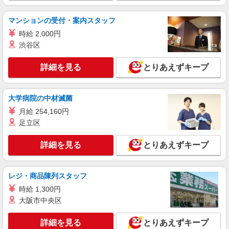
アルバイト
パート
派遣社員
マンションの受付・案内スタッフ
日研トータルソーシング株式会社 メディカルケア事業部/宇都宮オフ
ィス【看護助手】
時給 2,000円
看護助手（ナースエイド）
渋谷区
時給1,180円 ★週払いOK（規定あり） ※給与
幅は経験・能力による
詳細を見る
とりあえずキープ
茨城県古河市 【最寄駅】JR宇都宮線「古河」
駅
大学病院の中材滅菌
詳細を見る
キープ
月給 254,160円
足立区
アルバイト
パート
派遣社員
日研トータルソーシング株式会社 メディカルケア事業部/宇都宮オフ
詳細を見る
とりあえずキープ
ィス【看護助手】
看護助手（ナースエイド）
レジ・商品陳列スタッフ
時給1,180円 ★週払いOK（規定あり） ※給与
幅は経験・能力による
時給 1,300円
茨城県古河市 【最寄駅】JR宇都宮線「古河」
大阪市中央区
駅
詳細を見る
とりあえずキープ