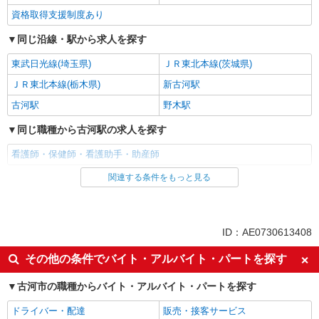
資格取得支援制度あり
同じ沿線・駅から求人を探す
東武日光線(埼玉県)
ＪＲ東北本線(茨城県)
ＪＲ東北本線(栃木県)
新古河駅
古河駅
野木駅
同じ職種から古河駅の求人を探す
看護師・保健師・看護助手・助産師
関連する条件をもっと見る
同じ雇用形態から古河駅の求人を探す
派遣社員
同じ特徴から古河駅の求人を探す
ID：AE0730613408
入社日応相談
未経験歓迎
その他の条件でバイト・アルバイト・パートを探す
経験者・有資格者歓迎
新卒・第二新卒歓迎
古河市の職種からバイト・アルバイト・パートを探す
女性活躍中
主婦・主夫歓迎
ドライバー・配達
販売・接客サービス
フリーター歓迎
学歴不問