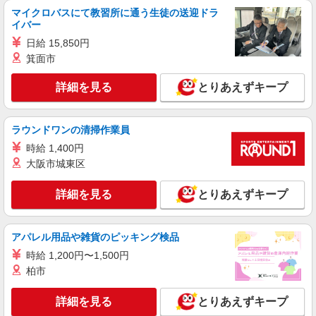
詳細を見る
キープ
マイクロバスにて教習所に通う生徒の送迎ドラ
イバー
派遣社員
日給 15,850円
株式会社kotrio /●SI-H-2024131
箕面市
高収入を目指したい方必見！未経験でも日収
1.2万〜可！看護助手
詳細を見る
とりあえずキープ
時給1600円〜2250円 ＜日払い有/週払い有/交
通費全支給(ガソリン代含む)＞
古河市
ラウンドワンの清掃作業員
時給 1,400円
詳細を見る
キープ
大阪市城東区
派遣社員
詳細を見る
とりあえずキープ
株式会社トラストグロース 新宿本社 第1営業部
サービス付き高齢者向け住宅での看護師
アパレル用品や雑貨のピッキング検品
時給：2000円〜2100円 ※資格や経験などによ
る
時給 1,200円〜1,500円
茨城県古河市
柏市
詳細を見る
キープ
詳細を見る
とりあえずキープ