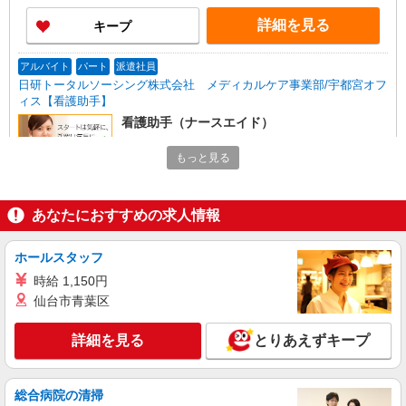
詳細を見る
キープ
アルバイト
パート
派遣社員
日研トータルソーシング株式会社 メディカルケア事業部/宇都宮オフ
ィス【看護助手】
看護助手（ナースエイド）
時給1,180円 ★週払いOK（規定あり） ※給与
もっと見る
幅は経験・能力による
茨城県古河市 【最寄駅】JR宇都宮線「古河」
駅
あなたにおすすめの求人情報
詳細を見る
キープ
ホールスタッフ
時給 1,150円
派遣社員
株式会社kotrio /●SI-H-2093695
仙台市青葉区
善は急げ≫≫≫履歴書不要＆面接なし！駅チカ
病院で看護助手急募
詳細を見る
とりあえずキープ
時給1600円〜2250円 ＜日払い有/週払い有/交
通費全支給(ガソリン代含む)＞
総合病院の清掃
古河市｜最寄駅：古河