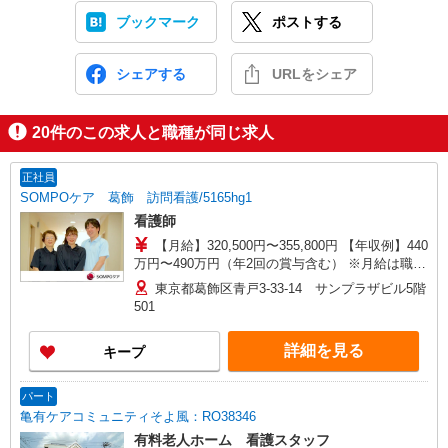
ブックマーク
ポストする
シェアする
URLをシェア
20
件のこの求人と職種が同じ求人
正社員
SOMPOケア 葛飾 訪問看護/5165hg1
看護師
【月給】320,500円〜355,800円 【年収例】440
万円〜490万円（年2回の賞与含む） ※月給は職務
手当、働きがい向上手当、日祝手当（月平均2回
東京都葛飾区青戸3-33-14 サンプラザビル5階
分）等、 毎月平均的に支払われる手当を含みま
501
す。 ■オンコール手当別途支給：1,000円〜2,000
円/日 ◎月給は経験により異なります。 ◎残業時
詳細を見る
キープ
は別途時間外手当支給（超過1分〜） ◎賞与 基
本給2.08ヶ月分/年支給
パート
亀有ケアコミュニティそよ風：RO38346
有料老人ホーム 看護スタッフ