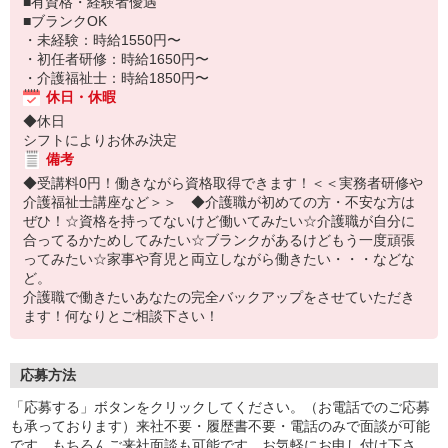
■有資格・経験者優遇
■ブランクOK
・未経験：時給1550円〜
・初任者研修：時給1650円〜
・介護福祉士：時給1850円〜
休日・休暇
◆休日
シフトによりお休み決定
備考
◆受講料0円！働きながら資格取得できます！＜＜実務者研修や
介護福祉士講座など＞＞ ◆介護職が初めての方・不安な方は
ぜひ！☆資格を持ってないけど働いてみたい☆介護職が自分に
合ってるかためしてみたい☆ブランクがあるけどもう一度頑張
ってみたい☆家事や育児と両立しながら働きたい・・・などな
ど。
介護職で働きたいあなたの完全バックアップをさせていただき
ます！何なりとご相談下さい！
応募方法
「応募する」ボタンをクリックしてください。（お電話でのご応募
も承っております）来社不要・履歴書不要・電話のみで面談が可能
です。もちろんご来社面談も可能です。お気軽にお申し付け下さ