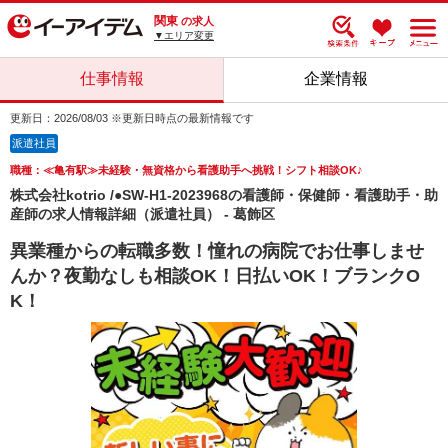
関東
の求人
▼エリア変更
仕事情報
企業情報
更新日：2026/08/03 ※更新日時点の最新情報です
派遣社員
職種：≪亀有駅≫未経験・無資格から看護助手へ挑戦！シフト相談OK♪
株式会社kotrio /●SW-H1-2023968の看護師・保健師・看護助手・助
産師の求人情報詳細（派遣社員） - 葛飾区
異業種からの転職多数！憧れの病院でお仕事しませ
んか？夜勤なしも相談OK！日払いOK！ブランクO
K！