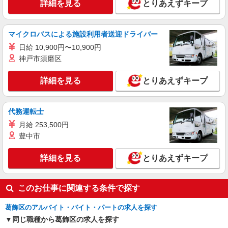
詳細を見る
とりあえずキープ
月給：209,000〜283,350円 ※資格や経験など
による
東京都葛飾区
マイクロバスによる施設利用者送迎ドライバー
日給 10,900円〜10,900円
詳細を見る
キープ
神戸市須磨区
職業紹介
詳細を見る
とりあえずキープ
株式会社kotrio /●SW-S-2078463
京成立石駅☆子育て世代活躍！綺麗な病院で補
助業務☆未経験OK♪
代務運転士
時給1550円〜2312円 ＜交通費全支給(ガソリ
月給 253,500円
ン代含む)＞
豊中市
葛飾区 ＊京成立石駅チカ
詳細を見る
とりあえずキープ
詳細を見る
キープ
このお仕事に関連する条件で探す
葛飾区のアルバイト・バイト・パートの求人を探す
同じ職種から葛飾区の求人を探す