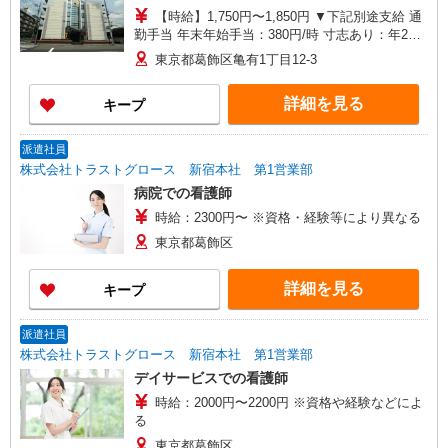
【時給】1,750円〜1,850円 ▼下記別途支給 通
勤手当 年末年始手当：380円/時 寸志あり：年2回
（6月・12月） ※業績による
東京都葛飾区亀有1丁目12-3
詳細を見る
キープ
派遣社員
株式会社トラストグロース 新宿本社 第1営業部
病院での看護師
時給：2300円〜 ※資格・経験等により異なる
東京都葛飾区
詳細を見る
キープ
派遣社員
株式会社トラストグロース 新宿本社 第1営業部
デイサービスでの看護師
時給：2000円〜2200円 ※資格や経験などによ
る
東京都葛飾区