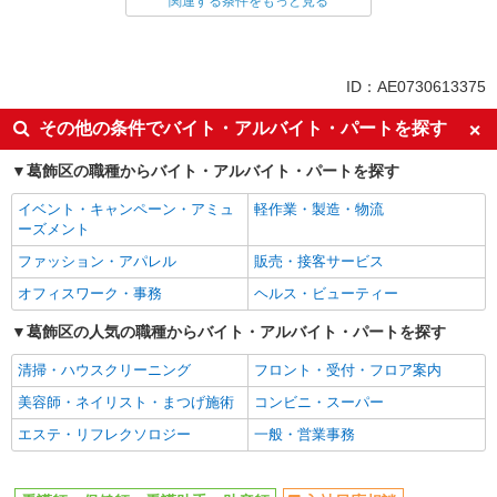
関連する条件をもっと見る
同じ雇用形態から青砥駅の求人を探す
派遣社員
同じ特徴から青砥駅の求人を探す
ID：AE0730613375
入社日応相談
未経験歓迎
その他の条件でバイト・アルバイト・パートを探す
経験者・有資格者歓迎
新卒・第二新卒歓迎
葛飾区の職種からバイト・アルバイト・パートを探す
女性活躍中
主婦・主夫歓迎
イベント・キャンペーン・アミュ
軽作業・製造・物流
フリーター歓迎
学歴不問
ーズメント
ブランクOK
ミドル（40代～）活躍中
ファッション・アパレル
販売・接客サービス
エルダー（50代～）活躍中
シニア（60代～）活躍中
オフィスワーク・事務
ヘルス・ビューティー
高収入・高額
ボーナス・賞与あり
葛飾区の人気の職種からバイト・アルバイト・パートを探す
昇給あり
完全週休2日制
清掃・ハウスクリーニング
フロント・受付・フロア案内
フルタイム歓迎
禁煙・分煙
美容師・ネイリスト・まつげ施術
コンビニ・スーパー
駅直結・駅チカ
車通勤OK
エステ・リフレクソロジー
一般・営業事務
バイク通勤OK
自転車通勤OK
残業少なめ（月20h未満）
交通費支給