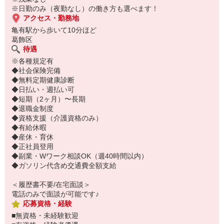
ご応募お待ちしております♪
※日勤のみ（夜勤なし）の働き方も選べます！
アクセス・勤務地
亀有駅から歩いて10分ほど
葛飾区
待遇
※各種規定有
◆社会保険完備
◆無料定期健康診断
◆日払い・週払い可
◆短期（2ヶ月）〜長期
◆退職金制度
◆資格支援（介護資格のみ）
◆有給休暇
◆産休・育休
◆正社員登用
◆副業・Wワーク相談OK（週40時間以内）
◆ガソリン代含め交通費全額支給
＜履歴書不要/在宅面談＞
電話のみで面談が可能です♪
応募資格・経験
■無資格・未経験歓迎