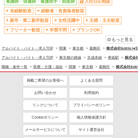
看護師・保健師・看護助手・助産師
入社日応相談
社会保険あり
産休・育休取得実績あり
未経験歓迎
経験者・有資格者歓迎
退職金・財形貯蓄制度あり
各種手当（家族・役職・インセン
ティブなど）あり
新卒・第二新卒歓迎
女性活躍中
主婦・主夫歓迎
制服貸与
研修制度あり
フリーター歓迎
学歴不問
ブランクOK
資格取得支援制度あり
もっと見る
同じ職種から求人を探す
アルバイト・バイト・求人TOP
関東
東京都
葛飾区
株式会社kotrio /
医療・介護・福祉
アルバイト・バイト・求人TOP
東京都の路線
京成本線
青砥駅
株式会社k
看護師・保健師・看護助手・助産師
職種・条件一覧
医療・介護・福祉
関東
東京都
葛飾区
株式会社kotr
同じ特徴から求人を探す
掲載ご希望のお客様へ
よくある質問
未経験歓迎
ミドル（40代～）活躍中
お問い合わせ
利用規約
ボーナス・賞与あり
車通勤OK
交通費支給
社会保険あり
リンクについて
プライバシーポリシー
産休・育休取得実績あり
Cookieポリシー
個人情報保護方針
メールサービスについて
サイト運営会社