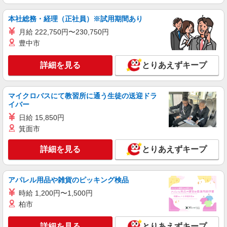
ど♪★激募★
本社総務・経理（正社員）※試用期間あり
時給1650円〜2312円 ＜日払い有/週払い有/交
通費全支給(ガソリン代含む)＞
月給 222,750円〜230,750円
豊中市
葛飾区 最寄駅：京成高砂
詳細を見る
とりあえずキープ
詳細を見る
キープ
職業紹介
マイクロバスにて教習所に通う生徒の送迎ドラ
株式会社kotrio /●SW-S-2022451
イバー
亀有駅＊未経験スタート7割！病院のパート看
日給 15,850円
護助手/週3〜OK
箕面市
時給1550円〜2312円 ＜交通費全支給(ガソリ
ン代含む)＞
詳細を見る
とりあえずキープ
葛飾区｜最寄：亀有
詳細を見る
キープ
アパレル用品や雑貨のピッキング検品
時給 1,200円〜1,500円
職業紹介
柏市
株式会社kotrio /●SW-S-2098061
看護師さんのサポート担当＊未経験OK！きれ
詳細を見る
とりあえずキープ