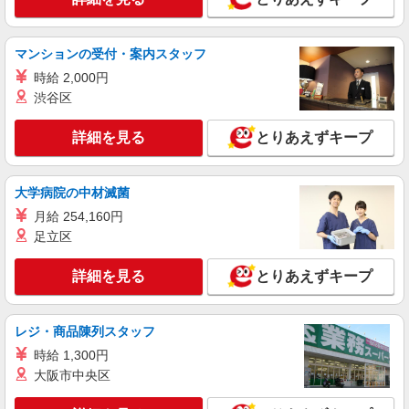
いな病院で介助など＊
【正社員】月給240,000〜400,000円 ・基本
給：200,000円〜220,000円 ・資格手当：10,000〜
マンションの受付・案内スタッフ
30,000円 ・役職手当：10,000〜70,000円 ・処遇改
東京都葛飾区
時給 2,000円
善手当：20,000〜60,000円（勤続年数、保有資格
渋谷区
により変動） ・固定残業手当：20,000円（10時
詳細を見る
キープ
間） ※固定残業時間を超過する場合には超過勤務
手当として別途支給 ・夜勤手当：10,000円/1回
詳細を見る
とりあえずキープ
（上記給与とは別に支給） 下記資格をお持ちの方
派遣社員
歓迎 ・認知症介護基礎研修 ・初任者研修 ・実務
株式会社kotrio /●SW-H1-2098932
者研修 ・介護福祉士 など
大学病院の中材滅菌
青砥駅＊サ高住＊シフト融通が利くため子育て
世代から大人気♪
月給 254,160円
時給2400円〜3000円 ＜日払い有/週払い有/交
足立区
通費全支給(ガソリン代含む)＞
葛飾区青戸 青砥駅チカ★
詳細を見る
とりあえずキープ
詳細を見る
キープ
レジ・商品陳列スタッフ
職業紹介
時給 1,300円
株式会社トラストグロース 新宿本社 第1営業部
大阪市中央区
介護老人保健施設での看護師