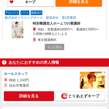
詳細を見る
キープ
アルバイト
パート
職業紹介
株式会社トラストグロース 新宿本社 第1営業部
特別養護老人ホームでの看護師
時給：准看護師1600円〜、看護師1700円〜
※資格や経験などによる
東京都葛飾区
もっと見る
詳細を見る
キープ
職業紹介
あなたにおすすめの求人情報
株式会社kotrio /●SW-S-2078214
看護師さんのサポート担当＊未経験OK！きれ
ホールスタッフ
いな病院で介助など＊
時給 1,150円
時給1550円〜2312円 ＜交通費全支給(ガソリ
仙台市青葉区
ン代含む)＞
葛飾区｜最寄駅：亀有
詳細を見る
とりあえずキープ
詳細を見る
キープ