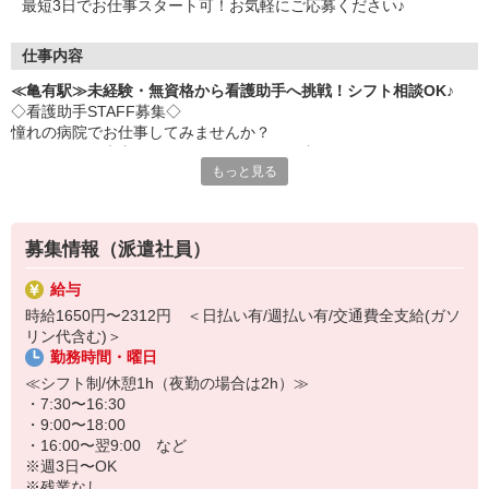
最短3日でお仕事スタート可！お気軽にご応募ください♪
仕事内容
≪亀有駅≫未経験・無資格から看護助手へ挑戦！シフト相談OK♪
◇看護助手STAFF募集◇
憧れの病院でお仕事してみませんか？
ナースさんや患者さんをサポートするお仕事です♪
もっと見る
＜おもな仕事内容＞
・シーツ交換
・病室の清掃
募集情報（派遣社員）
・医療器具の消毒
・患者さんの生活介助
給与
など
時給1650円〜2312円 ＜日払い有/週払い有/交通費全支給(ガソ
リン代含む)＞
◇完全未経験でも安心◇
勤務時間・曜日
・充実した研修制度あり♪優しい先輩が丁寧に教えてくれます。
・サポート業務が中心なので、難しいことは特にありません！無資
≪シフト制/休憩1h（夜勤の場合は2h）≫
格・未経験でもすぐに活躍できます♪
・7:30〜16:30
・9:00〜18:00
シフトの融通も利くのでプライベートを重視したい人にもおススメ
・16:00〜翌9:00 など
です！
※週3日〜OK
※残業なし