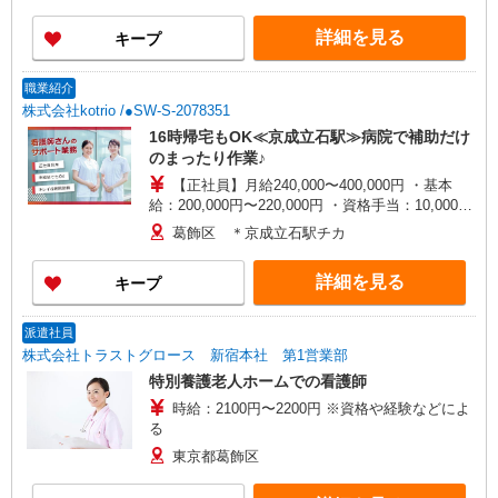
詳細を見る
キープ
職業紹介
株式会社kotrio /●SW-S-2078351
16時帰宅もOK≪京成立石駅≫病院で補助だけ
のまったり作業♪
【正社員】月給240,000〜400,000円 ・基本
給：200,000円〜220,000円 ・資格手当：10,000〜
30,000円 ・役職手当：10,000〜70,000円 ・処遇改
葛飾区 ＊京成立石駅チカ
善手当：20,000〜60,000円（勤続年数、保有資格
により変動） ・固定残業手当：20,000円（10時
詳細を見る
キープ
間） ※固定残業時間を超過する場合には超過勤務
手当として別途支給 ・夜勤手当：10,000円/1回
（上記給与とは別に支給） 下記資格をお持ちの方
派遣社員
歓迎 ・認知症介護基礎研修 ・初任者研修 ・実務
株式会社トラストグロース 新宿本社 第1営業部
者研修 ・介護福祉士 など
特別養護老人ホームでの看護師
時給：2100円〜2200円 ※資格や経験などによ
る
東京都葛飾区