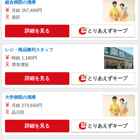
総合病院の清掃
派遣社員
月給 257,400円
株式会社トラストグロース 新宿本社 第1営業部
港区
特別養護老人ホームでの看護師
時給：2150円〜2300円 ※資格や経験などに
詳細を見る
とりあえずキープ
よる
東京都葛飾区
レジ・商品陳列スタッフ
詳細を見る
キープ
時給 1,180円
堺市堺区
職業紹介
株式会社kotrio /●SW-S-2023095
詳細を見る
とりあえずキープ
≪亀有駅≫無資格・未経験OKの看護助手！医
療行為なし♪
大学病院の清掃
【正社員】月給240,000〜400,000円 ・基本
給：200,000円〜220,000円 ・資格手当：10,000〜
月給 273,650円
30,000円 ・役職手当：10,000〜70,000円 ・処遇改
葛飾区｜最寄：亀有
品川区
善手当：20,000〜60,000円（勤続年数、保有資格
により変動） ・固定残業手当：20,000円（10時
詳細を見る
詳細を見る
キープ
とりあえずキープ
間） ※固定残業時間を超過する場合には超過勤務
手当として別途支給 ・夜勤手当：10,000円/1回
（上記給与とは別に支給） 下記資格をお持ちの方
派遣社員