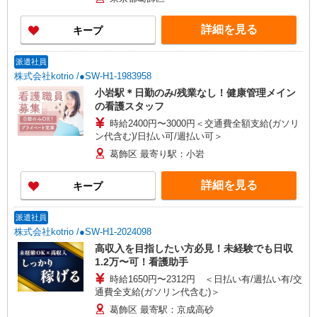
詳細を見る
キープ
派遣社員
株式会社kotrio /●SW-H1-1983958
小岩駅＊日勤のみ/残業なし！健康管理メイン
の看護スタッフ
時給2400円〜3000円＜交通費全額支給(ガソリ
ン代含む)/日払い可/週払い可＞
葛飾区 最寄り駅：小岩
詳細を見る
キープ
派遣社員
株式会社kotrio /●SW-H1-2024098
高収入を目指したい方必見！未経験でも日収
1.2万〜可！看護助手
時給1650円〜2312円 ＜日払い有/週払い有/交
通費全支給(ガソリン代含む)＞
葛飾区 最寄駅：京成高砂