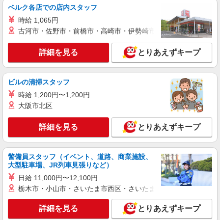
歓迎 ・認知症介護基礎研修 ・初任者研修 ・実務
ベルク各店での店内スタッフ
株式会社トラストグロース 新宿本社 第1営業部
者研修 ・介護福祉士 など
時給 1,065円
デイサービスでの看護師
古河市・佐野市・前橋市・高崎市・伊勢崎市・太田市・館林市・
時給：2100円
東京都葛飾区
詳細を見る
とりあえずキープ
詳細を見る
キープ
ビルの清掃スタッフ
派遣社員
時給 1,200円〜1,200円
株式会社kotrio /●SW-H1-2024361
大阪市北区
＜亀有駅＞元気も、プライベートも諦めない＊
週3〜OK/看護助手
詳細を見る
とりあえずキープ
時給1650円〜2312円 ＜日払い有/週払い有/交
通費全支給(ガソリン代含む)＞
葛飾区
警備員スタッフ（イベント、道路、商業施設、
大型駐車場、JR列車見張りなど）
詳細を見る
キープ
日給 11,000円〜12,100円
栃木市・小山市・さいたま市西区・さいたま市岩槻区・久喜市・
派遣社員
株式会社kotrio /●SW-H1-1849227
詳細を見る
とりあえずキープ
京成高砂駅すぐ★病院でお掃除/食事の配膳な