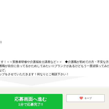
内）
ます！＜＜実務者研修や介護福祉士講座など＞＞ ◆介護職が初めての方・不安な方
護職が自分に合ってるかためしてみたい☆ブランクがあるけどもう一度頑張ってみ
など。
ップをさせていただきます！何なりとご相談下さい！
応募画面へ進む
キープ
1分で応募完了!!