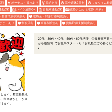
高額
ボーナス・賞与あり
昇給あり
完全週休2日制
フルタイム歓
通勤OK
バイク通勤OK
自転車通勤OK
残業少なめ（月20h未満）
・育休取得実績あり
退職金・財形貯蓄制度あり
など）あり
制服貸与
研修制度あり
資格取得支援制度あり
20代・30代・40代・50代・60代活躍中◎履歴書不要
から最短3日でお仕事スタート可！お気軽にご応募くだ
♪
内します。希望勤務地
い。担当者がしっかり
頂けます。