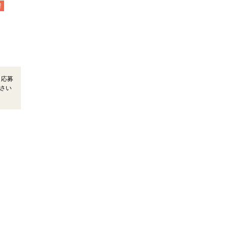
迎
＊応募
さい