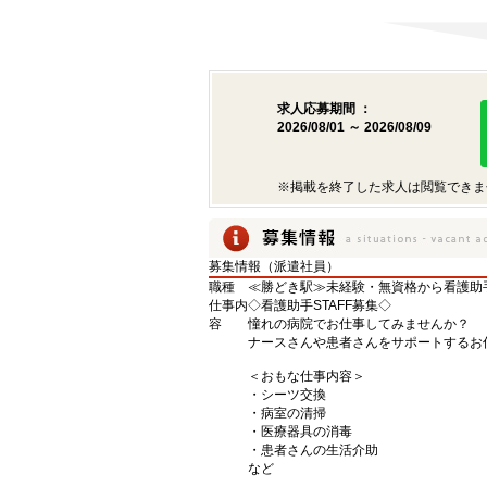
求人応募期間 ：
2026/08/01 ～ 2026/08/09
※掲載を終了した求人は閲覧できま
募集情報（派遣社員）
職種
≪勝どき駅≫未経験・無資格から看護助
仕事内
◇看護助手STAFF募集◇
容
憧れの病院でお仕事してみませんか？
ナースさんや患者さんをサポートするお
＜おもな仕事内容＞
・シーツ交換
・病室の清掃
・医療器具の消毒
・患者さんの生活介助
など