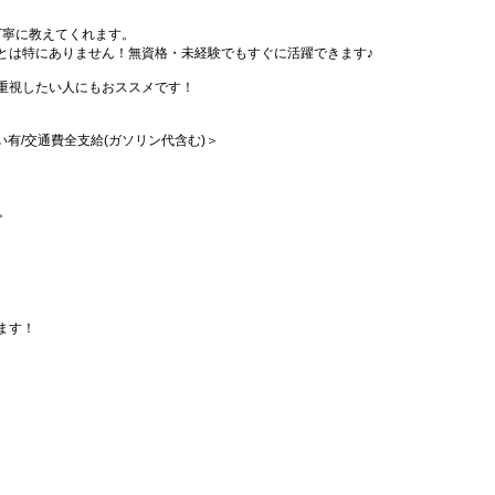
丁寧に教えてくれます。
とは特にありません！無資格・未経験でもすぐに活躍できます♪
重視したい人にもおススメです！
払い有/交通費全支給(ガソリン代含む)＞
≫
ます！