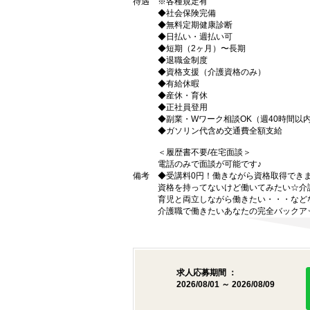
待遇
※各種規定有
◆社会保険完備
◆無料定期健康診断
◆日払い・週払い可
◆短期（2ヶ月）〜長期
◆退職金制度
◆資格支援（介護資格のみ）
◆有給休暇
◆産休・育休
◆正社員登用
◆副業・Wワーク相談OK（週40時間以
◆ガソリン代含め交通費全額支給
＜履歴書不要/在宅面談＞
電話のみで面談が可能です♪
備考
◆受講料0円！働きながら資格取得でき
資格を持ってないけど働いてみたい☆介
育児と両立しながら働きたい・・・など
介護職で働きたいあなたの完全バックア
求人応募期間 ：
2026/08/01 ～ 2026/08/09