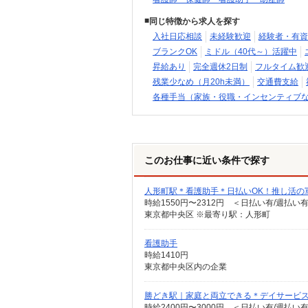
同じ特徴から求人を探す
入社日応相談
未経験歓迎
経験者・有資
ブランクOK
ミドル（40代～）活躍中
昇給あり
完全週休2日制
フルタイム歓
残業少なめ（月20h未満）
交通費支給
各種手当（家族・役職・インセンティブ
このお仕事に近い条件で探す
人形町駅＊看護助手＊日払いOK！推し活の
時給1550円〜2312円 ＜日払い有/週払い
東京都中央区 ※最寄り駅：人形町
看護助手
時給1410円
東京都中央区内の企業
勝どき駅｜家庭と両立できる＊デイサービ
時給2400円〜3000円 ＜日払い有/週払い