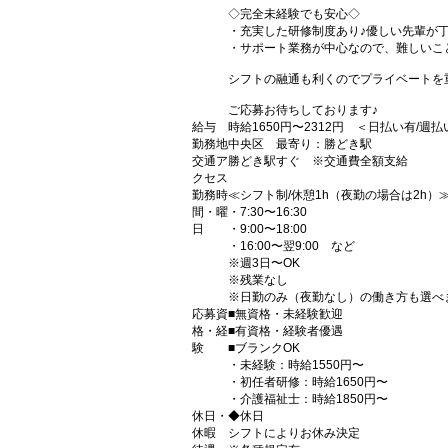
◇完全未経験でも安心◇
・充実した研修制度あり♪優しい先輩が
・サポート業務が中心なので、難しいこ
シフトの融通も利くのでプライベートを
ご応募お待ちしております♪
給与
時給1650円〜2312円 ＜日払い有/週
勤務地
中央区 最寄り：勝どき駅
交通ア
勝どき駅すぐ ※交通費全額支給
クセス
勤務時
≪シフト制/休憩1h（夜勤の場合は2h）
間・曜
・7:30〜16:30
日
・9:00〜18:00
・16:00〜翌9:00 など
※週3日〜OK
※残業なし
※日勤のみ（夜勤なし）の働き方も選べ
応募資
■無資格・未経験歓迎
格・経
■有資格・経験者優遇
験
■ブランクOK
・未経験：時給1550円〜
・初任者研修：時給1650円〜
・介護福祉士：時給1850円〜
休日・
◆休日
休暇
シフトによりお休み決定