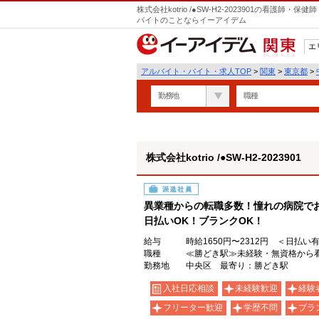
株式会社kotrio /●SW-H2-2023901の看護
バイトのことならイーアイデム
エ
関東
アルバイト・バイト・求人TOP
>
関東
>
東京都
>
勤務地
職種
株式会社kotrio /●SW-H2-2023901
派遣社員
異業種からの転職多数！憧れの病院で
日払いOK！ブランクOK！
給与
時給1650円〜2312円 ＜日払い
職種
≪勝どき駅≫未経験・無資格から看
勤務地
中央区 最寄り：勝どき駅
入社日応相談
未経験歓迎
経験
フリーター歓迎
学歴不問
ブラ