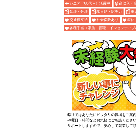
シニア（60代～）活躍中
高収入・
禁煙・分煙
駅直結・駅チカ
車
交通費支給
社会保険あり
産休
各種手当（家族・役職・インセンティブ
弊社ではあなたにピッタリの職場をご案
や曜日・時間などお気軽にご相談くださ
サポートしますので、安心して就業して