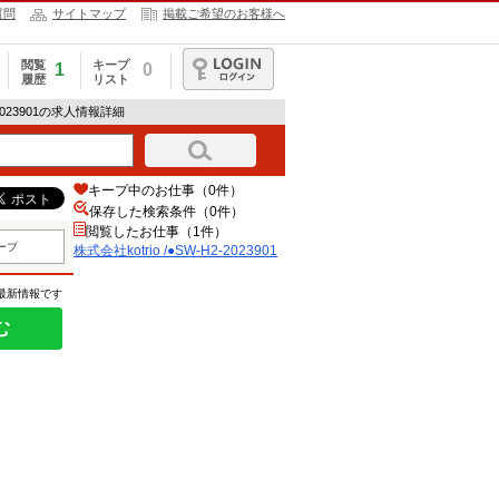
質問
サイトマップ
掲載ご希望のお客様へ
閲覧
キープ
1
0
履歴
リスト
ログイン
2-2023901の求人情報詳細
キープ中のお仕事（0件）
保存した検索条件（
0
件）
閲覧したお仕事（1件）
ープ
株式会社kotrio /●SW-H2-2023901
の最新情報です
む