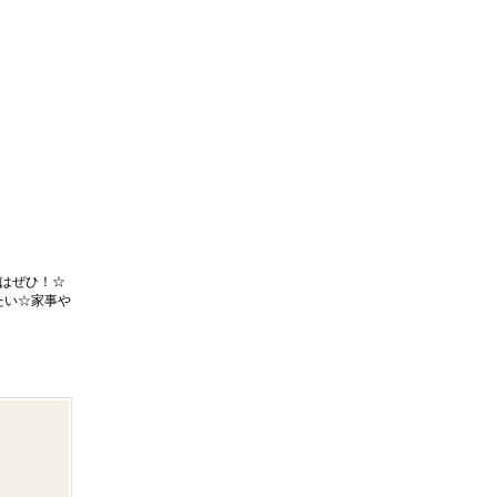
はぜひ！☆
たい☆家事や