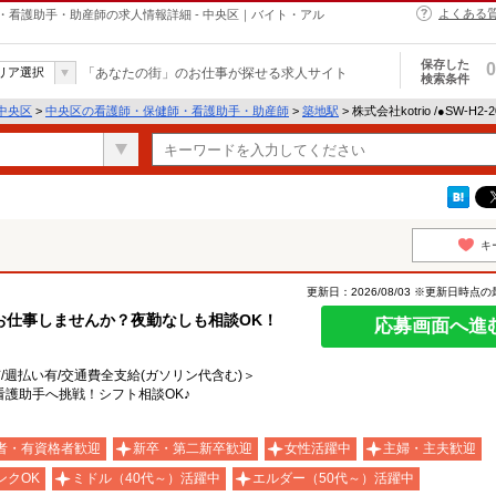
よくある
師・保健師・看護助手・助産師の求人情報詳細 - 中央区｜バイト・アル
保存した
0
リア選択
「あなたの街」のお仕事が探せる求人サイト
検索条件
中央区
>
中央区の看護師・保健師・看護助手・助産師
>
築地駅
> 株式会社kotrio /●SW-H
キ
更新日：2026/08/03 ※更新日時点
お仕事しませんか？夜勤なしも相談OK！
応募画面へ進
有/週払い有/交通費全支給(ガソリン代含む)＞
護助手へ挑戦！シフト相談OK♪
者・有資格者歓迎
新卒・第二新卒歓迎
女性活躍中
主婦・主夫歓迎
ンクOK
ミドル（40代～）活躍中
エルダー（50代～）活躍中