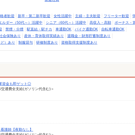
格者歓迎
新卒・第二新卒歓迎
女性活躍中
主婦・主夫歓迎
フリーター歓迎
エルダー（50代～）活躍中
シニア（60代～）活躍中
高収入・高額
ボーナス・
迎
禁煙・分煙
駅直結・駅チカ
車通勤OK
バイク通勤OK
自転車通勤OK
社会保険あり
産休・育休取得実績あり
退職金・財形貯蓄制度あり
など）あり
制服貸与
研修制度あり
資格取得支援制度あり
軍資金も即ゲット◎
有/交通費全支給(ガソリン代含む)＞
ス看護師【夜勤なし】
有/交通費全支給(ガソリン代含む)＞