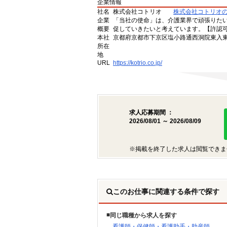
企業情報
社名
株式会社コトリオ
株式会社コトリオ
企業
「当社の使命」は、介護業界で頑張りた
概要
促していきたいと考えています。【許認可番号】
本社
京都府京都市下京区塩小路通西洞院東入東塩
所在
地
URL
https://kotrio.co.jp/
求人応募期間 ：
2026/08/01 ～ 2026/08/09
※掲載を終了した求人は閲覧できま
このお仕事に関連する条件で探す
同じ職種から求人を探す
看護師・保健師・看護助手・助産師