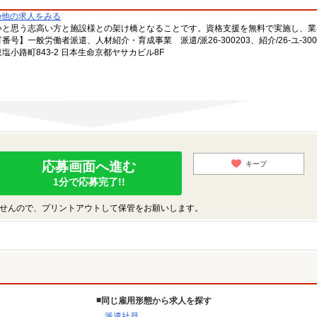
の他の求人をみる
いと思う志高い方と施設様との架け橋となることです。資格支援を無料で実施し、業
一般労働者派遣、人材紹介・育成事業 派遣/派26-300203、紹介/26-ユ-300
小路町843-2 日本生命京都ヤサカビル8F
応募画面へ進む
キープ
1分で応募完了!!
せんので、プリントアウトして保管をお願いします。
同じ雇用形態から求人を探す
派遣社員