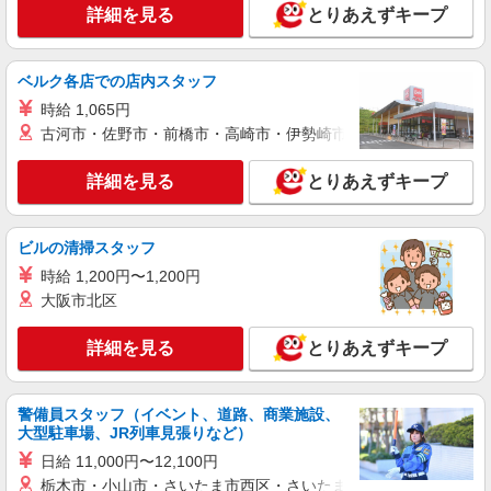
す。就労支援STAFF募集
詳細を見る
とりあえずキープ
【正社員】月給240,000〜400,000円 ・基本
給：200,000円〜220,000円 ・資格手当：10,000〜
30,000円 ・役職手当：10,000〜70,000円 ・処遇改
神奈川県横浜市泉区
ベルク各店での店内スタッフ
善手当：20,000〜60,000円（勤続年数、保有資格
時給 1,065円
により変動） ・固定残業手当：20,000円（10時
詳細を見る
キープ
間） ※固定残業時間を超過する場合には超過勤務
古河市・佐野市・前橋市・高崎市・伊勢崎市・太田市・館林市・
手当として別途支給 ・夜勤手当：10,000円/1回
（上記給与とは別に支給） 下記資格をお持ちの方
派遣社員
詳細を見る
とりあえずキープ
歓迎 ・認知症介護基礎研修 ・初任者研修 ・実務
株式会社kotrio /●YK-H-2100576
者研修 ・介護福祉士 など
＼日払いも選べる／いずみ野駅＊高級シニアマ
ンションSTAFF募集
ビルの清掃スタッフ
時給1600円〜2250円 ＜日払い有/週払い有/交
時給 1,200円〜1,200円
通費全支給(ガソリン代含む)＞
大阪市北区
横浜市泉区 【いずみ野駅】
詳細を見る
とりあえずキープ
詳細を見る
キープ
警備員スタッフ（イベント、道路、商業施設、
派遣社員
大型駐車場、JR列車見張りなど）
株式会社トラストグロース 新宿本社 第2営業部
日給 11,000円〜12,100円
特別養護老人ホームでの介護士
栃木市・小山市・さいたま市西区・さいたま市岩槻区・久喜市・