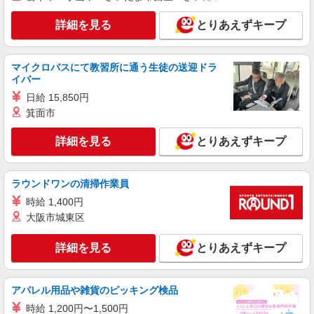
時給：1400円〜 ※資格や経験面などによる
神奈川県横浜市泉区
詳細を見る
とりあえずキープ
詳細を見る
キープ
マイクロバスにて教習所に通う生徒の送迎ドラ
イバー
職業紹介
日給 15,850円
株式会社kotrio /●YK-S-2114737
箕面市
シンプルなサポート業務♪立場駅のシニアマン
ションスタッフ
詳細を見る
とりあえずキープ
【正社員】月給240,000〜400,000円 ・基本
給：200,000円〜220,000円 ・資格手当：10,000〜
30,000円 ・役職手当：10,000〜70,000円 ・処遇改
横浜市泉区内に多数
善手当：20,000〜60,000円（勤続年数、保有資格
ラウンドワンの清掃作業員
により変動） ・固定残業手当：20,000円（10時
時給 1,400円
詳細を見る
キープ
間） ※固定残業時間を超過する場合には超過勤務
大阪市城東区
手当として別途支給 ・夜勤手当：10,000円/1回
（上記給与とは別に支給） 下記資格をお持ちの方
職業紹介
歓迎 ・認知症介護基礎研修 ・初任者研修 ・実務
詳細を見る
とりあえずキープ
株式会社kotrio /●YK-S-2083349
者研修 ・介護福祉士 など
働きながら資格取得を目指せる！デイのパート
スタッフ♪
アパレル用品や雑貨のピッキング検品
時給1550円〜2312円 ＜交通費全支給(ガソリ
時給 1,200円〜1,500円
ン代含む)＞