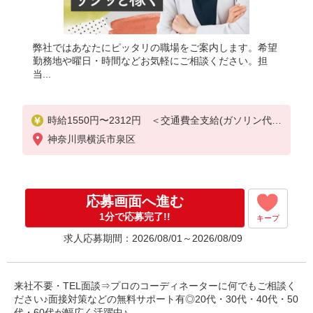
弊社ではあなたにピッタリの職場をご案内します。希望
勤務地や曜日・時間などお気軽にご相談ください。担
当...
時給1550円〜2312円 ＜交通費全支給(ガソリン代含
む)＞
神奈川県横浜市泉区
応募画面へ進む
1分で応募完了!!
キープ
求人応募期間：2026/08/01～2026/08/09
来社不要・TEL面談⇒プロのコーディネーターに何でもご相談く
ださい♪面接対策などの無料サポート有◎20代・30代・40代・50
代・60代が幅広く活躍中♪