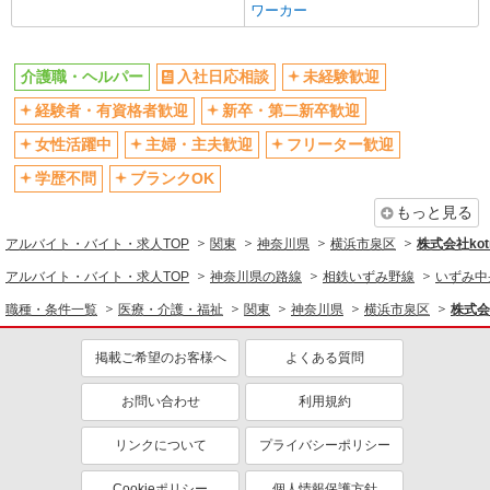
ワーカー
残業少なめ（月20h未満）
交通費支給
社会保険あり
産休・育休取得実績あり
介護職・ヘルパー
入社日応相談
未経験歓迎
退職金・財形貯蓄制度あり
各種手当（家族・役職・インセン
経験者・有資格者歓迎
新卒・第二新卒歓迎
ティブなど）あり
制服貸与
研修制度あり
女性活躍中
主婦・主夫歓迎
フリーター歓迎
資格取得支援制度あり
学歴不問
ブランクOK
同じ職種から求人を探す
もっと見る
アルバイト・バイト・求人TOP
関東
神奈川県
横浜市泉区
株式会社kotr
医療・介護・福祉
アルバイト・バイト・求人TOP
神奈川県の路線
相鉄いずみ野線
いずみ中
介護職・ヘルパー
職種・条件一覧
医療・介護・福祉
関東
神奈川県
横浜市泉区
株式会社
同じ特徴から求人を探す
掲載ご希望のお客様へ
よくある質問
未経験歓迎
ミドル（40代～）活躍中
ボーナス・賞与あり
車通勤OK
お問い合わせ
利用規約
交通費支給
社会保険あり
リンクについて
プライバシーポリシー
産休・育休取得実績あり
Cookieポリシー
個人情報保護方針