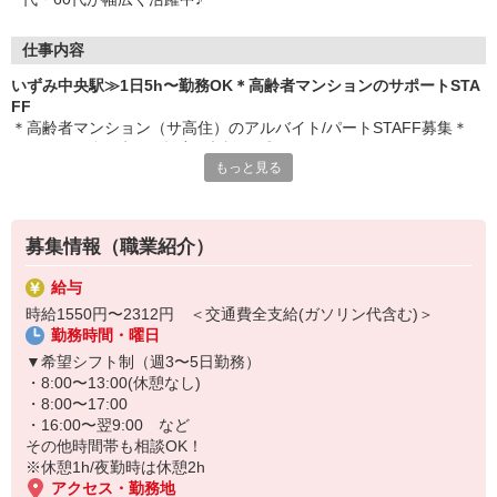
仕事内容
いずみ中央駅≫1日5h〜勤務OK＊高齢者マンションのサポートSTA
FF
＊高齢者マンション（サ高住）のアルバイト/パートSTAFF募集＊
1日5h〜で働く時間や頻度の相談OK◎
もっと見る
具体的な業務内容
・入居者さんのお部屋の見回り
・買い物代行
募集情報（職業紹介）
・施設内の環境整備
・必要に応じた生活介助 など
給与
時給1550円〜2312円 ＜交通費全支給(ガソリン代含む)＞
入居している高齢者のほとんどは健康で元気な方々です！
勤務時間・曜日
がっつり介護ではなく、快適な生活を送っていただくためのサポー
ト業務がメイン♪
▼希望シフト制（週3〜5日勤務）
・8:00〜13:00(休憩なし)
履歴書などの必要書類がそろっていなくても大丈夫です◎
・8:00〜17:00
専属コーディネーターと一緒に作成しましょう★
・16:00〜翌9:00 など
その他時間帯も相談OK！
※休憩1h/夜勤時は休憩2h
アクセス・勤務地