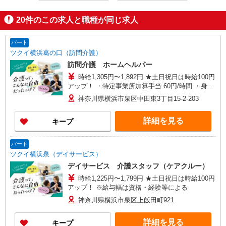
20
件のこの求人と職種が同じ求人
パート
ツクイ横浜葛の口（訪問介護）
訪問介護 ホームヘルパー
時給1,305円〜1,892円 ★土日祝日は時給100円
アップ！ ・特定事業所加算手当:60円/時間 ・身体
介護手当:500円/時間 ・早朝夜間深夜手当:300円/
神奈川県横浜市泉区中田東3丁目15-2-203
時間 （18:00〜翌07:59の時間帯） ・ICT手
当:2,000円/月 ・深夜割増は別途支給 ・ケア→ケ
詳細を見る
キープ
アの移動時間も賃金（時給）を支給 ※給与幅は資
格・経験等による
パート
ツクイ横浜泉（デイサービス）
デイサービス 介護スタッフ（ケアクルー）
時給1,225円〜1,799円 ★土日祝日は時給100円
アップ！ ※給与幅は資格・経験等による
神奈川県横浜市泉区上飯田町921
詳細を見る
キープ