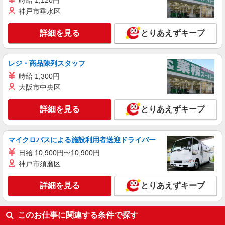
時給 1,120円
詳細を見る
キープ
神戸市垂水区
職業紹介
詳細を見る
とりあえずキープ
株式会社kotrio /●YK-S-2097034
住宅型有料老人ホームSTAFF＊無理なく、長
く続けられる環境＊
レジ・商品陳列スタッフ
【正社員】月給240,000〜400,000円 ・基本
時給 1,300円
給：200,000円〜220,000円 ・資格手当：10,000〜
30,000円 ・役職手当：10,000〜70,000円 ・処遇改
大阪市中央区
神奈川県横浜市泉区
善手当：20,000〜60,000円（勤続年数、保有資格
により変動） ・固定残業手当：20,000円（10時
詳細を見る
とりあえずキープ
詳細を見る
キープ
間） ※固定残業時間を超過する場合には超過勤務
手当として別途支給 ・夜勤手当：10,000円/1回
（上記給与とは別に支給） 下記資格をお持ちの方
マイクロバスによる施設利用者送迎ドライバー
歓迎 ・認知症介護基礎研修 ・初任者研修 ・実務
者研修 ・介護福祉士 など
日給 10,900円〜10,900円
神戸市須磨区
詳細を見る
とりあえずキープ
このお仕事に関連する条件で探す