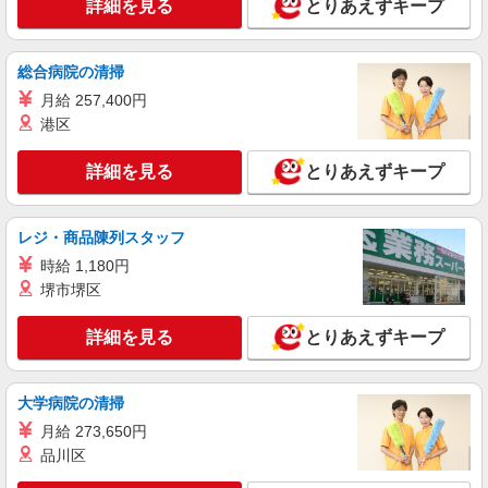
詳細を見る
とりあえずキープ
料老人ホームパート職員
時給1550円〜2312円 ＜交通費全支給(ガソリ
ン代含む)＞
総合病院の清掃
横浜市泉区
月給 257,400円
港区
詳細を見る
キープ
詳細を見る
とりあえずキープ
職業紹介
株式会社kotrio /●YK-S-2097951
介護職の正社員で夜勤一切ナシ！デイサービス
レジ・商品陳列スタッフ
★いずみ中央駅
時給 1,180円
【正社員】月給240,000〜400,000円 ・基本
堺市堺区
給：200,000円〜220,000円 ・資格手当：10,000〜
30,000円 ・役職手当：10,000〜70,000円 ・処遇改
神奈川県横浜市泉区
詳細を見る
とりあえずキープ
善手当：20,000〜60,000円（勤続年数、保有資格
により変動） ・固定残業手当：20,000円（10時
詳細を見る
キープ
間） ※固定残業時間を超過する場合には超過勤務
手当として別途支給 ・夜勤手当：10,000円/1回
大学病院の清掃
（上記給与とは別に支給） 下記資格をお持ちの方
職業紹介
月給 273,650円
歓迎 ・認知症介護基礎研修 ・初任者研修 ・実務
株式会社kotrio /●YK-S-2096790
品川区
者研修 ・介護福祉士 など
正社員で採用します。最短2週間で内定でま