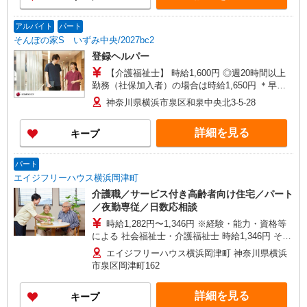
アルバイト
パート
そんぽの家S いずみ中央/2027bc2
登録ヘルパー
【介護福祉士】 時給1,600円 ◎週20時間以上
勤務（社保加入者）の場合は時給1,650円 ＊早朝
夜間（〜8:00、18:00〜）：時給2,000円〜 ＊日曜
神奈川県横浜市泉区和泉中央北3-5-28
祝日：時給1,900円〜 【実務者研修・初任者研修
（ヘルパー1級・2級）】 時給1,520円 ◎週20時間
詳細を見る
キープ
以上勤務（社保加入者）の場合は時給1,570円 ＊
早朝夜間（〜8:00、18:00〜）：時給1,900円〜 ＊
日曜祝日：時給1,820円〜 ◎身体介助、生活援助
パート
が同時給 ◎キャンセル手当：職務時給の60％支給
エイジフリーハウス横浜岡津町
介護職／サービス付き高齢者向け住宅／パート
／夜勤専従／日数応相談
時給1,282円〜1,346円 ※経験・能力・資格等
による 社会福祉士・介護福祉士 時給1,346円 その
他資格 時給1,282円 ※一律処遇改善加算含む 〇時
エイジフリーハウス横浜岡津町 神奈川県横浜
間外勤務手当 〇土日祝勤務手当 〇夜勤手当 〇深
市泉区岡津町162
夜勤務手当 〇年末年始勤務手当 〇早朝7:00〜
8:00/夜間18:00〜20:00は時給25％UP
詳細を見る
キープ