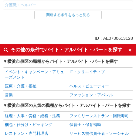
介護職・ヘルパー
関連する条件をもっと見る
同じ雇用形態からいずみ中央駅の求人を探す
職業紹介
同じ特徴からいずみ中央駅の求人を探す
ID：AE0730613128
入社日応相談
未経験歓迎
その他の条件でバイト・アルバイト・パートを探す
経験者・有資格者歓迎
新卒・第二新卒歓迎
横浜市泉区の職種からバイト・アルバイト・パートを探す
女性活躍中
主婦・主夫歓迎
イベント・キャンペーン・アミュ
IT・クリエイティブ
フリーター歓迎
学歴不問
ーズメント
ブランクOK
ミドル（40代～）活躍中
医療・介護・福祉
ヘルス・ビューティー
エルダー（50代～）活躍中
シニア（60代～）活躍中
営業
ファッション・アパレル
高収入・高額
ボーナス・賞与あり
横浜市泉区の人気の職種からバイト・アルバイト・パートを探す
昇給あり
完全週休2日制
経理・人事・労務・総務・法務
ファミリーレストラン・回転寿司
フルタイム歓迎
禁煙・分煙
梱包・仕分け・ピッキング
保育士・保育補助
駅直結・駅チカ
車通勤OK
レストラン・専門料理店
サービス提供責任者・ソーシャル
バイク通勤OK
自転車通勤OK