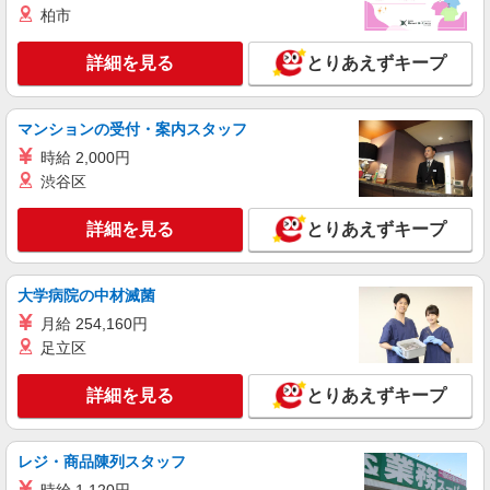
柏市
横浜市泉区
詳細を見る
とりあえずキープ
詳細を見る
キープ
派遣社員
マンションの受付・案内スタッフ
株式会社トラストグロース 新宿本社 第2営業部
時給 2,000円
特別養護老人ホームでの介護士
渋谷区
時給：1550円〜 ※資格や経験などによる
神奈川県横浜市泉区
詳細を見る
とりあえずキープ
詳細を見る
キープ
大学病院の中材滅菌
月給 254,160円
アルバイト
パート
グループホーム ソラストいずみ/1480000065-001
足立区
介護職員（ヘルパー）（役職なし）
詳細を見る
とりあえずキープ
時給1,360円 ＜給与補足＞※深夜割増（22〜5
時）、夜勤手当（8,500円/回）
神奈川県横浜市泉区和泉が丘1-16-3
レジ・商品陳列スタッフ