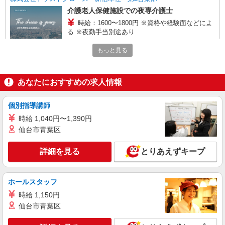
介護老人保健施設での夜専介護士
時給：1600〜1800円 ※資格や経験面などによ
る ※夜勤手当別途あり
神奈川県横浜市泉区
もっと見る
詳細を見る
キープ
あなたにおすすめの求人情報
職業紹介
株式会社kotrio /●YK-S-2096955
個別指導講師
住宅型有料老人ホームSTAFF＊無理なく、長
時給 1,040円〜1,390円
く続けられる環境＊
仙台市青葉区
【正社員】月給240,000〜400,000円 ・基本
給：200,000円〜220,000円 ・資格手当：10,000〜
詳細を見る
とりあえずキープ
30,000円 ・役職手当：10,000〜70,000円 ・処遇改
神奈川県横浜市泉区
善手当：20,000〜60,000円（勤続年数、保有資格
により変動） ・固定残業手当：20,000円（10時
詳細を見る
キープ
間） ※固定残業時間を超過する場合には超過勤務
ホールスタッフ
手当として別途支給 ・夜勤手当：10,000円/1回
時給 1,150円
（上記給与とは別に支給） 下記資格をお持ちの方
職業紹介
仙台市青葉区
歓迎 ・認知症介護基礎研修 ・初任者研修 ・実務
株式会社kotrio /●YK-S-2114708
者研修 ・介護福祉士 など
いずみ中央駅／無理なく働く♪自立度高めな有