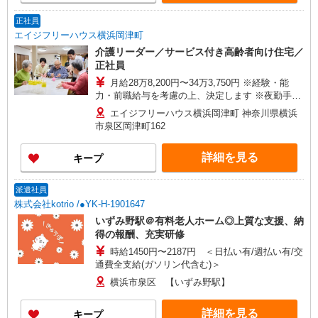
正社員
エイジフリーハウス横浜岡津町
介護リーダー／サービス付き高齢者向け住宅／
正社員
月給28万8,200円〜34万3,750円 ※経験・能
力・前職給与を考慮の上、決定します ※夜勤手当
6,000円/4回を含む ※一律処遇改善加算含む ※夜
エイジフリーハウス横浜岡津町 神奈川県横浜
勤手当6,000円/4回を含む 〇資格手当 〇職種手当
市泉区岡津町162
〇業務手当 〇首都圏手当 〇時間外勤務手当 〇夜
勤手当 〇深夜勤務手当 〇休日勤務手当 〇年末年
詳細を見る
キープ
始勤務手当
派遣社員
株式会社kotrio /●YK-H-1901647
いずみ野駅＠有料老人ホーム◎上質な支援、納
得の報酬、充実研修
時給1450円〜2187円 ＜日払い有/週払い有/交
通費全支給(ガソリン代含む)＞
横浜市泉区 【いずみ野駅】
詳細を見る
キープ