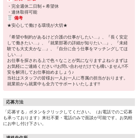
・完全週休二日制＋希望休
・連休取得可能
備考
★安心して働ける環境が大切★
『希望や制約があるけど介護の仕事がしたい…』、『長く安定
して働きたい…』、『就業部署の詳細が知りたい…』、『未経
験でも大丈夫かな…』、『自分に合う仕事をマッチングしてほ
しい…』
お仕事を探される上で色々なことが気になりますよね☆まずは
お気軽にご連絡ください!!お問い合わせだけでも構いません!!不
安を解消してお仕事始めましょう♪
当社はスタッフの皆様お一人お一人に専属の担当がおります。
就業前から就業中も全力でサポートいたします!!
応募方法
「応募する」ボタンをクリックしてください。（お電話でのご応募
も承っております）来社不要・電話のみで面談が可能です。お気軽
にお申し付け下さい。
連絡先住所