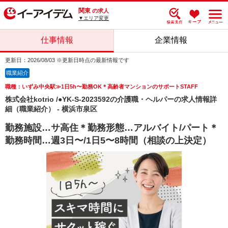
関東
の求人
▼エリア変更
仕事情報
企業情報
更新日：2026/08/03 ※更新日時点の最新情報です
職業紹介
職種：いずみ中央駅≫1日5h〜勤務OK＊高齢者マンションのサポートSTAFF
株式会社kotrio /●YK-S-2023592の介護職・ヘルパーの求人情報詳
細（職業紹介） - 横浜市泉区
勤務施設…サ高住＊勤務形態…アルバイト/パート＊
勤務時間…週3日〜/1日5〜8時間（相談の上決定）