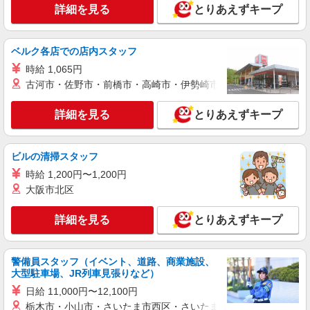
時給1,282円〜1,346円 ※経験・能力・資格等
詳細を見る
とりあえずキープ
による 社会福祉士・介護福祉士 時給1,346円 その
他資格 時給1,282円 ※一律処遇改善加算含む 〇時
パナソニック エイジフリーハウス相模大野 神
間外勤務手当 〇土日祝勤務手当 〇夜勤手当 〇深
奈川県相模原市南区相模大野5丁目29番6号
ベルク各店での店内スタッフ
夜勤務手当 〇年末年始勤務手当 〇早朝7:00〜
8:00/夜間18:00〜20:00は時給25％UP
時給 1,065円
詳細を見る
キープ
古河市・佐野市・前橋市・高崎市・伊勢崎市・太田市・館林市・
パート
詳細を見る
とりあえずキープ
パナソニック エイジフリーハウス相模大野 看護小規模多機能
介護職／サ高住／小規模多機能／パート／日
数・時間は応相談
ビルの清掃スタッフ
時給1,282円〜1,549円 ※経験・能力・資格等
時給 1,200円〜1,200円
による 社会福祉士・介護福祉士（夜勤専従） 時給
大阪市北区
1,549円 社会福祉士・介護福祉士 時給1,346円 そ
パナソニック エイジフリーハウス相模大野 神
の他資格（夜勤専従） 時給1,371円 その他資格 時
奈川県相模原市南区相模大野5丁目29番6号
詳細を見る
給1,282円 ※一律処遇改善加算含む 〇時間外勤務
とりあえずキープ
手当 〇土日祝勤務手当 〇夜勤手当 〇深夜勤務手
詳細を見る
キープ
当 〇年末年始勤務手当 〇早朝7:00〜8:00/夜間
18:00〜20:00は時給25％UP
警備員スタッフ（イベント、道路、商業施設、
大型駐車場、JR列車見張りなど）
正社員
パナソニック エイジフリーハウス相模大野 看護小規模多機能
日給 11,000円〜12,100円
介護職／サ高住／小規模多機能／正社員／夜勤
栃木市・小山市・さいたま市西区・さいたま市岩槻区・久喜市・