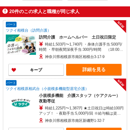
20
件のこの求人と職種が同じ求人
NEW
パート
ツクイ相模台（訪問介護）
訪問介護 ホームヘルパー 土日祝日限定
時給1,503円〜1,740円 ・身体介護手当:500円/
時間 ・早朝夜間深夜手当:300円/時間 （18:00〜
翌07:59の時間帯） ・ICT手当:2,000円/月 ・深夜
神奈川県相模原市南区相模台3-17-9
割増は別途支給 ・ケア→ケアの移動時間も賃金
（時給）を支給 ・土日祝日手当:100円/時間含む
詳細を見る
キープ
※給与幅は資格・経験等による
NEW
パート
ツクイ相模原相武台（小規模多機能型居宅介護）
小規模多機能 介護スタッフ（ケアクルー）
夜勤専従
時給1,225円〜1,387円 ★土日祝日は時給100円
アップ！ ・夜勤手当:5,000円/回 ※給与幅は資
格・経験等による
神奈川県相模原市南区新磯野1-32-7