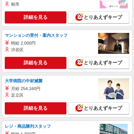
【月給24万円〜】残業少なめ☆住宅型有料の
柏市
サポートスタッフ♪
【正社員】月給240,000〜400,000円 ・基本
詳細を見る
とりあえずキープ
給：200,000円〜220,000円 ・資格手当：10,000〜
30,000円 ・役職手当：10,000〜70,000円 ・処遇改
南区
善手当：20,000〜60,000円（勤続年数、保有資格
により変動） ・固定残業手当：20,000円（10時
マンションの受付・案内スタッフ
詳細を見る
キープ
間） ※固定残業時間を超過する場合には超過勤務
時給 2,000円
手当として別途支給 ・夜勤手当：10,000円/1回
渋谷区
（上記給与とは別に支給） 下記資格をお持ちの方
派遣社員
歓迎 ・認知症介護基礎研修 ・初任者研修 ・実務
株式会社ブレイブ（マイナビグループ）/MDM14
者研修 ・介護福祉士 など
詳細を見る
とりあえずキープ
介護スタッフ ◆デイサービス、サービス付き
高齢者向け住宅、グループホームなど様々な勤
務先から選べます。
未経験：時給1600〜1800円（資格・経験によ
大学病院の中材滅菌
る） 経験者：時給1800〜2000円（資格・経験によ
月給 254,160円
る） ◎月収例 時給2000円×1日8時間×22日（週5
神奈川県相模原市南区 【最寄駅】 ◆JR相模線
足立区
日）＝35万2000円 ◆昇給あり ◆支払い方法 ※日
「原当麻駅」 ★その他、近隣に多数勤務地ありま
払い/週払い/月払い対応も可能です。詳しくは面談
す！
時にご相談ください。 ◆交通費：別途全額支給 ※
詳細を見る
とりあえずキープ
詳細を見る
キープ
当社規定あり
職業紹介
レジ・商品陳列スタッフ
株式会社kotrio /●YK-S-2022058