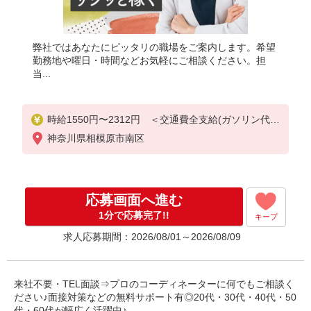
弊社ではあなたにピッタリの職場をご案内します。希望
勤務地や曜日・時間などお気軽にご相談ください。担
当...
時給1550円〜2312円 ＜交通費全支給(ガソリン代含
む)＞
神奈川県相模原市南区
応募画面へ進む
1分で応募完了!!
キープ
求人応募期間：2026/08/01～2026/08/09
来社不要・TEL面談⇒プロのコーディネーターに何でもご相談く
ださい♪面接対策などの無料サポート有◎20代・30代・40代・50
代・60代が幅広く活躍中♪