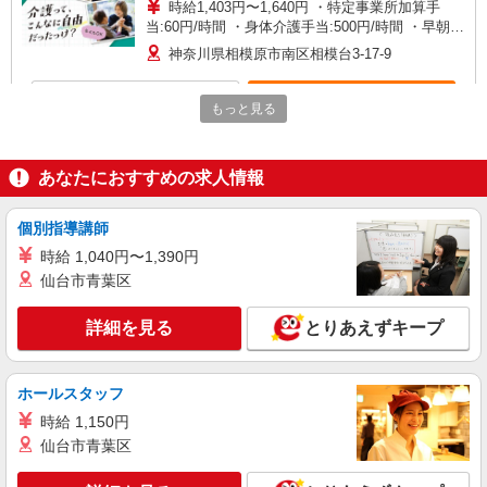
時給1,403円〜1,640円 ・特定事業所加算手
当:60円/時間 ・身体介護手当:500円/時間 ・早朝夜
間深夜手当:300円/時間 （18:00〜翌07:59の時間
神奈川県相模原市南区相模台3-17-9
帯） ・ICT手当:2,000円/月 ・深夜割増は別途支給
・ケア→ケアの移動時間も賃金（時給）を支給 ※
詳細を見る
キープ
給与幅は資格・経験等による
もっと見る
正社員
パナソニック エイジフリーハウス相模大野 看護小規模多機能
あなたにおすすめの求人情報
介護職／サービス付き高齢者向け住宅／正社員
／介護福祉士／夜勤月4〜5回
個別指導講師
月給26万3510円〜26万9670円 ※経験・能力・
時給 1,040円〜1,390円
資格等による 介護福祉士 月給 26万3510円 社会福
仙台市青葉区
祉士 月給 26万9670円 ※一律処遇改善加算含む ※
パナソニック エイジフリーハウス相模大野 神
夜勤手当6000円/4回を含む 〇資格手当 〇職種手当
奈川県相模原市南区相模大野5丁目29番6号
〇業務手当 〇首都圏手当 〇時間外勤務手当 〇夜
詳細を見る
とりあえずキープ
勤手当 〇深夜勤務手当 〇休日勤務手当 〇年末年
詳細を見る
キープ
始勤務手当
ホールスタッフ
パート
時給 1,150円
パナソニック エイジフリーハウス相模大野 看護小規模多機能
仙台市青葉区
サ高住小規模多機能／介護職／遅出のみ
時給1,282円〜1,346円 ※経験・能力・資格等