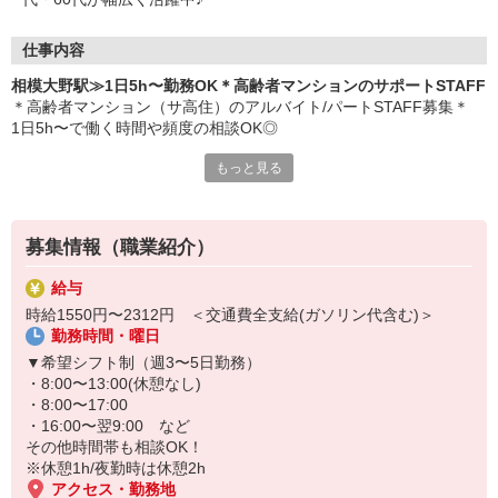
仕事内容
相模大野駅≫1日5h〜勤務OK＊高齢者マンションのサポートSTAFF
＊高齢者マンション（サ高住）のアルバイト/パートSTAFF募集＊
1日5h〜で働く時間や頻度の相談OK◎
もっと見る
具体的な業務内容
・入居者さんのお部屋の見回り
・買い物代行
・施設内の環境整備
募集情報（職業紹介）
・必要に応じた生活介助 など
給与
入居している高齢者のほとんどは健康で元気な方々です！
時給1550円〜2312円 ＜交通費全支給(ガソリン代含む)＞
がっつり介護ではなく、快適な生活を送っていただくためのサポー
勤務時間・曜日
ト業務がメイン♪
▼希望シフト制（週3〜5日勤務）
履歴書などの必要書類がそろっていなくても大丈夫です◎
・8:00〜13:00(休憩なし)
専属コーディネーターと一緒に作成しましょう★
・8:00〜17:00
・16:00〜翌9:00 など
その他時間帯も相談OK！
※休憩1h/夜勤時は休憩2h
アクセス・勤務地