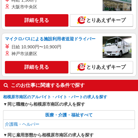
時給 1,300円
≪相模大野駅≫定着率高い人気のデイサービス
大阪市中央区
スタッフ★残業少なめ
【正社員】月給240,000〜400,000円 ・基本
詳細を見る
とりあえずキープ
給：200,000円〜220,000円 ・資格手当：10,000〜
30,000円 ・役職手当：10,000〜70,000円 ・処遇改
南区
善手当：20,000〜60,000円（勤続年数、保有資格
マイクロバスによる施設利用者送迎ドライバー
により変動） ・固定残業手当：20,000円（10時
詳細を見る
キープ
間） ※固定残業時間を超過する場合には超過勤務
日給 10,900円〜10,900円
手当として別途支給 下記資格をお持ちの方歓迎 ・
神戸市須磨区
認知症介護基礎研修 ・初任者研修 ・実務者研修
派遣社員
・介護福祉士 など
株式会社トラストグロース 新宿本社 第2営業部
詳細を見る
とりあえずキープ
特別養護老人ホームでの夜専介護士
1夜勤：24650円〜 ※資格や経験などによる
このお仕事に関連する条件で探す
神奈川県相模原市南区
相模原市南区のアルバイト・バイト・パートの求人を探す
詳細を見る
キープ
同じ職種から相模原市南区の求人を探す
医療・介護・福祉すべて
介護職・ヘルパー
同じ雇用形態から相模原市南区の求人を探す