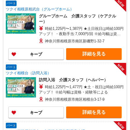
NEW
パート
ツクイ相模原相武台（グループホーム）
グループホーム 介護スタッフ（ケアクル
ー）
時給1,225円〜1,387円 ★土日祝日は時給100円
アップ！ ・夜勤手当:7,000円/回 ※給与幅は資
格・経験等による
神奈川県相模原市南区新磯野1-32-7
詳細を見る
キープ
NEW
パート
ツクイ相模台（訪問入浴）
訪問入浴 介護スタッフ（ヘルパー）
時給1,225円〜1,477円 ★土・祝日は時給100円
アップ！ ※給与幅は資格・経験等による
神奈川県相模原市南区相模台3-17-9
詳細を見る
キープ
NEW
パート