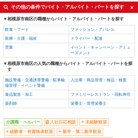
入社日応相談
未経験歓迎
その他の条件でバイト・アルバイト・パートを探す
経験者・有資格者歓迎
新卒・第二新卒歓迎
相模原市南区の職種からバイト・アルバイト・パートを探す
女性活躍中
主婦・主夫歓迎
飲食・フード
ファッション・アパレル
フリーター歓迎
学歴不問
医療・介護・福祉
ドライバー・配達
ブランクOK
ミドル（40代～）活躍中
営業
イベント・キャンペーン・アミュ
エルダー（50代～）活躍中
シニア（60代～）活躍中
ーズメント
高収入・高額
ボーナス・賞与あり
相模原市南区の人気の職種からバイト・アルバイト・パートを探
昇給あり
完全週休2日制
す
フルタイム歓迎
禁煙・分煙
施設警備・交通誘導警備・駐車輪
入出庫・商品管理・検品・検査
駅直結・駅チカ
車通勤OK
場管理・イベント警備
バイク通勤OK
自転車通勤OK
食品製造・加工
ファミリーレストラン・回転寿司
残業少なめ（月20h未満）
交通費支給
薬剤師
栄養士・管理栄養士
社会保険あり
産休・育休取得実績あり
退職金・財形貯蓄制度あり
各種手当（家族・役職・インセン
介護職・ヘルパー
入社日応相談
未経験歓迎
ティブなど）あり
経験者・有資格者歓迎
新卒・第二新卒歓迎
制服貸与
研修制度あり