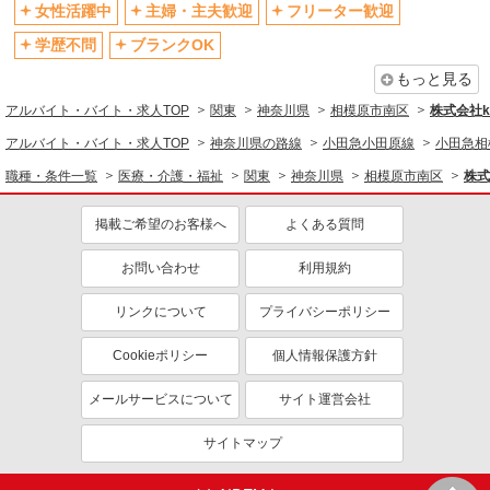
女性活躍中
主婦・主夫歓迎
フリーター歓迎
資格取得支援制度あり
学歴不問
ブランクOK
同じ職種から求人を探す
もっと見る
医療・介護・福祉
アルバイト・バイト・求人TOP
関東
神奈川県
相模原市南区
株式会社ko
介護職・ヘルパー
アルバイト・バイト・求人TOP
神奈川県の路線
小田急小田原線
小田急相
同じ特徴から求人を探す
職種・条件一覧
医療・介護・福祉
関東
神奈川県
相模原市南区
株式
未経験歓迎
ミドル（40代～）活躍中
掲載ご希望のお客様へ
よくある質問
ボーナス・賞与あり
車通勤OK
交通費支給
お問い合わせ
社会保険あり
利用規約
産休・育休取得実績あり
リンクについて
プライバシーポリシー
Cookieポリシー
個人情報保護方針
メールサービスについて
サイト運営会社
サイトマップ