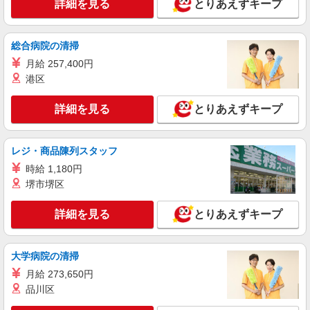
詳細を見る
とりあえずキープ
による 社会福祉士・介護福祉士 時給1,346円 その
他資格 時給1,282円 ※一律処遇改善加算含む 〇時
パナソニック エイジフリーハウス相模大野 神
間外勤務手当 〇土日祝勤務手当 〇夜勤手当 〇深
奈川県相模原市南区相模大野5丁目29番6号
総合病院の清掃
夜勤務手当 〇年末年始勤務手当 〇早朝7:00〜
8:00/夜間18:00〜20:00は時給25％UP
月給 257,400円
詳細を見る
キープ
港区
パート
詳細を見る
とりあえずキープ
パナソニック エイジフリーハウス相模大野 看護小規模多機能
介護職／サ高住／小規模多機能事業所／夜勤専
従／パート
レジ・商品陳列スタッフ
時給1,371円〜1,549円 ※経験・能力・資格等
時給 1,180円
による 社会福祉士・介護福祉士 時給1,549円 その
堺市堺区
他資格 時給1,371円 ※一律処遇改善加算含む 〇時
パナソニック エイジフリーハウス相模大野 神
間外勤務手当 〇土日祝勤務手当 〇夜勤手当 〇深
奈川県相模原市南区相模大野5丁目29番6号
夜勤務手当 〇年末年始勤務手当 〇早朝7:00〜
詳細を見る
とりあえずキープ
8:00/夜間18:00〜20:00は時給25％UP
詳細を見る
キープ
大学病院の清掃
パート
月給 273,650円
パナソニック エイジフリーハウス相模大野 看護小規模多機能
品川区
サ高住小規模多機能／介護職／日勤のみ