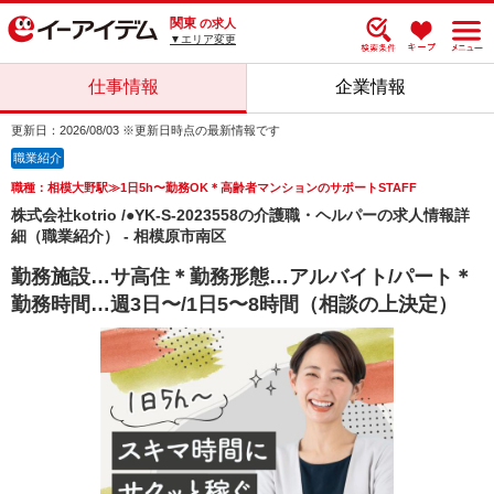
関東
の求人
▼エリア変更
仕事情報
企業情報
更新日：2026/08/03 ※更新日時点の最新情報です
職業紹介
職種：相模大野駅≫1日5h〜勤務OK＊高齢者マンションのサポートSTAFF
株式会社kotrio /●YK-S-2023558の介護職・ヘルパーの求人情報詳
細（職業紹介） - 相模原市南区
勤務施設…サ高住＊勤務形態…アルバイト/パート＊
勤務時間…週3日〜/1日5〜8時間（相談の上決定）