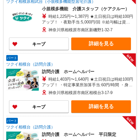
ツクイ相模原相武台（小規模多機能型居宅介護）
小規模多機能 介護スタッフ（ケアクルー）
時給1,225円〜1,387円 ★土日祝日は時給100円
アップ！ ・夜勤手当:5,000円/回 ※給与幅は資
格・経験等による
神奈川県相模原市南区新磯野1-32-7
詳細を見る
キープ
NEW
パート
ツクイ相模台（訪問介護）
訪問介護 ホームヘルパー
時給1,403円〜1,640円 ★土日祝日は時給100円
アップ！ ・特定事業所加算手当:60円/時間 ・身体
介護手当:500円/時間 ・早朝夜間深夜手当:300円/
神奈川県相模原市南区相模台3-17-9
時間 （18:00〜翌07:59の時間帯） ・ICT手
当:2,000円/月 ・深夜割増は別途支給 ・ケア→ケ
詳細を見る
キープ
アの移動時間も賃金（時給）を支給 ※給与幅は資
格・経験等による
NEW
パート
ツクイ相模台（訪問介護）
訪問介護 ホームヘルパー 平日限定