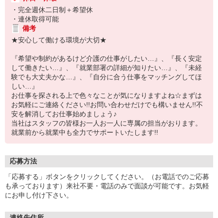
・完全週休二日制＋希望休
・連休取得可能
備考
★安心して働ける環境が大切★
『希望や制約があるけど介護の仕事がしたい…』、『長く安定
して働きたい…』、『就業部署の詳細が知りたい…』、『未経
験でも大丈夫かな…』、『自分に合う仕事をマッチングしてほ
しい…』
お仕事を探される上で色々なことが気になりますよね☆まずは
お気軽にご連絡ください!!お問い合わせだけでも構いません!!不
安を解消してお仕事始めましょう♪
当社はスタッフの皆様お一人お一人に専属の担当がおります。
就業前から就業中も全力でサポートいたします!!
応募方法
「応募する」ボタンをクリックしてください。（お電話でのご応募
も承っております）来社不要・電話のみで面談が可能です。お気軽
にお申し付け下さい。
連絡先住所