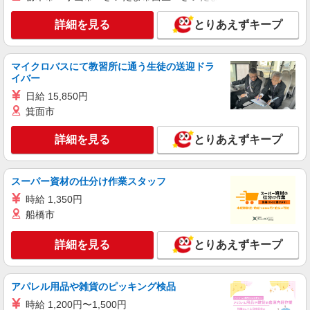
は月4〜5回
詳細を見る
月給24万7,450円〜26万9,670円 ※経験・能
とりあえずキープ
力・資格等による 初任者研修 月給 24万7,450円
実務者研修 月給 25万1,160円 介護福祉士 月給 26
パナソニック エイジフリーハウス相模大野 神
万3,510円 社会福祉士 月給 26万9,670円 ※一律処
マイクロバスにて教習所に通う生徒の送迎ドラ
奈川県相模原市南区相模大野5丁目29番6号
遇改善加算含む ※夜勤手当6,000円/4回を含む 〇
イバー
資格手当 〇職種手当 〇業務手当 〇首都圏手当 〇
日給 15,850円
詳細を見る
キープ
時間外勤務手当 〇夜勤手当 〇深夜勤務手当 〇休
箕面市
日勤務手当 〇年末年始勤務手当
職業紹介
詳細を見る
とりあえずキープ
株式会社kotrio /●YK-S-2022272
＜相模大野駅＞デイサービスのパート募集≪週
3勤務≫≪夕方退社≫
スーパー資材の仕分け作業スタッフ
時給1550円〜2312円 ＜交通費全支給(ガソリ
時給 1,350円
ン代含む)＞
船橋市
南区
詳細を見る
とりあえずキープ
詳細を見る
キープ
職業紹介
アパレル用品や雑貨のピッキング検品
株式会社kotrio /●YK-S-2083160
時給 1,200円〜1,500円