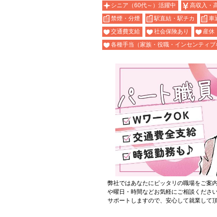
シニア（60代～）活躍中
高収入・
禁煙・分煙
駅直結・駅チカ
車
交通費支給
社会保険あり
産休
各種手当（家族・役職・インセンティブ
弊社ではあなたにピッタリの職場をご案
や曜日・時間などお気軽にご相談くださ
サポートしますので、安心して就業して