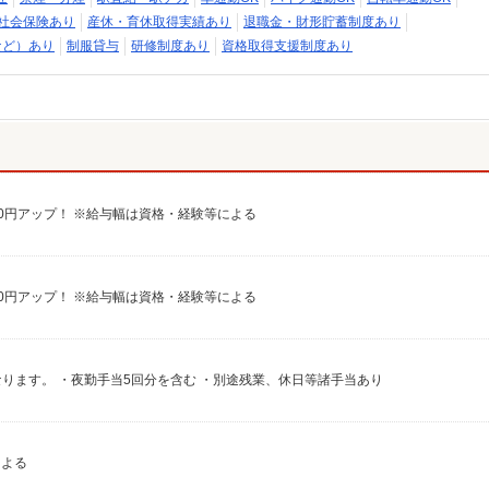
社会保険あり
産休・育休取得実績あり
退職金・財形貯蓄制度あり
など）あり
制服貸与
研修制度あり
資格取得支援制度あり
給100円アップ！ ※給与幅は資格・経験等による
給100円アップ！ ※給与幅は資格・経験等による
異なります。 ・夜勤手当5回分を含む ・別途残業、休日等諸手当あり
による