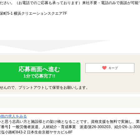
ださい。（お電話でのご応募も承っております）来社不要・電話のみで面談が可能
町5-1 横浜クリエーションスクエア7F
応募画面へ進む
キープ
1分で応募完了!!
せんので、プリントアウトして保管をお願いします。
の他の求人をみる
いと思う志高い方と施設様との架け橋となることです。資格支援を無料で実施し、業
一般労働者派遣、人材紹介・育成事業 派遣/派26-300203、紹介/26-ユ-300
小路町843-2 日本生命京都ヤサカビル8F