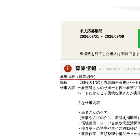
求人応募期間 ：
2026/08/01 ～ 2026/08/09
※掲載を終了した求人は閲覧できま
募集情報（職業紹介）
職種
【相模大野駅】看護助手募集(パート
仕事内容
〜看護師さんのサポート役⇒看護助
パートだからこそ柔軟な働き方が実
主な仕事内容
・患者さんのケア
（食事や入浴の介助、着替え補助等
・環境整備（シーツ交換や病室清掃
・検査室への誘導や車イス移動補助
・事務作業（書類整理や備品チェッ