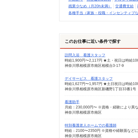
残業少なめ（月20h未満）
交通費支給
各種手当（家族・役職・インセンティブ
このお仕事に近い条件で探す
訪問入浴 看護スタッフ
時給1,900円〜2,117円 ★土・祝日は時
神奈川県相模原市南区相模台3-17-9
デイサービス 看護スタッフ
時給1,627円〜1,957円 ★土日祝日は時
神奈川県相模原市南区新磯野1丁目33番1号
看護助手
月給：230,000円〜 ※資格・経験により
神奈川県相模原市南区
特別養護老人ホームでの看護師
時給：2100〜2350円 ※資格や経験面など
神奈川県相模原市南区