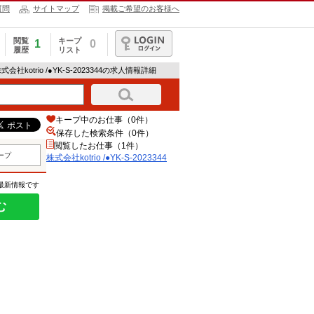
質問
サイトマップ
掲載ご希望のお客様へ
閲覧
キープ
1
0
履歴
リスト
ログイン
株式会社kotrio /●YK-S-2023344の求人情報詳細
キープ中のお仕事（0件）
保存した検索条件（
0
件）
閲覧したお仕事（1件）
ープ
株式会社kotrio /●YK-S-2023344
の最新情報です
む