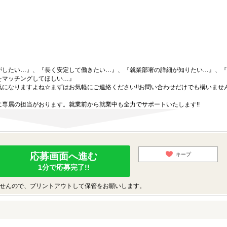
がしたい…』、『長く安定して働きたい…』、『就業部署の詳細が知りたい…』、『
をマッチングしてほしい…』
になりますよね☆まずはお気軽にご連絡ください!!お問い合わせだけでも構いません
専属の担当がおります。就業前から就業中も全力でサポートいたします!!
応募画面へ進む
キープ
1分で応募完了!!
せんので、プリントアウトして保管をお願いします。