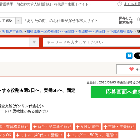
よくある
・保健師・看護助手・助産師の求人情報詳細 - 相模原市南区｜バイト・
保存した
0
リア選択
「あなたの街」のお仕事が探せる求人サイト
検索条件
>
相模原市南区
>
相模原市南区の看護師・保健師・看護助手・助産師
>
小田急相模原駅
> 
キ
更新日：2026/08/03 ※更新日時点
する役割★週3日〜、実働5h〜、固定
応募画面へ進
通費全支給(ガソリン代含む)＞
ート)＊柔軟性がある働き方♪
者・有資格者歓迎
新卒・第二新卒歓迎
女性活躍中
主婦・主夫歓迎
ンクOK
ミドル（40代～）活躍中
エルダー（50代～）活躍中