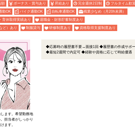
高額
ボーナス・賞与あり
昇給あり
完全週休2日制
フルタイム歓
通勤OK
バイク通勤OK
自転車通勤OK
残業少なめ（月20h未満）
・育休取得実績あり
退職金・財形貯蓄制度あり
など）あり
制服貸与
研修制度あり
資格取得支援制度あり
◆応募時の履歴書不要→面接1回 ◆履歴書の作成サポ
◆最短2週間で内定可 ◆経験や資格に応じて時給優遇
内します。希望勤務地
い。担当者がしっかり
頂けます。