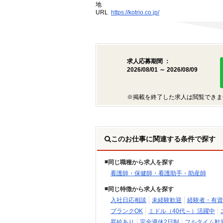
地
URL
https://kotrio.co.jp/
求人応募期間 ：
2026/08/01 ～ 2026/08/09
※掲載を終了した求人は閲覧できま
このお仕事に関連する条件で探す
同じ職種から求人を探す
看護師・保健師・看護助手・助産師
同じ特徴から求人を探す
入社日応相談
未経験歓迎
経験者・有資
ブランクOK
ミドル（40代～）活躍中
昇給あり
完全週休2日制
フルタイム歓