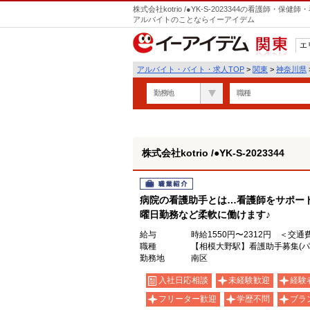
株式会社kotrio /●YK-S-2023344の看護師
アルバイトのことならイーアイデム
エ
関東
アルバイト・バイト・求人TOP
>
関東
>
神奈川県
勤務地
職種
株式会社kotrio /●YK-S-2023344
職業紹介
病院の看護助手とは…看護師をサポート
曜日勤務など柔軟に働けます♪
給与
時給1550円〜2312円 ＜交
職種
【相模大野駅】看護助手募集(パ
勤務地
南区
入社日応相談
未経験歓迎
経験
フリーター歓迎
学歴不問
ブラ