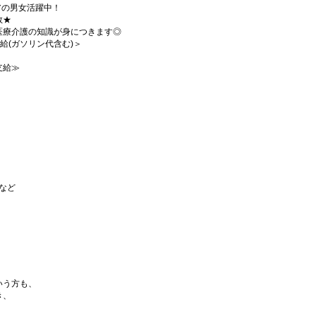
ニアの男女活躍中！
数★
医療介護の知識が身につきます◎
支給(ガソリン代含む)＞
支給≫
など
いう方も、
き、