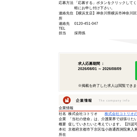
応募方法
「応募する」ボタンをクリックしてく
軽にお申し付け下さい。
連絡先住
【横浜支店】神奈川県横浜市神奈川区栄
所
連絡先
0120-451-047
TEL
担当
採用係
求人応募期間 ：
2026/08/01 ～ 2026/08/09
※掲載を終了した求人は閲覧できま
企業情報
社名
株式会社コトリオ
株式会社コトリオ
企業
「当社の使命」は、介護業界で頑張りた
概要
促していきたいと考えています。【許認可番号】
本社
京都府京都市下京区塩小路通西洞院東入東塩
所在