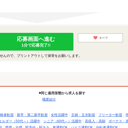
応募画面へ進む
キープ
1分で応募完了!!
せんので、プリントアウトして保管をお願いします。
同じ雇用形態から求人を探す
職業紹介
格者歓迎
新卒・第二新卒歓迎
女性活躍中
主婦・主夫歓迎
フリーター歓迎
エルダー（50代～）活躍中
シニア（60代～）活躍中
高収入・高額
ボーナス・
迎
禁煙・分煙
駅直結・駅チカ
車通勤OK
バイク通勤OK
自転車通勤OK