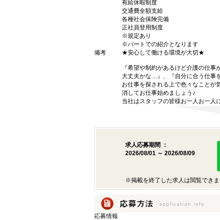
有給休暇制度
交通費全額支給
各種社会保険完備
正社員登用制度
※規定あり
※パートでの紹介となります
備考
★安心して働ける環境が大切★
『希望や制約があるけど介護の仕事
大丈夫かな…』、『自分に合う仕事
お仕事を探される上で色々なことが気
消してお仕事始めましょう♪
当社はスタッフの皆様お一人お一人に
求人応募期間 ：
2026/08/01 ～ 2026/08/09
※掲載を終了した求人は閲覧できま
応募情報