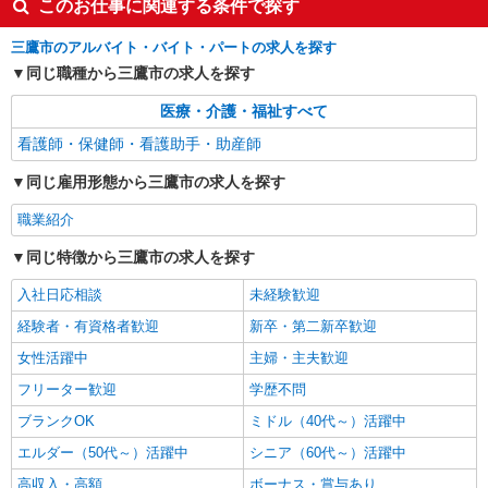
東京都三鷹市｜交通費全額支給
このお仕事に関連する条件で探す
三鷹市のアルバイト・バイト・パートの求人を探す
詳細を見る
キープ
同じ職種から三鷹市の求人を探す
派遣社員
医療・介護・福祉すべて
株式会社kotrio /●SW-H2-2024053
看護師・保健師・看護助手・助産師
高収入を目指したい方必見！未経験でも日収
1.2万〜可！看護助手
同じ雇用形態から三鷹市の求人を探す
時給1650円〜2312円 ＜日払い有/週払い有/交
通費全支給(ガソリン代含む)＞
職業紹介
三鷹市 最寄り：三鷹駅
同じ特徴から三鷹市の求人を探す
詳細を見る
キープ
入社日応相談
未経験歓迎
経験者・有資格者歓迎
新卒・第二新卒歓迎
女性活躍中
主婦・主夫歓迎
フリーター歓迎
学歴不問
ブランクOK
ミドル（40代～）活躍中
エルダー（50代～）活躍中
シニア（60代～）活躍中
高収入・高額
ボーナス・賞与あり