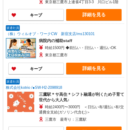
東京都三鷹市上連雀4丁目3-3 川口ビル1階
円〜2,000円/日 ◎年俸は経験により異なります。
詳細を見る
キープ
派遣社員
（株）ウィルオブ・ワークCW 新宿支店/ms130101
病院内の補助staff
時給1500円 ◆前払い・日払い・週払いOK
東京都三鷹市
詳細を見る
キープ
派遣社員
株式会社kotrio /●SW-H2-2098918
三鷹駅＊サ高住＊シフト融通が利くため子育て
世代から大人気♪
時給2400円〜3000円 ＜日払い有/週払い有/交
通費全支給(ガソリン代含む)＞
三鷹市 最寄り：三鷹駅