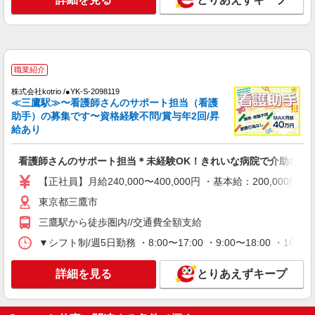
東京都三鷹市内の高齢者関連施設
詳細を見る
キープ
職業紹介
職業紹介
株式会社kotrio /●YK-S-2096707
株式会社kotrio /●YK-S-2098119
定員で即終了！時給2400円〜★三鷹駅＊高級
≪三鷹駅≫〜看護師さんのサポート担当（看護
老人ホームの看護師
助手）の募集です〜資格経験不問/賞与年2回/昇
給あり
時給2400円〜＜交通費全額支給(ガソリン代含
む)＞
看護師さんのサポート担当＊未経験OK！きれいな病院で介助など
東京都三鷹市
【正社員】月給240,000〜400,000円 ・基本給：200,0
詳細を見る
キープ
東京都三鷹市
三鷹駅から徒歩圏内//交通費全額支給
職業紹介
株式会社kotrio /●YK-S-2022437
▼シフト制/週5日勤務 ・8:00〜17:00 ・9:00〜18:00 ・
吉祥寺駅＊未経験スタート7割！病院のパート
看護助手/週3〜OK
詳細を見る
とりあえずキープ
時給1550円〜2312円 ＜交通費全支給(ガソリ
ン代含む)＞