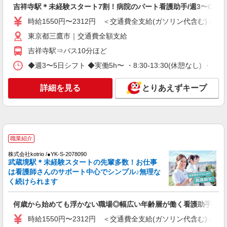
吉祥寺駅＊未経験スタート7割！病院のパート看護助手/週3〜OK
保育園での看護師
時給1550円〜2312円 ＜交通費全支給(ガソリン代含む)＞
時給：2200円〜2300円 ※経験などにより異な
る
東京都三鷹市｜交通費全額支給
東京都三鷹市
吉祥寺駅⇒バス10分ほど
◆週3〜5日シフト ◆実働5h〜 ・8:30-13:30(休憩なし) ・9:00-18
詳細を見る
キープ
詳細を見る
とりあえずキープ
派遣社員
株式会社kotrio /●SW-H2-2023922
≪武蔵境駅≫未経験・無資格から看護助手へ挑
戦！シフト相談OK♪
時給1650円〜2312円 ＜日払い有/週払い有/交
職業紹介
通費全支給(ガソリン代含む)＞
株式会社kotrio /●YK-S-2078090
武蔵境駅近く
武蔵境駅＊未経験スタートの先輩多数！お仕事
は看護師さんのサポート中心でシンプル♪無理な
詳細を見る
キープ
く続けられます
派遣社員
何歳から始めても浮かない職場◎幅広い年齢層が働く看護助手＊
株式会社kotrio /●SW-H2-1816840
時給1550円〜2312円 ＜交通費全支給(ガソリン代含む)＞
≪吉祥寺駅≫16時帰宅もOK♪病院で補助だけ