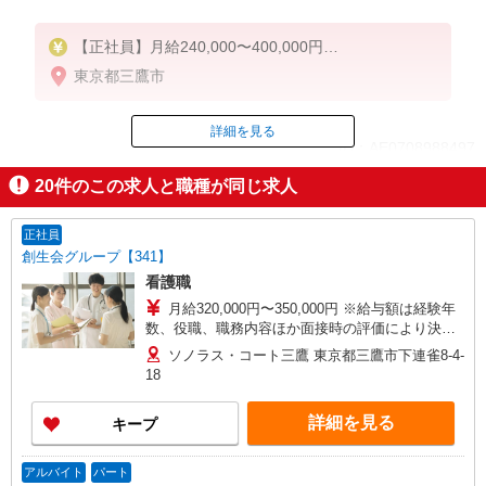
【正社員】月給240,000〜400,000円
・基本給：200,000円〜220,000円
東京都三鷹市
・資格手当：10,000〜30,000円
・役職手当：10,000〜70,000円
・処遇改善手当：20,000〜60,000円（勤続年数、保
詳細を見る
ID：AE0708988497
有資格により変動）
・固定残業手当：20,000円（10時間）
20
件のこの求人と職種が同じ求人
※固定残業時間を超過する場合には超過勤務手当と
掲載期間終了
して別途支給
・夜勤手当：10,000円/1回（上記給与とは別に支給
正社員
）
創生会グループ【341】
看護職
下記資格をお持ちの方歓迎
月給320,000円〜350,000円 ※給与額は経験年
・認知症介護基礎研修
数、役職、職務内容ほか面接時の評価により決定
・初任者研修
します。 以下、別途支給 ◆夜勤手当 11,000円/1
・実務者研修
ソノラス・コート三鷹 東京都三鷹市下連雀8-4-
夜勤（試用期間中も同条件） ※夜勤回数は平均
18
・介護福祉士 など
4〜5回です。
詳細を見る
キープ
アルバイト
パート