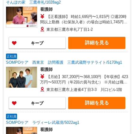
そんぽの家 三鷹牟礼/1028ag2
看護師
【正看護師】 時給1,695円〜1,815円 ◎週20時
間以上勤務（社保加入者）の場合は時給1,745円〜
1,865円 【准看護師】 時給1,395円〜1,515円 ◎週
東京都三鷹市牟礼7丁目1-2
20時間以上勤務（社保加入者）の場合は時給1,445
円〜1,565円 ※各種手当込 ※時給は経験により異
詳細を見る
キープ
なる
正社員
SOMPOケア 西東京 訪問看護 三鷹武蔵野サテライト/5170hg1
看護師
【月給】307,200円〜368,100円 【年収例】423
万円〜503万円（年2回の賞与含む） ※月給は職務
手当、働きがい向上手当等、毎月平均的に支払わ
東京都三鷹市上連雀4丁目3-3 川口ビル1階
れる手当を含みます。 ◎月給は経験により異なり
ます。 ◎残業時は別途時間外手当支給（超過1
詳細を見る
キープ
分〜） ◎賞与 基本給2.08ヶ月分/年支給
正社員
SOMPOケア ラヴィーレ武蔵境/5022ag1
看護師