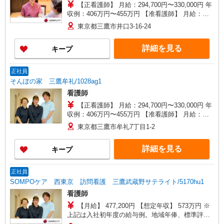
【正看護師】 月給：294,700円〜330,000円 年
収例：406万円〜455万円 【准看護師】 月給：
269,000円〜304,300円 年収例：370万円〜419万円
東京都三鷹市井口3-16-24
【賞与】あり（年2回） ※月給は職務手当、働き
がい向上手当、日祝手当（月平均2回分）等、 毎
詳細を見る
キープ
月平均的に支払われる手当を含みます。 ◎月給は
経験により異なります。 ◎残業時は別途時間外手
当支給（超過1分〜） ◎賞与 基本給2.08ヶ月分/
正社員
年支給
そんぽの家 三鷹牟礼/1028ag1
看護師
【正看護師】 月給：294,700円〜330,000円 年
収例：406万円〜455万円 【准看護師】 月給：
269,000円〜304,300円 年収例：370万円〜419万円
東京都三鷹市牟礼7丁目1-2
【賞与】あり（年2回） ※月給は職務手当、働き
がい向上手当、日祝手当（月平均2回分）等、 毎
詳細を見る
キープ
月平均的に支払われる手当を含みます。 ◎月給は
経験により異なります。 ◎残業時は別途時間外手
当支給（超過1分〜） ◎賞与 基本給2.08ヶ月分/
正社員
年支給
SOMPOケア 西東京 訪問看護 三鷹武蔵野サテライト/5170hu1
看護師
【月給】 477,200円 【想定年収】 573万円 ※
上記は入社初年度の給与例。地域年俸、標準評価
給を含む。 ◎オンコール手当別途支給：1,000