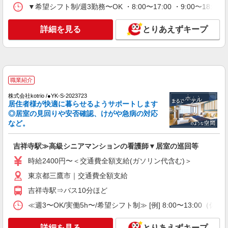
時給：2300円〜 ※資格や経験などによる
▼希望シフト制/週3勤務〜OK ・8:00〜17:00 ・9:00〜18:00
東京都三鷹市
詳細を見る
とりあえずキープ
詳細を見る
キープ
派遣社員
株式会社kotrio /●SW-H2-1983888
職業紹介
20代〜50代活躍中！デイサービスの看護師＊
残業なし◎日勤のみ
株式会社kotrio /●YK-S-2023723
居住者様が快適に暮らせるようサポートします
時給2400円〜3000円＜交通費全額支給(ガソリ
◎居室の見回りや安否確認、けがや急病の対応
ン代含む)/日払い可/週払い可＞
など。
武蔵境駅近く
吉祥寺駅≫高級シニアマンションの看護師▼居室の巡回等
詳細を見る
キープ
時給2400円〜＜交通費全額支給(ガソリン代含む)＞
東京都三鷹市｜交通費全額支給
派遣社員
株式会社スタッフサービス・メディカル 新宿介護オフィス（お仕事
吉祥寺駅⇒バス10分ほど
No.W10196136）
≪週3〜OK/実働5h〜/希望シフト制≫ [例] 8:00〜13
看護助手
時給1350円
詳細を見る
とりあえずキープ