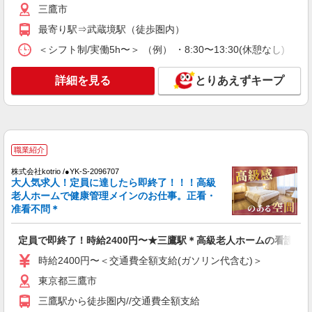
のまったり作業
三鷹市
時給1650円〜2312円 ＜日払い有/週払い有/交
最寄り駅⇒武蔵境駅（徒歩圏内）
通費全支給(ガソリン代含む)＞
＜シフト制/実働5h〜＞ （例） ・8:30〜13:30(休憩なし) ・9:00
東京都三鷹市
詳細を見る
とりあえずキープ
詳細を見る
キープ
派遣社員
株式会社kotrio /●SW-H2-1983989
＜三鷹駅＞週3〜＆日払いOK◎高収入な看護
職業紹介
スタッフ募集！
株式会社kotrio /●YK-S-2096707
時給2400円〜3000円＜交通費全額支給(ガソリ
大人気求人！定員に達したら即終了！！！高級
ン代含む)/日払い可/週払い可＞
老人ホームで健康管理メインのお仕事。正看・
三鷹市 最寄り：三鷹駅
准看不問＊
詳細を見る
キープ
定員で即終了！時給2400円〜★三鷹駅＊高級老人ホームの看護師
時給2400円〜＜交通費全額支給(ガソリン代含む)＞
派遣社員
東京都三鷹市
株式会社トラストグロース 新宿本社 第2営業部
三鷹駅から徒歩圏内//交通費全額支給
介護付き有料老人ホームでの看護師