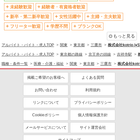
残業少なめ（月20h未満）
交通費支給
未経験歓迎
経験者・有資格者歓迎
社会保険あり
産休・育休取得実績あり
新卒・第二新卒歓迎
女性活躍中
主婦・主夫歓迎
退職金・財形貯蓄制度あり
各種手当（家族・役職・インセン
ティブなど）あり
フリーター歓迎
学歴不問
ブランクOK
制服貸与
研修制度あり
もっと見る
資格取得支援制度あり
アルバイト・バイト・求人TOP
関東
東京都
三鷹市
株式会社kotrio /
同じ職種から求人を探す
アルバイト・バイト・求人TOP
東京都の路線
京王井の頭線
吉祥寺駅
職種・条件一覧
医療・介護・福祉
関東
東京都
三鷹市
株式会社kotr
医療・介護・福祉
看護師・保健師・看護助手・助産師
掲載ご希望のお客様へ
よくある質問
同じ特徴から求人を探す
お問い合わせ
利用規約
未経験歓迎
ミドル（40代～）活躍中
リンクについて
プライバシーポリシー
ボーナス・賞与あり
車通勤OK
交通費支給
社会保険あり
Cookieポリシー
個人情報保護方針
産休・育休取得実績あり
メールサービスについて
サイト運営会社