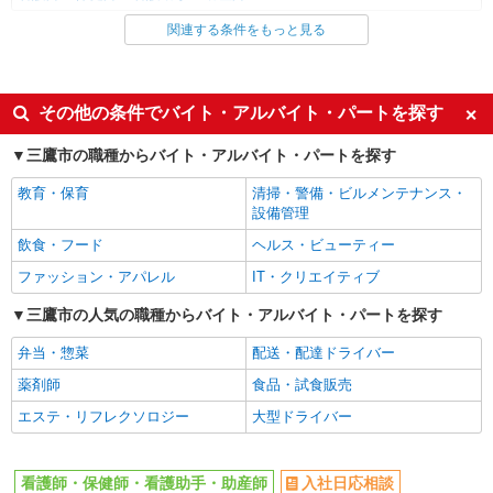
関連する条件をもっと見る
同じ雇用形態から吉祥寺駅の求人を探す
職業紹介
同じ特徴から吉祥寺駅の求人を探す
その他の条件でバイト・アルバイト・パートを探す
入社日応相談
未経験歓迎
三鷹市の職種からバイト・アルバイト・パートを探す
経験者・有資格者歓迎
新卒・第二新卒歓迎
教育・保育
清掃・警備・ビルメンテナンス・
女性活躍中
主婦・主夫歓迎
設備管理
フリーター歓迎
学歴不問
飲食・フード
ヘルス・ビューティー
ブランクOK
ミドル（40代～）活躍中
ファッション・アパレル
IT・クリエイティブ
エルダー（50代～）活躍中
シニア（60代～）活躍中
三鷹市の人気の職種からバイト・アルバイト・パートを探す
高収入・高額
ボーナス・賞与あり
弁当・惣菜
配送・配達ドライバー
昇給あり
完全週休2日制
薬剤師
食品・試食販売
フルタイム歓迎
禁煙・分煙
エステ・リフレクソロジー
大型ドライバー
駅直結・駅チカ
車通勤OK
バイク通勤OK
自転車通勤OK
看護師・保健師・看護助手・助産師
入社日応相談