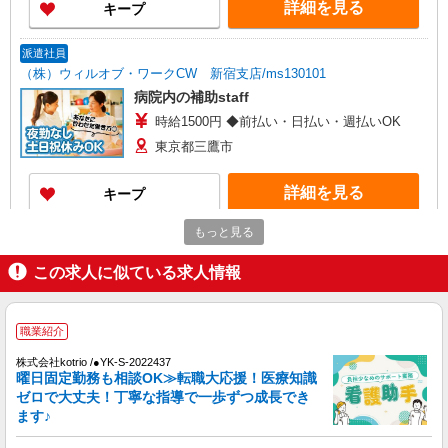
詳細を見る
キープ
派遣社員
（株）ウィルオブ・ワークCW 新宿支店/ms130101
病院内の補助staff
時給1500円 ◆前払い・日払い・週払いOK
東京都三鷹市
詳細を見る
キープ
もっと見る
派遣社員
株式会社トラストグロース 新宿本社 第2営業部
この求人に似ている求人情報
有料老人ホームでの看護師
時給：准看護師2000円/看護師2100円
東京都三鷹市
職業紹介
株式会社kotrio /●YK-S-2022437
詳細を見る
曜日固定勤務も相談OK≫転職大応援！医療知識
キープ
ゼロで大丈夫！丁寧な指導で一歩ずつ成長でき
ます♪
派遣社員
株式会社トラストグロース 新宿本社 第2営業部