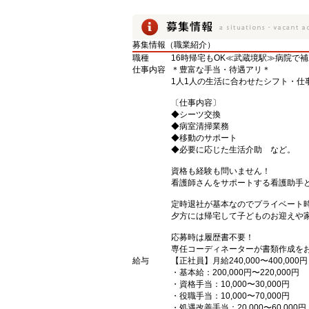
募集情報（職業紹介）
職種
16時帰宅もOK≪武蔵境駅≫病院で
仕事内容
＊豊富な手当・待遇アリ＊
1人1人の生活に合わせたシフト・仕
〔仕事内容〕
◆シーツ交換
◆病室清掃業務
◆移動のサポート
◆必要に応じた生活介助 など。
資格も経験も問いません！
看護師さんをサポートする看護助手
定時退社が基本なのでプライベート
夕方には帰宅して子どものお迎えや
応募時は履歴書不要！
専任コーディネーターが書類作成を
給与
【正社員】月給240,000〜400,000円
・基本給：200,000円〜220,000円
・資格手当：10,000〜30,000円
・役職手当：10,000〜70,000円
・処遇改善手当：20,000〜60,0