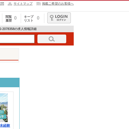
質問
サイトマップ
掲載ご希望のお客様へ
閲覧
キープ
0
0
履歴
リスト
ログイン
W-S-2078358の求人情報詳細
未経験