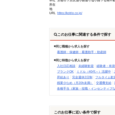
本社
京都市下京区油小路通り塩小路下る南不動
所在
地
URL
https://kotrio.co.jp/
このお仕事に関連する条件で探す
同じ職種から求人を探す
看護師・保健師・看護助手・助産師
同じ特徴から求人を探す
入社日応相談
未経験歓迎
経験者・有資
ブランクOK
ミドル（40代～）活躍中
昇給あり
完全週休2日制
フルタイム歓
残業少なめ（月20h未満）
交通費支給
各種手当（家族・役職・インセンティブ
このお仕事に近い条件で探す