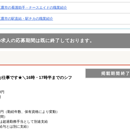
三鷹市の看護助手・ナースエイドの職業紹介
三鷹市の駅直結・駅チカの職業紹介
の求人の応募期間は既に終了しております。
仕事です★＼16時・17時半までのシフ
0円
円
,000円（勤続年数、保有資格により変動）
時間）
は超過勤務手当として別途支給
上記給与とは別に支給）