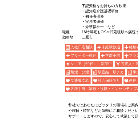
下記資格をお持ちの方歓迎
・認知症介護基礎研修
・初任者研修
・実務者研修
・介護福祉士 など
職種
16時帰宅もOK≪武蔵境駅≫病院
勤務地
三鷹市
入社日応相談
未経験歓迎
経験
フリーター歓迎
学歴不問
ブラ
シニア（60代～）活躍中
高収入・
禁煙・分煙
駅直結・駅チカ
車
交通費支給
社会保険あり
産休
各種手当（家族・役職・インセンティブ
弊社ではあなたにピッタリの職場をご案
や曜日・時間などお気軽にご相談くださ
サポートしますので、安心して就業して