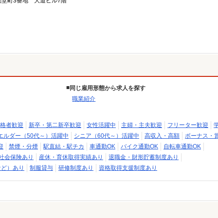
堂町3番地 大道ビル7階
同じ雇用形態から求人を探す
職業紹介
格者歓迎
新卒・第二新卒歓迎
女性活躍中
主婦・主夫歓迎
フリーター歓迎
エルダー（50代～）活躍中
シニア（60代～）活躍中
高収入・高額
ボーナス・
迎
禁煙・分煙
駅直結・駅チカ
車通勤OK
バイク通勤OK
自転車通勤OK
社会保険あり
産休・育休取得実績あり
退職金・財形貯蓄制度あり
など）あり
制服貸与
研修制度あり
資格取得支援制度あり