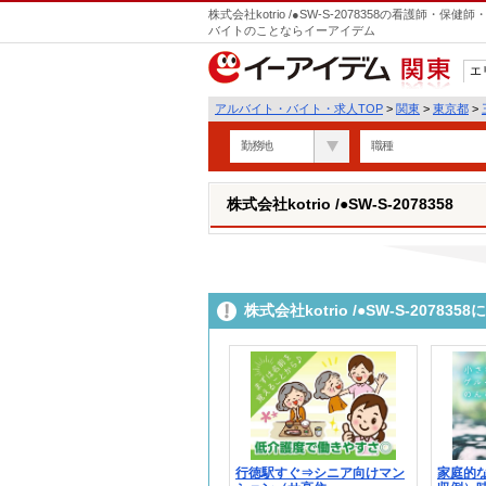
株式会社kotrio /●SW-S-2078358の看護師
バイトのことならイーアイデム
エ
関東
アルバイト・バイト・求人TOP
>
関東
>
東京都
>
勤務地
職種
株式会社kotrio /●SW-S-2078358
株式会社kotrio /●SW-S-207
行徳駅すぐ⇒シニア向けマン
家庭的