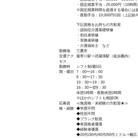
・固定残業手当：20,000円（10時間
※固定残業時間を超過する場合には
・夜勤手当：10,000円/1回（上記
下記資格をお持ちの方歓迎
・認知症介護基礎研修
・初任者研修
・実務者研修
・介護福祉士 など
勤務地
三鷹市
交通アク
最寄り駅⇒武蔵境駅（徒歩圏内）
セス
勤務時
シフト制/週5日
間・曜日
7：00〜16：00
8：30〜17：30
10：30〜19：30
16：30〜翌9：30
休憩1時間・夜勤休憩2時間
※ほかのシフトも相談OK
応募資
≪無資格・未経験の方歓迎★≫
格・経験
◆学歴不問
◆性別不問
◆ブランク歓迎
◆有資格者優遇
◆経験者優遇
◆20代/30代/40代/50代ミドル⇒幅