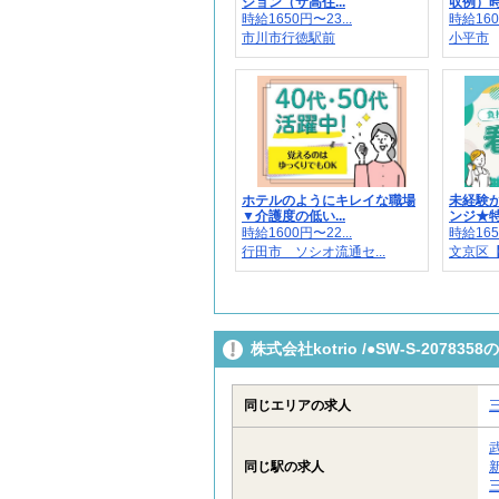
ション（サ高住...
収例）時給
時給1650円〜23...
時給160
市川市行徳駅前
小平市
ホテルのようにキレイな職場
未経験
▼介護度の低い...
ンジ★特
時給1600円〜22...
時給165
行田市 ソシオ流通セ...
文京区【
株式会社kotrio /●SW-S-207
同じエリアの求人
同じ駅の求人