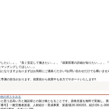
がしたい…』、『長く安定して働きたい…』、『就業部署の詳細が知りたい…』、『
をマッチングしてほしい…』
になりますよね☆まずはお気軽にご連絡ください!!お問い合わせだけでも構いません
専属の担当がおります。就業前から就業中も全力でサポートいたします!!
の他の求人をみる
いと思う志高い方と施設様との架け橋となることです。資格支援を無料で実施し、業
一般労働者派遣、人材紹介・育成事業 派遣/派26-300203、紹介/26-ユ-300