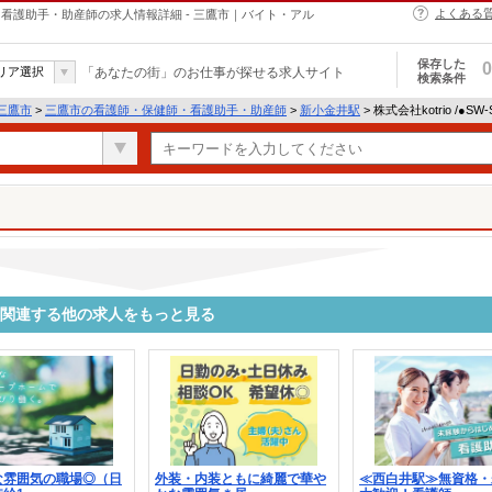
よくある
・保健師・看護助手・助産師の求人情報詳細 - 三鷹市｜バイト・アル
保存した
0
リア選択
「あなたの街」のお仕事が探せる求人サイト
検索条件
三鷹市
>
三鷹市の看護師・保健師・看護助手・助産師
>
新小金井駅
> 株式会社kotrio /●S
8358に関連する他の求人をもっと見る
な雰囲気の職場◎（日
外装・内装ともに綺麗で華や
≪西白井駅≫無資格・