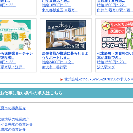
1,...
かな雰囲気＊居...
大歓迎！看護師...
0円〜22...
時給1650円〜23...
時給1600円〜22...
東京都杉並区 ※最寄...
白井市|最寄り駅：西...
から医療業界へチャレ
居住者様が快適に暮らせるよ
≪未経験・無資格OK
別な知...
うサポートしま...
車が運転でき...
0円〜23...
時給2400円〜＜交...
時給1550円〜23...
最寄駅：江戸...
藤沢市 善行駅
汐入駅スグ
株式会社kotrio /●SW-S-2078358の求
8358のお仕事に近い条件の求人はこちら
三鷹市の職業紹介
武蔵境駅の職業紹介
新小金井駅の職業紹介
三鷹駅の職業紹介