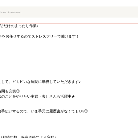
補助だけのまったり作業♪
事をお任せするのでストレスフリーで働けます！
として、ピカピカな病院に勤務していただきます♪
時間も充実◎
家のことをやりたい主婦（夫）さんも活躍中★
お手伝いするので、いま手元に履歴書がなくてもOK◎
00円（勤続年数、保有資格により変動）