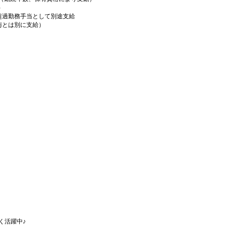
）
超過勤務手当として別途支給
給与とは別に支給）
広く活躍中♪