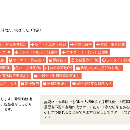
で補助だけのまったり作業♪
者・有資格者歓迎
新卒・第二新卒歓迎
女性活躍中
主婦・主夫歓迎
ンクOK
ミドル（40代～）活躍中
エルダー（50代～）活躍中
高額
ボーナス・賞与あり
昇給あり
完全週休2日制
フルタイム歓
通勤OK
バイク通勤OK
自転車通勤OK
残業少なめ（月20h未満）
・育休取得実績あり
退職金・財形貯蓄制度あり
など）あり
制服貸与
研修制度あり
資格取得支援制度あり
内します。希望勤務地
無資格・未経験でもOK⇒人柄重視で採用強化中！応募
い。担当者がしっかり
履歴書不要⇒書類作成サポートあり♪丁寧な研修もある
頂けます。
少しずつ慣れることができます◎安心してスタートで
す＊