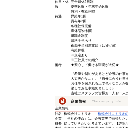
休日・休
完全週休2日制
暇
夏季休暇・年末年始休暇
特別・有給休暇
待遇
昇給年1回
賞与年2回
各種社保完備
産休/育休制度
退職金制度
資格手当あり
夜勤手当別途支給（1万円/回）
有給休暇
※規定あり
※正社員での紹介
備考
★安心して働ける環境が大切★
『希望や制約があるけど介護の仕事
大丈夫かな…』、『自分に合う仕事
お仕事を探される上で色々なことが気
消してお仕事始めましょう♪
当社はスタッフの皆様お一人お一人に
企業情報
社名
株式会社コトリオ
株式会社コトリオ
企業
「当社の使命」は、介護業界で頑張りた
概要
促していきたいと考えています。【許認可番号】