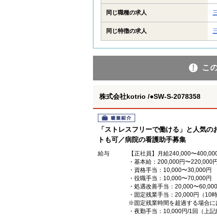
同じ職種の求人
同じ特徴の求人
こ
株式会社kotrio /●SW-S-2078358
職業紹介
「ストレスフリーで働ける」と人気のお
トも可／病院の看護助手募集
給与
【正社員】月給240,000〜400,00
・基本給：200,000円〜220,000
・資格手当：10,000〜30,000円
・役職手当：10,000〜70,000円
・処遇改善手当：20,000〜60
・固定残業手当：20,000円（10
※固定残業時間を超過する場合に
・夜勤手当：10,000円/1回（