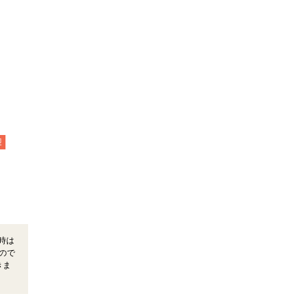
迎
時は
ので
きま