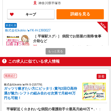
30,000円 ・役職手当：10,000〜70,000円 ・処遇改
神奈川県平塚市
善手当：20,000〜60,000円（勤続年数、保有資格
により変動） ・固定残業手当：20,000円（10時
詳細を見る
キープ
間） ※固定残業時間を超過する場合には超過勤務
手当として別途支給 ・夜勤手当：10,000円/1回
（上記給与とは別に支給） 下記資格をお持ちの方
NEW
派遣社員
歓迎 ・認知症介護基礎研修 ・初任者研修 ・実務
株式会社kotrio /●YK-H-1393027
者研修 ・介護福祉士 など
［ 平塚駅スグ♪ ］ 病院でお部屋の清掃/食事
介助など
時給1600円〜2250円 ◆日払い/週払いOK/交
通費全支給（ガソリン代含む）◆
もっと見る
平塚市内：平塚駅すぐ
この求人に似ている求人情報
詳細を見る
キープ
職業紹介
新着
NEW
職業紹介
株式会社kotrio /●YK-S-2157791
株式会社kotrio /●YK-S-2156785
ガッツリ稼ぎたい方にピッタリ♪賞与2回◎高待
平塚駅｜70％が未経験からスタート！綺麗な
遇が魅力♪シフトの組み合わせ次第で月給40万
病院で看護助手
円も可能！
【正社員】月給240,000〜400,000円 ・基本
給：200,000円〜220,000円 ・資格手当：10,000〜
平塚駅近く☆きれいな病院の看護助手☆最高月給40万＊.・：゜
30,000円 ・役職手当：10,000〜70,000円 ・処遇改