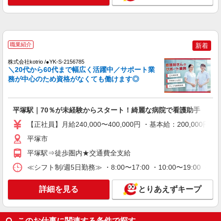
詳細を見る
キープ
NEW
職業紹介
株式会社kotrio /●YK-S-2114517
職業紹介
新着
平塚駅☆子育て世代活躍！綺麗な病院で補助
株式会社kotrio /●YK-S-2156785
業務☆未経験OK♪
＼20代から60代まで幅広く活躍中／サポート業
時給1550円〜2312円 ＜交通費全支給(ガソリ
務が中心のため資格がなくても働けます◎
ン代含む)＞
平塚市
平塚駅｜70％が未経験からスタート！綺麗な病院で看護助手
詳細を見る
キープ
【正社員】月給240,000〜400,000円 ・基本給：200,0
平塚市
NEW
派遣社員
平塚駅⇒徒歩圏内★交通費全支給
株式会社kotrio /●YK-H-1814089
平塚駅すぐ★病院でお掃除/食事の配膳など
≪シフト制/週5日勤務≫ ・8:00〜17:00 ・10:00〜19:00 ・1
♪★激募★
時給1600円〜2250円 ＜日払い有/週払い有/交
詳細を見る
とりあえずキープ
通費全支給(ガソリン代含む)＞
平塚市内：平塚駅すぐ
このお仕事に関連する条件で探す