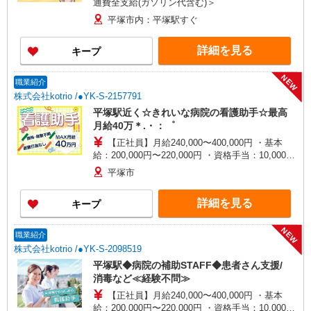
通費全支給(ガソリン代含む)＞
平塚市内：平塚駅すぐ
詳細を見る
キープ
NEW
職業紹介
株式会社kotrio /●YK-S-2157791
平塚駅近く☆きれいな病院の看護助手☆最高
月給40万＊.・：゜
【正社員】月給240,000〜400,000円 ・基本
給：200,000円〜220,000円 ・資格手当：10,000〜
30,000円 ・役職手当：10,000〜70,000円 ・処遇改
平塚市
善手当：20,000〜60,000円（勤続年数、保有資格
により変動） ・固定残業手当：20,000円（10時
詳細を見る
キープ
間） ※固定残業時間を超過する場合には超過勤務
手当として別途支給 ・夜勤手当：10,000円/1回
（上記給与とは別に支給） 下記資格をお持ちの方
NEW
職業紹介
歓迎 ・認知症介護基礎研修 ・初任者研修 ・実務
株式会社kotrio /●YK-S-2098519
者研修 ・介護福祉士 など
平塚駅◆病院の補助STAFF◆患者さん支援/
消毒など≪経験不問≫
【正社員】月給240,000〜400,000円 ・基本
給：200,000円〜220,000円 ・資格手当：10,000〜