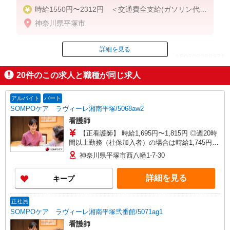
時給1550円〜2312円 ＜交通費全支給(ガソリン代含
む)＞
神奈川県平塚市
詳細を見る
ID：AE0708988371
20
件のこの求人と職種が同じ求人
掲載期間終了
アルバイト
パート
SOMPOケア ラヴィーレ湘南平塚/5068aw2
看護師
【正看護師】 時給1,695円〜1,815円 ◎週20時
間以上勤務（社保加入者）の場合は時給1,745円〜
1,865円 ★夜勤：1勤務32,120円〜34,840円 【准看
神奈川県平塚市西八幡1-7-30
護師】 時給1,395円〜1,515円 ◎週20時間以上勤務
（社保加入者）の場合は時給1,445円〜1,565円 ★
詳細を見る
キープ
夜勤：1勤務27,320円〜30,040円
正社員
SOMPOケア ラヴィーレ湘南平塚弐番館/5071ag1
看護師