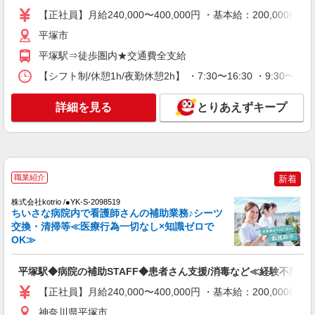
平塚市
善手当：20,000〜60,000円（勤続年数、保有資格
【正社員】月給240,000〜400,000円 ・基本給：200,0
により変動） ・固定残業手当：20,000円（10時
詳細を見る
平塚市
キープ
間） ※固定残業時間を超過する場合には超過勤務
手当として別途支給 ・夜勤手当：10,000円/1回
平塚駅⇒徒歩圏内★交通費全支給
（上記給与とは別に支給） 下記資格をお持ちの方
NEW
職業紹介
歓迎 ・認知症介護基礎研修 ・初任者研修 ・実務
【シフト制/休憩1h/夜勤休憩2h】 ・7:30〜16:30 ・9:30〜1
株式会社kotrio /●YK-S-2156362
者研修 ・介護福祉士 など
看護師さんのサポート担当＊未経験OK！き
詳細を見る
とりあえずキープ
れいな病院で介助など＊
時給1550円〜2312円 ＜交通費全支給(ガソリ
ン代含む)＞
平塚市
職業紹介
新着
詳細を見る
キープ
株式会社kotrio /●YK-S-2098519
ちいさな病院内で看護師さんの補助業務♪シーツ
NEW
派遣社員
交換・清掃等≪医療行為一切なし×知識ゼロで
株式会社kotrio /●YK-H-1526333
OK≫
平塚駅⇒病院内の補助STAFF▼医療器具の洗
浄、車いす誘導など
平塚駅◆病院の補助STAFF◆患者さん支援/消毒など≪経験不問≫
時給1600円〜2250円 ◆日払い/週払いOK/交
【正社員】月給240,000〜400,000円 ・基本給：200,0
通費全支給（ガソリン代含む）◆
神奈川県平塚市
平塚市 ≪最寄り駅：平塚駅・秦野駅≫