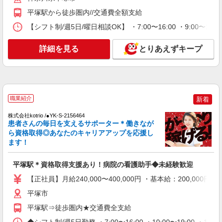
平塚駅から徒歩圏内//交通費全額支給
詳細を見る
キープ
【シフト制/週5日/曜日相談OK】 ・7:00〜16:00 ・9:00〜18:
NEW
職業紹介
詳細を見る
とりあえずキープ
株式会社kotrio /●YK-S-1870088
平塚駅◆病院の補助STAFF◆患者さん支援/
消毒など≪経験不問≫
【正社員】月給240,000〜400,000円 ・基本
給：200,000円〜220,000円 ・資格手当：10,000〜
職業紹介
新着
30,000円 ・役職手当：10,000〜70,000円 ・処遇改
平塚市内
善手当：20,000〜60,000円（勤続年数、保有資格
株式会社kotrio /●YK-S-2156464
により変動） ・固定残業手当：20,000円（10時
患者さんの毎日を支えるサポーター＊働きなが
詳細を見る
キープ
間） ※固定残業時間を超過する場合には超過勤務
ら資格取得◎あなたのキャリアアップを応援し
手当として別途支給 ・夜勤手当：10,000円/1回
ます！
（上記給与とは別に支給） 下記資格をお持ちの方
NEW
職業紹介
歓迎 ・認知症介護基礎研修 ・初任者研修 ・実務
株式会社kotrio /●YK-S-2097272
平塚駅＊資格取得支援あり！病院の看護助手◆未経験歓迎
者研修 ・介護福祉士 など
平塚駅│チーム医療の一員。未経験でも力に
【正社員】月給240,000〜400,000円 ・基本給：200,0
なれる看護助手
平塚市
【正社員】月給240,000〜400,000円 ・基本
給：200,000円〜220,000円 ・資格手当：10,000〜
平塚駅⇒徒歩圏内★交通費全支給
30,000円 ・役職手当：10,000〜70,000円 ・処遇改
神奈川県平塚市
善手当：20,000〜60,000円（勤続年数、保有資格