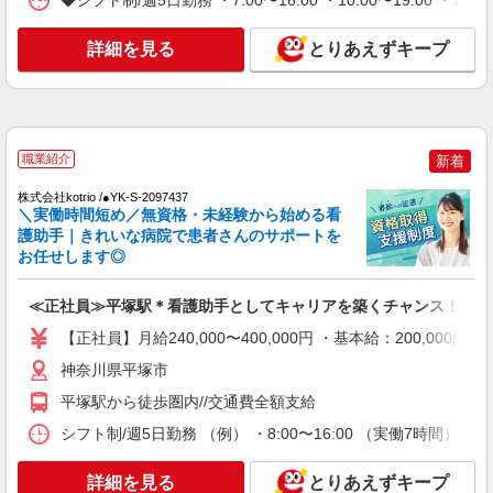
◆シフト制/週5日勤務 ・7:00〜16:00 ・10:00〜19:00 ・1
により変動） ・固定残業手当：20,000円（10時
詳細を見る
キープ
間） ※固定残業時間を超過する場合には超過勤務
詳細を見る
とりあえずキープ
手当として別途支給 ・夜勤手当：10,000円/1回
（上記給与とは別に支給） 下記資格をお持ちの方
NEW
職業紹介
歓迎 ・認知症介護基礎研修 ・初任者研修 ・実務
株式会社kotrio /●YK-S-2157107
者研修 ・介護福祉士 など
＼正社員／資格も経験も手に入る◎病院の看
護助手募集！
職業紹介
新着
【正社員】月給240,000〜400,000円 ・基本
株式会社kotrio /●YK-S-2097437
給：200,000円〜220,000円 ・資格手当：10,000〜
＼実働時間短め／無資格・未経験から始める看
30,000円 ・役職手当：10,000〜70,000円 ・処遇改
平塚市
護助手｜きれいな病院で患者さんのサポートを
善手当：20,000〜60,000円（勤続年数、保有資格
お任せします◎
により変動） ・固定残業手当：20,000円（10時
詳細を見る
キープ
間） ※固定残業時間を超過する場合には超過勤務
手当として別途支給 ・夜勤手当：10,000円/1回
≪正社員≫平塚駅＊看護助手としてキャリアを築くチャンス！
（上記給与とは別に支給） 下記資格をお持ちの方
NEW
職業紹介
【正社員】月給240,000〜400,000円 ・基本給：200,0
歓迎 ・認知症介護基礎研修 ・初任者研修 ・実務
株式会社kotrio /●YK-S-2114455
者研修 ・介護福祉士 など
神奈川県平塚市
平塚駅＊未経験でも高時給1550円〜！週3
日〜OK＊看護助手
平塚駅から徒歩圏内//交通費全額支給
時給1550円〜2312円 ＜交通費全支給(ガソリ
シフト制/週5日勤務 （例） ・8:00〜16:00 （実働7時間） ・
ン代含む)＞
平塚市
詳細を見る
とりあえずキープ