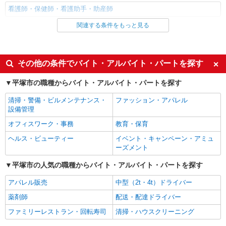
看護師・保健師・看護助手・助産師
関連する条件をもっと見る
同じ雇用形態から伊勢原駅の求人を探す
職業紹介
同じ特徴から伊勢原駅の求人を探す
その他の条件でバイト・アルバイト・パートを探す
入社日応相談
未経験歓迎
平塚市の職種からバイト・アルバイト・パートを探す
経験者・有資格者歓迎
新卒・第二新卒歓迎
清掃・警備・ビルメンテナンス・
ファッション・アパレル
女性活躍中
主婦・主夫歓迎
設備管理
フリーター歓迎
学歴不問
オフィスワーク・事務
教育・保育
ブランクOK
ミドル（40代～）活躍中
ヘルス・ビューティー
イベント・キャンペーン・アミュ
ーズメント
エルダー（50代～）活躍中
シニア（60代～）活躍中
平塚市の人気の職種からバイト・アルバイト・パートを探す
高収入・高額
ボーナス・賞与あり
昇給あり
完全週休2日制
アパレル販売
中型（2t・4t）ドライバー
フルタイム歓迎
禁煙・分煙
薬剤師
配送・配達ドライバー
駅直結・駅チカ
車通勤OK
ファミリーレストラン・回転寿司
清掃・ハウスクリーニング
バイク通勤OK
自転車通勤OK