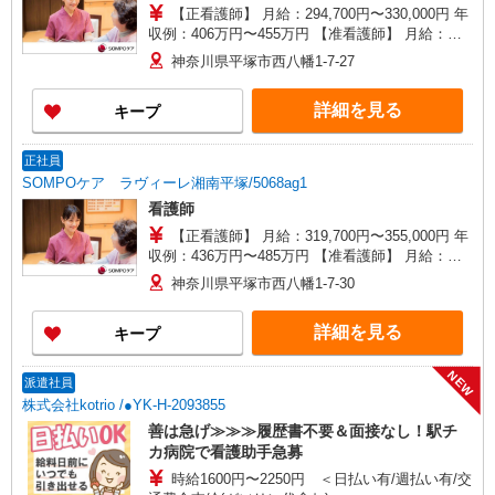
【正看護師】 月給：294,700円〜330,000円 年
収例：406万円〜455万円 【准看護師】 月給：
269,000円〜304,300円 年収例：370万円〜419万円
神奈川県平塚市西八幡1-7-27
【賞与】あり（年2回） ※月給は職務手当、働き
がい向上手当、日祝手当（月平均2回分）等、 毎
詳細を見る
キープ
月平均的に支払われる手当を含みます。 ◎月給は
経験により異なります。 ◎残業時は別途時間外手
当支給（超過1分〜） ◎賞与 基本給2.08ヶ月分/
正社員
年支給
SOMPOケア ラヴィーレ湘南平塚/5068ag1
看護師
【正看護師】 月給：319,700円〜355,000円 年
収例：436万円〜485万円 【准看護師】 月給：
294,000円〜329,300円 年収例：400万円〜449万円
神奈川県平塚市西八幡1-7-30
【賞与】あり（年2回） ※月給は職務手当、働き
がい向上手当、日祝手当（月平均2回分）、夜勤手
詳細を見る
キープ
当（月平均5回分）等、毎月平均的に支払われる手
当を含みます。 ◎月給は経験により異なります。
◎残業時は別途時間外手当支給（超過1分〜） ◎
NEW
派遣社員
賞与 基本給2.08ヶ月分/年支給
株式会社kotrio /●YK-H-2093855
善は急げ≫≫≫履歴書不要＆面接なし！駅チ
カ病院で看護助手急募
時給1600円〜2250円 ＜日払い有/週払い有/交