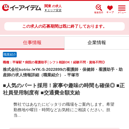
関東
の求人
▼エリア変更
この求人の応募期間は既に終了しております。
仕事情報
企業情報
職業紹介
職種：平塚駅＊病院の看護助手│シフト相談OK！経験不問・資格不問◎
株式会社kotrio /●YK-S-2022899の看護師・保健師・看護助手・助
産師の求人情報詳細（職業紹介） - 平塚市
■人気のパート採用！家事や趣味の時間も確保◎ ■正
社員登用制度有 ■交通費全額支給
弊社ではあなたにピッタリの職場をご案内します。希望
勤務地や曜日・時間などお気軽にご相談ください。担
当...