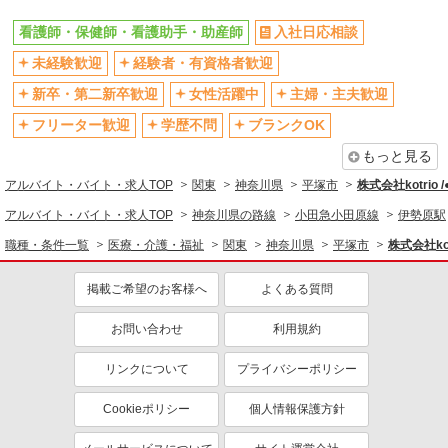
残業少なめ（月20h未満）
交通費支給
看護師・保健師・看護助手・助産師
入社日応相談
社会保険あり
産休・育休取得実績あり
未経験歓迎
経験者・有資格者歓迎
退職金・財形貯蓄制度あり
各種手当（家族・役職・インセン
新卒・第二新卒歓迎
女性活躍中
主婦・主夫歓迎
ティブなど）あり
フリーター歓迎
学歴不問
ブランクOK
制服貸与
研修制度あり
もっと見る
資格取得支援制度あり
アルバイト・バイト・求人TOP
関東
神奈川県
平塚市
株式会社kotrio 
同じ職種から求人を探す
アルバイト・バイト・求人TOP
神奈川県の路線
小田急小田原線
伊勢原駅
医療・介護・福祉
職種・条件一覧
医療・介護・福祉
関東
神奈川県
平塚市
株式会社kot
看護師・保健師・看護助手・助産師
掲載ご希望のお客様へ
よくある質問
同じ特徴から求人を探す
未経験歓迎
お問い合わせ
ミドル（40代～）活躍中
利用規約
ボーナス・賞与あり
車通勤OK
リンクについて
プライバシーポリシー
交通費支給
社会保険あり
Cookieポリシー
個人情報保護方針
産休・育休取得実績あり