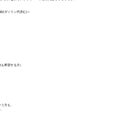
支給(ガソリン代含む)＞
務も希望する方）
いう方も、
き、