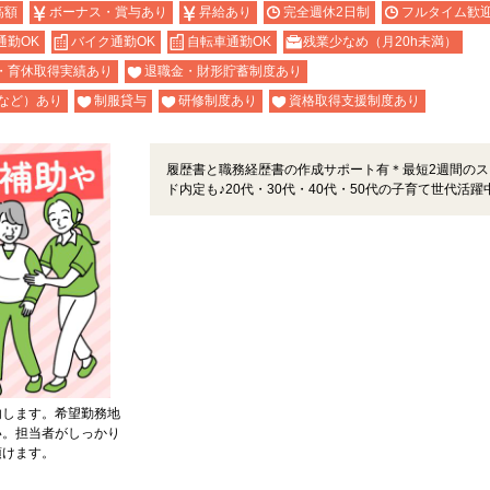
高額
ボーナス・賞与あり
昇給あり
完全週休2日制
フルタイム歓
通勤OK
バイク通勤OK
自転車通勤OK
残業少なめ（月20h未満）
・育休取得実績あり
退職金・財形貯蓄制度あり
など）あり
制服貸与
研修制度あり
資格取得支援制度あり
履歴書と職務経歴書の作成サポート有＊最短2週間のス
ド内定も♪20代・30代・40代・50代の子育て世代活躍
内します。希望勤務地
い。担当者がしっかり
頂けます。