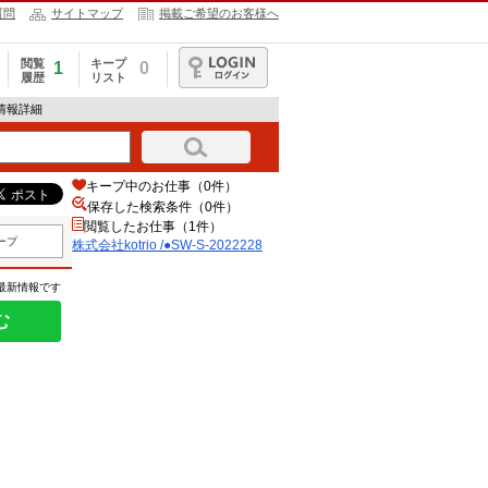
質問
サイトマップ
掲載ご希望のお客様へ
閲覧
キープ
1
0
履歴
リスト
ログイン
求人情報詳細
キープ中のお仕事（0件）
保存した検索条件（
0
件）
閲覧したお仕事（1件）
ープ
株式会社kotrio /●SW-S-2022228
の最新情報です
む