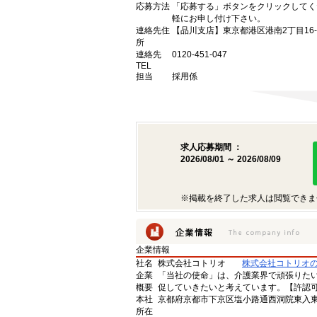
応募方法
「応募する」ボタンをクリックしてく
軽にお申し付け下さい。
連絡先住
【品川支店】東京都港区港南2丁目16-
所
連絡先
0120-451-047
TEL
担当
採用係
求人応募期間 ：
2026/08/01 ～ 2026/08/09
※掲載を終了した求人は閲覧できま
企業情報
社名
株式会社コトリオ
株式会社コトリオ
企業
「当社の使命」は、介護業界で頑張りた
概要
促していきたいと考えています。【許認可番号】
本社
京都府京都市下京区塩小路通西洞院東入東塩
所在