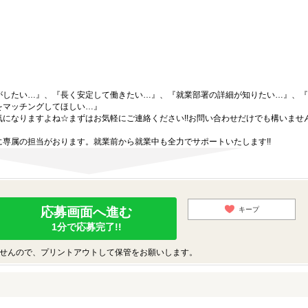
がしたい…』、『長く安定して働きたい…』、『就業部署の詳細が知りたい…』、『
をマッチングしてほしい…』
になりますよね☆まずはお気軽にご連絡ください!!お問い合わせだけでも構いません
専属の担当がおります。就業前から就業中も全力でサポートいたします!!
応募画面へ進む
キープ
1分で応募完了!!
せんので、プリントアウトして保管をお願いします。