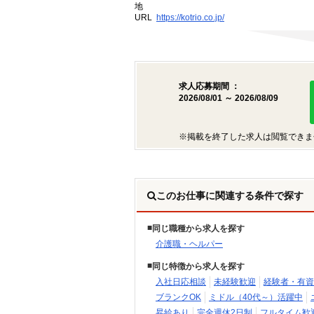
地
URL
https://kotrio.co.jp/
求人応募期間 ：
2026/08/01 ～ 2026/08/09
※掲載を終了した求人は閲覧できま
このお仕事に関連する条件で探す
同じ職種から求人を探す
介護職・ヘルパー
同じ特徴から求人を探す
入社日応相談
未経験歓迎
経験者・有資
ブランクOK
ミドル（40代～）活躍中
昇給あり
完全週休2日制
フルタイム歓