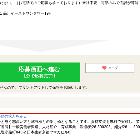
ださい。（お電話でのご応募も承っております）来社不要・電話のみで面談が可能
1 品川イーストワンタワー19F
応募画面へ進む
キープ
1分で応募完了!!
せんので、プリントアウトして保管をお願いします。
の他の求人をみる
いと思う志高い方と施設様との架け橋となることです。資格支援を無料で実施し、業
一般労働者派遣、人材紹介・育成事業 派遣/派26-300203、紹介/26-ユ-300
小路町843-2 日本生命京都ヤサカビル8F