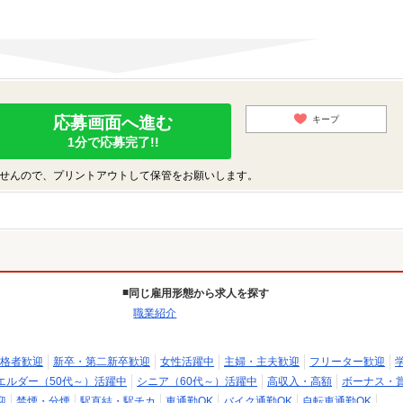
応募画面へ進む
キープ
1分で応募完了!!
せんので、プリントアウトして保管をお願いします。
同じ雇用形態から求人を探す
職業紹介
格者歓迎
新卒・第二新卒歓迎
女性活躍中
主婦・主夫歓迎
フリーター歓迎
エルダー（50代～）活躍中
シニア（60代～）活躍中
高収入・高額
ボーナス・
迎
禁煙・分煙
駅直結・駅チカ
車通勤OK
バイク通勤OK
自転車通勤OK