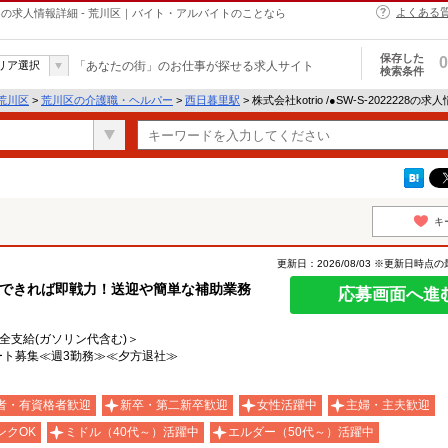
よくある
・ヘルパーの求人情報詳細 - 荒川区｜バイト・アルバイトのことなら
保存した
0
リア選択
「あなたの街」のお仕事が探せる求人サイト
検索条件
荒川区
>
荒川区の介護職・ヘルパー
>
西日暮里駅
> 株式会社kotrio /●SW-S-2022228の
キ
更新日：2026/08/03 ※更新日時点
転できれば即戦力！送迎や簡単な補助業務
応募画面へ進
費全支給(ガソリン代含む)＞
ート募集≪週3勤務≫≪夕方退社≫
者・有資格者歓迎
新卒・第二新卒歓迎
女性活躍中
主婦・主夫歓迎
ンクOK
ミドル（40代～）活躍中
エルダー（50代～）活躍中