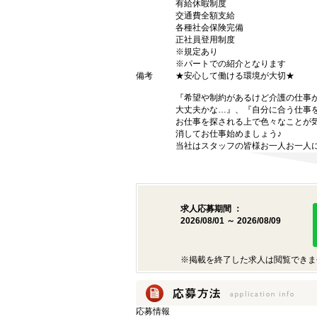
有給休暇制度
交通費全額支給
各種社会保険完備
正社員登用制度
※規定あり
※パートでの紹介となります
備考
★安心して働ける環境が大切★
『希望や制約があるけど介護の仕事
大丈夫かな…』、『自分に合う仕事
お仕事を探される上で色々なことが気
消してお仕事始めましょう♪
当社はスタッフの皆様お一人お一人に
求人応募期間 ：
2026/08/01 ～ 2026/08/09
※掲載を終了した求人は閲覧できま
応募情報