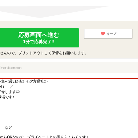
応募画面へ進む
キープ
1分で応募完了!!
せんので、プリントアウトして保管をお願いします。
募集≪週3勤務≫≪夕方退社≫
可）！／
任せします◎
場です♪
） など
からOKなので、プライベートとの両立らくらくです♪