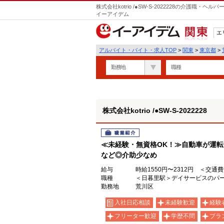
株式会社kotrio /●SW-S-2022228の介護職
イーアイデム
エ
関東
アルバイト・バイト・求人TOP
>
関東
>
東京都
>
勤務地
職種
株式会社kotrio /●SW-S-2022228
職業紹介
≪未経験・無資格OK！≫自動車が運
など◎介助少なめ
給与
時給1550円〜2312円 ＜交通
職種
＜日暮里駅＞デイサービスのパ
勤務地
荒川区
入社日応相談
未経験歓迎
経験
フリーター歓迎
学歴不問
ブラ