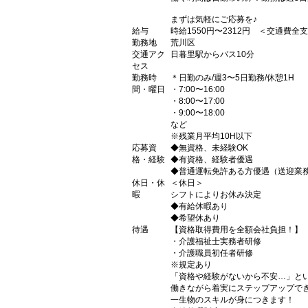
まずは気軽にご応募を♪
給与
時給1550円〜2312円 ＜交通費全
勤務地
荒川区
交通アク
日暮里駅からバス10分
セス
勤務時
＊日勤のみ/週3〜5日勤務/休憩1H
間・曜日
・7:00〜16:00
・8:00〜17:00
・9:00〜18:00
など
※残業月平均10H以下
応募資
◆無資格、未経験OK
格・経験
◆有資格、経験者優遇
◆普通運転免許ある方優遇（送迎業
休日・休
＜休日＞
暇
シフトによりお休み決定
◆有給休暇あり
◆希望休あり
待遇
【資格取得費用を全額会社負担！】
・介護福祉士実務者研修
・介護職員初任者研修
※規定あり
「資格や経験がないから不安…」と
働きながら着実にステップアップで
一生物のスキルが身につきます！