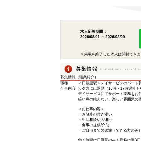
求人応募期間 ：
2026/08/01 ～ 2026/08/09
※掲載を終了した求人は閲覧できま
募集情報（職業紹介）
職種
＜日暮里駅＞デイサービスのパート
仕事内容
＼夕方には退勤（16時・17時退社も
デイサービスにてサポート業務をお
笑い声の絶えない、楽しい雰囲気の職
＜お仕事内容＞
・お散歩の付き添い
・生活相談/お話相手
・食事の提供/介助
・ご自宅までの送迎（できる方のみ
働く時間は日勤帯のみ！勤務は週3日