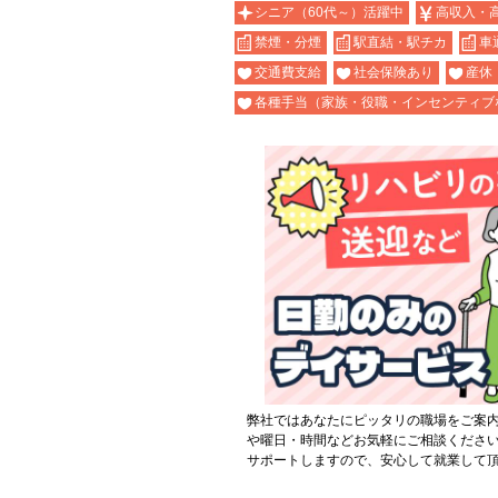
シニア（60代～）活躍中
高収入・
禁煙・分煙
駅直結・駅チカ
車
交通費支給
社会保険あり
産休
各種手当（家族・役職・インセンティブ
弊社ではあなたにピッタリの職場をご案
や曜日・時間などお気軽にご相談くださ
サポートしますので、安心して就業して