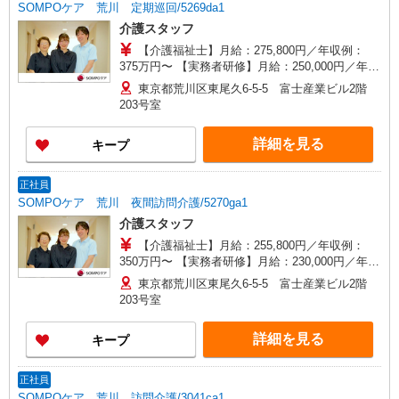
SOMPOケア 荒川 定期巡回/5269da1
介護スタッフ
【介護福祉士】月給：275,800円／年収例：
375万円〜 【実務者研修】月給：250,000円／年収
例：340万円〜 【初任者研修】月給：240,300円／
東京都荒川区東尾久6-5-5 富士産業ビル2階
年収例：330万円〜 ※職務手当、（東京都）居住
203号室
支援特別手当、働きがい向上手当、働きがい向上
手当、日祝手当（月平均2回分）、在宅手当（月平
詳細を見る
キープ
均20回分）等、毎月平均的に支払われる手当含む
※介護福祉士のみ、特別職務手当含む ◎深夜勤務
の場合は手当別途支給：4,000円/回 ◎残業時は別
正社員
途時間外手当支給（超過1分〜） ◎居住支援特別
SOMPOケア 荒川 夜間訪問介護/5270ga1
手当は勤続5年目までの方はさらに1万円支給（再
介護スタッフ
入社は除く） ◎賞与 基本給2.08ヶ月分/年支給
【介護福祉士】月給：255,800円／年収例：
350万円〜 【実務者研修】月給：230,000円／年収
例：315万円〜 【初任者研修】月給：220,300円／
東京都荒川区東尾久6-5-5 富士産業ビル2階
年収例：305万円〜 ※職務手当、（東京都）居住
203号室
支援特別手当、働きがい向上手当、働きがい向上
手当、日祝手当（月平均2回分）等、毎月平均的に
詳細を見る
キープ
支払われる手当含む ※介護福祉士のみ、特別職務
手当含む ■深夜勤手当別途支給：4,000円/回 ■オン
コール手当（1,000円/日）有 ◎残業時は別途時間
正社員
外手当支給（超過1分〜） ◎居住支援特別手当は
SOMPOケア 荒川 訪問介護/3041ca1