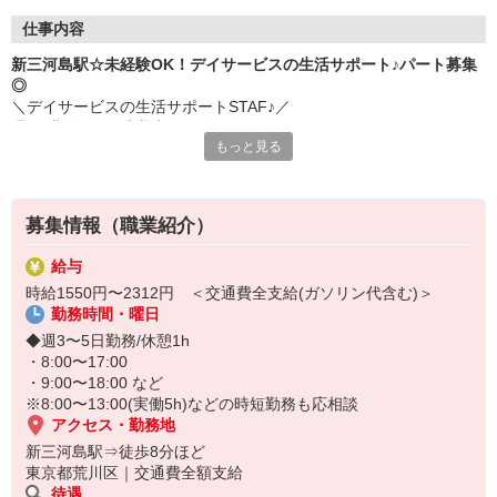
仕事内容
新三河島駅☆未経験OK！デイサービスの生活サポート♪パート募集
◎
＼デイサービスの生活サポートSTAF♪／
週3日勤務OK＋残業少なめなので、
もっと見る
プライベートや家庭の時間も大事にしたい方にピッタリ◎
■お仕事内容
・リハビリの補助
募集情報（職業紹介）
・必要に応じた生活介助
・レクリエーションの企画、実施
給与
・送迎業務（できる方のみ） など
時給1550円〜2312円 ＜交通費全支給(ガソリン代含む)＞
勤務時間・曜日
研修制度が充実しているので、
無資格・未経験の方も大歓迎です♪
◆週3〜5日勤務/休憩1h
・8:00〜17:00
■転職活動サポート
・9:00〜18:00 など
履歴書の書き方や面接対策、入社日のご希望など
※8:00〜13:00(実働5h)などの時短勤務も応相談
お仕事開始までのご不安はお気軽にご相談ください☆
アクセス・勤務地
新三河島駅⇒徒歩8分ほど
東京都荒川区｜交通費全額支給
待遇