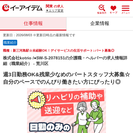
関東
の求人
▼エリア変更
仕事情報
企業情報
更新日：2026/08/03 ※更新日時点の最新情報です
職業紹介
職種：新三河島駅☆未経験OK！デイサービスの生活サポート♪パート募集◎
株式会社kotrio /●SW-S-2078151の介護職・ヘルパーの求人情報詳
細（職業紹介） - 荒川区
週3日勤務OK&残業少なめのパートスタッフ大募集☆
自分のペースでのんびり働きたい方にぴったり◎