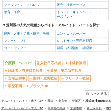
ファッション・アパレル
販売・接客サービス
ブランクOK
ミドル（40代～）活躍中
教育・保育
イベント・キャンペーン・アミュ
エルダー（50代～）活躍中
シニア（60代～）活躍中
ーズメント
高収入・高額
ボーナス・賞与あり
荒川区の人気の職種からバイト・アルバイト・パートを探す
昇給あり
完全週休2日制
経理・人事・労務・総務・法務
コンビニ・スーパー
フルタイム歓迎
禁煙・分煙
フォークリフト
レストラン・専門料理店
駅直結・駅チカ
車通勤OK
コールセンター
調理・調理補助・調理師
バイク通勤OK
自転車通勤OK
残業少なめ（月20h未満）
交通費支給
介護職・ヘルパー
入社日応相談
未経験歓迎
社会保険あり
産休・育休取得実績あり
経験者・有資格者歓迎
新卒・第二新卒歓迎
退職金・財形貯蓄制度あり
各種手当（家族・役職・インセン
ティブなど）あり
女性活躍中
主婦・主夫歓迎
フリーター歓迎
制服貸与
研修制度あり
学歴不問
ブランクOK
資格取得支援制度あり
もっと見る
同じ職種から求人を探す
アルバイト・バイト・求人TOP
関東
東京都
荒川区
株式会社kotrio /
医療・介護・福祉
アルバイト・バイト・求人TOP
東京都の路線
京成本線
新三河島駅
株式