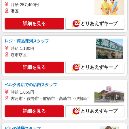
時給1650円〜2312円 ＜日払い有/週払い有/交
月給 257,400円
通費全支給(ガソリン代含む)＞
港区
東京都荒川区
詳細を見る
とりあえずキープ
詳細を見る
キープ
レジ・商品陳列スタッフ
派遣社員
株式会社kotrio /●SW-H1-2115038
時給 1,180円
堺市堺区
西日暮里駅⇒キレイな病院で介護補助/事務作
業など
詳細を見る
とりあえずキープ
時給1650円〜2312円 ＜日払い有/週払い有/交
通費全支給(ガソリン代含む)＞
荒川区 ほか区内多数
ベルク各店での店内スタッフ
時給 1,065円
詳細を見る
キープ
古河市・佐野市・前橋市・高崎市・伊勢崎市・太田市・館林市・
職業紹介
詳細を見る
とりあえずキープ
株式会社kotrio /●SW-S-2098301
≪町屋駅≫高月給25万円〜＋賞与｜住宅型有
料老人ホームSTAFF
ビルの清掃スタッフ