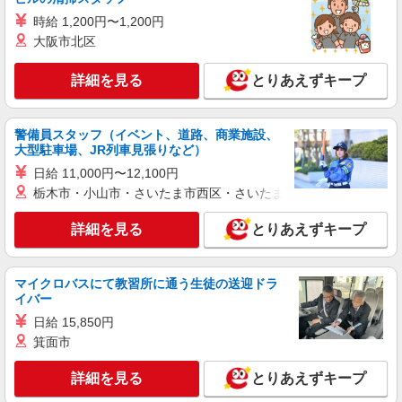
【正社員】月給240,000〜400,000円 ・基本
時給 1,200円〜1,200円
給：200,000円〜220,000円 ・資格手当：10,000〜
30,000円 ・役職手当：10,000〜70,000円 ・処遇改
大阪市北区
東京都荒川区
善手当：20,000〜60,000円（勤続年数、保有資格
により変動） ・固定残業手当：20,000円（10時
詳細を見る
とりあえずキープ
詳細を見る
キープ
間） ※固定残業時間を超過する場合には超過勤務
手当として別途支給 ・夜勤手当：10,000円/1回
（上記給与とは別に支給） 下記資格をお持ちの方
契約社員
警備員スタッフ（イベント、道路、商業施設、
歓迎 ・認知症介護基礎研修 ・初任者研修 ・実務
ケアハウス西尾久/1380000045-013
大型駐車場、JR列車見張りなど）
者研修 ・介護福祉士 など
介護職員（ヘルパー）（介護助手）
日給 11,000円〜12,100円
月給208,000円
栃木市・小山市・さいたま市西区・さいたま市岩槻区・久喜市・
東京都荒川区西尾久7-37-12
詳細を見る
とりあえずキープ
詳細を見る
キープ
マイクロバスにて教習所に通う生徒の送迎ドラ
派遣社員
イバー
株式会社kotrio /●SW-H1-1981716
日給 15,850円
西日暮里駅｜リハビリ補助などのデイサービス
箕面市
STAFF♪未経験OK
時給1550円〜2312円 ＜日払い有/週払い有/交
詳細を見る
とりあえずキープ
通費全支給(ガソリン代含む)＞