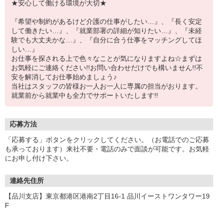
★安心して働ける環境が大切★
『希望や制約があるけど介護の仕事がしたい…』、『長く安定
して働きたい…』、『就業部署の詳細が知りたい…』、『未経
験でも大丈夫かな…』、『自分に合う仕事をマッチングしてほ
しい…』
お仕事を探される上で色々なことが気になりますよね☆まずは
お気軽にご連絡ください!!お問い合わせだけでも構いません!!不
安を解消してお仕事始めましょう♪
当社はスタッフの皆様お一人お一人に専属の担当がおります。
就業前から就業中も全力でサポートいたします!!
応募方法
「応募する」ボタンをクリックしてください。（お電話でのご応募
も承っております）来社不要・電話のみで面談が可能です。お気軽
にお申し付け下さい。
連絡先住所
【品川支店】東京都港区港南2丁目16-1 品川イーストワンタワー19
F