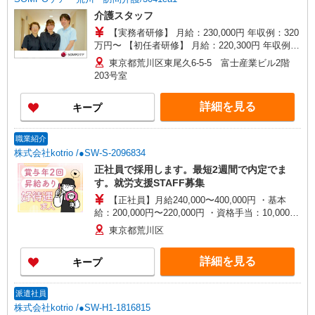
勤続5年目までの方は更に1万円支給（再入社除
介護スタッフ
く） ◎賞与 基本給2.08ヶ月分/年支給
【実務者研修】 月給：230,000円 年収例：320
万円〜 【初任者研修】 月給：220,300円 年収例：
305万円〜 ※職務手当、（東京都）居住支援特別
東京都荒川区東尾久6-5-5 富士産業ビル2階
手当、日祝手当（月平均2回分）等、毎月平均的に
203号室
支払われる手当を含みます。 ※居住支援特別手当
は勤続5年目までの方はさらに1万円支給（再入社
詳細を見る
キープ
は除く） ◎賞与：基本給2.08ヶ月分/年支給 ◎残
業時は別途時間外手当支給（超過1分〜）
職業紹介
株式会社kotrio /●SW-S-2096834
正社員で採用します。最短2週間で内定でま
す。就労支援STAFF募集
【正社員】月給240,000〜400,000円 ・基本
給：200,000円〜220,000円 ・資格手当：10,000〜
30,000円 ・役職手当：10,000〜70,000円 ・処遇改
東京都荒川区
善手当：20,000〜60,000円（勤続年数、保有資格
により変動） ・固定残業手当：20,000円（10時
詳細を見る
キープ
間） ※固定残業時間を超過する場合には超過勤務
手当として別途支給 ・夜勤手当：10,000円/1回
（上記給与とは別に支給） 下記資格をお持ちの方
派遣社員
歓迎 ・認知症介護基礎研修 ・初任者研修 ・実務
株式会社kotrio /●SW-H1-1816815
者研修 ・介護福祉士 など