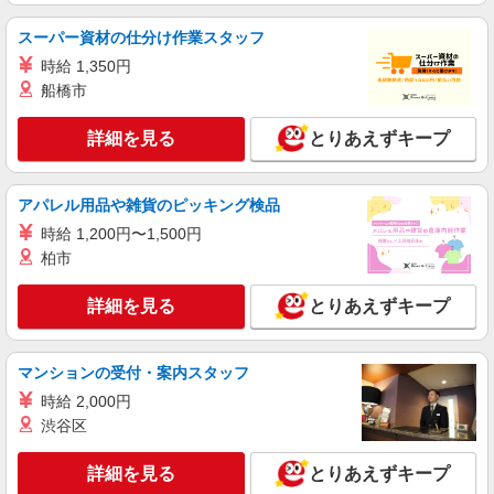
荒川区西日暮里 ほか区内多数
スーパー資材の仕分け作業スタッフ
詳細を見る
キープ
時給 1,350円
船橋市
派遣社員
株式会社トラストグロース 新宿本社 第1営業部
詳細を見る
とりあえずキープ
住宅型有料老人ホームでの夜専介護士
1夜勤：27000円〜32000円 ※資格や経験など
による
アパレル用品や雑貨のピッキング検品
東京都荒川区
時給 1,200円〜1,500円
柏市
詳細を見る
キープ
詳細を見る
とりあえずキープ
派遣社員
株式会社トラストグロース 新宿本社 第1営業部
マンションの受付・案内スタッフ
グループホーム・ショートステイでの介護士
時給 2,000円
時給：無資格者1226円〜/初任者1400円〜/実務
者1500円〜/介護福祉士1650円〜 ※資格や経験な
渋谷区
どによる
東京都荒川区
詳細を見る
とりあえずキープ