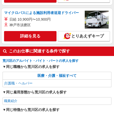
（上記給与とは別に支給） 下記資格をお持ちの方
派遣社員
歓迎 ・認知症介護基礎研修 ・初任者研修 ・実務
株式会社kotrio /●SW-H1-2001706
マイクロバスによる施設利用者送迎ドライバー
者研修 ・介護福祉士 など
≪町屋駅≫高収入＆負担少！高級シニアマンシ
日給 10,900円〜10,900円
ョンの支援STAFF
神戸市須磨区
時給1550円〜2312円 ＜日払い有/週払い有/交
通費全支給(ガソリン代含む)＞
詳細を見る
とりあえずキープ
荒川区 ★交通費全額支給
詳細を見る
キープ
このお仕事に関連する条件で探す
荒川区のアルバイト・バイト・パートの求人を探す
同じ職種から荒川区の求人を探す
医療・介護・福祉すべて
介護職・ヘルパー
同じ雇用形態から荒川区の求人を探す
職業紹介
同じ特徴から荒川区の求人を探す