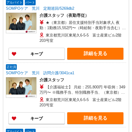
アルバイト
パート
SOMPOケア 荒川 定期巡回/5269db2
介護スタッフ（夜勤専従）
★（東京都）居住支援特別手当対象求人 夜
勤：1勤務15,552円〜（時給制・夜勤手当含む）
時給：1,444円 ◎週20時間以上勤務（社保加入
東京都荒川区東尾久6-5-5 富士産業ビル2階
者）の場合は時給：1,494円 ※居住支援特別手当
203号室
は勤続5年目までの方はさらに時給＋50円（再入社
者は除く）
詳細を見る
キープ
正社員
SOMPOケア 荒川 訪問介護/3041ca1
介護スタッフ
【介護福祉士】 月給：255,800円 年収例：349
万円〜 ※職務手当、特別職務手当、（東京都）居
住支援特別手当、働きがい向上手当、日祝手当
東京都荒川区東尾久6-5-5 富士産業ビル2階
（月平均2回分）等、毎月平均的に支払われる手当
203号室
を含みます。 ※居住支援特別手当は勤続5年目ま
での方はさらに1万円支給（再入社は除く） ◎賞
詳細を見る
キープ
与：基本給2.08ヶ月分/年支給 ◎残業時は別途時間
外手当支給（超過1分〜）
アルバイト
パート