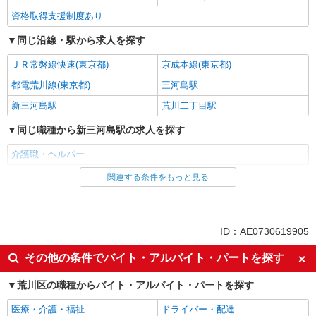
資格取得支援制度あり
同じ沿線・駅から求人を探す
ＪＲ常磐線快速(東京都)
京成本線(東京都)
都電荒川線(東京都)
三河島駅
新三河島駅
荒川二丁目駅
同じ職種から新三河島駅の求人を探す
介護職・ヘルパー
関連する条件をもっと見る
同じ雇用形態から新三河島駅の求人を探す
職業紹介
同じ特徴から新三河島駅の求人を探す
ID：AE0730619905
入社日応相談
未経験歓迎
その他の条件でバイト・アルバイト・パートを探す
経験者・有資格者歓迎
新卒・第二新卒歓迎
荒川区の職種からバイト・アルバイト・パートを探す
女性活躍中
主婦・主夫歓迎
医療・介護・福祉
ドライバー・配達
フリーター歓迎
学歴不問