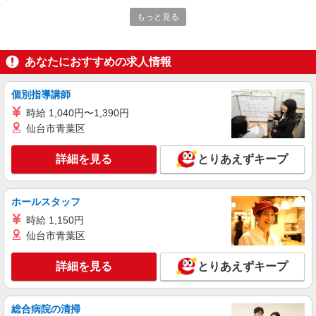
障がい者デイで送迎、見守りなど★日暮里駅★
もっと見る
運転できる方急募
時給1650円〜2312円 ＜日払い有/週払い有/交
通費全支給(ガソリン代含む)＞
あなたにおすすめの求人情報
荒川区 ★面接なし
個別指導講師
詳細を見る
キープ
時給 1,040円〜1,390円
仙台市青葉区
アルバイト
パート
ケアハウス西尾久/1380000045-010
詳細を見る
とりあえずキープ
介護職員（ヘルパー）（役職なし）
時給1,300円
東京都荒川区西尾久7-37-12
ホールスタッフ
時給 1,150円
詳細を見る
キープ
仙台市青葉区
派遣社員
詳細を見る
とりあえずキープ
株式会社kotrio /●SW-H1-2103233
田端駅◎負担少なめの障がい者支援員★社会活
動の見守りなど
総合病院の清掃