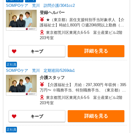
SOMPOケア 荒川 訪問介護/3041cc2
登録ヘルパー
★（東京都）居住支援特別手当対象求人 【介
護福祉士】時給1,800円 ◎週20時間以上勤務（社
保加入者）の場合は時給1,850円 ＊早朝（〜
東京都荒川区東尾久6-5-5 富士産業ビル2階
8:00）：時給2,250円〜 ＊日曜祝日：時給2,100
203号室
円〜 【実務者研修・初任者研修（ヘルパー1級・2
級）】時給1,720円 ◎週20時間以上勤務（社保加
詳細を見る
キープ
入者）の場合は時給1,770円 ＊早朝（〜8:00）：
時給2,150円〜 ＊日曜祝日：時給2,020円〜 ◎身体
介助、生活援助が同時給 ◎キャンセル手当：職務
正社員
時給の60％支給 ※居住支援特別手当は勤続5年目
SOMPOケア 荒川 定期巡回/5269da1
までの方はさらに時給＋50円（再入社者は除く）
介護スタッフ
【介護福祉士】 月給：297,300円 年収例：395
万円〜 ※職務手当、特別職務手当、（東京都）居
住支援特別手当、働きがい向上手当、日祝手当
東京都荒川区東尾久6-5-5 富士産業ビル2階
（月平均2回分）、在宅手当（月平均10回分）、深
203号室
夜勤手当（月平均5回分）等、毎月平均的に支払わ
れる手当を含みます。 ※居住支援特別手当は勤続
詳細を見る
キープ
5年目までの方はさらに1万円支給（再入社は除
く） ◎賞与：基本給2.08ヶ月分/年支給 ◎残業時
は別途時間外手当支給（超過1分〜）
正社員