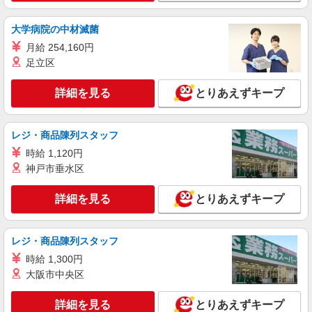
詳細を見る
キープ
大学病院の中材滅菌
正社員
月給 254,160円
ショートステイ 町屋/1380000048-026
足立区
介護職員（ヘルパー）（夜勤専従）
月給283,130円〜310,860円（経験・能力等に
詳細を見る
とりあえずキープ
よる） ＜給与補足＞居住支援特別手当20,000円/月
含む。 夜勤10回分（53,930〜56,660円）含む。※
東京都荒川区町屋1-38-20
夜勤1回あたり5,393〜5,666円（深夜割増＋夜勤手
当）
レジ・商品陳列スタッフ
詳細を見る
キープ
時給 1,120円
神戸市垂水区
職業紹介
株式会社kotrio /●SW-S-2097971
詳細を見る
とりあえずキープ
介護職の正社員で夜勤一切ナシ！デイサービス
★町屋駅
【正社員】月給240,000〜400,000円 ・基本
レジ・商品陳列スタッフ
給：200,000円〜220,000円 ・資格手当：10,000〜
時給 1,300円
30,000円 ・役職手当：10,000〜70,000円 ・処遇改
東京都荒川区
善手当：20,000〜60,000円（勤続年数、保有資格
大阪市中央区
により変動） ・固定残業手当：20,000円（10時
詳細を見る
キープ
間） ※固定残業時間を超過する場合には超過勤務
詳細を見る
とりあえずキープ
手当として別途支給 ・夜勤手当：10,000円/1回