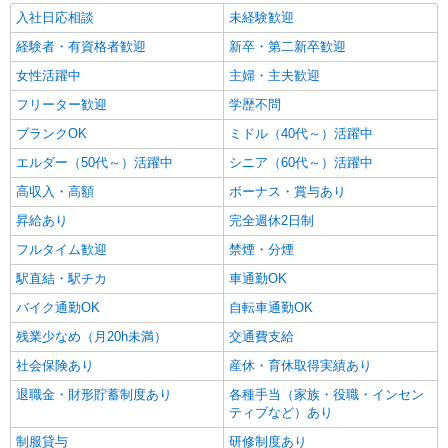
入社日応相談
未経験歓迎
経験者・有資格者歓迎
新卒・第二新卒歓迎
女性活躍中
主婦・主夫歓迎
フリーター歓迎
学歴不問
ブランクOK
ミドル（40代～）活躍中
エルダー（50代～）活躍中
シニア（60代～）活躍中
高収入・高額
ボーナス・賞与あり
昇給あり
完全週休2日制
フルタイム歓迎
禁煙・分煙
駅直結・駅チカ
車通勤OK
バイク通勤OK
自転車通勤OK
残業少なめ（月20h未満）
交通費支給
社会保険あり
産休・育休取得実績あり
退職金・財形貯蓄制度あり
各種手当（家族・役職・インセン
ティブなど）あり
制服貸与
研修制度あり