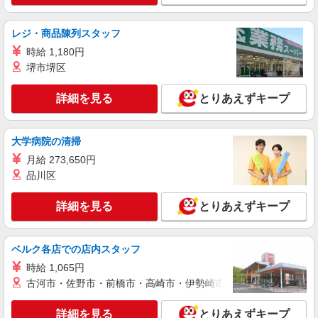
作業の見守りなど
【正社員】月給240,000〜400,000円 ・基本
レジ・商品陳列スタッフ
給：200,000円〜220,000円 ・資格手当：10,000〜
30,000円 ・役職手当：10,000〜70,000円 ・処遇改
時給 1,180円
埼玉県八潮市
善手当：20,000〜60,000円（勤続年数、保有資格
堺市堺区
により変動） ・固定残業手当：20,000円（10時
詳細を見る
キープ
間） ※固定残業時間を超過する場合には超過勤務
詳細を見る
とりあえずキープ
手当として別途支給 ・夜勤手当：10,000円/1回
（上記給与とは別に支給） 下記資格をお持ちの方
派遣社員
歓迎 ・認知症介護基礎研修 ・初任者研修 ・実務
株式会社トラストグロース 新宿本社 第3営業部
者研修 ・介護福祉士 など
大学病院の清掃
デイサービスでの介護士
月給 273,650円
時給：初任者研修1400円〜/実務者研修1500
品川区
円〜/介護福祉士1600円〜 ※資格や経験などによ
る
埼玉県八潮市
詳細を見る
とりあえずキープ
詳細を見る
キープ
ベルク各店での店内スタッフ
職業紹介
時給 1,065円
株式会社kotrio /●SW-S-2021756
古河市・佐野市・前橋市・高崎市・伊勢崎市・太田市・館林市・
≪運転好きの方歓迎≫未経験でも活躍できる！
デイサービスSTAFF
詳細を見る
とりあえずキープ