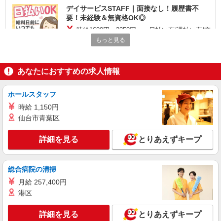
デイサービスSTAFF｜面接なし！履歴書不
要！未経験＆無資格OK◎
時給1600円〜2250円 ＜日払い有/週払い有/交
通費全支給(ガソリン代含む)＞
もっと見る
三郷市｜最寄り：八潮駅
あなたにおすすめの求人情報
詳細を見る
キープ
ホールスタッフ
派遣社員
株式会社トラストグロース 新宿本社 第3営業部
時給 1,150円
介護付き有料老人ホームでの介護士
仙台市青葉区
時給：初任者研修1550円/実務者研修1600円/介
護福祉士1650円 ※資格・経験による
詳細を見る
とりあえずキープ
埼玉県八潮市
総合病院の清掃
詳細を見る
キープ
月給 257,400円
港区
職業紹介
株式会社kotrio /●SW-S-2097790
詳細を見る
とりあえずキープ
≪八潮駅≫障がい者支援員さん募集★送迎・軽