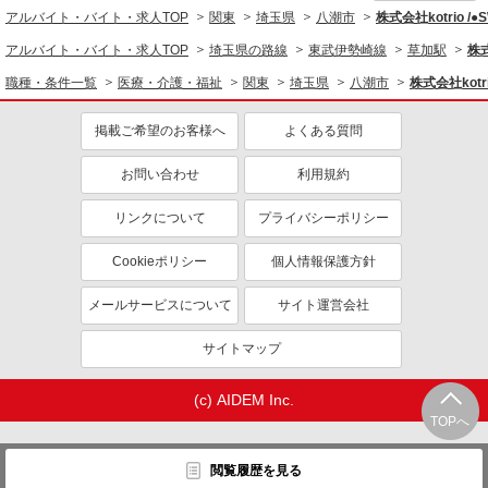
同じ職種から求人を探す
アルバイト・バイト・求人TOP
関東
埼玉県
八潮市
株式会社kotrio /
医療・介護・福祉
アルバイト・バイト・求人TOP
埼玉県の路線
東武伊勢崎線
草加駅
株式
介護職・ヘルパー
職種・条件一覧
医療・介護・福祉
関東
埼玉県
八潮市
株式会社kotr
同じ特徴から求人を探す
掲載ご希望のお客様へ
よくある質問
未経験歓迎
ミドル（40代～）活躍中
お問い合わせ
利用規約
ボーナス・賞与あり
車通勤OK
交通費支給
社会保険あり
リンクについて
プライバシーポリシー
産休・育休取得実績あり
Cookieポリシー
個人情報保護方針
メールサービスについて
サイト運営会社
サイトマップ
(c) AIDEM Inc.
TOPへ
閲覧履歴を見る