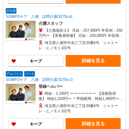
日曜祝日：時給1,820円〜 ◎身体介助、生活援助
が同時給 ◎キャンセル手当：職務時給の60％支給
正社員
SOMPOケア 八潮 訪問介護/3270ca1
介護スタッフ
【介護福祉士】 月給：257,800円 年収例：350
万円〜 【実務者研修】 月給：228,000円 年収例：
311万円〜 【初任者研修】 月給：219,200円 年収
埼玉県八潮市中央三丁目20番6号 シャトー
例：300万円〜 ※職務手当、働きがい向上手当、
レ・ヒノモト101号
日祝手当（月平均2回分）等、毎月平均的に支払わ
れる手当を含みます。 ※介護福祉士のみ、特別職
詳細を見る
キープ
務手当も含む ◎残業時は別途時間外手当支給（超
過1分〜） ◎賞与 基本給2.08ヶ月分/年支給
アルバイト
パート
SOMPOケア 八潮 訪問介護/3270cc3
登録ヘルパー
時給：1,240円 ーーーーーーー 【資格取得
後】 時給1,520円〜 ＊早朝夜間：時給1,900円〜
＊日曜祝日：時給1,820円〜 ーーーーーーー
埼玉県八潮市中央三丁目20番6号 シャトー
レ・ヒノモト101号
詳細を見る
キープ