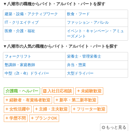
八潮市の職種からバイト・アルバイト・パートを探す
女性活躍中
主婦・主夫歓迎
建築・設備・アクティブワーク
飲食・フード
フリーター歓迎
学歴不問
IT・クリエイティブ
ファッション・アパレル
ブランクOK
ミドル（40代～）活躍中
医療・介護・福祉
イベント・キャンペーン・アミュ
エルダー（50代～）活躍中
シニア（60代～）活躍中
ーズメント
高収入・高額
ボーナス・賞与あり
八潮市の人気の職種からバイト・アルバイト・パートを探す
昇給あり
完全週休2日制
フォークリフト
栄養士・管理栄養士
フルタイム歓迎
禁煙・分煙
塾講師・家庭教師
弁当・惣菜
駅直結・駅チカ
車通勤OK
中型（2t・4t）ドライバー
大型ドライバー
バイク通勤OK
自転車通勤OK
残業少なめ（月20h未満）
交通費支給
介護職・ヘルパー
入社日応相談
未経験歓迎
社会保険あり
産休・育休取得実績あり
経験者・有資格者歓迎
新卒・第二新卒歓迎
退職金・財形貯蓄制度あり
各種手当（家族・役職・インセン
ティブなど）あり
女性活躍中
主婦・主夫歓迎
フリーター歓迎
制服貸与
研修制度あり
学歴不問
ブランクOK
資格取得支援制度あり
もっと見る