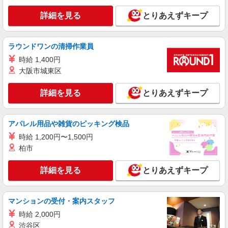
埼玉県八潮市 【最寄駅】 ◆つくばエクスプレ
日）＝32万5600円 ◆昇給あり ◆支払い方法 ※日
ス「八潮駅」 ★その他、近隣に多数勤務地ありま
詳細を見る
とりあえずキープ
払い/週払い/月払い対応も可能です。詳しくは面談
す！
時にご相談ください。 ◆交通費：別途全額支給 ※
詳細を見る
キープ
当社規定あり
ラウンドワンの清掃作業員
職業紹介
時給 1,400円
株式会社kotrio /●SW-S-2021971
大阪市城東区
≪八潮駅≫定着率高い人気のデイサービススタ
ッフ★残業少なめ
詳細を見る
とりあえずキープ
【正社員】月給240,000〜400,000円 ・基本
給：200,000円〜220,000円 ・資格手当：10,000〜
30,000円 ・役職手当：10,000〜70,000円 ・処遇改
アパレル用品や雑貨のピッキング検品
八潮市
善手当：20,000〜60,000円（勤続年数、保有資格
時給 1,200円〜1,500円
により変動） ・固定残業手当：20,000円（10時
詳細を見る
キープ
柏市
間） ※固定残業時間を超過する場合には超過勤務
手当として別途支給 下記資格をお持ちの方歓迎 ・
認知症介護基礎研修 ・初任者研修 ・実務者研修
詳細を見る
とりあえずキープ
派遣社員
・介護福祉士 など
株式会社kotrio /●SI-H-2101456
【面接なし】日払いでお給料即GETのデイサ
マンションの受付・案内スタッフ
ービス＊八潮駅
時給 2,000円
時給1600円〜2250円 ＜日払い有/週払い有/交
通費全支給(ガソリン代含む)＞
渋谷区