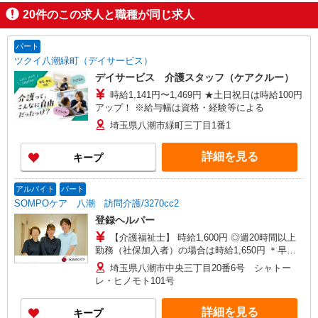
20
件のこの求人と職種が同じ求人
パート
ツクイ八潮緑町（デイサービス）
デイサービス 介護スタッフ（ケアクルー）
時給1,141円〜1,469円 ★土日祝日は時給100円
アップ！ ※給与幅は資格・経験等による
埼玉県八潮市緑町三丁目1番1
詳細を見る
キープ
アルバイト
パート
SOMPOケア 八潮 訪問介護/3270cc2
登録ヘルパー
【介護福祉士】 時給1,600円 ◎週20時間以上
勤務（社保加入者）の場合は時給1,650円 ＊早朝
夜間（〜8:00、18:00〜）：時給2,000円〜 ＊日曜
埼玉県八潮市中央三丁目20番6号 シャトー
祝日：時給1,900円〜 【実務者研修・初任者研修
レ・ヒノモト101号
（ヘルパー1級・2級）】 時給1,520円 ◎週20時間
以上勤務（社保加入者）の場合は時給1,570円 ＊
詳細を見る
キープ
早朝夜間（〜8:00、18:00〜）：時給1,900円〜 ＊