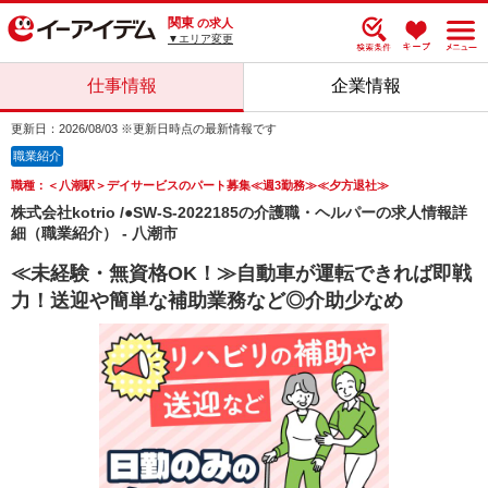
関東
の求人
▼エリア変更
仕事情報
企業情報
更新日：2026/08/03 ※更新日時点の最新情報です
職業紹介
職種：＜八潮駅＞デイサービスのパート募集≪週3勤務≫≪夕方退社≫
株式会社kotrio /●SW-S-2022185の介護職・ヘルパーの求人情報詳
細（職業紹介） - 八潮市
≪未経験・無資格OK！≫自動車が運転できれば即戦
力！送迎や簡単な補助業務など◎介助少なめ