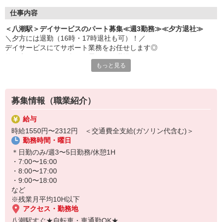
仕事内容
＜八潮駅＞デイサービスのパート募集≪週3勤務≫≪夕方退社≫
＼夕方には退勤（16時・17時退社も可）！／
デイサービスにてサポート業務をお任せします◎
笑い声の絶えない、楽しい雰囲気の職場です♪
もっと見る
＜お仕事内容＞
・お散歩の付き添い
・生活相談/お話相手
募集情報（職業紹介）
・食事の提供/介助
・ご自宅までの送迎（できる方のみ） など
給与
時給1550円〜2312円 ＜交通費全支給(ガソリン代含む)＞
働く時間は日勤帯のみ！勤務は週3日からOKなので、プライベート
勤務時間・曜日
との両立らくらくです♪
＊日勤のみ/週3〜5日勤務/休憩1H
まずは気軽にご応募を♪
・7:00〜16:00
・8:00〜17:00
・9:00〜18:00
など
※残業月平均10H以下
アクセス・勤務地
八潮駅すぐ★自転車・車通勤OK★