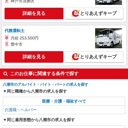
善手当：20,000〜60,000円（勤続年数、保有資格
神戸市須磨区
により変動） ・固定残業手当：20,000円（10時
詳細を見る
キープ
間） ※固定残業時間を超過する場合には超過勤務
詳細を見る
とりあえずキープ
手当として別途支給 ・夜勤手当：10,000円/1回
（上記給与とは別に支給） 下記資格をお持ちの方
職業紹介
歓迎 ・認知症介護基礎研修 ・初任者研修 ・実務
株式会社kotrio /●SW-S-2098495
代務運転士
者研修 ・介護福祉士 など
≪八潮駅≫高月給24万〜/賞与年2回｜就労支援
月給 253,500円
施設
豊中市
【正社員】月給240,000〜400,000円 ・基本
給：200,000円〜220,000円 ・資格手当：10,000〜
詳細を見る
とりあえずキープ
30,000円 ・役職手当：10,000〜70,000円 ・処遇改
埼玉県八潮市
善手当：20,000〜60,000円（勤続年数、保有資格
により変動） ・固定残業手当：20,000円（10時
詳細を見る
キープ
このお仕事に関連する条件で探す
間） ※固定残業時間を超過する場合には超過勤務
手当として別途支給 ・夜勤手当：10,000円/1回
（上記給与とは別に支給） 下記資格をお持ちの方
八潮市のアルバイト・バイト・パートの求人を探す
歓迎 ・認知症介護基礎研修 ・初任者研修 ・実務
同じ職種から八潮市の求人を探す
者研修 ・介護福祉士 など
医療・介護・福祉すべて
介護職・ヘルパー
同じ雇用形態から八潮市の求人を探す