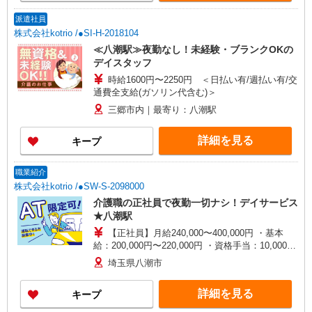
派遣社員
株式会社kotrio /●SI-H-2018104
≪八潮駅≫夜勤なし！未経験・ブランクOKの
デイスタッフ
時給1600円〜2250円 ＜日払い有/週払い有/交
通費全支給(ガソリン代含む)＞
三郷市内｜最寄り：八潮駅
詳細を見る
キープ
職業紹介
株式会社kotrio /●SW-S-2098000
介護職の正社員で夜勤一切ナシ！デイサービス
★八潮駅
【正社員】月給240,000〜400,000円 ・基本
給：200,000円〜220,000円 ・資格手当：10,000〜
30,000円 ・役職手当：10,000〜70,000円 ・処遇改
埼玉県八潮市
善手当：20,000〜60,000円（勤続年数、保有資格
により変動） ・固定残業手当：20,000円（10時
詳細を見る
キープ
間） ※固定残業時間を超過する場合には超過勤務
手当として別途支給 ・夜勤手当：10,000円/1回