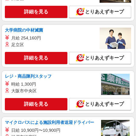
三郷市｜最寄り：八潮駅
詳細を見る
とりあえずキープ
詳細を見る
キープ
大学病院の中材滅菌
派遣社員
月給 254,160円
株式会社トラストグロース 新宿本社 第3営業部
足立区
有料老人ホームでの介護士
時給：初任者研修1350円/実務者研修1400円/介
詳細を見る
とりあえずキープ
護福祉士1450円 ※資格・経験により異なる
埼玉県八潮市
レジ・商品陳列スタッフ
詳細を見る
キープ
時給 1,300円
大阪市中央区
職業紹介
株式会社kotrio /●SW-S-2098330
詳細を見る
とりあえずキープ
≪八潮駅≫高月給25万円〜＋賞与｜住宅型有
料老人ホームSTAFF
【正社員】月給240,000〜400,000円 ・基本
マイクロバスによる施設利用者送迎ドライバー
給：200,000円〜220,000円 ・資格手当：10,000〜
日給 10,900円〜10,900円
30,000円 ・役職手当：10,000〜70,000円 ・処遇改
埼玉県八潮市