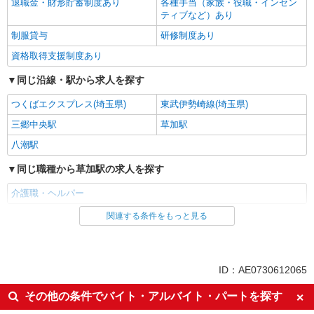
退職金・財形貯蓄制度あり
各種手当（家族・役職・インセン
ティブなど）あり
制服貸与
研修制度あり
資格取得支援制度あり
同じ沿線・駅から求人を探す
つくばエクスプレス(埼玉県)
東武伊勢崎線(埼玉県)
三郷中央駅
草加駅
八潮駅
同じ職種から草加駅の求人を探す
介護職・ヘルパー
関連する条件をもっと見る
同じ雇用形態から草加駅の求人を探す
職業紹介
同じ特徴から草加駅の求人を探す
ID：AE0730612065
入社日応相談
未経験歓迎
その他の条件でバイト・アルバイト・パートを探す
経験者・有資格者歓迎
新卒・第二新卒歓迎