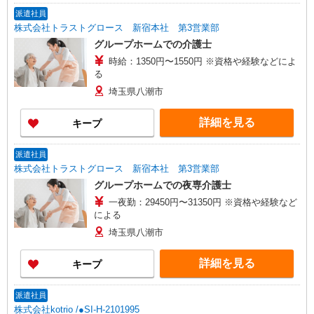
（上記給与とは別に支給） 下記資格をお持ちの方
派遣社員
歓迎 ・認知症介護基礎研修 ・初任者研修 ・実務
株式会社トラストグロース 新宿本社 第3営業部
者研修 ・介護福祉士 など
グループホームでの介護士
時給：1350円〜1550円 ※資格や経験などによ
る
埼玉県八潮市
詳細を見る
キープ
派遣社員
株式会社トラストグロース 新宿本社 第3営業部
グループホームでの夜専介護士
一夜勤：29450円〜31350円 ※資格や経験など
による
埼玉県八潮市
詳細を見る
キープ
派遣社員
株式会社kotrio /●SI-H-2101995