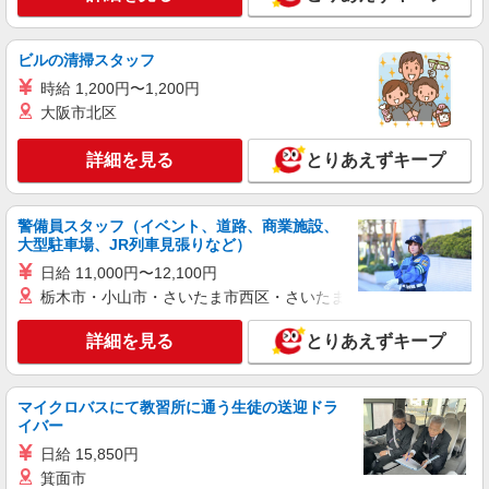
時給1550円〜2312円 ＜交通費全支給(ガソリ
ン代含む)＞
八潮市
ビルの清掃スタッフ
時給 1,200円〜1,200円
詳細を見る
キープ
大阪市北区
派遣社員
詳細を見る
とりあえずキープ
株式会社トラストグロース 新宿本社 第3営業部
デイサービスでの介護士
警備員スタッフ（イベント、道路、商業施設、
時給：無資格1200円 経験による
大型駐車場、JR列車見張りなど）
埼玉県八潮市
日給 11,000円〜12,100円
栃木市・小山市・さいたま市西区・さいたま市岩槻区・久喜市・
詳細を見る
キープ
詳細を見る
とりあえずキープ
派遣社員
株式会社ブレイブ（マイナビグループ）/MDK12
介護スタッフ ◆デイサービス、サービス付き
マイクロバスにて教習所に通う生徒の送迎ドラ
高齢者向け住宅、グループホームなど様々な勤
イバー
務先から選べます。
未経験：時給1450〜1650円（資格・経験によ
日給 15,850円
る） 経験者：時給1650〜1850円（資格・経験によ
箕面市
る） ◎月収例 時給1850円×1日8時間×22日（週5