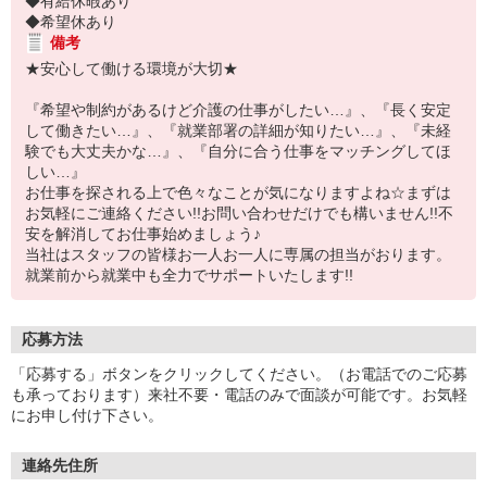
◆有給休暇あり
◆希望休あり
備考
★安心して働ける環境が大切★
『希望や制約があるけど介護の仕事がしたい…』、『長く安定
して働きたい…』、『就業部署の詳細が知りたい…』、『未経
験でも大丈夫かな…』、『自分に合う仕事をマッチングしてほ
しい…』
お仕事を探される上で色々なことが気になりますよね☆まずは
お気軽にご連絡ください!!お問い合わせだけでも構いません!!不
安を解消してお仕事始めましょう♪
当社はスタッフの皆様お一人お一人に専属の担当がおります。
就業前から就業中も全力でサポートいたします!!
応募方法
「応募する」ボタンをクリックしてください。（お電話でのご応募
も承っております）来社不要・電話のみで面談が可能です。お気軽
にお申し付け下さい。
連絡先住所