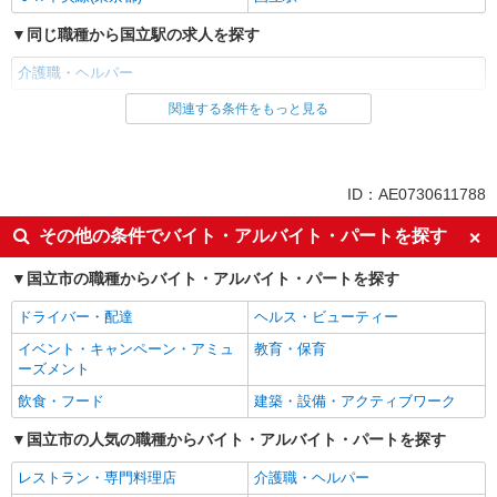
同じ職種から国立駅の求人を探す
介護職・ヘルパー
関連する条件をもっと見る
同じ雇用形態から国立駅の求人を探す
職業紹介
同じ特徴から国立駅の求人を探す
ID：AE0730611788
入社日応相談
未経験歓迎
その他の条件でバイト・アルバイト・パートを探す
経験者・有資格者歓迎
新卒・第二新卒歓迎
国立市の職種からバイト・アルバイト・パートを探す
女性活躍中
主婦・主夫歓迎
ドライバー・配達
ヘルス・ビューティー
フリーター歓迎
学歴不問
イベント・キャンペーン・アミュ
教育・保育
ブランクOK
ミドル（40代～）活躍中
ーズメント
エルダー（50代～）活躍中
シニア（60代～）活躍中
飲食・フード
建築・設備・アクティブワーク
高収入・高額
ボーナス・賞与あり
国立市の人気の職種からバイト・アルバイト・パートを探す
昇給あり
完全週休2日制
レストラン・専門料理店
介護職・ヘルパー
フルタイム歓迎
禁煙・分煙