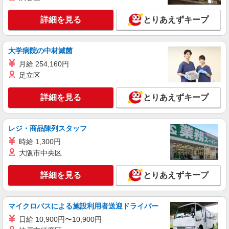
ート♪パート募集◎
時給1550円〜2312円 ＜交通費全支給(ガソリ
詳細を見る
とりあえずキープ
ン代含む)＞
最寄り：国立駅
大学病院の中材滅菌
詳細を見る
キープ
月給 254,160円
足立区
職業紹介
株式会社kotrio /●SW-S-2022225
詳細を見る
とりあえずキープ
＜国立駅＞デイサービスのパート募集≪週3勤
務≫≪夕方退社≫
レジ・商品陳列スタッフ
時給1550円〜2312円 ＜交通費全支給(ガソリ
ン代含む)＞
時給 1,300円
国立市
大阪市中央区
詳細を見る
キープ
詳細を見る
とりあえずキープ
派遣社員
マイクロバスによる施設利用者送迎ドライバー
株式会社kotrio /●TC-H-2000853
日給 10,900円〜10,900円
国立駅｜サ高住のSTAFF★まずはお名前を覚