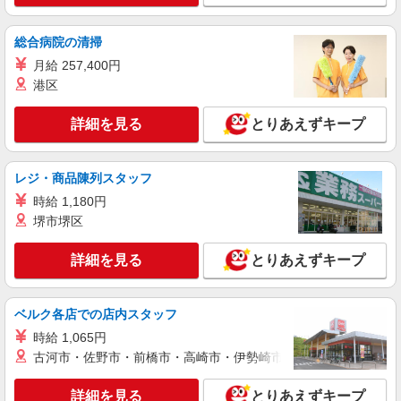
国立駅／住宅型有料老人ホームSTAFF＊腰や
膝への負担少なめ◎
総合病院の清掃
時給1550円〜2312円 ＜交通費全支給(ガソリ
月給 257,400円
ン代含む)＞
港区
国立市
詳細を見る
とりあえずキープ
詳細を見る
キープ
職業紹介
レジ・商品陳列スタッフ
株式会社kotrio /●SW-S-2097745
時給 1,180円
≪矢川駅≫障がい者支援員さん募集★送迎・軽
堺市堺区
作業の見守りなど
【正社員】月給240,000〜400,000円 ・基本
詳細を見る
とりあえずキープ
給：200,000円〜220,000円 ・資格手当：10,000〜
30,000円 ・役職手当：10,000〜70,000円 ・処遇改
東京都国立市
善手当：20,000〜60,000円（勤続年数、保有資格
により変動） ・固定残業手当：20,000円（10時
ベルク各店での店内スタッフ
詳細を見る
キープ
間） ※固定残業時間を超過する場合には超過勤務
時給 1,065円
手当として別途支給 ・夜勤手当：10,000円/1回
古河市・佐野市・前橋市・高崎市・伊勢崎市・太田市・館林市・
（上記給与とは別に支給） 下記資格をお持ちの方
職業紹介
歓迎 ・認知症介護基礎研修 ・初任者研修 ・実務
株式会社kotrio /●SW-S-2078038
者研修 ・介護福祉士 など
詳細を見る
とりあえずキープ