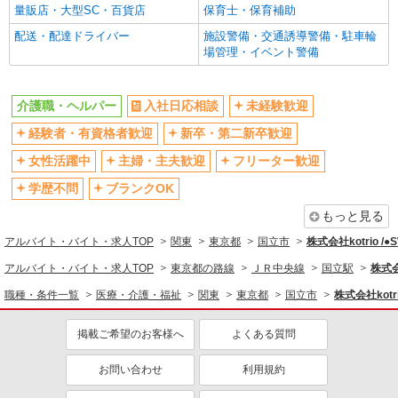
量販店・大型SC・百貨店
保育士・保育補助
駅直結・駅チカ
車通勤OK
配送・配達ドライバー
施設警備・交通誘導警備・駐車輪
バイク通勤OK
自転車通勤OK
場管理・イベント警備
残業少なめ（月20h未満）
交通費支給
社会保険あり
産休・育休取得実績あり
介護職・ヘルパー
入社日応相談
未経験歓迎
退職金・財形貯蓄制度あり
各種手当（家族・役職・インセン
経験者・有資格者歓迎
新卒・第二新卒歓迎
ティブなど）あり
制服貸与
研修制度あり
女性活躍中
主婦・主夫歓迎
フリーター歓迎
資格取得支援制度あり
学歴不問
ブランクOK
同じ職種から求人を探す
もっと見る
アルバイト・バイト・求人TOP
関東
東京都
国立市
株式会社kotrio /
医療・介護・福祉
アルバイト・バイト・求人TOP
東京都の路線
ＪＲ中央線
国立駅
株式会
介護職・ヘルパー
職種・条件一覧
医療・介護・福祉
関東
東京都
国立市
株式会社kotr
同じ特徴から求人を探す
掲載ご希望のお客様へ
よくある質問
未経験歓迎
ミドル（40代～）活躍中
ボーナス・賞与あり
車通勤OK
お問い合わせ
利用規約
交通費支給
社会保険あり