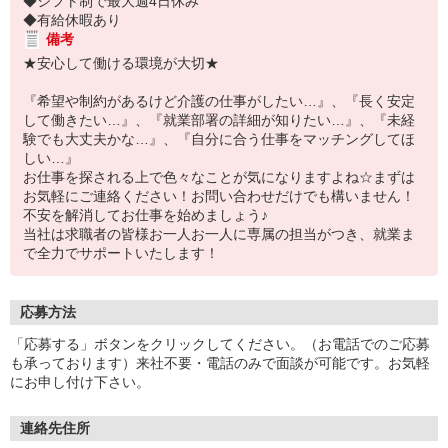
◆シフト制で最大週4日休み
◆有給休暇あり
備考
★安心して働ける環境が大切★
『希望や制約があるけど介護の仕事がしたい…』、『長く安定
して働きたい…』、『就業部署の詳細が知りたい…』、『未経
験でも大丈夫かな…』、『自分に合う仕事をマッチングしてほ
しい…』
お仕事を探される上で色々なことが気になりますよね☆まずは
お気軽にご連絡ください！お問い合わせだけでも構いません！
不安を解消してお仕事を始めましょう♪
当社は求職者の皆様お一人お一人に専属の担当がつき、就業ま
で全力でサポートいたします！
応募方法
「応募する」ボタンをクリックしてください。（お電話でのご応募
も承っております）来社不要・電話のみで面談が可能です。お気軽
にお申し付け下さい。
連絡先住所