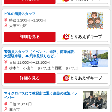
≪国立駅≫週3勤務〜！プライベートを大切に
できるデイSTAFF
時給1550円〜2312円 ＜交通費全支給(ガソリ
ビルの清掃スタッフ
ン代含む)＞
時給 1,200円〜1,200円
最寄り：国立駅
大阪市北区
詳細を見る
キープ
詳細を見る
とりあえずキープ
派遣社員
株式会社kotrio /●TC-H-1992830
警備員スタッフ（イベント、道路、商業施設、
大型駐車場、JR列車見張りなど）
国立駅｜シニア向けマンションで夜勤専従＊暮
らしのお手伝い
日給 11,000円〜12,100円
時給1600円〜2250円 ＜日払い有/週払い有/交
栃木市・小山市・さいたま市西区・さいたま市岩槻区・久喜市・
通費全支給(ガソリン代含む)＞
詳細を見る
国立市 来社不要/面接なし
とりあえずキープ
詳細を見る
キープ
マイクロバスにて教習所に通う生徒の送迎ドラ
イバー
職業紹介
日給 15,850円
株式会社kotrio /●SW-S-2098286
箕面市
≪矢川駅≫高月給25万円〜＋賞与｜住宅型有