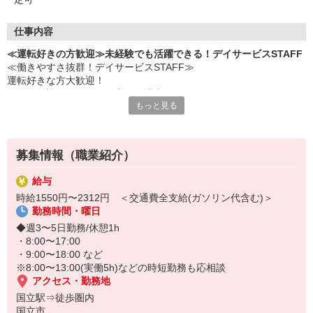
仕事内容
≪運転好きの方歓迎≫未経験でも活躍できる！デイサービスSTAFF
≪働きやすさ抜群！デイサービスSTAFF≫
運転好きな方大歓迎！
配送や送迎の経験がある方は優遇◎
もっと見る
▼仕事内容
・見守り業務
・リハビリ補助
募集情報（職業紹介）
・生活介助
・利用者さんの送迎業務（出来る方のみ） など
給与
時給1550円〜2312円 ＜交通費全支給(ガソリン代含む)＞
未経験でも研修制度やいつでも相談できる環境が整っているので、
勤務時間・曜日
介護経験がない方でも安心して働けます♪
◆週3〜5日勤務/休憩1h
お気軽にご応募ください◎
・8:00〜17:00
・9:00〜18:00 など
※8:00〜13:00(実働5h)などの時短勤務も応相談
アクセス・勤務地
国立駅⇒徒歩圏内
国立市