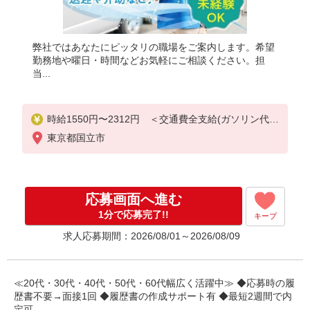
弊社ではあなたにピッタリの職場をご案内します。希望
勤務地や曜日・時間などお気軽にご相談ください。担
当...
時給1550円〜2312円 ＜交通費全支給(ガソリン代含
む)＞
東京都国立市
応募画面へ進む
1分で応募完了!!
キープ
求人応募期間：2026/08/01～2026/08/09
≪20代・30代・40代・50代・60代幅広く活躍中≫ ◆応募時の履
歴書不要→面接1回 ◆履歴書の作成サポート有 ◆最短2週間で内
定可