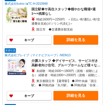
歓迎 ・認知症介護基礎研修 ・初任者研修 ・実務
株式会社kotrio /●TC-H-2010948
者研修 ・介護福祉士 など
国立駅◆サ高住スタッフ◆穏やかな職場×週
3〜×残業なし
時給1600円〜2250円 ＜日払い有/週払い有/交
通費全支給(ガソリン代含む)＞
国立市 ◆交通費全額支給
詳細を見る
キープ
派遣社員
株式会社ブレイブ（マイナビグループ）/MDN13
介護スタッフ ◆デイサービス、サービス付き
高齢者向け住宅、グループホームなど様々な勤
務先から選べます。
未経験：時給1600〜1800円（資格・経験によ
る） 経験者：時給1800〜2000円（資格・経験によ
る） ◎月収例 時給2000円×1日8時間×22日（週5
東京都国立市 【最寄駅】 ◆JR中央線「国立
日）＝35万2000円 ◆昇給あり ◆支払い方法 ※日
駅」 ◆JR南武線「矢川駅」 ◆JR南武線「谷保
払い/週払い/月払い対応も可能です。詳しくは面談
駅」 ★その他、近隣に多数勤務地あります！
時にご相談ください。 ◆交通費：別途全額支給 ※
詳細を見る
キープ
当社規定あり