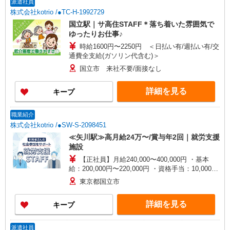
派遣社員
株式会社kotrio /●TC-H-1992729
国立駅｜サ高住STAFF＊落ち着いた雰囲気で
ゆったりお仕事♪
時給1600円〜2250円 ＜日払い有/週払い有/交
通費全支給(ガソリン代含む)＞
国立市 来社不要/面接なし
詳細を見る
キープ
職業紹介
株式会社kotrio /●SW-S-2098451
≪矢川駅≫高月給24万〜/賞与年2回｜就労支援
施設
【正社員】月給240,000〜400,000円 ・基本
給：200,000円〜220,000円 ・資格手当：10,000〜
30,000円 ・役職手当：10,000〜70,000円 ・処遇改
東京都国立市
善手当：20,000〜60,000円（勤続年数、保有資格
により変動） ・固定残業手当：20,000円（10時
詳細を見る
キープ
間） ※固定残業時間を超過する場合には超過勤務
手当として別途支給 ・夜勤手当：10,000円/1回
（上記給与とは別に支給） 下記資格をお持ちの方
派遣社員