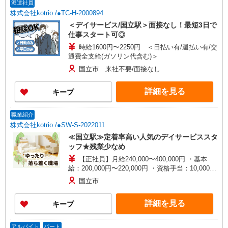
派遣社員
株式会社kotrio /●TC-H-2000894
＜デイサービス/国立駅＞面接なし！最短3日で
仕事スタート可◎
時給1600円〜2250円 ＜日払い有/週払い有/交
通費全支給(ガソリン代含む)＞
国立市 来社不要/面接なし
詳細を見る
キープ
職業紹介
株式会社kotrio /●SW-S-2022011
≪国立駅≫定着率高い人気のデイサービススタ
ッフ★残業少なめ
【正社員】月給240,000〜400,000円 ・基本
給：200,000円〜220,000円 ・資格手当：10,000〜
30,000円 ・役職手当：10,000〜70,000円 ・処遇改
国立市
善手当：20,000〜60,000円（勤続年数、保有資格
により変動） ・固定残業手当：20,000円（10時
詳細を見る
キープ
間） ※固定残業時間を超過する場合には超過勤務
手当として別途支給 下記資格をお持ちの方歓迎 ・
認知症介護基礎研修 ・初任者研修 ・実務者研修
アルバイト
パート