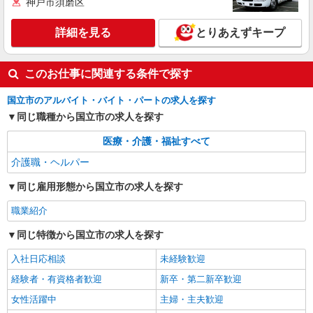
えることからSTART
神戸市須磨区
時給1600円〜2250円 ＜日払い有/週払い有/交
通費全支給(ガソリン代含む)＞
詳細を見る
とりあえずキープ
国立市 来社不要/面接なし
このお仕事に関連する条件で探す
詳細を見る
キープ
国立市のアルバイト・バイト・パートの求人を探す
職業紹介
同じ職種から国立市の求人を探す
株式会社kotrio /●SW-S-2097039
住宅型有料老人ホームSTAFF＊無理なく、長
医療・介護・福祉すべて
く続けられる環境＊
介護職・ヘルパー
【正社員】月給240,000〜400,000円 ・基本
給：200,000円〜220,000円 ・資格手当：10,000〜
同じ雇用形態から国立市の求人を探す
30,000円 ・役職手当：10,000〜70,000円 ・処遇改
東京都国立市
善手当：20,000〜60,000円（勤続年数、保有資格
職業紹介
により変動） ・固定残業手当：20,000円（10時
詳細を見る
キープ
間） ※固定残業時間を超過する場合には超過勤務
同じ特徴から国立市の求人を探す
手当として別途支給 ・夜勤手当：10,000円/1回
入社日応相談
（上記給与とは別に支給） 下記資格をお持ちの方
未経験歓迎
歓迎 ・認知症介護基礎研修 ・初任者研修 ・実務
経験者・有資格者歓迎
新卒・第二新卒歓迎
者研修 ・介護福祉士 など
女性活躍中
主婦・主夫歓迎