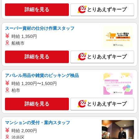
料老人ホームSTAFF
詳細を見る
とりあえずキープ
【正社員】月給240,000〜400,000円 ・基本
給：200,000円〜220,000円 ・資格手当：10,000〜
30,000円 ・役職手当：10,000〜70,000円 ・処遇改
東京都国立市
スーパー資材の仕分け作業スタッフ
善手当：20,000〜60,000円（勤続年数、保有資格
により変動） ・固定残業手当：20,000円（10時
時給 1,350円
詳細を見る
キープ
間） ※固定残業時間を超過する場合には超過勤務
船橋市
手当として別途支給 ・夜勤手当：10,000円/1回
（上記給与とは別に支給） 下記資格をお持ちの方
派遣社員
詳細を見る
とりあえずキープ
歓迎 ・認知症介護基礎研修 ・初任者研修 ・実務
株式会社kotrio /●TC-H-1978189
者研修 ・介護福祉士 など
<国立>高時給&シフト柔軟でいいとこ取り♪サ
高住の補助STAFF
アパレル用品や雑貨のピッキング検品
時給1600円〜2250円 ＜日払い有/週払い有/交
時給 1,200円〜1,500円
通費全支給(ガソリン代含む)＞
柏市
国立市 来社不要/面接なし
詳細を見る
とりあえずキープ
詳細を見る
キープ
マンションの受付・案内スタッフ
職業紹介
株式会社kotrio /●SW-S-2078149
時給 2,000円
国立駅☆未経験OK！デイサービスの生活サポ
渋谷区