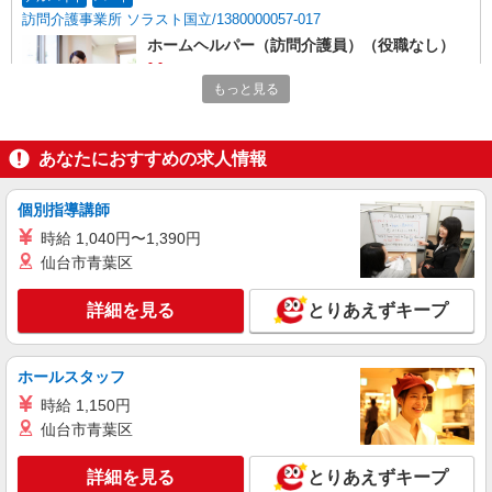
・介護福祉士 など
訪問介護事業所 ソラスト国立/1380000057-017
ホームヘルパー（訪問介護員）（役職なし）
時給1,750円〜2,724円（経験・能力等による）
もっと見る
＜給与補足＞7〜8時、18〜20時:時給UP（身
体:2,589円、生活:2,089円）日曜:さらにUP（身
東京都国立市北3-27-17 「多摩車検場」バス停
体:2,724 円、生活:2,224 円） ※居住支援特別手当
より徒歩1分
2万円/月（週20h以上勤務の方）別途支給
あなたにおすすめの求人情報
詳細を見る
キープ
個別指導講師
時給 1,040円〜1,390円
契約社員
訪問介護事業所 ソラスト国立/1380000057-008
仙台市青葉区
ホームヘルパー（訪問介護員）（役職なし）
詳細を見る
とりあえずキープ
月給267,750円
東京都国立市北3-27-17 「多摩車検場」バス停
より徒歩1分
ホールスタッフ
時給 1,150円
詳細を見る
キープ
仙台市青葉区
職業紹介
詳細を見る
とりあえずキープ
株式会社kotrio /●SW-S-2007660