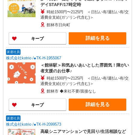
デイSTAFF/17時定時
時給1500円〜2125円 ＜日払い有/週払い有/交
通費全支給(ガソリン代含む)＞
館林市日向町
詳細を見る
キープ
派遣社員
株式会社kotrio /●TK-H-1955067
＜館林駅＞和気あいあいとした雰囲気！障がい
者支援のお仕事♪
時給1500円〜2125円 ＜日払い有/週払い有/交
通費全支給(ガソリン代含む)＞
館林市 ◆来社不要/面接なし
詳細を見る
キープ
派遣社員
株式会社kotrio /●TK-H-2099573
高級シニアマンションで見回り/生活相談など