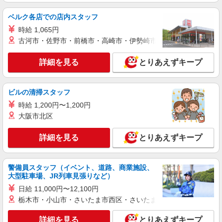
時給1500円〜2125円 ＜日払い有/週払い有/交
ベルク各店での店内スタッフ
通費全支給(ガソリン代含む)＞
館林市 ◆来社不要/面接なし
時給 1,065円
古河市・佐野市・前橋市・高崎市・伊勢崎市・太田市・館林市・
詳細を見る
キープ
詳細を見る
とりあえずキープ
派遣社員
株式会社kotrio /●TK-H-2099715
ビルの清掃スタッフ
多々良駅★チームで動くお仕事◎研修充実の障
がいデイ♪
時給 1,200円〜1,200円
大阪市北区
時給1500円〜2125円 ＜日払い有/週払い有/交
通費全支給(ガソリン代含む)＞
詳細を見る
とりあえずキープ
館林市日向町
詳細を見る
キープ
警備員スタッフ（イベント、道路、商業施設、
大型駐車場、JR列車見張りなど）
日給 11,000円〜12,100円
栃木市・小山市・さいたま市西区・さいたま市岩槻区・久喜市・
詳細を見る
とりあえずキープ