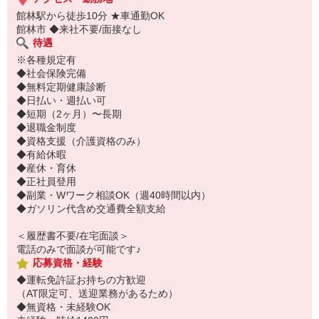
館林駅から徒歩10分 ★車通勤OK
館林市 ◆来社不要/面接なし
待遇
※各種規定有
◆社会保険完備
◆無料定期健康診断
◆日払い・週払い可
◆短期（2ヶ月）〜長期
◆退職金制度
◆資格支援（介護資格のみ）
◆有給休暇
◆産休・育休
◆正社員登用
◆副業・Wワーク相談OK（週40時間以内）
◆ガソリン代含め交通費全額支給
＜履歴書不要/在宅面談＞
電話のみで面談が可能です♪
応募資格・経験
◆運転免許証お持ちの方歓迎
（AT限定可、送迎業務があるため）
◆無資格・未経験OK