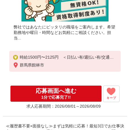
弊社ではあなたにピッタリの職場をご案内します。希望
勤務地や曜日・時間などお気軽にご相談ください。担
当...
時給1500円〜2125円 ＜日払い有/週払い有/交通費
全支給(ガソリン代含む)＞
群馬県館林市
応募画面へ進む
1分で応募完了!!
キープ
求人応募期間：2026/08/01～2026/08/09
≪履歴書不要×面接なし≫まずは気軽に応募！最短3日でお仕事決