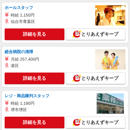
時給1500円〜2125円 ＜日払い有/週払い有/交
ホールスタッフ
通費全支給(ガソリン代含む)＞
時給 1,150円
館林市 交通費全額支給
仙台市青葉区
詳細を見る
キープ
詳細を見る
とりあえずキープ
派遣社員
株式会社kotrio /●TK-H-1954815
総合病院の清掃
館林駅＊20代〜50代の子育て世代活躍中！障
月給 257,400円
がい者支援員◎
港区
時給1500円〜2125円 ＜日払い有/週払い有/交
通費全支給(ガソリン代含む)＞
詳細を見る
とりあえずキープ
館林市 ◆来社不要/面接なし
レジ・商品陳列スタッフ
詳細を見る
キープ
時給 1,180円
派遣社員
堺市堺区
株式会社kotrio /●TK-H-2099576
高級シニアマンションで見回り/生活相談など
詳細を見る
とりあえずキープ
≪館林駅≫