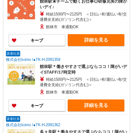
館林駅★チームで動くお仕事◎研修充実の障が
いデイ♪
時給1500円〜2125円 ＜日払い有/週払い有/交
通費全支給(ガソリン代含む)＞
館林市 車通勤OK
詳細を見る
キープ
派遣社員
株式会社kotrio /●TK-H-2091359
館林駅＊働きやすさで選ぶならココ！障がいデ
イSTAFF/17時定時
時給1500円〜2125円 ＜日払い有/週払い有/交
通費全支給(ガソリン代含む)＞
館林市 車通勤OK
詳細を見る
キープ
派遣社員
株式会社kotrio /●TK-H-2091362
多々良駅＊働きやすさで選ぶならココ！障がい