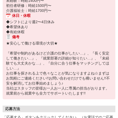
未経験：時給1400円〜
初任者研修：時給1500円〜
介護福祉士：時給1700円〜
休日・休暇
◆シフトにより週2〜4日休み
◆希望休あり
◆有給休暇
備考
★安心して働ける環境が大切★
『希望や制約があるけど介護の仕事がしたい…』、『長く安定
して働きたい…』、『就業部署の詳細が知りたい…』、『未経
験でも大丈夫かな…』、『自分に合う仕事をマッチングしてほ
しい…』
お仕事を探される上で色々なことが気になりますよね☆まずは
お気軽にご連絡ください!!お問い合わせだけでも構いません!!不
安を解消してお仕事始めましょう♪
当社はスタッフの皆様お一人お一人に専属の担当がおります。
就業前から就業中も全力でサポートいたします!!
応募方法
「応募する」ボタンをクリックしてください。（お電話でのご応募