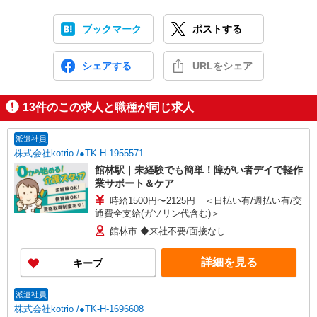
ブックマーク
ポストする
シェアする
URLをシェア
13
件のこの求人と職種が同じ求人
派遣社員
株式会社kotrio /●TK-H-1955571
館林駅｜未経験でも簡単！障がい者デイで軽作
業サポート＆ケア
時給1500円〜2125円 ＜日払い有/週払い有/交
通費全支給(ガソリン代含む)＞
館林市 ◆来社不要/面接なし
詳細を見る
キープ
派遣社員
株式会社kotrio /●TK-H-1696608