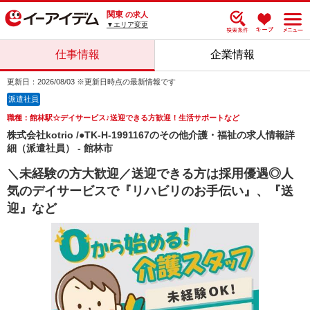
関東
の求人
▼エリア変更
仕事情報
企業情報
更新日：2026/08/03 ※更新日時点の最新情報です
派遣社員
職種：館林駅☆デイサービス♪送迎できる方歓迎！生活サポートなど
株式会社kotrio /●TK-H-1991167のその他介護・福祉の求人情報詳
細（派遣社員） - 館林市
＼未経験の方大歓迎／送迎できる方は採用優遇◎人
気のデイサービスで『リハビリのお手伝い』、『送
迎』など