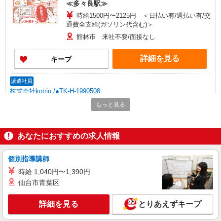
≪多々良駅≫
時給1500円〜2125円 ＜日払い有/週払い有/交
通費全支給(ガソリン代含む)＞
館林市 来社不要/面接なし
詳細を見る
キープ
派遣社員
株式会社kotrio /●TK-H-1990508
＜館林駅＞障がい者支援員募集！≪面接なし
もっと見る
≫≪週3日OK≫
時給1500円〜2125円 ＜日払い有/週払い有/交
通費全支給(ガソリン代含む)＞
あなたにおすすめの求人情報
館林市 ◆来社不要/面接なし
個別指導講師
詳細を見る
キープ
時給 1,040円〜1,390円
仙台市青葉区
派遣社員
株式会社kotrio /●TK-H-2099579
詳細を見る
とりあえずキープ
高級シニアマンションで見回り/生活相談など
≪成島駅≫