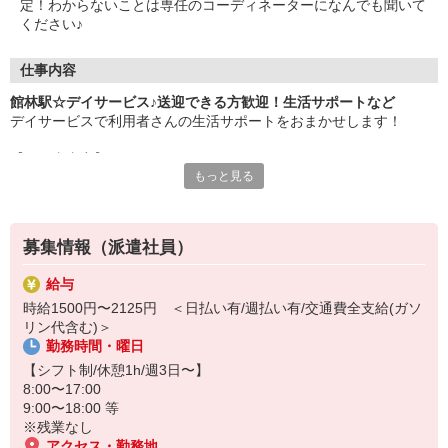
定！わからないことは専任のコーディネーターになんでも聞いて
ください♪
仕事内容
館林駅☆デイサービス♪送迎できる方歓迎！生活サポートなど
デイサービスで利用者さんの生活サポートをおまかせします！
【お仕事内容】
もっと見る
・自宅から施設までの送迎（運転できる方）
・必要に応じて日常生活の介助
・リハビリのお手伝い/見守り
・お話やレクリエーション など
募集情報（派遣社員）
利用者さんは比較的介護度が低めなので、介護初心者・ブランクの
給与
ある方にも人気です♪
時給1500円〜2125円 ＜日払い有/週払い有/交通費全支給(ガソ
リン代含む)＞
未経験の方も大歓迎です◎
勤務時間・曜日
20代・30代・40代・50代幅広く活躍中！
【シフト制/休憩1h/週3日〜】
日払い・週払いも対応可能☆
8:00〜17:00
利用希望される方はお気軽にご相談ください。
9:00〜18:00 等
※残業なし
アクセス・勤務地