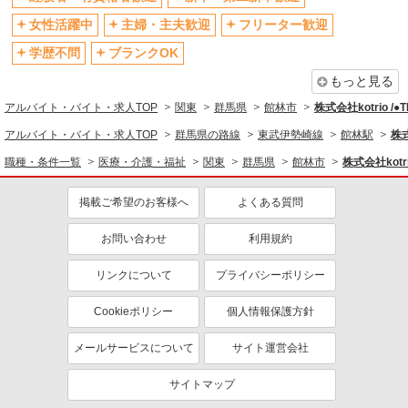
ティブなど）あり
女性活躍中
主婦・主夫歓迎
フリーター歓迎
制服貸与
研修制度あり
学歴不問
ブランクOK
資格取得支援制度あり
もっと見る
同じ職種から求人を探す
アルバイト・バイト・求人TOP
関東
群馬県
館林市
株式会社kotrio /
医療・介護・福祉
アルバイト・バイト・求人TOP
群馬県の路線
東武伊勢崎線
館林駅
株式
同じ特徴から求人を探す
職種・条件一覧
医療・介護・福祉
関東
群馬県
館林市
株式会社kotr
未経験歓迎
ミドル（40代～）活躍中
掲載ご希望のお客様へ
よくある質問
ボーナス・賞与あり
車通勤OK
お問い合わせ
利用規約
交通費支給
社会保険あり
産休・育休取得実績あり
リンクについて
プライバシーポリシー
Cookieポリシー
個人情報保護方針
メールサービスについて
サイト運営会社
サイトマップ