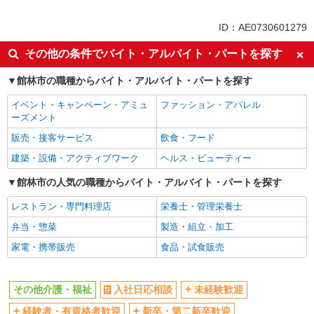
同じ特徴から館林駅の求人を探す
ID：AE0730601279
入社日応相談
未経験歓迎
その他の条件でバイト・アルバイト・パートを探す
経験者・有資格者歓迎
新卒・第二新卒歓迎
館林市の職種からバイト・アルバイト・パートを探す
女性活躍中
主婦・主夫歓迎
イベント・キャンペーン・アミュ
ファッション・アパレル
フリーター歓迎
学歴不問
ーズメント
ブランクOK
ミドル（40代～）活躍中
販売・接客サービス
飲食・フード
エルダー（50代～）活躍中
シニア（60代～）活躍中
建築・設備・アクティブワーク
ヘルス・ビューティー
高収入・高額
ボーナス・賞与あり
館林市の人気の職種からバイト・アルバイト・パートを探す
昇給あり
完全週休2日制
レストラン・専門料理店
栄養士・管理栄養士
フルタイム歓迎
禁煙・分煙
弁当・惣菜
製造・組立・加工
駅直結・駅チカ
車通勤OK
家電・携帯販売
食品・試食販売
バイク通勤OK
自転車通勤OK
残業少なめ（月20h未満）
交通費支給
その他介護・福祉
入社日応相談
未経験歓迎
社会保険あり
産休・育休取得実績あり
経験者・有資格者歓迎
新卒・第二新卒歓迎
退職金・財形貯蓄制度あり
各種手当（家族・役職・インセン