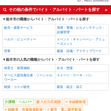
ID：AE0730598018
入社日応相談
未経験歓迎
その他の条件でバイト・アルバイト・パートを探す
経験者・有資格者歓迎
新卒・第二新卒歓迎
栃木市の職種からバイト・アルバイト・パートを探す
女性活躍中
主婦・主夫歓迎
販売・接客サービス
清掃・警備・ビルメンテナンス・
フリーター歓迎
学歴不問
設備管理
ブランクOK
ミドル（40代～）活躍中
ヘルス・ビューティー
イベント・キャンペーン・アミュ
エルダー（50代～）活躍中
シニア（60代～）活躍中
ーズメント
高収入・高額
ボーナス・賞与あり
営業
建築・設備・アクティブワーク
昇給あり
完全週休2日制
栃木市の人気の職種からバイト・アルバイト・パートを探す
フルタイム歓迎
禁煙・分煙
保育士・保育補助
弁当・惣菜
駅直結・駅チカ
車通勤OK
サービス提供責任者・ソーシャル
スイーツ・ケーキ・パン
バイク通勤OK
自転車通勤OK
ワーカー
残業少なめ（月20h未満）
交通費支給
雑貨・コスメ販売
製造・組立・加工
社会保険あり
産休・育休取得実績あり
退職金・財形貯蓄制度あり
各種手当（家族・役職・インセン
介護職・ヘルパー
入社日応相談
未経験歓迎
ティブなど）あり
経験者・有資格者歓迎
新卒・第二新卒歓迎