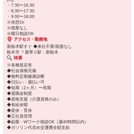
・7:30〜16:30
・8:30〜17:30
・9:00〜18:00
※休憩1h
※残業なし
※曜日相談OK
アクセス・勤務地
新栃木駅すぐ ◆来社不要/面接なし
栃木市 ＊最寄り駅：新栃木
待遇
※各種規定有
◆社会保険完備
◆無料定期健康診断
◆日払い・週払い可
◆短期（2ヶ月）〜長期
◆退職金制度
◆資格支援（介護資格のみ）
◆有給休暇
◆産休・育休
◆正社員登用
◆副業・Wワーク相談OK（週40時間以内）
◆ガソリン代含め交通費全額支給