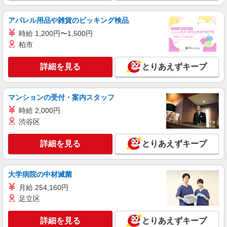
介護スタッフ／資格あり or 経験者
時給1,330円〜1,400円 ◆無資格・経験者：時
アパレル用品や雑貨のピッキング検品
給1,330円〜 ◆初任者研修・未経験：時給1,330
時給 1,200円〜1,500円
円〜 ◆初任者研修・経験者：時給1,350円〜 ◆介
栃木県栃木市 【最寄駅】東武日光線「静和
柏市
護福祉士：時給1,400円〜 ※経験者は3ヶ月以上 ※
駅」 ★勤務地は3000ヶ所以上★ 自宅から通いや
給与幅は経験・能力による ★週払いOK（規定あ
すいエリアなど、お好きな勤務地をお選び下さ
り）
詳細を見る
とりあえずキープ
い！！
詳細を見る
キープ
派遣社員
マンションの受付・案内スタッフ
（株）ウィルオブ・ワークCW 宇都宮支店/ms090101
時給 2,000円
夜勤専従
渋谷区
時給1500円 ◆前払い・日払い・週払いOK
栃木県栃木市
詳細を見る
とりあえずキープ
詳細を見る
キープ
大学病院の中材滅菌
月給 254,160円
派遣社員
足立区
株式会社kotrio /●UT-H-1981041
<栃木市>高時給&シフト柔軟でいいとこ取り♪
詳細を見る
とりあえずキープ
サ高住の補助STAFF