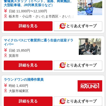
警備員スタッフ（イベント、道路、商業施設、
時給1,300円〜1,400円 ★週払いOK（規定あ
大型駐車場、JR列車見張りなど）
り） ※給与幅は経験・能力による
日給 11,000円〜12,100円
栃木県栃木市 【最寄駅】東武日光線「静和
栃木市・小山市・さいたま市西区・さいたま市岩槻区・久喜市・
駅」 ★勤務地は3000ヶ所以上★ 自宅から通いや
すいエリアなど、お好きな勤務地をお選び下さ
詳細を見る
い！！
とりあえずキープ
詳細を見る
キープ
アルバイト
パート
派遣社員
紹介予定派遣
マイクロバスにて教習所に通う生徒の送迎ドラ
日研トータルソーシング株式会社 メディカルケア事業部/宇都宮オフ
イバー
ィス
日給 15,850円
介護スタッフ／資格あり or 経験者
箕面市
時給1,330円〜1,400円 ◆無資格・経験者：時
給1,330円〜 ◆初任者研修・未経験：時給1,330
詳細を見る
とりあえずキープ
円〜 ◆初任者研修・経験者：時給1,350円〜 ◆介
栃木県栃木市 【最寄駅】東武日光線「合戦場
護福祉士：時給1,400円〜 ※経験者は3ヶ月以上 ※
駅」 ★勤務地は3000ヶ所以上★ 自宅から通いや
給与幅は経験・能力による ★週払いOK（規定あ
すいエリアなど、お好きな勤務地をお選び下さ
ラウンドワンの清掃作業員
り）
い！！
詳細を見る
キープ
時給 1,400円
大阪市城東区
アルバイト
パート
派遣社員
紹介予定派遣
日研トータルソーシング株式会社 メディカルケア事業部/宇都宮オフ
詳細を見る
とりあえずキープ
ィス