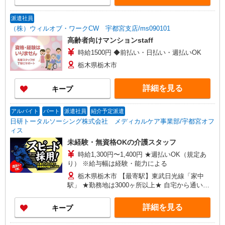
派遣社員
（株）ウィルオブ・ワークCW 宇都宮支店/ms090101
高齢者向けマンションstaff
時給1500円 ◆前払い・日払い・週払いOK
栃木県栃木市
詳細を見る
キープ
アルバイト
パート
派遣社員
紹介予定派遣
日研トータルソーシング株式会社 メディカルケア事業部/宇都宮オフ
ィス
未経験・無資格OKの介護スタッフ
時給1,300円〜1,400円 ★週払いOK（規定あ
り） ※給与幅は経験・能力による
栃木県栃木市 【最寄駅】東武日光線「家中
駅」 ★勤務地は3000ヶ所以上★ 自宅から通いや
すいエリアなど、お好きな勤務地をお選び下さ
い！！
詳細を見る
キープ