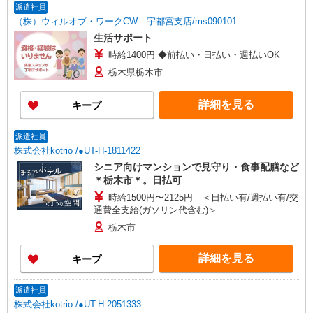
派遣社員
（株）ウィルオブ・ワークCW 宇都宮支店/ms090101
生活サポート
時給1400円 ◆前払い・日払い・週払いOK
栃木県栃木市
詳細を見る
キープ
派遣社員
株式会社kotrio /●UT-H-1811422
シニア向けマンションで見守り・食事配膳など
＊栃木市＊。日払可
時給1500円〜2125円 ＜日払い有/週払い有/交
通費全支給(ガソリン代含む)＞
栃木市
詳細を見る
キープ
派遣社員
株式会社kotrio /●UT-H-2051333