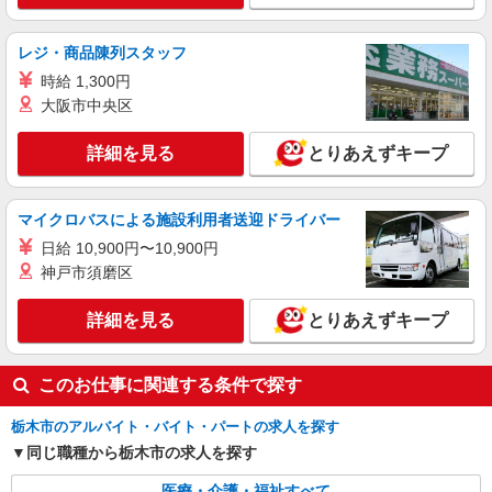
時給1500円〜2125円 ＜日払い有/週払い有/交
通費全支給(ガソリン代含む)＞
レジ・商品陳列スタッフ
栃木市 ＊最寄り駅：新栃木
時給 1,300円
大阪市中央区
詳細を見る
キープ
詳細を見る
とりあえずキープ
アルバイト
パート
派遣社員
紹介予定派遣
日研トータルソーシング株式会社 メディカルケア事業部/宇都宮オフ
ィス
マイクロバスによる施設利用者送迎ドライバー
介護スタッフ／資格あり or 経験者
日給 10,900円〜10,900円
時給1,330円〜1,400円 ◆無資格・経験者：時
神戸市須磨区
給1,330円〜 ◆初任者研修・未経験：時給1,330
円〜 ◆初任者研修・経験者：時給1,350円〜 ◆介
栃木県栃木市 【最寄駅】東武日光線「家中
護福祉士：時給1,400円〜 ※経験者は3ヶ月以上 ※
詳細を見る
とりあえずキープ
駅」 ★勤務地は3000ヶ所以上★ 自宅から通いや
給与幅は経験・能力による ★週払いOK（規定あ
すいエリアなど、お好きな勤務地をお選び下さ
り）
い！！
詳細を見る
キープ
このお仕事に関連する条件で探す
アルバイト
パート
派遣社員
紹介予定派遣
栃木市のアルバイト・バイト・パートの求人を探す
日研トータルソーシング株式会社 メディカルケア事業部/宇都宮オフ
同じ職種から栃木市の求人を探す
ィス
未経験・無資格OKの介護スタッフ
医療・介護・福祉すべて