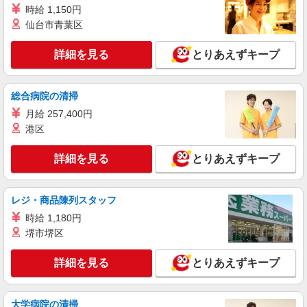
高齢者向け住宅staff
時給 1,150円
時給1500円 ◆前払い・日払い・週払いOK
仙台市青葉区
栃木県栃木市
詳細を見る
とりあえずキープ
詳細を見る
キープ
総合病院の清掃
派遣社員
株式会社kotrio /●UT-H-1876080
月給 257,400円
港区
デイサービスSTAFF｜面接なし！履歴書不
要！未経験＆無資格OK◎
詳細を見る
とりあえずキープ
時給1500円〜2125円 ＜日払い有/週払い有/交
通費全支給(ガソリン代含む)＞
栃木市 ◆来社不要
レジ・商品陳列スタッフ
時給 1,180円
詳細を見る
キープ
堺市堺区
アルバイト
パート
派遣社員
紹介予定派遣
詳細を見る
とりあえずキープ
日研トータルソーシング株式会社 メディカルケア事業部/宇都宮オフ
ィス
未経験・無資格OKの介護スタッフ
大学病院の清掃