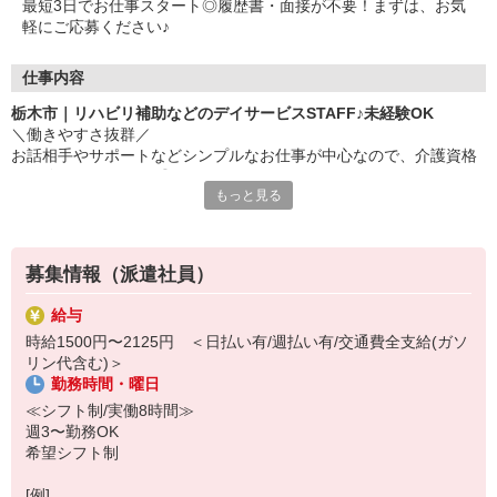
最短3日でお仕事スタート◎履歴書・面接が不要！まずは、お気
軽にご応募ください♪
仕事内容
栃木市｜リハビリ補助などのデイサービスSTAFF♪未経験OK
＼働きやすさ抜群／
お話相手やサポートなどシンプルなお仕事が中心なので、介護資格
や経験がなくてもOK◎
もっと見る
▼お仕事内容
・見守り業務
・リハビリ補助
募集情報（派遣社員）
・食事や入浴などの生活介助
・自動車での送迎作業（できる方のみ） など
給与
時給1500円〜2125円 ＜日払い有/週払い有/交通費全支給(ガソ
▼ここがポイント！！
リン代含む)＞
・ほかの施設に比べて、介助業務が少なめ★
勤務時間・曜日
・日勤のみ/残業なし、夕方までに帰れる！
・日払い・週払いOK♪
≪シフト制/実働8時間≫
・柔軟なシフト体制 など
週3〜勤務OK
希望シフト制
勤務は週3日からOKで残業がないから、プライベートと両立しやす
い職場です！
[例]