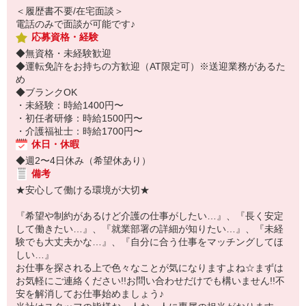
＜履歴書不要/在宅面談＞
電話のみで面談が可能です♪
応募資格・経験
◆無資格・未経験歓迎
◆運転免許をお持ちの方歓迎（AT限定可）※送迎業務があるた
め
◆ブランクOK
・未経験：時給1400円〜
・初任者研修：時給1500円〜
・介護福祉士：時給1700円〜
休日・休暇
◆週2〜4日休み（希望休あり）
備考
★安心して働ける環境が大切★
『希望や制約があるけど介護の仕事がしたい…』、『長く安定
して働きたい…』、『就業部署の詳細が知りたい…』、『未経
験でも大丈夫かな…』、『自分に合う仕事をマッチングしてほ
しい…』
お仕事を探される上で色々なことが気になりますよね☆まずは
お気軽にご連絡ください!!お問い合わせだけでも構いません!!不
安を解消してお仕事始めましょう♪