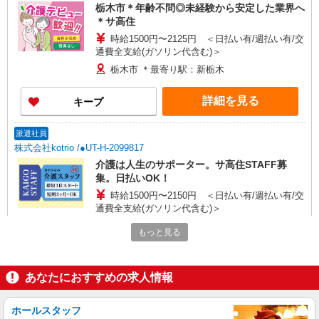
栃木市＊年齢不問◎未経験から安定した業界へ
＊サ高住
時給1500円〜2125円 ＜日払い有/週払い有/交
通費全支給(ガソリン代含む)＞
栃木市 ＊最寄り駅：新栃木
詳細を見る
キープ
派遣社員
株式会社kotrio /●UT-H-2099817
介護は人生のサポーター。サ高住STAFF募
集。日払いOK！
時給1500円〜2150円 ＜日払い有/週払い有/交
通費全支給(ガソリン代含む)＞
栃木市 ＊最寄り駅：新栃木
もっと見る
詳細を見る
キープ
あなたにおすすめの求人情報
派遣社員
（株）ウィルオブ・ワークCW 宇都宮支店/ms090101
ホールスタッフ