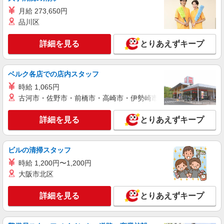
時給1,300円〜1,400円 ★週払いOK（規定あ
り） ※給与幅は経験・能力による
月給 273,650円
品川区
栃木県栃木市 【最寄駅】東武日光線・東武宇
都宮線「新栃木駅」 ★勤務地は3000ヶ所以上★
自宅から通いやすいエリアなど、お好きな勤務地
詳細を見る
とりあえずキープ
をお選び下さい！！
詳細を見る
キープ
ベルク各店での店内スタッフ
派遣社員
株式会社kotrio /●UT-H-1870945
時給 1,065円
古河市・佐野市・前橋市・高崎市・伊勢崎市・太田市・館林市・
＼収入アップを全面サポート／小規模デイ
STAFF｜資格支援制度あり
詳細を見る
とりあえずキープ
時給1500円〜2125円 ＜日払い有/週払い有/交
通費全支給(ガソリン代含む)＞
栃木市 ◆来社不要
ビルの清掃スタッフ
時給 1,200円〜1,200円
詳細を見る
キープ
大阪市北区
アルバイト
パート
派遣社員
紹介予定派遣
詳細を見る
とりあえずキープ
日研トータルソーシング株式会社 メディカルケア事業部/宇都宮オフ
ィス
未経験・無資格OKの介護スタッフ