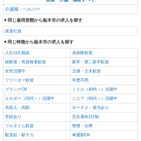
時給1,300円〜1,400円 ★週払いOK（規定あ
介護職・ヘルパー
り） ※給与幅は経験・能力による
同じ雇用形態から栃木市の求人を探す
栃木県栃木市 【最寄駅】東武日光線「静和
駅」 ★勤務地は3000ヶ所以上★ 自宅から通いや
派遣社員
すいエリアなど、お好きな勤務地をお選び下さ
い！！
詳細を見る
キープ
同じ特徴から栃木市の求人を探す
入社日応相談
未経験歓迎
経験者・有資格者歓迎
新卒・第二新卒歓迎
女性活躍中
主婦・主夫歓迎
フリーター歓迎
学歴不問
ブランクOK
ミドル（40代～）活躍中
エルダー（50代～）活躍中
シニア（60代～）活躍中
高収入・高額
ボーナス・賞与あり
昇給あり
完全週休2日制
フルタイム歓迎
禁煙・分煙
駅直結・駅チカ
車通勤OK