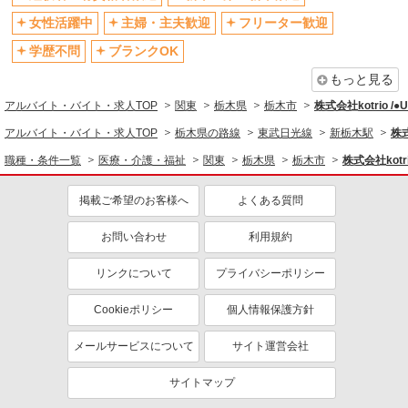
制服貸与
研修制度あり
女性活躍中
主婦・主夫歓迎
フリーター歓迎
資格取得支援制度あり
学歴不問
ブランクOK
同じ職種から求人を探す
もっと見る
医療・介護・福祉
アルバイト・バイト・求人TOP
関東
栃木県
栃木市
株式会社kotrio /
介護職・ヘルパー
アルバイト・バイト・求人TOP
栃木県の路線
東武日光線
新栃木駅
株式
同じ特徴から求人を探す
職種・条件一覧
医療・介護・福祉
関東
栃木県
栃木市
株式会社kotr
未経験歓迎
ミドル（40代～）活躍中
掲載ご希望のお客様へ
よくある質問
ボーナス・賞与あり
車通勤OK
お問い合わせ
利用規約
交通費支給
社会保険あり
産休・育休取得実績あり
リンクについて
プライバシーポリシー
Cookieポリシー
個人情報保護方針
メールサービスについて
サイト運営会社
サイトマップ