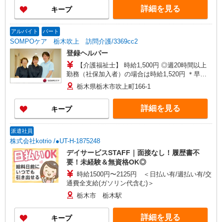
詳細を見る
キープ
アルバイト
パート
SOMPOケア 栃木吹上 訪問介護/3369cc2
登録ヘルパー
【介護福祉士】 時給1,500円 ◎週20時間以上
勤務（社保加入者）の場合は時給1,520円 ＊早朝
夜間（〜8:00、18:00〜）：時給1,875円〜 ＊日曜
栃木県栃木市吹上町166-1
祝日：時給1,800円〜 【実務者研修・初任者研修
（ヘルパー1級・2級）】 時給1,420円 ◎週20時間
詳細を見る
キープ
以上勤務（社保加入者）の場合は時給1,440円 ＊
早朝夜間（〜8:00、18:00〜）：時給1,775円〜 ＊
日曜祝日：時給1,720円〜 ◎身体介助、生活援助
派遣社員
が同時給 ◎キャンセル手当：職務時給の60％支給
株式会社kotrio /●UT-H-1875248
デイサービスSTAFF｜面接なし！履歴書不
要！未経験＆無資格OK◎
時給1500円〜2125円 ＜日払い有/週払い有/交
通費全支給(ガソリン代含む)＞
栃木市 栃木駅
詳細を見る
キープ