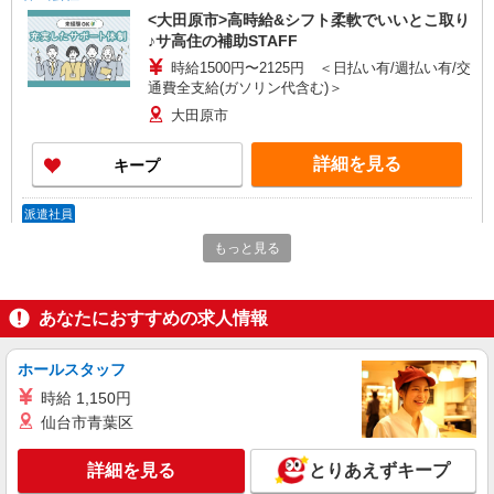
<大田原市>高時給&シフト柔軟でいいとこ取り
♪サ高住の補助STAFF
時給1500円〜2125円 ＜日払い有/週払い有/交
通費全支給(ガソリン代含む)＞
大田原市
詳細を見る
キープ
派遣社員
株式会社kotrio /●UT-H-2005855
もっと見る
大田原市★シフト柔軟で長く働きやすいシニア
向けマンション
時給1500円〜2125円 ＜日払い有/週払い有/交
あなたにおすすめの求人情報
通費全支給(ガソリン代含む)＞
大田原市
ホールスタッフ
時給 1,150円
詳細を見る
キープ
仙台市青葉区
派遣社員
詳細を見る
とりあえずキープ
株式会社kotrio /●UT-H-2067453