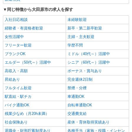
時給1500円〜2125円 ＜日払い有/週払い有/交
同じ特徴から大田原市の求人を探す
通費全支給(ガソリン代含む)＞
大田原市
入社日応相談
未経験歓迎
経験者・有資格者歓迎
新卒・第二新卒歓迎
詳細を見る
キープ
女性活躍中
主婦・主夫歓迎
フリーター歓迎
学歴不問
ブランクOK
ミドル（40代～）活躍中
エルダー（50代～）活躍中
シニア（60代～）活躍中
高収入・高額
ボーナス・賞与あり
昇給あり
完全週休2日制
フルタイム歓迎
禁煙・分煙
駅直結・駅チカ
車通勤OK
バイク通勤OK
自転車通勤OK
残業少なめ（月20h未満）
交通費支給
社会保険あり
産休・育休取得実績あり
退職金・財形貯蓄制度あり
各種手当（家族・役職・インセン