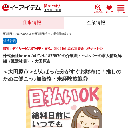
関東
の求人
▼エリア変更
仕事情報
企業情報
更新日：2026/08/03 ※更新日時点の最新情報です
派遣社員
職種：デイサービスSTAFF＊日払いOK！推し活の軍資金も即ゲット◎
株式会社kotrio /●UT-H-1875970の介護職・ヘルパーの求人情報詳
細（派遣社員） - 大田原市
＜大田原市＞がんばった分がすぐお財布に！推しの
ために働こう♪無資格・未経験歓迎◎