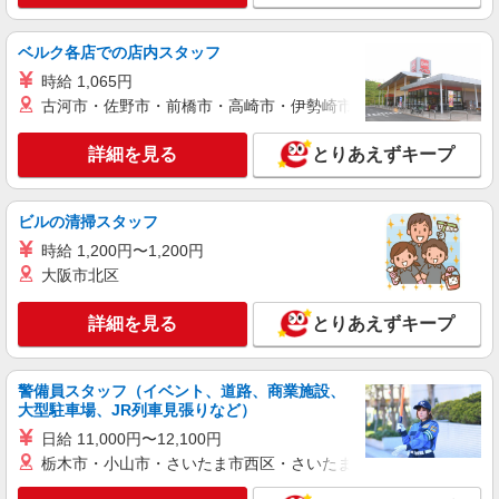
大田原市/未経験OK★誰かの支えになれる人
に！グルホの世話人♪
時給1500円〜2125円 ＜日払い有/週払い有/交
ベルク各店での店内スタッフ
通費全支給(ガソリン代含む)＞
時給 1,065円
大田原市
古河市・佐野市・前橋市・高崎市・伊勢崎市・太田市・館林市・
詳細を見る
キープ
詳細を見る
とりあえずキープ
派遣社員
ビルの清掃スタッフ
株式会社kotrio /●UT-H-2068035
大田原市｜まずは送迎業務で活躍しよう◎デイ
時給 1,200円〜1,200円
サービスSTAFF
大阪市北区
時給1500円〜2125円 ＜日払い有/週払い有/交
通費全支給(ガソリン代含む)＞
詳細を見る
とりあえずキープ
大田原市内多数 マイカー通勤OK
警備員スタッフ（イベント、道路、商業施設、
詳細を見る
キープ
大型駐車場、JR列車見張りなど）
日給 11,000円〜12,100円
派遣社員
栃木市・小山市・さいたま市西区・さいたま市岩槻区・久喜市・
株式会社kotrio /●UT-H-2028496
≪大田原市≫日勤のみ＆残業ナシ！お迎えに間