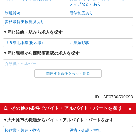
ティブなど）あり
制服貸与
研修制度あり
資格取得支援制度あり
同じ沿線・駅から求人を探す
ＪＲ東北本線(栃木県)
西那須野駅
同じ職種から西那須野駅の求人を探す
介護職・ヘルパー
関連する条件をもっと見る
同じ雇用形態から西那須野駅の求人を探す
派遣社員
同じ特徴から西那須野駅の求人を探す
ID：AE0730590693
入社日応相談
未経験歓迎
その他の条件でバイト・アルバイト・パートを探す
経験者・有資格者歓迎
新卒・第二新卒歓迎
大田原市の職種からバイト・アルバイト・パートを探す
女性活躍中
主婦・主夫歓迎
軽作業・製造・物流
医療・介護・福祉
フリーター歓迎
学歴不問