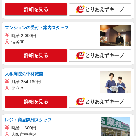
◎日収1.2万円も可
詳細を見る
時給1500円〜2125円 ＜日払い有/週払い有/交
とりあえずキープ
通費全支給(ガソリン代含む)＞
大田原市内多数 マイカー通勤OK
マンションの受付・案内スタッフ
詳細を見る
時給 2,000円
キープ
渋谷区
派遣社員
詳細を見る
とりあえずキープ
株式会社kotrio /●UT-H-2010080
大田原市＊少人数グルホで利用者さんと家事や
掃除など♪日払いOK
大学病院の中材滅菌
時給1500円〜2125円 ＜日払い有/週払い有/交
通費全支給(ガソリン代含む)＞
月給 254,160円
足立区
大田原市
詳細を見る
とりあえずキープ
詳細を見る
キープ
派遣社員
レジ・商品陳列スタッフ
株式会社kotrio /●UT-H-2009615
時給 1,300円
向かう先は、笑顔の待つ場所！デイサービスの
大阪市中央区
サポート＆送迎STAFF