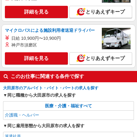
時給1500円〜2125円 ＜日払い有/週払い有/交
詳細を見る
とりあえずキープ
通費全支給(ガソリン代含む)＞
大田原市
マイクロバスによる施設利用者送迎ドライバー
詳細を見る
キープ
日給 10,900円〜10,900円
神戸市須磨区
派遣社員
株式会社kotrio /●UT-H-1977803
詳細を見る
とりあえずキープ
大田原市≫日払いですぐゲッツ！グルホで家
事・生活サポートなど
時給1500円〜2125円 ＜日払い有/週払い有/交
このお仕事に関連する条件で探す
通費全支給(ガソリン代含む)＞
大田原市
大田原市のアルバイト・バイト・パートの求人を探す
同じ職種から大田原市の求人を探す
詳細を見る
キープ
医療・介護・福祉すべて
介護職・ヘルパー
派遣社員
株式会社kotrio /●UT-H-2051320
同じ雇用形態から大田原市の求人を探す
大田原市＊年齢不問◎未経験から安定した業界
へ＊サ高住
派遣社員