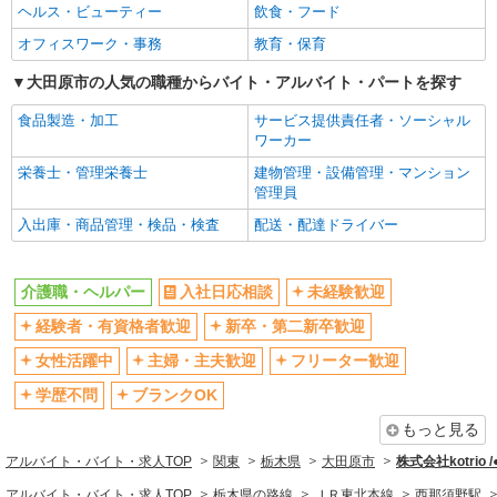
ヘルス・ビューティー
飲食・フード
ブランクOK
ミドル（40代～）活躍中
オフィスワーク・事務
教育・保育
エルダー（50代～）活躍中
シニア（60代～）活躍中
高収入・高額
大田原市の人気の職種からバイト・アルバイト・パートを探す
ボーナス・賞与あり
昇給あり
完全週休2日制
食品製造・加工
サービス提供責任者・ソーシャル
ワーカー
フルタイム歓迎
禁煙・分煙
栄養士・管理栄養士
建物管理・設備管理・マンション
駅直結・駅チカ
車通勤OK
管理員
バイク通勤OK
自転車通勤OK
入出庫・商品管理・検品・検査
配送・配達ドライバー
残業少なめ（月20h未満）
交通費支給
社会保険あり
産休・育休取得実績あり
介護職・ヘルパー
入社日応相談
未経験歓迎
退職金・財形貯蓄制度あり
各種手当（家族・役職・インセン
経験者・有資格者歓迎
新卒・第二新卒歓迎
ティブなど）あり
制服貸与
研修制度あり
女性活躍中
主婦・主夫歓迎
フリーター歓迎
資格取得支援制度あり
学歴不問
ブランクOK
同じ職種から求人を探す
もっと見る
アルバイト・バイト・求人TOP
関東
栃木県
大田原市
株式会社kotrio 
医療・介護・福祉
アルバイト・バイト・求人TOP
栃木県の路線
ＪＲ東北本線
西那須野駅