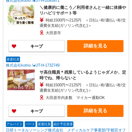
株式会社kotrio /●UT-H-2093971
＼健康的に働こう／利用者さんと一緒に体操や
リハビリサポート等
時給1500円〜2125円 ＜日払い有/週払い有/交
通費全支給(ガソリン代含む)＞
大田原市
詳細を見る
キープ
派遣社員
株式会社kotrio /●UT-H-1732749
サ高住職員＊残業しているようじゃダメか、定
時でね、帰らないと
時給1500円〜2125円 ＜日払い有/週払い有/交
通費全支給(ガソリン代含む)＞
大田原市内多数 マイカー通勤OK
詳細を見る
キープ
アルバイト
パート
派遣社員
紹介予定派遣
日研トータルソーシング株式会社 メディカルケア事業部/宇都宮オフ