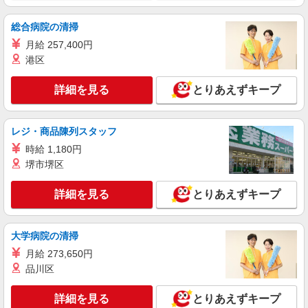
いつもの家事がお仕事に！？少人数の福祉施設
で日常サポート！
総合病院の清掃
時給1500円〜2125円 ＜日払い有/週払い有/交
月給 257,400円
通費全支給(ガソリン代含む)＞
港区
大田原市
詳細を見る
とりあえずキープ
詳細を見る
キープ
派遣社員
レジ・商品陳列スタッフ
株式会社kotrio /●UT-H-1905882
時給 1,180円
大田原市▼綺麗なサ高住で生活ケア▼清掃やフ
堺市堺区
ロアの巡回など
時給1500円〜2125円 ＜日払い有/週払い有/交
詳細を見る
とりあえずキープ
通費全支給(ガソリン代含む)＞
大田原市
大学病院の清掃
詳細を見る
キープ
月給 273,650円
品川区
派遣社員
株式会社kotrio /●UT-H-2067383
詳細を見る
とりあえずキープ