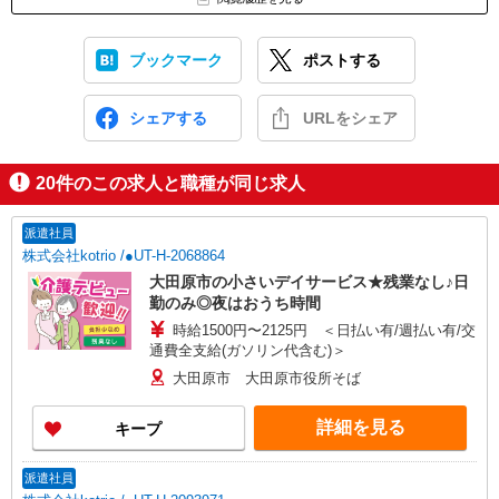
ブックマーク
ポストする
シェアする
URLをシェア
20
件のこの求人と職種が同じ求人
派遣社員
株式会社kotrio /●UT-H-2068864
大田原市の小さいデイサービス★残業なし♪日
勤のみ◎夜はおうち時間
時給1500円〜2125円 ＜日払い有/週払い有/交
通費全支給(ガソリン代含む)＞
大田原市 大田原市役所そば
詳細を見る
キープ
派遣社員