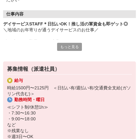
仕事内容
デイサービスSTAFF＊日払いOK！推し活の軍資金も即ゲット◎
＼地域のお年寄りが通うデイサービスのお仕事／
働く時間は日勤帯のみ！残業なし！
もっと見る
お仕事のあとはスグ推し事ができます◎
〜おもなお仕事〜
・リハビリのサポート
募集情報（派遣社員）
・レクリエーション企画、実施
・食事や入浴等の介助、サポート
給与
・お話相手
時給1500円〜2125円 ＜日払い有/週払い有/交通費全支給(ガソ
・送迎（できる方のみ）
リン代含む)＞
など
勤務時間・曜日
シンプルなお仕事ばかりで難しいことは一切ありません♪無資格・未
≪シフト制/休憩1h≫
経験の方も大歓迎◎
・7:30〜16:30
・9:00〜18:00
ご応募お待ちしております！
など
※残業なし
※週3日〜OK