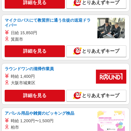
詳細を見る
とりあえずキープ
に合うデイサービス
時給1500円〜2125円 ＜日払い有/週払い有/交
通費全支給(ガソリン代含む)＞
マイクロバスにて教習所に通う生徒の送迎ドラ
大田原市
イバー
日給 15,850円
詳細を見る
キープ
箕面市
派遣社員
詳細を見る
とりあえずキープ
株式会社kotrio /●UT-H-2094130
未経験大歓迎のデイサービスSTAFF＊運転で
きる方求む！大田原市
ラウンドワンの清掃作業員
時給1500円〜2125円 ＜日払い有/週払い有/交
時給 1,400円
通費全支給(ガソリン代含む)＞
大阪市城東区
大田原市
詳細を見る
とりあえずキープ
詳細を見る
キープ
アパレル用品や雑貨のピッキング検品
派遣社員
株式会社kotrio /●UT-H-2066945
時給 1,200円〜1,500円
大田原市＊グループホームSTAFF＊経験不問
柏市