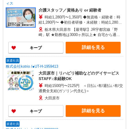
ィス
介護スタッフ／資格あり or 経験者
時給1,280円〜1,350円 ◆無資格・経験者：時
給1,280円〜 ◆初任者研修・未経験：時給1,280
円〜 ◆初任者研修・経験者：時給1,300円〜 ◆介
栃木県大田原市 【最寄駅】JR宇都宮線「野
護福祉士：時給1,350円〜 ※経験者は3ヶ月以上 ※
崎」駅 ★勤務地は3000ヶ所以上★ 自宅から通い
給与幅は経験・能力による ★週払いOK（規定あ
やすいエリアなど、お好きな勤務地をお選び下さ
り）
い！！
詳細を見る
キープ
派遣社員
株式会社kotrio /●UT-H-1959413
大田原市｜リハビリ補助などのデイサービス
STAFF♪未経験OK
時給1500円〜2125円 ＜日払い有/週払い有/交
通費全支給(ガソリン代含む)＞
大田原市
詳細を見る
キープ
派遣社員