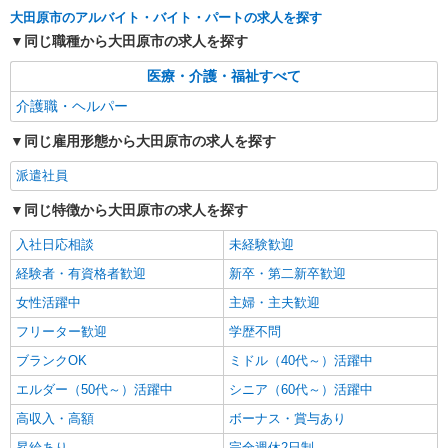
通費全支給(ガソリン代含む)＞
大田原市のアルバイト・バイト・パートの求人を探す
大田原市内多数 マイカー通勤OK
同じ職種から大田原市の求人を探す
詳細を見る
キープ
医療・介護・福祉すべて
介護職・ヘルパー
派遣社員
株式会社kotrio /●UT-H-2158888
同じ雇用形態から大田原市の求人を探す
デイサービスSTAFF＊日払いOK！推し活の軍
派遣社員
資金も即ゲット◎
時給1500円〜2125円 ＜日払い有/週払い有/交
同じ特徴から大田原市の求人を探す
通費全支給(ガソリン代含む)＞
入社日応相談
未経験歓迎
大田原市
経験者・有資格者歓迎
新卒・第二新卒歓迎
詳細を見る
キープ
女性活躍中
主婦・主夫歓迎
フリーター歓迎
学歴不問
派遣社員
株式会社kotrio /●UT-H-2160125
ブランクOK
ミドル（40代～）活躍中
大田原市＊グループホームで家事・生活サポー
エルダー（50代～）活躍中
シニア（60代～）活躍中
トのお仕事♪
高収入・高額
ボーナス・賞与あり
時給1500円〜2125円 ＜日払い有/週払い有/交
通費全支給(ガソリン代含む)＞
昇給あり
完全週休2日制