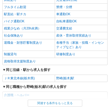
大田原市内多数 マイカー通勤OK
フルタイム歓迎
禁煙・分煙
駅直結・駅チカ
車通勤OK
詳細を見る
キープ
バイク通勤OK
自転車通勤OK
残業少なめ（月20h未満）
交通費支給
社会保険あり
産休・育休取得実績あり
退職金・財形貯蓄制度あり
各種手当（家族・役職・インセン
ティブなど）あり
制服貸与
研修制度あり
資格取得支援制度あり
同じ沿線・駅から求人を探す
ＪＲ東北本線(栃木県)
野崎(栃木)駅
同じ職種から野崎(栃木)駅の求人を探す
介護職・ヘルパー
関連する条件をもっと見る
同じ雇用形態から野崎(栃木)駅の求人を探す