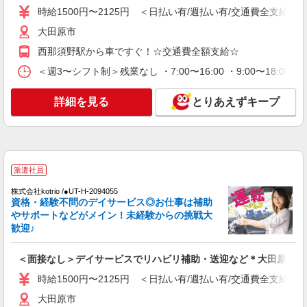
時給1500円〜2125円 ＜日払い有/週払い有/交通費全支給(ガ
時給1500円〜2125円 ＜日払い有/週払い有/交
通費全支給(ガソリン代含む)＞
大田原市
大田原市内多数 マイカー通勤OK
西那須野駅から車ですぐ！☆交通費全額支給☆
＜週3〜シフト制＞残業なし ・7:00〜16:00 ・9:00〜18:0
詳細を見る
キープ
詳細を見る
とりあえずキープ
派遣社員
株式会社kotrio /●UT-H-2156203
活動支援メインで負担少なめ＊障がい者デイサ
ービスの支援員＊
時給1500円〜2125円 ＜日払い有/週払い有/交
派遣社員
通費全支給(ガソリン代含む)＞
株式会社kotrio /●UT-H-2094055
大田原市内多数 マイカー通勤OK
資格・経験不問のデイサービス◎お仕事は補助
やサポートなどがメイン！未経験からの挑戦大
詳細を見る
キープ
歓迎♪
派遣社員
＜面接なし＞デイサービスでリハビリ補助・送迎など＊大田原市
株式会社kotrio /●UT-H-1981042
時給1500円〜2125円 ＜日払い有/週払い有/交通費全支給(ガ
<大田原市>高時給&シフト柔軟でいいとこ取り
♪サ高住の補助STAFF
大田原市