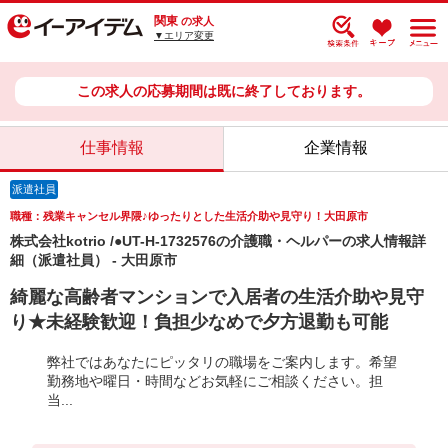
関東
の求人
▼エリア変更
この求人の応募期間は既に終了しております。
仕事情報
企業情報
派遣社員
職種：残業キャンセル界隈♪ゆったりとした生活介助や見守り！大田原市
株式会社kotrio /●UT-H-1732576の介護職・ヘルパーの求人情報詳
細（派遣社員） - 大田原市
綺麗な高齢者マンションで入居者の生活介助や見守
り★未経験歓迎！負担少なめで夕方退勤も可能
弊社ではあなたにピッタリの職場をご案内します。希望
勤務地や曜日・時間などお気軽にご相談ください。担
当...