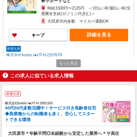
事サポートなど
時給1500円〜2125円 ＜日払い有/週払い有/交
通費全支給(ガソリン代含む)＞
大田原市内多数 マイカー通勤OK
詳細を見る
キープ
派遣社員
株式会社kotrio /●UT-H-2157679
大田原市＊障がい者デイサービスSTAFF大募
もっと見る
集！無資格・未経験歓迎
この求人に似ている求人情報
時給1500円〜2125円 ＜日払い有/週払い有/交
通費全支給(ガソリン代含む)＞
大田原市
派遣社員
詳細を見る
キープ
株式会社kotrio /●UT-H-2051320
40代50代多数活躍中！サービス付き高齢者住宅
◆異業種からの転職者も多く、安心してスター
派遣社員
トできる環境
株式会社kotrio /●UT-H-2117642
大田原市◆サ高住スタッフ◆穏やかな職場×週
大田原市＊年齢不問◎未経験から安定した業界へ＊サ高住
3〜×残業なし