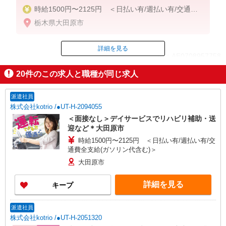
時給1500円〜2125円 ＜日払い有/週払い有/交通費
全支給(ガソリン代含む)＞
栃木県大田原市
詳細を見る
ID：AE0708957758
20
件のこの求人と職種が同じ求人
掲載期間終了
派遣社員
株式会社kotrio /●UT-H-2094055
＜面接なし＞デイサービスでリハビリ補助・送
迎など＊大田原市
時給1500円〜2125円 ＜日払い有/週払い有/交
通費全支給(ガソリン代含む)＞
大田原市
詳細を見る
キープ
派遣社員
株式会社kotrio /●UT-H-2051320