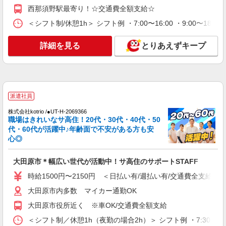
時給1500円〜2125円 ＜日払い有/週払い有/交
西那須野駅最寄り！☆交通費全額支給☆
通費全支給(ガソリン代含む)＞
＜シフト制/休憩1h＞ シフト例 ・7:00〜16:00 ・9:00〜18:
大田原市
詳細を見る
とりあえずキープ
詳細を見る
キープ
派遣社員
株式会社kotrio /●UT-H-2159806
大田原市のサ高住STAFF▼フロアの巡回や安
派遣社員
否確認/清掃など
株式会社kotrio /●UT-H-2069366
時給1500円〜2125円 ＜日払い有/週払い有/交
職場はきれいなサ高住！20代・30代・40代・50
通費全支給(ガソリン代含む)＞
代・60代が活躍中♪年齢面で不安がある方も安
大田原市 大田原市役所そば
心◎
詳細を見る
キープ
大田原市＊幅広い世代が活動中！サ高住のサポートSTAFF
時給1500円〜2150円 ＜日払い有/週払い有/交通費全支給(ガ
派遣社員
大田原市内多数 マイカー通勤OK
株式会社kotrio /●UT-H-2117845
大田原市役所近く ※車OK/交通費全額支給
大田原市＊穏やかなデイサービスで生活サポー
トのお仕事＊
＜シフト制／休憩1h（夜勤の場合2h）＞ シフト例 ・7:30〜16:30