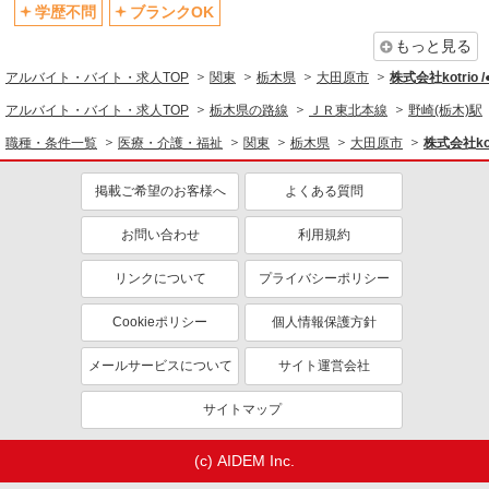
退職金・財形貯蓄制度あり
各種手当（家族・役職・インセン
学歴不問
ブランクOK
ティブなど）あり
もっと見る
制服貸与
研修制度あり
アルバイト・バイト・求人TOP
関東
栃木県
大田原市
株式会社kotrio 
資格取得支援制度あり
アルバイト・バイト・求人TOP
栃木県の路線
ＪＲ東北本線
野崎(栃木)駅
同じ職種から求人を探す
職種・条件一覧
医療・介護・福祉
関東
栃木県
大田原市
株式会社kot
医療・介護・福祉
掲載ご希望のお客様へ
よくある質問
介護職・ヘルパー
お問い合わせ
利用規約
同じ特徴から求人を探す
未経験歓迎
ミドル（40代～）活躍中
リンクについて
プライバシーポリシー
ボーナス・賞与あり
車通勤OK
Cookieポリシー
個人情報保護方針
交通費支給
社会保険あり
メールサービスについて
サイト運営会社
産休・育休取得実績あり
サイトマップ
(c) AIDEM Inc.