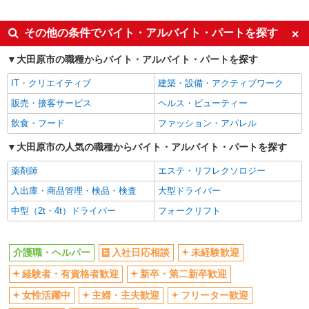
派遣社員
同じ特徴から野崎(栃木)駅の求人を探す
その他の条件でバイト・アルバイト・パートを探す
入社日応相談
未経験歓迎
大田原市の職種からバイト・アルバイト・パートを探す
経験者・有資格者歓迎
新卒・第二新卒歓迎
IT・クリエイティブ
建築・設備・アクティブワーク
女性活躍中
主婦・主夫歓迎
販売・接客サービス
ヘルス・ビューティー
フリーター歓迎
学歴不問
飲食・フード
ファッション・アパレル
ブランクOK
ミドル（40代～）活躍中
大田原市の人気の職種からバイト・アルバイト・パートを探す
エルダー（50代～）活躍中
シニア（60代～）活躍中
薬剤師
エステ・リフレクソロジー
高収入・高額
ボーナス・賞与あり
入出庫・商品管理・検品・検査
大型ドライバー
昇給あり
完全週休2日制
中型（2t・4t）ドライバー
フォークリフト
フルタイム歓迎
禁煙・分煙
駅直結・駅チカ
車通勤OK
介護職・ヘルパー
入社日応相談
未経験歓迎
バイク通勤OK
自転車通勤OK
残業少なめ（月20h未満）
経験者・有資格者歓迎
新卒・第二新卒歓迎
交通費支給
社会保険あり
産休・育休取得実績あり
女性活躍中
主婦・主夫歓迎
フリーター歓迎