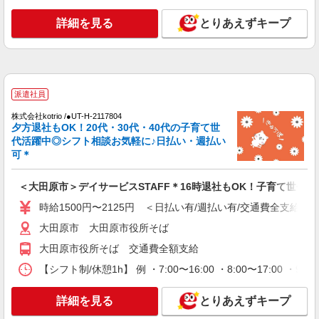
時給1500円〜2125円 ＜日払い有/週払い有/交
通費全支給(ガソリン代含む)＞
詳細を見る
とりあえずキープ
大田原市
詳細を見る
キープ
派遣社員
派遣社員
株式会社kotrio /●UT-H-2161627
株式会社kotrio /●UT-H-2117804
夕方退社もOK！20代・30代・40代の子育て世
≪履歴書不要・面接なし≫大田原市＊生活支援
代活躍中◎シフト相談お気軽に♪日払い・週払い
員募集＊日勤のみ
可＊
時給1500円〜2125円 ＜日払い有/週払い有/交
通費全支給(ガソリン代含む)＞
＜大田原市＞デイサービスSTAFF＊16時退社もOK！子育て世代活
大田原市
時給1500円〜2125円 ＜日払い有/週払い有/交通費全支給(ガ
詳細を見る
キープ
大田原市 大田原市役所そば
大田原市役所そば 交通費全額支給
派遣社員
株式会社kotrio /●UT-H-2157534
【シフト制/休憩1h】 例 ・7:00〜16:00 ・8:00〜17:00 ・9:
＜大田原市＞障がい者施設の支援員＊軽作業の
見守りなど＊日払いOK
詳細を見る
とりあえずキープ
時給1500円〜2125円 ＜日払い有/週払い有/交