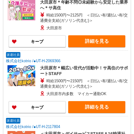
大田原市＊年齢不問◎未経験から安定した業界
へ＊サ高住
時給1500円〜2125円 ＜日払い有/週払い有/交
通費全支給(ガソリン代含む)＞
大田原市
詳細を見る
キープ
派遣社員
株式会社kotrio /●UT-H-2069366
大田原市＊幅広い世代が活動中！サ高住のサポ
ートSTAFF
時給1500円〜2150円 ＜日払い有/週払い有/交
通費全支給(ガソリン代含む)＞
大田原市内多数 マイカー通勤OK
詳細を見る
キープ
派遣社員
株式会社kotrio /●UT-H-2117804
＜大田原市＞デイサービスSTAFF＊16時退社