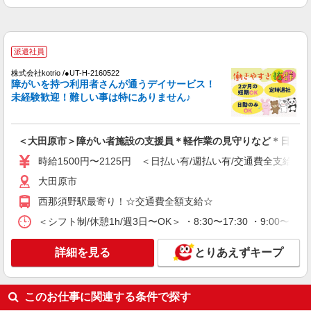
通費全支給(ガソリン代含む)＞
大田原市
派遣社員
詳細を見る
キープ
株式会社kotrio /●UT-H-2160522
障がいを持つ利用者さんが通うデイサービス！
派遣社員
未経験歓迎！難しい事は特にありません♪
株式会社kotrio /●UT-H-2093971
＼健康的に働こう／利用者さんと一緒に体操や
リハビリサポート等
＜大田原市＞障がい者施設の支援員＊軽作業の見守りなど＊日払い
時給1500円〜2125円 ＜日払い有/週払い有/交
時給1500円〜2125円 ＜日払い有/週払い有/交通費全支給(ガ
通費全支給(ガソリン代含む)＞
大田原市
大田原市
西那須野駅最寄り！☆交通費全額支給☆
詳細を見る
キープ
＜シフト制/休憩1h/週3日〜OK＞ ・8:30〜17:30 ・9:00〜18:0
派遣社員
詳細を見る
とりあえずキープ
株式会社kotrio /●UT-H-2068035
大田原市｜まずは送迎業務で活躍しよう◎デイ
サービスSTAFF
このお仕事に関連する条件で探す
時給1500円〜2125円 ＜日払い有/週払い有/交