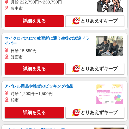
月給 222,750円〜230,750円
時給1250円 ＜高校生＞時給1230円
豊中市
神奈川県平塚市代官町33-1D-104
詳細を見る
とりあえずキープ
詳細を見る
キープ
アルバイト
パート
マイクロバスにて教習所に通う生徒の送迎ドラ
イバー
ケンタッキーフライドチキン 平塚四之宮店
カウンター・キッチンスタッフ ＜優先募集日
日給 15,850円
時＞土日祝 フルタイム
箕面市
時給1300円 ＜高校生＞時給1300円
詳細を見る
とりあえずキープ
神奈川県平塚市四之宮6-4-36
詳細を見る
キープ
アパレル用品や雑貨のピッキング検品
時給 1,200円〜1,500円
アルバイト
パート
柏市
ケンタッキーフライドチキン ららぽーと湘南平塚店
カウンター・キッチンスタッフ ＜優先募集日
詳細を見る
とりあえずキープ
時＞フルタイム
時給1350円 ＜高校生＞時給1300円
神奈川県平塚市天沼10‐1