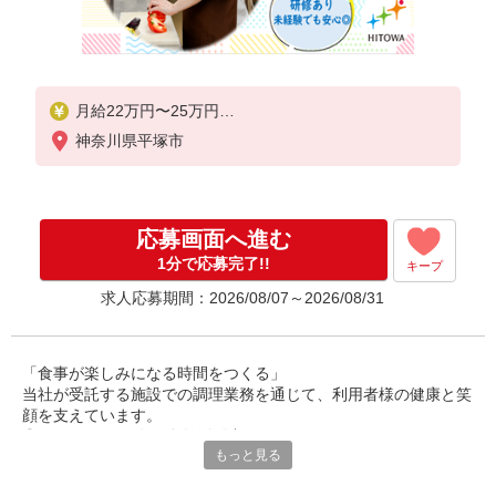
月給22万円〜25万円
神奈川県平塚市
※給与は経験や前職給与に応じて決定します。
賞与年2回
応募画面へ進む
1分で応募完了!!
キープ
求人応募期間：2026/08/07～2026/08/31
「食事が楽しみになる時間をつくる」
当社が受託する施設での調理業務を通じて、利用者様の健康と笑
顔を支えています。
◎30〜50代の男女が多数活躍中。
もっと見る
調理師としての経験を活かし、安定した環境で長く働ける職場で
す。