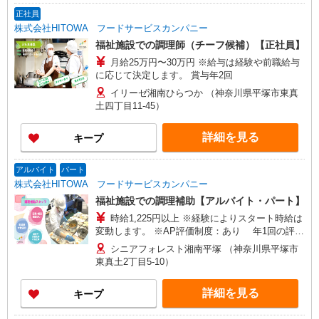
正社員
株式会社HITOWA フードサービスカンパニー
福祉施設での調理師（チーフ候補）【正社員】
月給25万円〜30万円 ※給与は経験や前職給与
に応じて決定します。 賞与年2回
イリーゼ湘南ひらつか （神奈川県平塚市東真
土四丁目11-45）
詳細を見る
キープ
アルバイト
パート
株式会社HITOWA フードサービスカンパニー
福祉施設での調理補助【アルバイト・パート】
時給1,225円以上 ※経験によりスタート時給は
変動します。 ※AP評価制度：あり 年1回の評価
により時給を見直します。 ※アルバイト賞与（寸
シニアフォレスト湘南平塚 （神奈川県平塚市
志）：あり 年2回。勤続年数により金額UP。
東真土2丁目5-10）
詳細を見る
キープ