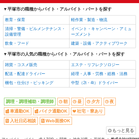
ボーナス・賞与あり
交通費支給
平塚市の職種からバイト・アルバイト・パートを探す
社会保険あり
まかない・食事補助
産休・育休取得実績あり
社員登用あり
教育・保育
軽作業・製造・物流
清掃・警備・ビルメンテナンス・
イベント・キャンペーン・アミュ
設備管理
ーズメント
飲食・フード
建築・設備・アクティブワーク
平塚市の人気の職種からバイト・アルバイト・パートを探す
雑貨・コスメ販売
エステ・リフレクソロジー
配送・配達ドライバー
経理・人事・労務・総務・法務
梱包・仕分け・ピッキング
中型（2t・4t）ドライバー
調理・調理補助・調理師
朝
昼
夕方
夜
車通勤OK
バイク通勤OK
社宅・寮あり
入社日応相談
Web面接OK
もっと見る