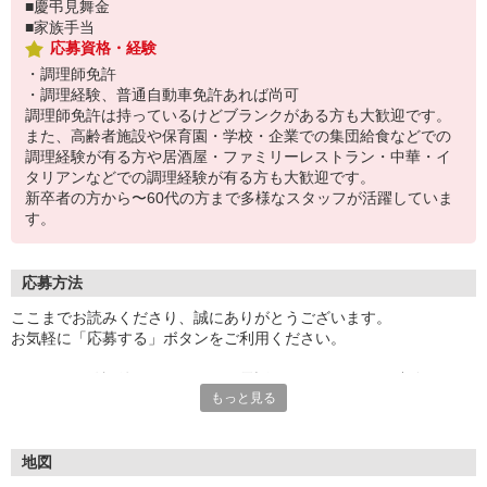
■慶弔見舞金
■家族手当
応募資格・経験
・調理師免許
・調理経験、普通自動車免許あれば尚可
調理師免許は持っているけどブランクがある方も大歓迎です。
また、高齢者施設や保育園・学校・企業での集団給食などでの
調理経験が有る方や居酒屋・ファミリーレストラン・中華・イ
タリアンなどでの調理経験が有る方も大歓迎です。
新卒者の方から〜60代の方まで多様なスタッフが活躍していま
す。
応募方法
ここまでお読みくださり、誠にありがとうございます。
お気軽に「応募する」ボタンをご利用ください。
エントリー確認後、こちらよりお電話またはSMSにてご連絡をさせ
もっと見る
ていただきます。
★WEBエントリーは24時間いつでも受付できます。
お電話の際は「イーアイデムを見た」と伝えるとスムーズです。
地図
面接時には履歴書（写真貼付）をご持参ください。