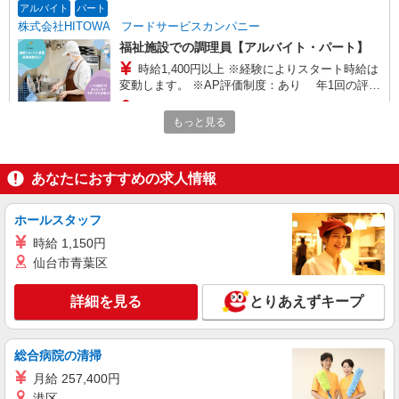
アルバイト
パート
株式会社HITOWA フードサービスカンパニー
福祉施設での調理員【アルバイト・パート】
時給1,400円以上 ※経験によりスタート時給は
変動します。 ※AP評価制度：あり 年1回の評価
により時給を見直します。 ※アルバイト賞与（寸
イリーゼ湘南ひらつか （神奈川県平塚市東真
志）：あり 年2回。勤続年数により金額UP。
もっと見る
土四丁目11-45）
詳細を見る
キープ
あなたにおすすめの求人情報
正社員
ホールスタッフ
株式会社HITOWA フードサービスカンパニー
福祉施設での調理師（チーフ候補）【正社員】
時給 1,150円
仙台市青葉区
月給25万円〜30万円 ※給与は経験や前職給与
に応じて決定します。 賞与年2回
詳細を見る
とりあえずキープ
シニアフォレスト湘南平塚 （神奈川県平塚市
東真土2丁目5-10）
総合病院の清掃
詳細を見る
キープ
月給 257,400円
港区
正社員