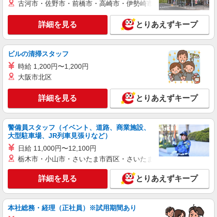
古河市・佐野市・前橋市・高崎市・伊勢崎市・太田市・館林市・
カウンター・キッチンスタッフ ＜優先募集日
時＞フルタイム
詳細を見る
とりあえずキープ
時給1350円 ＜高校生＞時給1300円
神奈川県平塚市天沼10‐1
ビルの清掃スタッフ
詳細を見る
キープ
時給 1,200円〜1,200円
大阪市北区
アルバイト
パート
ケンタッキーフライドチキン 平塚店
詳細を見る
とりあえずキープ
カウンター・キッチンスタッフ ＜優先募集日
時＞日曜 フルタイム
時給1250円 ＜高校生＞時給1230円
警備員スタッフ（イベント、道路、商業施設、
大型駐車場、JR列車見張りなど）
神奈川県平塚市紅谷町10-2金子ビル
日給 11,000円〜12,100円
栃木市・小山市・さいたま市西区・さいたま市岩槻区・久喜市・
詳細を見る
キープ
詳細を見る
とりあえずキープ
アルバイト
パート
ケンタッキーフライドチキン OSC湘南店
カウンター・キッチンスタッフ ＜優先募集日
本社総務・経理（正社員）※試用期間あり
時＞土日祝 17:00〜21:00