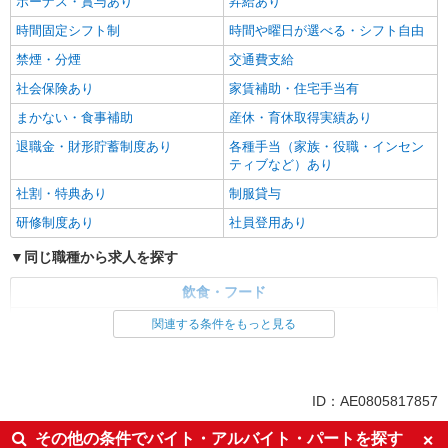
ボーナス・賞与あり
昇給あり
時間固定シフト制
時間や曜日が選べる・シフト自由
禁煙・分煙
交通費支給
社会保険あり
家賃補助・住宅手当有
まかない・食事補助
産休・育休取得実績あり
退職金・財形貯蓄制度あり
各種手当（家族・役職・インセン
ティブなど）あり
社割・特典あり
制服貸与
研修制度あり
社員登用あり
同じ職種から求人を探す
飲食・フード
調理・調理補助・調理師
関連する条件をもっと見る
同じ特徴から求人を探す
車通勤OK
社宅・寮あり
ID：AE0805817857
未経験歓迎
ミドル（40代～）活躍中
その他の条件でバイト・アルバイト・パートを探す