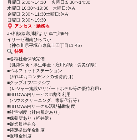
月曜日:5:30〜14:30 火曜日:5:30〜14:30
水曜日:10:30〜19:30 木曜日:休み
金曜日:5:30〜11:30土曜日:休み
日曜日:5:30〜19:30
アクセス・勤務地
JR相模線寒川駅より 車で約6分
イリーゼ湘南ひらつか
（神奈川県平塚市東真土四丁目11-45）
待遇
■各種社会保険完備
（健康保険・厚生年金・雇用保険・労災保険）
■ベネフィットステーション
（約140万コンテンツの優待割引）
■クラブオフ/エクシブ
（レジャー施設やリゾートホテル等の優待利用）
■HITOWA内サービスの割引利用
（ハウスクリーニング、家事代行等）
■HITOWA内サークル活動補助制度
■社宅制度（社内規定あり）
■保養所あり（軽井沢）
■従業員持株会
■確定拠出年金制度
■退職金制度