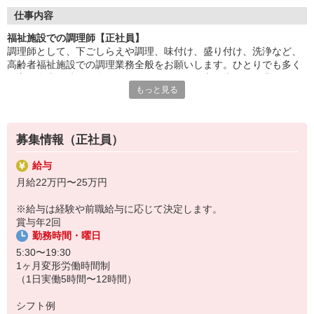
調理に集中できる環境で、仕込み・調理・盛付けなどの業務に専
仕事内容
念。
福祉施設での調理師【正社員】
チームで協力しながら、安心・安全な食事を提供します。
調理師として、下ごしらえや調理、味付け、盛り付け、洗浄など、
高齢者福祉施設での調理業務全般をお願いします。ひとりでも多く
「美味しかった」「ありがとう」の言葉が、何よりの喜び。
の方に食事の時間を楽しんでいただけるよう心を込めて作業するか
食を通じて人の心に寄り添える、やりがいのある仕事です。
もっと見る
らこそ、利用者さまの笑顔を見られたときには達成感を感じられま
す。食を通して健康を支えられるのもやりがいです。
HITOWAのフードサービスカンパニーは、全国300以上の施設で
給食運営を行う業界大手。
社員の成長を支える研修制度も整っており、長期的なキャリア形
募集情報（正社員）
成が可能です。
給与
月給22万円〜25万円
※給与は経験や前職給与に応じて決定します。
賞与年2回
勤務時間・曜日
5:30〜19:30
1ヶ月変形労働時間制
（1日実働5時間〜12時間）
シフト例