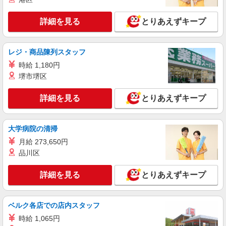
株式会社HITOWA フードサービスカンパニー
詳細を見る
とりあえずキープ
福祉施設での調理師【正社員】
月給22万円〜25万円 ※給与は経験や前職給与
に応じて決定します。 賞与年2回
レジ・商品陳列スタッフ
シニアフォレスト湘南平塚 （神奈川県平塚市
時給 1,180円
東真土2丁目5-10）
堺市堺区
詳細を見る
キープ
詳細を見る
とりあえずキープ
アルバイト
パート
株式会社HITOWA フードサービスカンパニー
大学病院の清掃
福祉施設での調理補助【アルバイト・パート】
月給 273,650円
時給1,250円 ※経験によりスタート時給は変動
品川区
します。 ※AP評価制度：あり 年1回の評価によ
り時給を見直します。 ※アルバイト賞与（寸
慶愛苑平塚 （神奈川県平塚市東中原2-1-5）
志）：あり 年2回。勤続年数により金額UP。
詳細を見る
とりあえずキープ
詳細を見る
キープ
ベルク各店での店内スタッフ
アルバイト
パート
時給 1,065円
ケンタッキーフライドチキン ららぽーと湘南平塚店