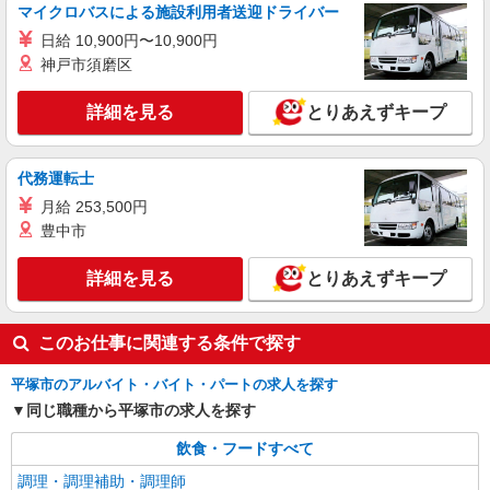
マイクロバスによる施設利用者送迎ドライバー
詳細を見る
キープ
日給 10,900円〜10,900円
神戸市須磨区
アルバイト
パート
すき家 平塚豊田店
詳細を見る
とりあえずキープ
すき家の店舗スタッフ（接客・調理・清掃な
ど）
時給1,600円
代務運転士
神奈川県平塚市豊田本郷1740-1
月給 253,500円
豊中市
詳細を見る
キープ
詳細を見る
とりあえずキープ
このお仕事に関連する条件で探す
平塚市のアルバイト・バイト・パートの求人を探す
同じ職種から平塚市の求人を探す
飲食・フードすべて
調理・調理補助・調理師