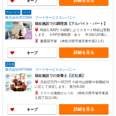
詳細を見る
キープ
アルバイト
パート
株式会社HITOWA フードサービスカンパニー
福祉施設での調理員【アルバイト・パート】
時給1,300円 ※経験によりスタート時給は変動
します。 ※AP評価制度：あり 年1回の評価によ
り時給を見直します。 ※アルバイト賞与（寸
慶愛苑平塚 （神奈川県平塚市東中原2-1-5）
志）：あり 年2回。勤続年数により金額UP。
詳細を見る
キープ
正社員
株式会社HITOWA フードサービスカンパニー
福祉施設での栄養士【正社員】
月給22万円〜25万円 ※給与は経験や前職給与
に応じて決定します。 賞与年2回
イリーゼ湘南ひらつか （神奈川県平塚市東真
土四丁目11-45）
詳細を見る
キープ