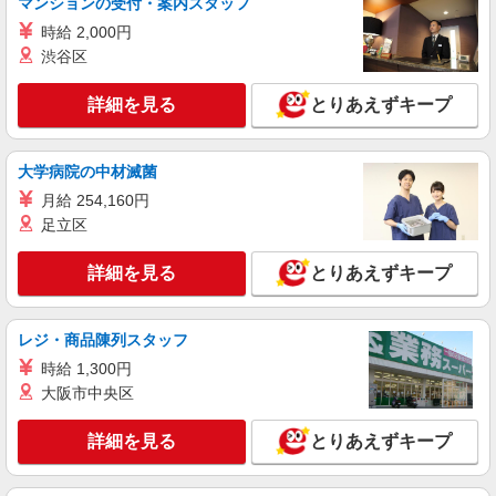
マンションの受付・案内スタッフ
時給 2,000円
詳細を見る
キープ
渋谷区
アルバイト
パート
詳細を見る
とりあえずキープ
なか卯 平塚西口店
接客・調理スタッフ（簡単な接客・調理・清
掃・など）
大学病院の中材滅菌
時給1563円
月給 254,160円
神奈川県平塚市紅谷町16-2 平塚西口会館
足立区
詳細を見る
キープ
詳細を見る
とりあえずキープ
アルバイト
パート
レジ・商品陳列スタッフ
かつ庵 平塚中原店
ホール・キッチンスタッフ（簡単な接客・調
時給 1,300円
理・清掃・など）
大阪市中央区
時給1250円 ※22:00以降：時給1563円 ※高校
生：時給1250円
詳細を見る
とりあえずキープ
神奈川県平塚市中原一丁目9番10号