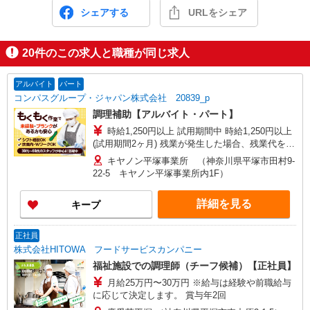
シェアする
URLをシェア
20
件のこの求人と職種が同じ求人
アルバイト
パート
コンパスグループ・ジャパン株式会社 20839_p
調理補助【アルバイト・パート】
時給1,250円以上 試用期間中 時給1,250円以上
(試用期間2ヶ月) 残業が発生した場合、残業代を1
分単位で別途支給します。
キヤノン平塚事業所 （神奈川県平塚市田村9-
22-5 キヤノン平塚事業所内1F）
詳細を見る
キープ
正社員
株式会社HITOWA フードサービスカンパニー
福祉施設での調理師（チーフ候補）【正社員】
月給25万円〜30万円 ※給与は経験や前職給与
に応じて決定します。 賞与年2回