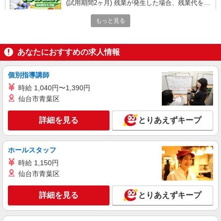
(試用期間2ヶ月) 残業が発生した場合、残業代を1
分単位で別途支給します。
淳英会 おゆみの中央病院 （千葉県千葉市緑
もっと見る
区おゆみ野南6-49-9）
詳細を見る
キープ
あなたにおすすめの求人情報
アルバイト
パート
個別指導講師
コンパスグループ・ジャパン株式会社 39487_p
時給 1,040円〜1,390円
調理員【アルバイト・パート】
仙台市青葉区
時給1,600円以上 試用期間中 時給1,600円以上
(試用期間2ヶ月) 残業が発生した場合、残業代を1
詳細を見る
分単位で別途支給します。
とりあえずキープ
淳英会 おゆみの中央病院 （千葉県千葉市緑
区おゆみ野南6-49-9）
ホールスタッフ
詳細を見る
キープ
時給 1,150円
仙台市青葉区
アルバイト
パート
株式会社HITOWA フードサービスカンパニー
詳細を見る
とりあえずキープ
福祉施設での調理補助【アルバイト・パート】
時給1,140円以上 ※経験によりスタート時給は
変動します。 ※AP評価制度：あり 年1回の評価