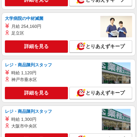
志）：あり 年2回。勤続年数により金額UP。
区土気町299-4）
詳細を見る
キープ
大学病院の中材滅菌
月給 254,160円
アルバイト
パート
足立区
すき家 おゆみ野店
すき家の店舗スタッフ（接客・調理・清掃な
詳細を見る
とりあえずキープ
ど）
時給1,230円 ※22:00〜翌5:00：時給1,538円 ※
高校生時給1,200円 ※土日祝手当 時給＋50円 ※
レジ・商品陳列スタッフ
早朝手当（5:00〜9:00）時給＋200円
千葉県千葉市緑区おゆみ野南5-7-1
時給 1,120円
神戸市垂水区
詳細を見る
キープ
詳細を見る
とりあえずキープ
アルバイト
パート
すき家 おゆみ野店
すき家の店舗スタッフ（接客・調理・清掃な
レジ・商品陳列スタッフ
ど）
時給 1,300円
時給1,538円 ※土日祝手当 時給＋50円
大阪市中央区
千葉県千葉市緑区おゆみ野南5-7-1