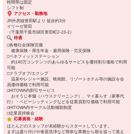
時間帯は固定
シフト制
アクセス・勤務地
JR外房線誉田駅より 徒歩約3分
イリーゼ誉田
（千葉県千葉市緑区誉田町2-23-2）
待遇
□各種社会保険完備
健康保険・厚生年金・雇用保険・労災保険
□ベネフィットステーション
約140万コンテンツのあらゆるサービスを優待割引価格で利用
可能
□クラブオフ/エクシブ
温泉やレジャー施設、映画館、リゾートホテル等の施設を会
員優待価格で利用可能
□HITOWA内割引サービス
おそうじ本舗（ハウスクリーニング）、マイ暮らす（家事代
行）・ベビーシッティングなどを従業員割引価格で利用可能
□HITOWA内サークル活動補助制度
□従業員持株会
応募資格・経験
ほとんどのスタッフが未経験からスタートしています。
まずは盛り付けや食器洗浄など簡単な業務から順を追って覚え