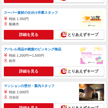
アシステッドリビング土気 （千葉県千葉市緑
区土気町299-4）
スーパー資材の仕分け作業スタッフ
時給 1,350円
詳細を見る
キープ
船橋市
アルバイト
パート
詳細を見る
とりあえずキープ
COCO’S あすみが丘店
ココスのキッチン（フード）スタッフ
時給1200円 ※22:00〜翌5:00：時給1500円 ※
アパレル用品や雑貨のピッキング検品
高校生時給1150円 ■【土日祝加給】 土日祝は1時
時給 1,200円〜1,500円
間当たり＋50円 ■特別手当 早朝手当（5:00〜
千葉県千葉市緑区あすみが丘4-19-10
8:00）時給＋100円
柏市
詳細を見る
キープ
詳細を見る
とりあえずキープ
アルバイト
パート
株式会社HITOWA フードサービスカンパニー
マンションの受付・案内スタッフ
福祉施設での調理員【アルバイト・パート】
時給 2,000円
時給1,400円以上 ※経験によりスタート時給は
渋谷区
変動します。 ※AP評価制度：あり 年1回の評価
により時給を見直します。 ※アルバイト賞与（寸
アシステッドリビング土気 （千葉県千葉市緑
詳細を見る
とりあえずキープ