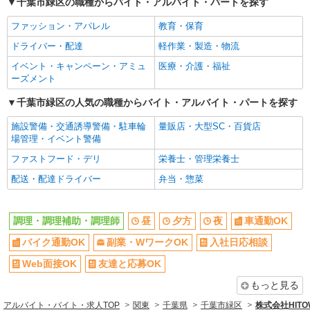
千葉市緑区の職種からバイト・アルバイト・パートを探す
バイク通勤OK
副業・WワークOK
ファッション・アパレル
教育・保育
入社日応相談
Web面接OK
ドライバー・配達
軽作業・製造・物流
友達と応募OK
職場見学OKまたは説明会あり
イベント・キャンペーン・アミュ
医療・介護・福祉
未経験歓迎
経験者・有資格者歓迎
ーズメント
新卒・第二新卒歓迎
女性活躍中
千葉市緑区の人気の職種からバイト・アルバイト・パートを探す
主婦・主夫歓迎
フリーター歓迎
施設警備・交通誘導警備・駐車輪
量販店・大型SC・百貨店
学歴不問
ブランクOK
場管理・イベント警備
ミドル（40代～）活躍中
エルダー（50代～）活躍中
ファストフード・デリ
栄養士・管理栄養士
シニア（60代～）活躍中
ボーナス・賞与あり
配送・配達ドライバー
弁当・惣菜
昇給あり
時間固定シフト制
時間や曜日が選べる・シフト自由
禁煙・分煙
調理・調理補助・調理師
昼
夕方
夜
車通勤OK
交通費支給
社会保険あり
バイク通勤OK
副業・WワークOK
入社日応相談
家賃補助・住宅手当有
まかない・食事補助
Web面接OK
友達と応募OK
産休・育休取得実績あり
退職金・財形貯蓄制度あり
もっと見る
各種手当（家族・役職・インセン
社割・特典あり
ティブなど）あり
アルバイト・バイト・求人TOP
関東
千葉県
千葉市緑区
株式会社HIT