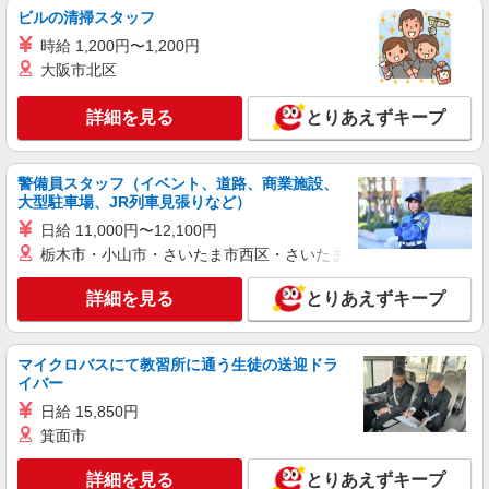
により時給を見直します。 ※アルバイト賞与（寸
ケアセンターけやき園 （千葉県千葉市緑区鎌
ビルの清掃スタッフ
志）：あり 年2回。勤続年数により金額UP。
取町81-1）
時給 1,200円〜1,200円
大阪市北区
詳細を見る
キープ
詳細を見る
とりあえずキープ
アルバイト
パート
ピザハット 鎌取店
未経験OK！ピザハットピザメイクスタッフ
警備員スタッフ（イベント、道路、商業施設、
（インストア）
大型駐車場、JR列車見張りなど）
時給1,150円以上 平日 時給1,150円以上 土日・
日給 11,000円〜12,100円
祝日 時給1,150円以上
栃木市・小山市・さいたま市西区・さいたま市岩槻区・久喜市・
千葉県千葉市緑区おゆみ野3-12-7 クレールラ
イフ1F
詳細を見る
とりあえずキープ
詳細を見る
キープ
マイクロバスにて教習所に通う生徒の送迎ドラ
イバー
正社員
株式会社HITOWA フードサービスカンパニー
日給 15,850円
箕面市
福祉施設での調理師（チーフ候補）【正社員】
月給23万円〜30万円 ※給与は経験や前職給与
詳細を見る
とりあえずキープ
に応じて決定します。 賞与年2回