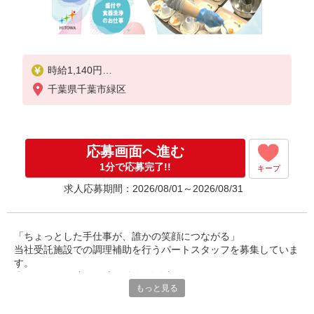
時給1,140円
千葉県千葉市緑区
※経験によりスタート時給は変動します。
※AP評価制度：あり
年1回の評価により時給を見直します。
※アルバイト賞与（寸志）：あり
応募画面へ進む
年2回。勤続年数により金額UP。
1分で応募完了!!
キープ
求人応募期間：2026/08/01～2026/08/31
「ちょっとした手仕事が、誰かの笑顔につながる」
当社受託施設での調理補助を行うパートスタッフを募集していま
す。
◎40〜60代の主婦の方が多数活躍中。
もっと見る
ご家庭での経験を活かして、社会とつながりながら、無理なく働
けるお仕事です。