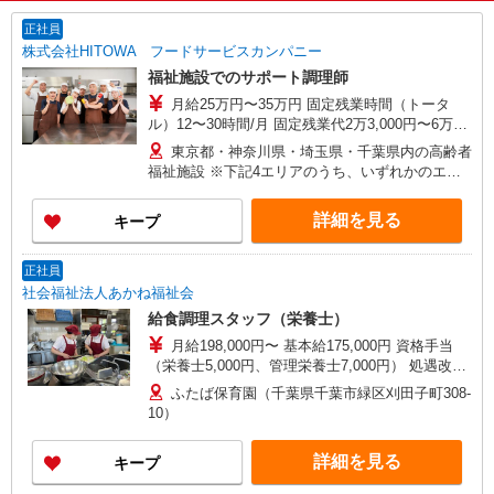
正社員
株式会社HITOWA フードサービスカンパニー
福祉施設でのサポート調理師
月給25万円〜35万円 固定残業時間（トータ
ル）12〜30時間/月 固定残業代2万3,000円〜6万
3,000円 超過分別途支給 ※給与は経験や前職給与
東京都・神奈川県・埼玉県・千葉県内の高齢者
に応じて決定します。 賞与年2回
福祉施設 ※下記4エリアのうち、いずれかのエリ
ア・市を担当していただきます。 担当いただく
範囲は、お住まいやご希望を考慮して決定いたし
詳細を見る
キープ
ますのでご相談ください。 ［1］東京エリア
… 八王子市、立川市、府中市、調布市、狛江市
［2］神奈川エリア …川崎市、横浜市青葉区
正社員
［3］千葉エリア … 千葉市緑区、船橋市、市原
社会福祉法人あかね福祉会
市、木更津市、松戸市、柏市、流山市 ［4］埼玉
給食調理スタッフ（栄養士）
エリア … さいたま市大宮区、所沢市、入間
月給198,000円〜 基本給175,000円 資格手当
市、狭山市、和光市、朝霞市
（栄養士5,000円、管理栄養士7,000円） 処遇改善
手当、特殊業務手当等
ふたば保育園（千葉県千葉市緑区刈田子町308-
10）
詳細を見る
キープ