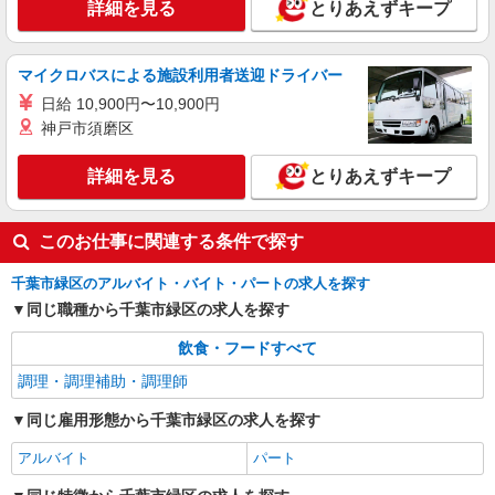
詳細を見る
とりあえずキープ
詳細を見る
キープ
マイクロバスによる施設利用者送迎ドライバー
アルバイト
パート
株式会社HITOWA フードサービスカンパニー
日給 10,900円〜10,900円
神戸市須磨区
福祉施設での調理補助【アルバイト・パート】
時給1,140円 ※経験によりスタート時給は変動
詳細を見る
とりあえずキープ
します。 ※AP評価制度：あり 年1回の評価によ
り時給を見直します。 ※アルバイト賞与（寸
イリーゼあすみが丘 （千葉県千葉市緑区あす
志）：あり 年2回。勤続年数により金額UP。
みが丘6-4-9）
このお仕事に関連する条件で探す
詳細を見る
キープ
千葉市緑区のアルバイト・バイト・パートの求人を探す
同じ職種から千葉市緑区の求人を探す
飲食・フードすべて
調理・調理補助・調理師
同じ雇用形態から千葉市緑区の求人を探す
アルバイト
パート