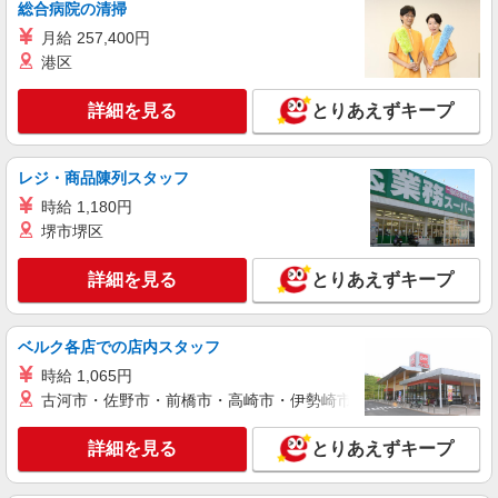
総合病院の清掃
により時給を見直します。 ※アルバイト賞与（寸
ケアセンターけやき園 （千葉県千葉市緑区鎌
志）：あり 年2回。勤続年数により金額UP。
月給 257,400円
取町81-1）
港区
詳細を見る
キープ
詳細を見る
とりあえずキープ
アルバイト
パート
株式会社HITOWA フードサービスカンパニー
レジ・商品陳列スタッフ
福祉施設での調理員【アルバイト・パート】
時給 1,180円
時給1,400円以上 ※経験によりスタート時給は
堺市堺区
変動します。 ※AP評価制度：あり 年1回の評価
により時給を見直します。 ※アルバイト賞与（寸
ケアセンターけやき園 （千葉県千葉市緑区鎌
詳細を見る
志）：あり 年2回。勤続年数により金額UP。
とりあえずキープ
取町81-1）
詳細を見る
キープ
ベルク各店での店内スタッフ
時給 1,065円
アルバイト
パート
古河市・佐野市・前橋市・高崎市・伊勢崎市・太田市・館林市・
株式会社HITOWA フードサービスカンパニー
福祉施設での調理補助【アルバイト・パート】
詳細を見る
とりあえずキープ
時給1,200円以上 ※経験によりスタート時給は
変動します。 ※AP評価制度：あり 年1回の評価