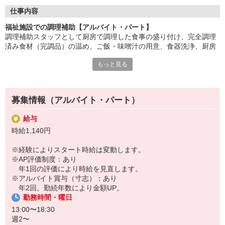
盛付け・配膳・洗浄など、調理師のサポートが中心。
仕事内容
丁寧な研修があるので、未経験・ブランクのある方も安心です。
福祉施設での調理補助【アルバイト・パート】
調理補助スタッフとして厨房で調理した食事の盛り付け、完全調理
「ありがとう」の言葉が、毎日の励みに。誰かの暮らしを支え
済み食材（完調品）の温め、ご飯・味噌汁の用意、食器洗浄、厨房
る、
内の清掃などの補助業務をお願いします。簡単な作業なのでスキル
あたたかいお仕事です。
もっと見る
は必要ありません。お仕事復帰の方や未経験スタートの方大歓迎で
す！先輩が丁寧にサポートしますのでご安心ください。
HITOWAのフードサービスカンパニーは、全国300以上の施設で
給食運営を行う業界大手。
地域に根ざしたサービスを展開し、安心・安全な食事づくりを支
募集情報（アルバイト・パート）
えています。
給与
時給1,140円
※経験によりスタート時給は変動します。
※AP評価制度：あり
年1回の評価により時給を見直します。
※アルバイト賞与（寸志）：あり
年2回。勤続年数により金額UP。
勤務時間・曜日
13:00〜18:30
週2〜