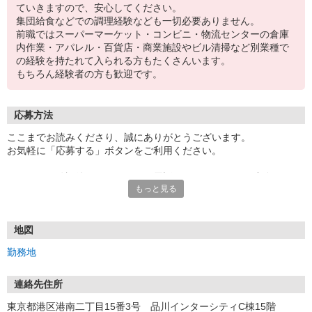
ていきますので、安心してください。
集団給食などでの調理経験なども一切必要ありません。
前職ではスーパーマーケット・コンビニ・物流センターの倉庫
内作業・アパレル・百貨店・商業施設やビル清掃など別業種で
の経験を持たれて入られる方もたくさんいます。
もちろん経験者の方も歓迎です。
応募方法
ここまでお読みくださり、誠にありがとうございます。
お気軽に「応募する」ボタンをご利用ください。
エントリー確認後、こちらよりお電話またはSMSにてご連絡をさせ
もっと見る
ていただきます。
★WEBエントリーは24時間いつでも受付できます。
お電話の際は「イーアイデムを見た」と伝えるとスムーズです。
地図
面接時には履歴書（写真貼付）をご持参ください。
勤務地
連絡先住所
東京都港区港南二丁目15番3号 品川インターシティC棟15階