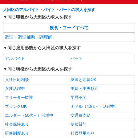
に合うかの確認もいたします。 ★時間外手当別途
東京都大田区東六郷1丁目19-1
支給 ★上記金額は働きがい向上手当を含みます。
大田区のアルバイト・バイト・パートの求人を探す
★働きがい向上手当※26年6月改定（地域により異
詳細を見る
同じ職種から大田区の求人を探す
キープ
なる） 社会保険加入者は更に＋50円
飲食・フードすべて
調理・調理補助・調理師
同じ雇用形態から大田区の求人を探す
アルバイト
パート
同じ特徴から大田区の求人を探す
入社日応相談
友達と応募OK
女性活躍中
主婦・主夫歓迎
フリーター歓迎
学歴不問
ブランクOK
ミドル（40代～）活躍中
エルダー（50代～）活躍中
交通費支給
社会保険あり
制服貸与
研修制度あり
社員登用あり