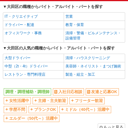
大田区の職種からバイト・アルバイト・パートを探す
副業・WワークOK
まかない・食事補助
IT・クリエイティブ
営業
ドライバー・配達
教育・保育
オフィスワーク・事務
清掃・警備・ビルメンテナンス・
設備管理
大田区の人気の職種からバイト・アルバイト・パートを探す
大型ドライバー
清掃・ハウスクリーニング
中型（2t・4t）ドライバー
美容師・ネイリスト・まつげ施術
レストラン・専門料理店
製造・組立・加工
調理・調理補助・調理師
入社日応相談
友達と応募OK
女性活躍中
主婦・主夫歓迎
フリーター歓迎
学歴不問
ブランクOK
ミドル（40代～）活躍中
エルダー（50代～）活躍中
もっと見る