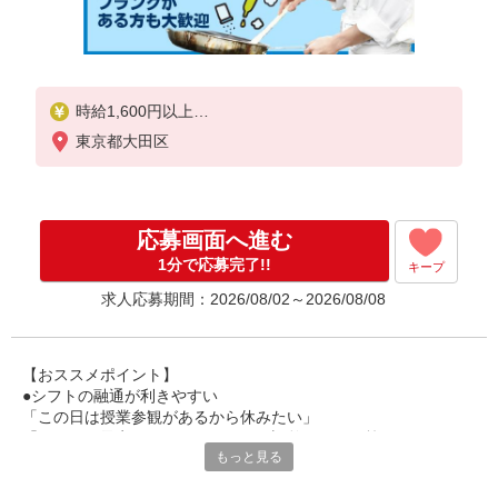
時給1,600円以上
東京都大田区
試用期間中 時給1,600円以上(試用期間2ヶ月)
残業が発生した場合、残業代を1分単位で別途支給し
ます。
応募画面へ進む
1分で応募完了!!
キープ
求人応募期間：2026/08/02～2026/08/08
【おススメポイント】
●シフトの融通が利きやすい
「この日は授業参観があるから休みたい」
「その日は予定があるのでシフトを調整したい」等
もっと見る
家庭や趣味の都合にも柔軟に対応しますので、お気軽にご相談く
ださい