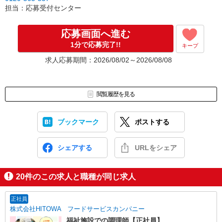
［3］面接実施。履歴書（写真貼付）をお持ちください。
担当：応募受付センター
面接では仕事内容や職場についてなど、気になることやご希望は
なんでもお聞かせくださいね。
↓
応募画面へ進む
［4］ 採用決定のご連絡。勤務開始日もお気軽にご相談ください。
1分で応募完了!!
キープ
【電話受付】
求人応募期間：2026/08/02～2026/08/08
10:00〜20:00 ※年末年始除く
閲覧履歴を見る
ブックマーク
ポストする
シェアする
URLをシェア
20
件のこの求人と職種が同じ求人
正社員
株式会社HITOWA フードサービスカンパニー
福祉施設での調理師【正社員】