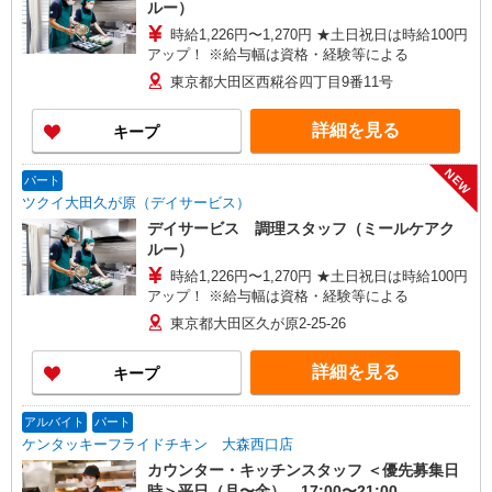
ルー）
時給1,226円〜1,270円 ★土日祝日は時給100円
アップ！ ※給与幅は資格・経験等による
東京都大田区西糀谷四丁目9番11号
詳細を見る
キープ
NEW
パート
ツクイ大田久が原（デイサービス）
デイサービス 調理スタッフ（ミールケアク
ルー）
時給1,226円〜1,270円 ★土日祝日は時給100円
アップ！ ※給与幅は資格・経験等による
東京都大田区久が原2-25-26
詳細を見る
キープ
アルバイト
パート
ケンタッキーフライドチキン 大森西口店
カウンター・キッチンスタッフ ＜優先募集日
時＞平日（月〜金） 17:00〜21:00