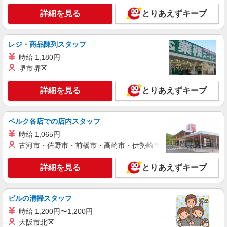
アルバイト
パート
詳細を見る
とりあえずキープ
ケンタッキーフライドチキン マチノマ大森店
カウンター・キッチンスタッフ ＜優先募集日
時＞平日（月〜金） 11:00〜17:00
レジ・商品陳列スタッフ
時給1300円
時給 1,180円
東京都大田区大森西3丁目1-38 1階
堺市堺区
詳細を見る
キープ
詳細を見る
とりあえずキープ
アルバイト
パート
ケンタッキーフライドチキン 雑色駅前店
ベルク各店での店内スタッフ
カウンター・キッチンスタッフ ＜優先募集日
時給 1,065円
時＞土日祝 17:00〜21:00
古河市・佐野市・前橋市・高崎市・伊勢崎市・太田市・館林市・
時給1350円
東京都大田区仲六郷2－42－17
詳細を見る
とりあえずキープ
詳細を見る
キープ
ビルの清掃スタッフ
アルバイト
パート
時給 1,200円〜1,200円
ケンタッキーフライドチキン 蒲田店
大阪市北区