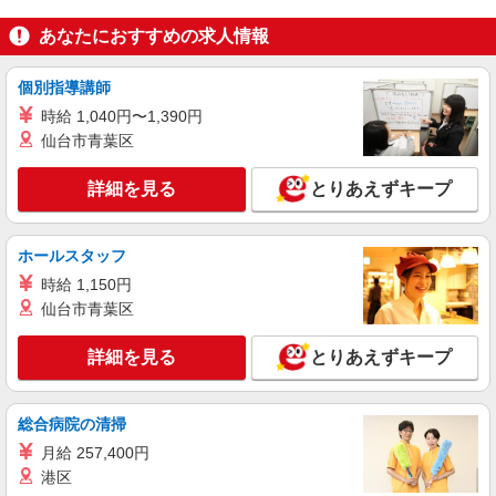
詳細を見る
キープ
あなたにおすすめの求人情報
アルバイト
パート
ケンタッキーフライドチキン 田園調布店
個別指導講師
カウンター・キッチンスタッフ ＜優先募集日
時給 1,040円〜1,390円
時＞平日（月〜金） 9:00〜14:00
仙台市青葉区
時給1300円
東京都大田区田園調布3－25－17
詳細を見る
とりあえずキープ
詳細を見る
キープ
ホールスタッフ
アルバイト
パート
時給 1,150円
ケンタッキーフライドチキン 池上店
仙台市青葉区
カウンター・キッチンスタッフ ＜優先募集日
時＞土日祝 18:00〜23:00
詳細を見る
とりあえずキープ
時給1400円
東京都大田区池上6-3-9
総合病院の清掃
詳細を見る
月給 257,400円
キープ
港区