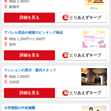
時給 1,350円
1250円 ※交通費一部支給 ※昇給あり
船橋市
麻布茶房 アトレ大森店 東京都大田区大森北
1-6-16 アトレ大森5F
詳細を見る
とりあえずキープ
詳細を見る
キープ
アパレル用品や雑貨のピッキング検品
アルバイト
パート
時給 1,200円〜1,500円
麻布茶房(AZABUSABO) アトレ大森店
柏市
和カフェのキッチンスタッフ
基本給：時給1300円〜 ※研修40時間、時給
詳細を見る
とりあえずキープ
1250円 ※交通費一部支給 ※昇給あり
麻布茶房 アトレ大森店 東京都大田区大森北
1-6-16 アトレ大森5F
マンションの受付・案内スタッフ
時給 2,000円
詳細を見る
キープ
渋谷区
アルバイト
パート
詳細を見る
とりあえずキープ
コンパスグループ・ジャパン株式会社 21549_p
調理員【アルバイト・パート】
時給1,400円以上 試用期間中 時給1,400円以上
大学病院の中材滅菌
(試用期間2ヶ月) 残業が発生した場合、残業代を1