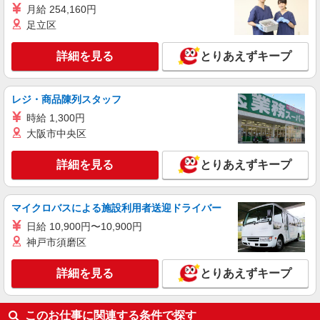
月給 254,160円
分単位で別途支給します。
羽田空港内「デルタ スカイクラブ」 （東京
足立区
都大田区羽田空港2-6-5 羽田空港第3ターミナ
ル）
詳細を見る
とりあえずキープ
詳細を見る
キープ
アルバイト
パート
レジ・商品陳列スタッフ
コンパスグループ・ジャパン株式会社 39306_p
時給 1,300円
調理補助【アルバイト・パート】
大阪市中央区
時給1,250円以上 試用期間中 時給1,250円以上
(試用期間2ヶ月) 残業が発生した場合、残業代を1
詳細を見る
とりあえずキープ
分単位で別途支給します。
グランダ多摩川・大田 （東京都大田区矢口2
丁目8-10）
マイクロバスによる施設利用者送迎ドライバー
詳細を見る
キープ
日給 10,900円〜10,900円
神戸市須磨区
アルバイト
パート
そんぽの家 東六郷
詳細を見る
とりあえずキープ
調理補助スタッフ
時給1290円〜1340円 ※経験等による ★希望収
入がありましたら、ご相談いただければ希望条件
このお仕事に関連する条件で探す