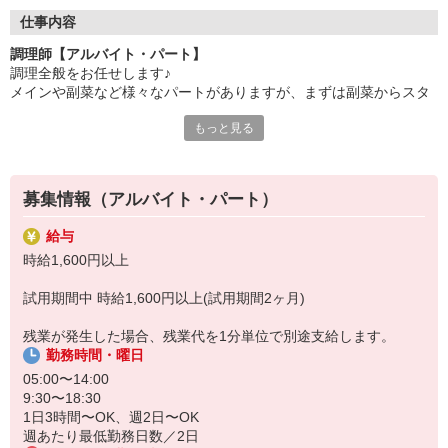
●20代〜50代の幅広い年代のスタッフが活躍中
仕事内容
主婦(夫)・フリーター・学生の方等、幅広い年代のスタッフが活
調理師【アルバイト・パート】
躍中
調理全般をお任せします♪
メインや副菜など様々なパートがありますが、まずは副菜からスタ
●安心の教育体制
ート。
入社後は先輩たちが優しくフォローしながら進めますので、
もっと見る
安心してお仕事を始められます。
《1日の流れ》
1.調理の準備
【会社について】
器具のスイッチやガスを点けます
給食受託の外資系大手企業、コンパスグループ・ジャパン。
募集情報（アルバイト・パート）
2.食材の確認と下ごしらえ
全国約1,500ヵ所で「コントラクトフードサービス」を展開して
3.調理スタート
います
給与
4.自分の持ち場が終了したら他の人のお手伝い
時給1,600円以上
レシピやメニューもきちんとあり、メイン担当や副菜担当等、
試用期間中 時給1,600円以上(試用期間2ヶ月)
担当を分けて調理を進めますので、ブランクがある方もご安心下さ
い♪
残業が発生した場合、残業代を1分単位で別途支給します。
勤務時間・曜日
05:00〜14:00
9:30〜18:30
1日3時間〜OK、週2日〜OK
週あたり最低勤務日数／2日