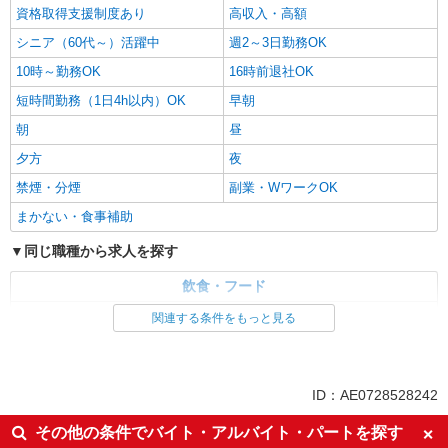
資格取得支援制度あり
高収入・高額
シニア（60代～）活躍中
週2～3日勤務OK
10時～勤務OK
16時前退社OK
短時間勤務（1日4h以内）OK
早朝
朝
昼
夕方
夜
禁煙・分煙
副業・WワークOK
まかない・食事補助
同じ職種から求人を探す
飲食・フード
調理・調理補助・調理師
関連する条件をもっと見る
同じ特徴から求人を探す
ミドル（40代～）活躍中
交通費支給
ID：AE0728528242
社会保険あり
社員登用あり
その他の条件でバイト・アルバイト・パートを探す
週2～3日勤務OK
短時間勤務（1日4h以内）OK