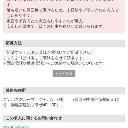
す。
落ち着いた雰囲気で働けるため、未経験やブランクのある方で
も始めやすく、
家庭や子育てとの両立もしやすいのが魅力。
安定した環境で、日々の仕事を穏やかに続けられます。
応募方法
「応募する」ボタン又はお電話にてご応募下さい。
こちらより折り返しご連絡をさせて頂きます。
※固定電話や携帯電話からご連絡する場合がございます。
もっと見る
【WEB応募受付後の流れ】
［1］「応募する」ボタンよりご応募下さい♪
↓
［2］携帯のショートメッセージ（SMS）に質問フォームをお送り
連絡先住所
させて頂きますので、
コンパスグループ・ジャパン（株） （東京都中央区築地5-5-12
メッセージに従ってご質問にご回答頂き、ご都合の良い面接日
号 浜離宮建設プラザ4F・5F）
程をご選択ください♪
※携帯電話番号の登録不備等、SMSが配信されない場合には別途ご
連絡させて頂きます。
この求人に関するお問い合わせ
↓
0120-563-537