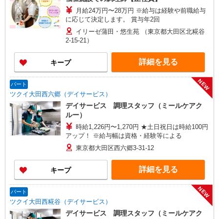
月給24万円〜28万円 ※給与は経験や前職給与
に応じて決定します。 賞与年2回
イリーゼ蒲田・悠生苑 （東京都大田区北糀谷
2-15-21）
詳細を見る
キープ
NEW
パート
ツクイ大田西六郷（デイサービス）
デイサービス 調理スタッフ（ミールケアク
ルー）
時給1,226円〜1,270円 ★土日祝日は時給100円
アップ！ ※給与幅は資格・経験等による
東京都大田区西六郷3-31-12
詳細を見る
キープ
NEW
パート
ツクイ大田西糀谷（デイサービス）
デイサービス 調理スタッフ（ミールケアク