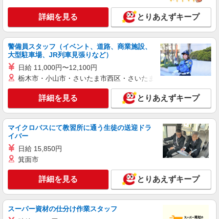
カウンター・キッチンスタッフ ＜優先募集日
時＞平日（月〜金） 9:00〜14:00
詳細を見る
とりあえずキープ
時給1350円
東京都大田区西蒲田7-67-5
警備員スタッフ（イベント、道路、商業施設、
大型駐車場、JR列車見張りなど）
詳細を見る
キープ
日給 11,000円〜12,100円
栃木市・小山市・さいたま市西区・さいたま市岩槻区・久喜市・
アルバイト
パート
ケンタッキーフライドチキン 蒲田東口店
詳細を見る
とりあえずキープ
カウンター・キッチンスタッフ ＜優先募集日
時＞土日祝 フルタイム
時給1350円
マイクロバスにて教習所に通う生徒の送迎ドラ
東京都大田区蒲田5-23-1
イバー
日給 15,850円
詳細を見る
キープ
箕面市
詳細を見る
とりあえずキープ
アルバイト
パート
麻布茶房(AZABUSABO) アトレ大森店
和カフェのキッチンスタッフ
スーパー資材の仕分け作業スタッフ
基本給：時給1300円〜 ※研修40時間、時給