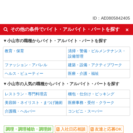
同じ特徴から求人を探す
ミドル（40代～）活躍中
交通費支給
ID：AE0805842405
社会保険あり
社員登用あり
その他の条件でバイト・アルバイト・パートを探す
未経験歓迎
大学生歓迎
小山市の職種からバイト・アルバイト・パートを探す
週2～3日勤務OK
扶養内勤務OK
副業・WワークOK
まかない・食事補助
教育・保育
清掃・警備・ビルメンテナンス・
設備管理
ファッション・アパレル
建築・設備・アクティブワーク
ヘルス・ビューティー
医療・介護・福祉
小山市の人気の職種からバイト・アルバイト・パートを探す
レストラン・専門料理店
梱包・仕分け・ピッキング
美容師・ネイリスト・まつげ施術
医療事務・受付・クラーク
介護職・ヘルパー
コンビニ・スーパー
調理・調理補助・調理師
入社日応相談
友達と応募OK