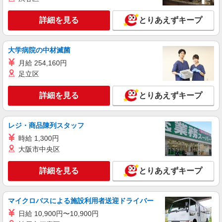
詳細を見る
キープ
詳細を見る
とりあえずキープ
アルバイト
パート
すき家 小山犬塚店
大学病院の中材滅菌
すき家の店舗スタッフ（接客・調理・清掃な
ど）
月給 254,160円
足立区
時給1,450円
栃木県小山市犬塚1丁目4番3
詳細を見る
とりあえずキープ
詳細を見る
キープ
レジ・商品陳列スタッフ
アルバイト
パート
時給 1,300円
すき家 小山犬塚店
大阪市中央区
すき家の店舗スタッフ（接客・調理・清掃な
ど）
詳細を見る
とりあえずキープ
時給1,150円 ※22:00〜翌5:00：時給1,450円 ※
高校生時給1,150円 ※早朝手当（5:00〜9:00）時給
＋150円
栃木県小山市犬塚1丁目4番3
マイクロバスによる施設利用者送迎ドライバー
日給 10,900円〜10,900円
詳細を見る
キープ