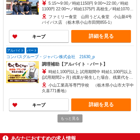
5:15〜9:00／時給1150円 9:00〜22:00／時給
1100円 22:00〜／時給1375円 高校生／時給1070円
日・祝日は時給50円アップ！（9時〜22時）
ファミリー食堂 山田うどん食堂 小山新4号
バイパス店 （栃木県小山市田間855-1）
詳細を見る
キープ
アルバイト
パート
コンパスグループ・ジャパン株式会社 21630_p
調理補助【アルバイト・パート】
時給1,100円以上 試用期間中 時給1,100円以上
(試用期間2ヶ月) 残業が発生した場合、残業代を1
分単位で別途支給します。
小山工業高等専門学校 （栃木県小山市大字中
久喜771番地）
詳細を見る
キープ
もっと見る
アルバイト
パート
コンパスグループ・ジャパン株式会社 21630_p
調理師【アルバイト・パート】
あなたにおすすめの求人情報