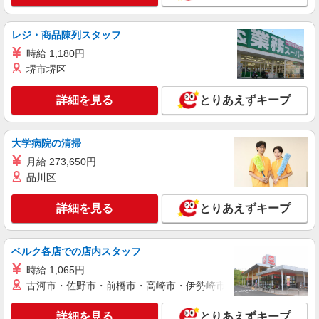
ー）
時給1,068円〜1,370円 ★土日祝日は時給100円
アップ！ ※給与幅は資格・経験等による
レジ・商品陳列スタッフ
栃木県小山市西城南四丁目1番19号
時給 1,180円
堺市堺区
詳細を見る
キープ
詳細を見る
とりあえずキープ
派遣社員
ランスタッド株式会社 小山支店（小山事業所）/FOYT109090
大学病院の清掃
調理師・調理補助
月給 273,650円
時給1400円 【月収例】週5日・月21日勤務の
場合：139650円、週4日・月16日勤務の場合：
品川区
106400円、週3日・月12日勤務の場合：79800円
栃木県小山市 国道50線・新国道4号線へのアク
※交通費実費支給／当社規定あり。
セス良好
詳細を見る
とりあえずキープ
詳細を見る
キープ
ベルク各店での店内スタッフ
時給 1,065円
アルバイト
パート
ケンタッキーフライドチキン 小山南店
古河市・佐野市・前橋市・高崎市・伊勢崎市・太田市・館林市・
カウンター・キッチンスタッフ ＜優先募集日
時＞土日祝 フルタイム
詳細を見る
とりあえずキープ