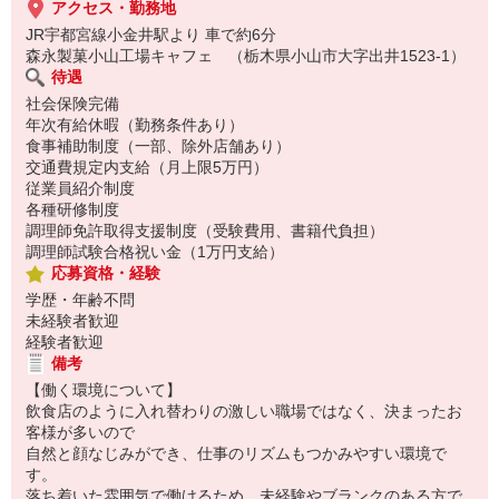
アクセス・勤務地
JR宇都宮線小金井駅より 車で約6分
森永製菓小山工場キャフェ （栃木県小山市大字出井1523-1）
待遇
社会保険完備
年次有給休暇（勤務条件あり）
食事補助制度（一部、除外店舗あり）
交通費規定内支給（月上限5万円）
従業員紹介制度
各種研修制度
調理師免許取得支援制度（受験費用、書籍代負担）
調理師試験合格祝い金（1万円支給）
応募資格・経験
学歴・年齢不問
未経験者歓迎
経験者歓迎
備考
【働く環境について】
飲食店のように入れ替わりの激しい職場ではなく、決まったお
客様が多いので
自然と顔なじみができ、仕事のリズムもつかみやすい環境で
す。
落ち着いた雰囲気で働けるため、未経験やブランクのある方で