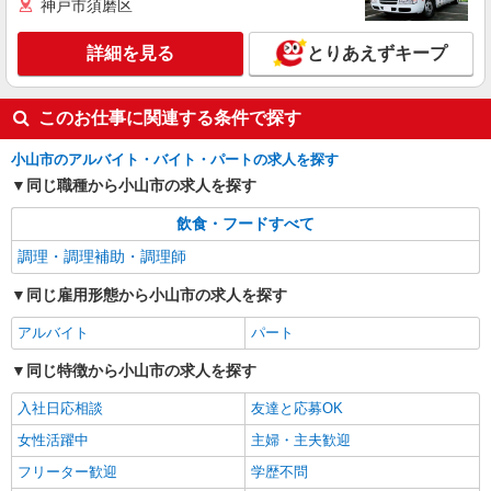
神戸市須磨区
アルバイト
パート
詳細を見る
とりあえずキープ
すき家 小山西城南店
すき家の店舗スタッフ（接客・調理・清掃な
ど）
このお仕事に関連する条件で探す
時給1,130円 ※22:00〜翌5:00：時給1,413円 ※
高校生時給1,080円 ※早朝手当（5:00〜9:00）時給
小山市のアルバイト・バイト・パートの求人を探す
＋150円
栃木県小山市西城南4-19-7
同じ職種から小山市の求人を探す
飲食・フードすべて
詳細を見る
キープ
調理・調理補助・調理師
同じ雇用形態から小山市の求人を探す
アルバイト
パート
同じ特徴から小山市の求人を探す
入社日応相談
友達と応募OK
女性活躍中
主婦・主夫歓迎
フリーター歓迎
学歴不問