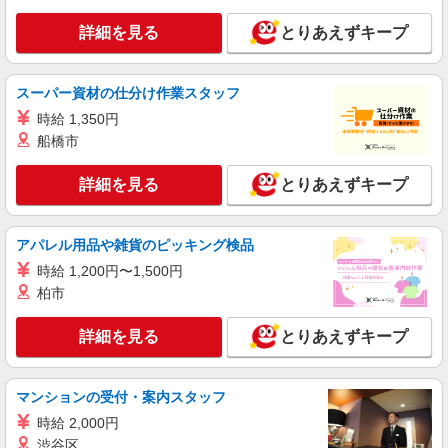
詳細を見る
とりあえずキープ
詳細を見る
キープ
アルバイト
パート
スーパー資材の仕分け作業スタッフ
すき家 4号小山間々田店
時給 1,350円
すき家の店舗スタッフ（接客・調理・清掃な
船橋市
ど）
時給1,130円 ※22:00〜翌5:00：時給1,413円 ※
詳細を見る
とりあえずキープ
高校生時給1,080円 ※早朝手当（5:00〜9:00）時給
＋150円
栃木県小山市間々田五料2416-5
アパレル用品や雑貨のピッキング検品
詳細を見る
キープ
時給 1,200円〜1,500円
柏市
アルバイト
パート
オリーブの丘 小山雨ヶ谷店
詳細を見る
とりあえずキープ
キッチン（フード）スタッフ
時給1130円 ※22:00以降は時給1413円 ※高校
生時給1100円 ■土日・祝手当 土日・祝は時給＋
マンションの受付・案内スタッフ
100円 ■特別手当 早朝手当（6:00〜8:00）時給＋
栃木県小山市雨ヶ谷字弁天前450-1
時給 2,000円
100円
渋谷区