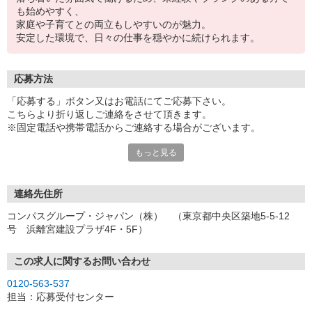
も始めやすく、
家庭や子育てとの両立もしやすいのが魅力。
安定した環境で、日々の仕事を穏やかに続けられます。
応募方法
「応募する」ボタン又はお電話にてご応募下さい。
こちらより折り返しご連絡をさせて頂きます。
※固定電話や携帯電話からご連絡する場合がございます。
もっと見る
【WEB応募受付後の流れ】
［1］「応募する」ボタンよりご応募下さい♪
↓
［2］携帯のショートメッセージ（SMS）に質問フォームをお送り
連絡先住所
させて頂きますので、
コンパスグループ・ジャパン（株） （東京都中央区築地5-5-12
メッセージに従ってご質問にご回答頂き、ご都合の良い面接日
号 浜離宮建設プラザ4F・5F）
程をご選択ください♪
※携帯電話番号の登録不備等、SMSが配信されない場合には別途ご
連絡させて頂きます。
この求人に関するお問い合わせ
↓
0120-563-537
［3］面接実施。履歴書（写真貼付）をお持ちください。
担当：応募受付センター
面接では仕事内容や職場についてなど、気になることやご希望は