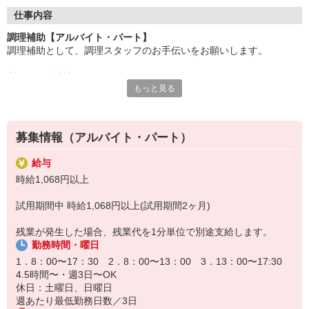
●20代〜50代の幅広い年代のスタッフが活躍中
仕事内容
主婦(夫)・フリーター・学生の方等、幅広い年代のスタッフが活
調理補助【アルバイト・パート】
躍中
調理補助として、調理スタッフのお手伝いをお願いします。
●安心の教育体制
主なお仕事内容
入社後は先輩たちが優しくフォローしながら進めますので、
もっと見る
〇小鉢や付け合わせをお皿に盛り付ける
安心してお仕事を始められます。
〇キッチンの片付け
〇料理提供の準備、洗い場
【会社について】
給食受託の外資系大手企業、コンパスグループ・ジャパン。
募集情報（アルバイト・パート）
調理員が調理を行う為、包丁などは基本的には使いません。
全国約1,500ヵ所で「コントラクトフードサービス」を展開して
料理が苦手、普段は料理をあまりしないという方もご安心下さい♪
います
給与
盛り付けのお仕事が終わったら、料理提供の準備や洗い場など、
時給1,068円以上
別の担当のお手伝いをお願いすることもあります◎
試用期間中 時給1,068円以上(試用期間2ヶ月)
残業が発生した場合、残業代を1分単位で別途支給します。
勤務時間・曜日
1．8：00〜17：30 2．8：00〜13：00 3．13：00〜17:30
4.5時間〜・週3日〜OK
休日：土曜日、日曜日
週あたり最低勤務日数／3日