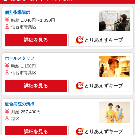
時給1,300円以上 試用期間中 時給1,300円以上
(試用期間2ヶ月) 残業が発生した場合、残業代を1
分単位で別途支給します。
個別指導講師
小山工業高等専門学校 （栃木県小山市大字中
久喜771番地）
時給 1,040円〜1,390円
仙台市青葉区
詳細を見る
キープ
詳細を見る
とりあえずキープ
アルバイト
パート
ファミリー食堂 山田うどん食堂 小山新4号バイパス店（店舗番号
192）
ホールスタッフ
うどん食堂のホールスタッフ
時給 1,150円
5:15〜9:00／時給1150円 9:00〜22:00／時給
仙台市青葉区
1100円 22:00〜／時給1375円 高校生／時給1070円
日・祝日は時給50円アップ！（9時〜22時）
ファミリー食堂 山田うどん食堂 小山新4号
詳細を見る
とりあえずキープ
バイパス店 （栃木県小山市田間855-1）
詳細を見る
キープ
総合病院の清掃
月給 257,400円
パート
港区
ツクイ小山（デイサービス）
デイサービス 調理スタッフ（ミールケアクル
詳細を見る
とりあえずキープ