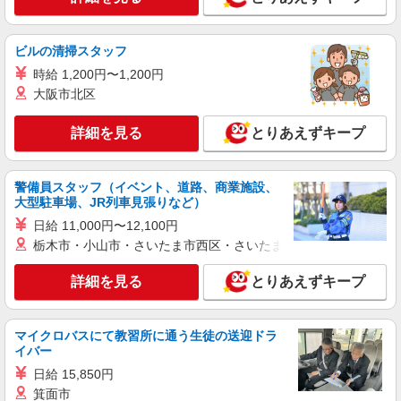
時給1100円 ＜高校生＞時給1070円
栃木県小山市西城南3-1-10
ビルの清掃スタッフ
時給 1,200円〜1,200円
詳細を見る
キープ
大阪市北区
アルバイト
パート
詳細を見る
とりあえずキープ
ケンタッキーフライドチキン イオンモール小山店
カウンター・キッチンスタッフ ＜優先募集日
時＞日曜 フルタイム
警備員スタッフ（イベント、道路、商業施設、
時給1100円 ＜高校生＞時給1070円
大型駐車場、JR列車見張りなど）
栃木県小山市中久喜1467-1
日給 11,000円〜12,100円
栃木市・小山市・さいたま市西区・さいたま市岩槻区・久喜市・
詳細を見る
キープ
詳細を見る
とりあえずキープ
アルバイト
パート
ケンタッキーフライドチキン 小山南店
マイクロバスにて教習所に通う生徒の送迎ドラ
カウンター・キッチンスタッフ ＜優先募集日
イバー
時＞土日祝 フルタイム
日給 15,850円
時給1100円 ＜高校生＞時給1070円
箕面市
栃木県小山市西城南3-1-10