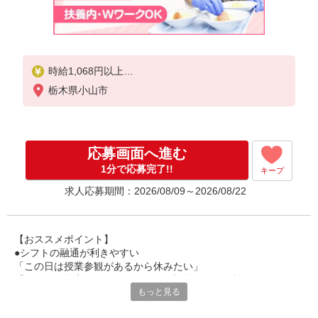
時給1,068円以上
栃木県小山市
試用期間中 時給1,068円以上(試用期間2ヶ月)
残業が発生した場合、残業代を1分単位で別途支給し
ます。
応募画面へ進む
1分で応募完了!!
キープ
求人応募期間：2026/08/09～2026/08/22
【おススメポイント】
●シフトの融通が利きやすい
「この日は授業参観があるから休みたい」
「その日は予定があるのでシフトを調整したい」等
もっと見る
家庭や趣味の都合にも柔軟に対応しますので、お気軽にご相談く
ださい