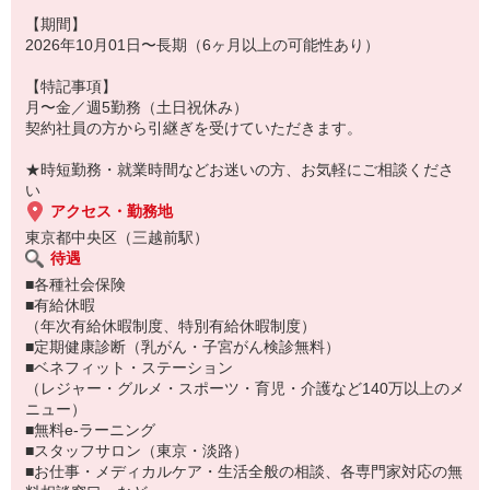
・残業ほぼなしでプライベートも充実♪
【期間】
（お仕事番号：600117181201）
2026年10月01日〜長期（6ヶ月以上の可能性あり）
【特記事項】
月〜金／週5勤務（土日祝休み）
契約社員の方から引継ぎを受けていただきます。
★時短勤務・就業時間などお迷いの方、お気軽にご相談くださ
い
アクセス・勤務地
東京都中央区（三越前駅）
待遇
■各種社会保険
■有給休暇
（年次有給休暇制度、特別有給休暇制度）
■定期健康診断（乳がん・子宮がん検診無料）
■ベネフィット・ステーション
（レジャー・グルメ・スポーツ・育児・介護など140万以上のメ
ニュー）
■無料e-ラーニング
■スタッフサロン（東京・淡路）
■お仕事・メディカルケア・生活全般の相談、各専門家対応の無