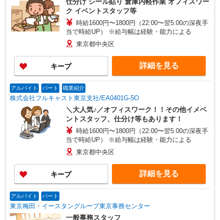
仕分け シール貼り 倉庫内軽作業 オフィスワー
ク イベントスタッフ等
時給1600円〜1800円（22:00〜翌5:00の深夜手
当で時給UP） ※給与幅は経験・能力による
東京都中央区
詳細を見る
キープ
アルバイト
パート
職業紹介
株式会社フルキャスト東京支社/EA0401G-5O
＼大人気♪／オフィスワーク！！その他イメベ
ントスタッフ、仕分け等もあります！
時給1600円〜1800円（22:00〜翌5:00の深夜手
当で時給UP） ※給与幅は経験・能力による
東京都中央区
詳細を見る
キープ
アルバイト
パート
東京梅田・イースタングループ東京事務センター
一般事務スタッフ