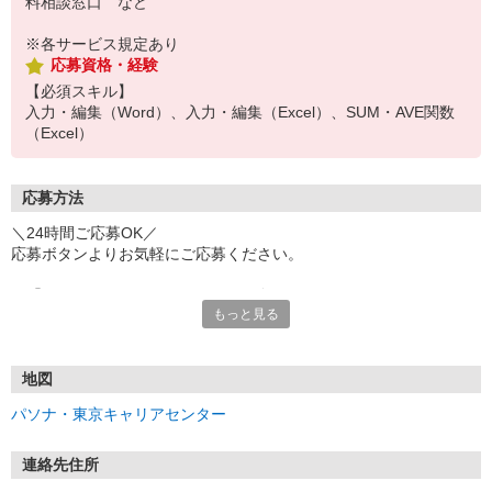
料相談窓口 など
※各サービス規定あり
応募資格・経験
【必須スキル】
入力・編集（Word）、入力・編集（Excel）、SUM・AVE関数
（Excel）
応募方法
＼24時間ご応募OK／
応募ボタンよりお気軽にご応募ください。
※「@pasona.co.jp」のドメイン解除をお願いいたします。
もっと見る
※メールが届かない場合、迷惑メールフォルダもご確認ください。
【お仕事開始までの流れ】
▼イーアイデムから応募
地図
▼ご案内可能な方に弊社からマイページ作成（プロフィール入力）
パソナ・東京キャリアセンター
のご連絡
▼面談 ※WEB、来社を選択可能です
▼お仕事紹介
連絡先住所
▼お仕事開始