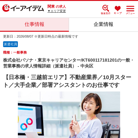
関東
の求人
▼エリア変更
仕事情報
企業情報
更新日：2026/08/07 ※更新日時点の最新情報です
派遣社員
職種：一般事務
株式会社パソナ・東京キャリアセンター/KT600117181201の一般・
営業事務の求人情報詳細（派遣社員） - 中央区
【日本橋・三越前エリア】不動産業界／10月スター
ト／大手企業／部署アシスタントのお仕事です