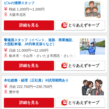
ビルの清掃スタッフ
詳細を見る
キープ
時給 1,200円〜1,200円
大阪市北区
紹介予定派遣
株式会社パソナ・東京キャリアセンター/KT600117089101
詳細を見る
とりあえずキープ
一般事務/経理/データ入力
時給1850円 ★交通費規定に基づき交通費支給
東京都中央区（三越前駅）
警備員スタッフ（イベント、道路、商業施設、
大型駐車場、JR列車見張りなど）
詳細を見る
キープ
日給 11,000円〜12,100円
栃木市・小山市・さいたま市西区・さいたま市岩槻区・久喜市・
派遣社員
株式会社パソナ・東京キャリアセンター/KT6001176628
詳細を見る
とりあえずキープ
一般事務
時給1900円 ★交通費規定に基づき交通費支給
本社総務・経理（正社員）※試用期間あり
東京都中央区（東京駅）
月給 222,750円〜230,750円
豊中市
詳細を見る
キープ
詳細を見る
とりあえずキープ
派遣社員