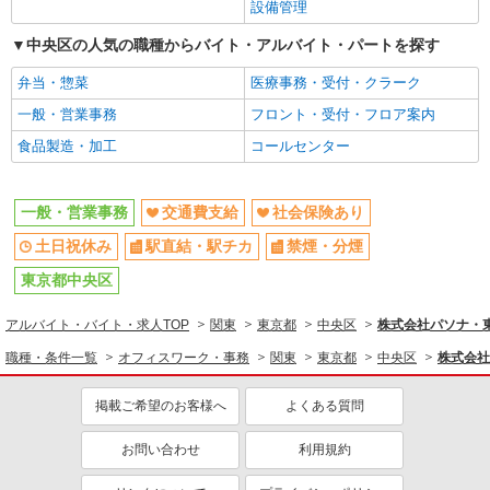
設備管理
中央区の人気の職種からバイト・アルバイト・パートを探す
弁当・惣菜
医療事務・受付・クラーク
一般・営業事務
フロント・受付・フロア案内
食品製造・加工
コールセンター
一般・営業事務
交通費支給
社会保険あり
土日祝休み
駅直結・駅チカ
禁煙・分煙
東京都中央区
アルバイト・バイト・求人TOP
関東
東京都
中央区
株式会社パソナ・東京
職種・条件一覧
オフィスワーク・事務
関東
東京都
中央区
株式会社
掲載ご希望のお客様へ
よくある質問
お問い合わせ
利用規約