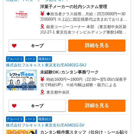
洋菓子メーカーの社内システム管理
◆担当者クラス採用…月給：25万0000円〜30
万0000円 ※上記に固定残業代は含まれておりませ
ん ※残業代別途全額支給 ◇リーダークラス採用…
銀座コージーコーナー 本部 （東京都中央区新
月給：37万0000円〜39万3000円 ※上記は固定残
川2-27-1 東京住友ツインビルディング東館14階）
業代を含む 固定残業代：6万8000 円〜7万2000
※勤務地の変更範囲：当社関連勤務地
円/30時間 （固定残業代は残業がない場合も支給
詳細を見る
キープ
し、超過分は別途支給する） ※経験・スキル等を
考慮の上で決定します 【手当】 交通費規定支給
（月5万円まで） 【昇給】 昇給あり（4月） 【賞
アルバイト
パート
職業紹介
与】 年2回（7月・12月） ※試用期間6ヶ月を除く
株式会社フルキャスト東京支社/EA0401G-5AJ
未経験OK♪カンタン事務ワーク
時給1600円〜1800円（22:00〜翌5:00の深夜手
当で時給UP） ※給与幅は経験・能力による
東京都中央区
詳細を見る
キープ
アルバイト
パート
職業紹介
株式会社フルキャスト東京支社/EA0401G-5V
カンタン軽作業スタッフ（仕分け・シール貼り