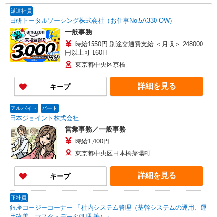
派遣社員
日研トータルソーシング株式会社（お仕事No.5A330-OW）
一般事務
時給1550円 別途交通費支給 ＜月収＞ 248000
円以上可 160H
東京都中央区京橋
詳細を見る
キープ
アルバイト
パート
日本ジョイント株式会社
営業事務／一般事務
時給1,400円
東京都中央区日本橋茅場町
詳細を見る
キープ
正社員
銀座コージーコーナー 「社内システム管理（基幹システムの運用、運
用改善、マスタ・データ処理 等）」