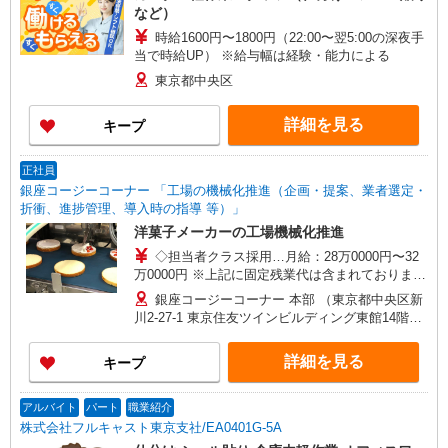
など）
時給1600円〜1800円（22:00〜翌5:00の深夜手
当で時給UP） ※給与幅は経験・能力による
東京都中央区
詳細を見る
キープ
正社員
銀座コージーコーナー 「工場の機械化推進（企画・提案、業者選定・
折衝、進捗管理、導入時の指導 等）」
洋菓子メーカーの工場機械化推進
◇担当者クラス採用…月給：28万0000円〜32
万0000円 ※上記に固定残業代は含まれておりませ
ん。 ※残業代別途全額支給 ◇リーダークラス採
銀座コージーコーナー 本部 （東京都中央区新
用…月給：36万5000円〜41万6000円 ※上記は固
川2-27-1 東京住友ツインビルディング東館14階）
定残業代を含む 固定残業代：6万7000 円〜7万
※勤務地の変更範囲：当社関連勤務地
6000円/30時間 （固定残業代は残業がない場合も
詳細を見る
キープ
支給し、超過分は別途支給する） ※経験・スキル
等を考慮の上で決定します。 【手当】 交通費規定
支給（月5万円まで） 【昇給】 昇給あり（4月）
アルバイト
パート
職業紹介
【賞与】 年2回（7月・12月） ※試用期間6ヶ月を
株式会社フルキャスト東京支社/EA0401G-5A
除く