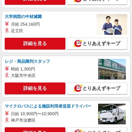
月給307800円 ★交通費規定に基づき交通費支
給
東京都中央区（人形町駅）
大学病院の中材滅菌
月給 254,160円
詳細を見る
キープ
足立区
派遣社員
詳細を見る
とりあえずキープ
株式会社パソナ・東京キャリアセンター/KT6001179114
一般事務/経理/営業事務
レジ・商品陳列スタッフ
月給301400円 ★交通費規定に基づき交通費支
給
時給 1,300円
東京都中央区（人形町駅）
大阪市中央区
詳細を見る
キープ
詳細を見る
とりあえずキープ
派遣社員
マイクロバスによる施設利用者送迎ドライバー
株式会社パソナ・東京キャリアセンター/KT600117579501
一般事務/データ入力
日給 10,900円〜10,900円
神戸市須磨区
月給324000円 ★交通費規定に基づき交通費支
給