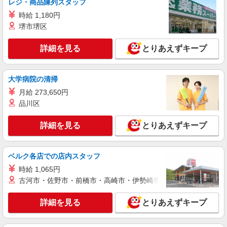
東京都中央区晴海 ※上記勤務地は10月から
レジ・商品陳列スタッフ
になります。 即日〜研修先、東京都品川区東
時給 1,180円
品川になります。
堺市堺区
詳細を見る
キープ
詳細を見る
とりあえずキープ
派遣社員
株式会社パソナ・東京キャリアセンター/KT600117648001
一般事務
大学病院の清掃
月給324000円 ★交通費規定に基づき交通費支
月給 273,650円
給
品川区
東京都中央区（東京駅）
詳細を見る
とりあえずキープ
詳細を見る
キープ
ベルク各店での店内スタッフ
派遣社員
株式会社パソナ・東京キャリアセンター/KT600117849001
時給 1,065円
一般事務
古河市・佐野市・前橋市・高崎市・伊勢崎市・太田市・館林市・
月給324000円 ★交通費規定に基づき交通費支
給
詳細を見る
とりあえずキープ
東京都中央区（日本橋駅）