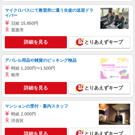
株式会社パソナ・東京キャリアセンター/KT6001176096
一般事務
マイクロバスにて教習所に通う生徒の送迎ドラ
イバー
時給2000円 ＊スキル・経験により、ご相談可
能です。 月収例：280000円 ★交通費規定に基づ
日給 15,850円
き交通費支給
東京都中央区（茅場町駅）
箕面市
詳細を見る
とりあえずキープ
詳細を見る
キープ
派遣社員
アパレル用品や雑貨のピッキング検品
株式会社パソナ・東京キャリアセンター/KT600117325601
時給 1,200円〜1,500円
一般事務
柏市
月給307800円 ★交通費規定に基づき交通費支
給
詳細を見る
とりあえずキープ
東京都中央区（銀座駅）
詳細を見る
キープ
マンションの受付・案内スタッフ
時給 2,000円
派遣社員
渋谷区
株式会社パソナ・東京キャリアセンター/KT600115814003
一般事務/貿易
詳細を見る
とりあえずキープ