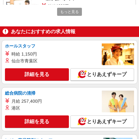
時給1226円〜
もっと見る
東京都中央区築地7-10-2 築地小川ビル５階
詳細を見る
キープ
あなたにおすすめの求人情報
正社員
ホールスタッフ
東京梅田・イースタングループ東京事務センター
時給 1,150円
一般事務スタッフ
仙台市青葉区
月給209646円〜＋各種手当（残業手当・深夜
手当・運行管理者資格手当等） ★勤務時間帯・経
詳細を見る
とりあえずキープ
験・資格により優遇します 【給与例】 月収例：
東京都中央区築地7-10-2 築地小川ビル５階
255000円〜301000円 年収例：306万円〜361万円
詳細を見る
キープ
総合病院の清掃
月給 257,400円
派遣社員
港区
株式会社スペックス
一般事務
詳細を見る
とりあえずキープ
時給1450円 ＜月収例＞ 230,000円以上 基
本時給1450円×7.5ｈ×21日＋諸費用