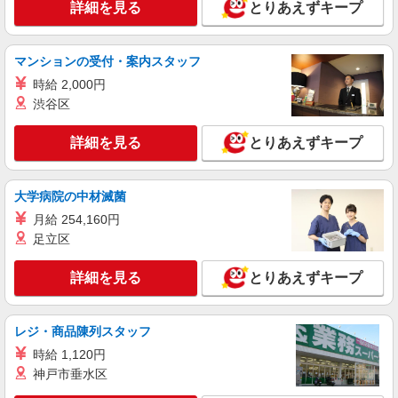
詳細を見る
とりあえずキープ
詳細を見る
キープ
マンションの受付・案内スタッフ
紹介予定派遣
時給 2,000円
ランスタッド株式会社 栃木第2支店（宇都宮事業所）/WUTI106654
渋谷区
その他オフィスワーク・事務
時給1650円 ※交通費実費支給／当社規定あ
詳細を見る
とりあえずキープ
り。
栃木県宇都宮市中心部 公共交通機関での通勤
に便利な駅チカ・大通り沿いのオフィスビルで
大学病院の中材滅菌
す！
月給 254,160円
詳細を見る
キープ
足立区
派遣社員
詳細を見る
とりあえずキープ
ランスタッド株式会社 栃木第2支店（宇都宮事業所）/WUTI106747
一般事務・OA事務
時給1450円 ※月収例22.4万円（残業等含む収
レジ・商品陳列スタッフ
入例） 月収例：224750円＝1450円×7時間45分×20
時給 1,120円
日勤務の場合＋残業代、交通費別途支給 ※交通費
栃木県宇都宮市 清原工業団地／国道408号線・
神戸市垂水区
実費支給／当社規定あり。
123号線からも通勤便利♪