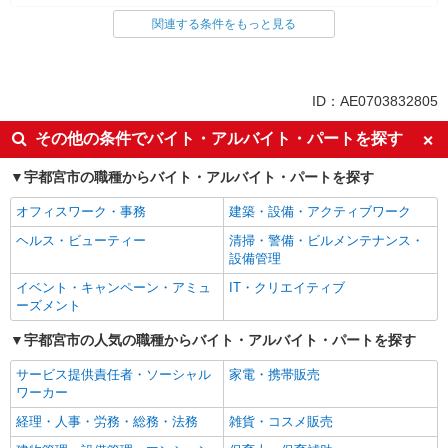
関連する条件をもっと見る
同じ雇用形態から宇都宮駅の求人を探す
派遣社員
同じ特徴から宇都宮駅の求人を探す
ID：AE0703832805
未経験歓迎
上場企業・上場企業のグループ会
その他の条件でバイト・アルバイト・パートを探す
社
車通勤OK
宇都宮市の職種からバイト・アルバイト・パートを探す
社会保険あり
同じ職種から求人を探す
オフィスワーク・事務
建築・設備・アクティブワーク
ヘルス・ビューティー
清掃・警備・ビルメンテナンス・
オフィスワーク・事務
設備管理
一般・営業事務
イベント・キャンペーン・アミュ
IT・クリエイティブ
ーズメント
同じ特徴から求人を探す
宇都宮市の人気の職種からバイト・アルバイト・パートを探す
未経験歓迎
上場企業・上場企業のグループ会
社
サービス提供責任者・ソーシャル
家電・携帯販売
車通勤OK
ワーカー
社会保険あり
経理・人事・労務・総務・法務
雑貨・コスメ販売