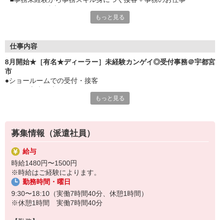
■ゆったり9時半スタート
もっと見る
■ラッシュを避けて通勤できます
■なにかと便利な平日休み
■火曜固定
■長期休暇もございます
仕事内容
8月開始★［有名★ディーラー］未経験カンゲイ◎受付事務＠宇都宮
市
●ショールームでの受付・接客
●データ入力（専用システム）
もっと見る
●入金チェック
●SNS運営、店舗清掃
●電話対応（予約管理など）
募集情報（派遣社員）
給与
時給1480円〜1500円
※時給はご経験によります。
勤務時間・曜日
9:30〜18:10（実働7時間40分、休憩1時間）
※休憩1時間 実働7時間40分