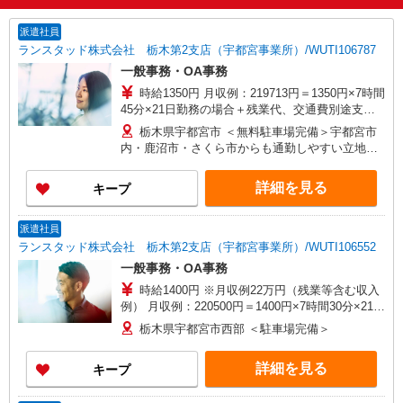
派遣社員
ランスタッド株式会社 栃木第2支店（宇都宮事業所）/WUTI106787
一般事務・OA事務
時給1350円 月収例：219713円＝1350円×7時間
45分×21日勤務の場合＋残業代、交通費別途支給
※交通費実費支給／当社規定あり。
栃木県宇都宮市 ＜無料駐車場完備＞宇都宮市
内・鹿沼市・さくら市からも通勤しやすい立地で
す
詳細を見る
キープ
派遣社員
ランスタッド株式会社 栃木第2支店（宇都宮事業所）/WUTI106552
一般事務・OA事務
時給1400円 ※月収例22万円（残業等含む収入
例） 月収例：220500円＝1400円×7時間30分×21日
勤務の場合＋残業代、交通費別途支給 ※交通費実
栃木県宇都宮市西部 ＜駐車場完備＞
費支給／当社規定あり。
詳細を見る
キープ