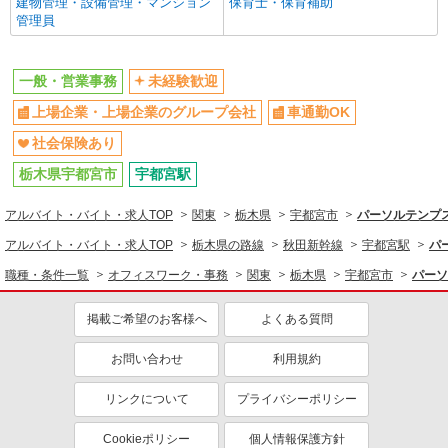
建物管理・設備管理・マンション
保育士・保育補助
管理員
一般・営業事務
未経験歓迎
上場企業・上場企業のグループ会社
車通勤OK
社会保険あり
栃木県宇都宮市
宇都宮駅
アルバイト・バイト・求人TOP
関東
栃木県
宇都宮市
パーソルテンプス
アルバイト・バイト・求人TOP
栃木県の路線
秋田新幹線
宇都宮駅
パ
職種・条件一覧
オフィスワーク・事務
関東
栃木県
宇都宮市
パーソ
掲載ご希望のお客様へ
よくある質問
お問い合わせ
利用規約
リンクについて
プライバシーポリシー
Cookieポリシー
個人情報保護方針