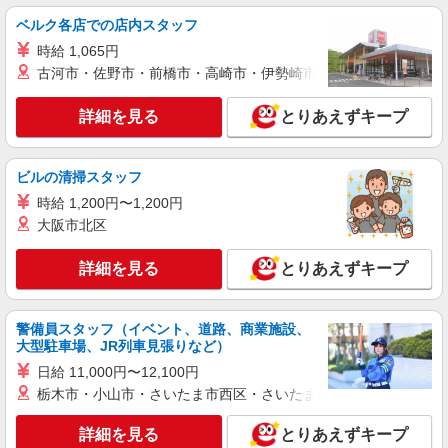
宇都宮市 無料駐車場完備（敷地内）／車通勤
ベルク各店での店内スタッフ
可
時給 1,065円
古河市・佐野市・前橋市・高崎市・伊勢崎市・太田市・館林市・
詳細を見る
キープ
詳細を見る
とりあえずキープ
派遣社員
ランスタッド株式会社 栃木第1支店（宇都宮事業所）/WUTN109010
一般事務・OA事務
ビルの清掃スタッフ
時給1350円 ※交通費実費支給／当社規定あ
時給 1,200円〜1,200円
り。
大阪市北区
栃木県宇都宮市 ★無料駐車場あり
詳細を見る
とりあえずキープ
詳細を見る
キープ
派遣社員
警備員スタッフ（イベント、道路、商業施設、
ランスタッド株式会社 栃木第2支店（宇都宮事業所）/WUTI106861
大型駐車場、JR列車見張りなど）
一般事務・OA事務
日給 11,000円〜12,100円
時給1400円 ※交通費実費支給／当社規定あ
栃木市・小山市・さいたま市西区・さいたま市岩槻区・久喜市・
り。
詳細を見る
とりあえずキープ
栃木県宇都宮市 無料駐車場完備／マイカー通