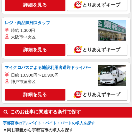
詳細を見る
とりあえずキープ
詳細を見る
キープ
派遣社員
レジ・商品陳列スタッフ
ランスタッド株式会社 栃木第2支店（宇都宮事業所）/WUTI106652
時給 1,300円
一般事務・OA事務
大阪市中央区
時給1400円 ※交通費実費支給／当社規定あ
り。
詳細を見る
とりあえずキープ
栃木県宇都宮市 マイカー通勤OK／敷地外に無
料駐車場を完備
マイクロバスによる施設利用者送迎ドライバー
詳細を見る
キープ
日給 10,900円〜10,900円
神戸市須磨区
詳細を見る
とりあえずキープ
このお仕事に関連する条件で探す
宇都宮市のアルバイト・バイト・パートの求人を探す
同じ職種から宇都宮市の求人を探す