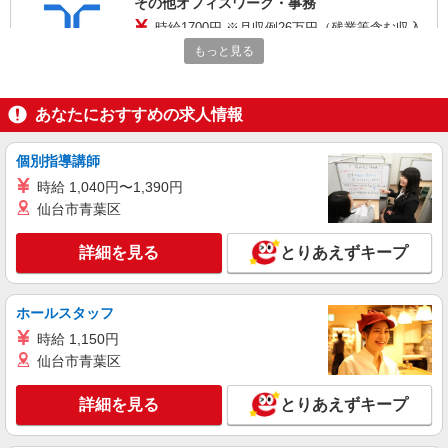
その他オフィスワーク・事務
時給1700円 ※月収例26万円（残業等含む収入
例） 月収例：260667円＝1700円×7時間40分×20日
もっと見る
勤務の場合＋残業代、交通費別途支給 ※交通費実
栃木県宇都宮市 LRT最寄りから徒歩5分圏内／
費支給／当社規定あり。
駐輪場の利用もOK
あなたにおすすめの求人情報
詳細を見る
キープ
個別指導講師
派遣社員
時給 1,040円〜1,390円
ランスタッド株式会社 栃木第2支店（宇都宮事業所）/WUTI106867
仙台市青葉区
営業事務
時給1350円 ※交通費実費支給／当社規定あ
詳細を見る
とりあえずキープ
り。
栃木県宇都宮市 ★無料駐車場完備／車通勤OK
ホールスタッフ
詳細を見る
キープ
時給 1,150円
仙台市青葉区
派遣社員
ランスタッド株式会社 栃木第2支店（宇都宮事業所）/WUTI106809
詳細を見る
とりあえずキープ
一般事務・OA事務
時給1450円 ※交通費実費支給／当社規定あ