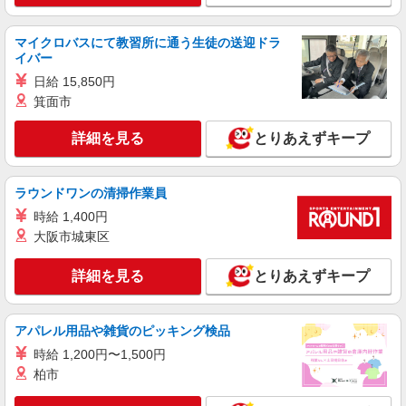
勤OK！
マイクロバスにて教習所に通う生徒の送迎ドラ
詳細を見る
キープ
イバー
日給 15,850円
派遣社員
箕面市
ランスタッド株式会社 栃木第2支店（宇都宮事業所）/WUTI106846
一般事務・OA事務
詳細を見る
とりあえずキープ
時給1350円 月収例:232880円＝1350円×8時間
×20日勤務＋残業月10時間の場合 ※交通費別途
支給 ※交通費実費支給／当社規定あり。
栃木県宇都宮市 ★無料駐車場完備／車通勤
ラウンドワンの清掃作業員
OK！
時給 1,400円
大阪市城東区
詳細を見る
キープ
詳細を見る
とりあえずキープ
派遣社員
ランスタッド株式会社 栃木第1支店（宇都宮事業所）/WUTN109180
一般事務・OA事務
アパレル用品や雑貨のピッキング検品
時給1400円 ※交通費実費支給／当社規定あ
時給 1,200円〜1,500円
り。
柏市
栃木県宇都宮市平出工業団地 ★無料駐車場あ
り／車通勤OK！