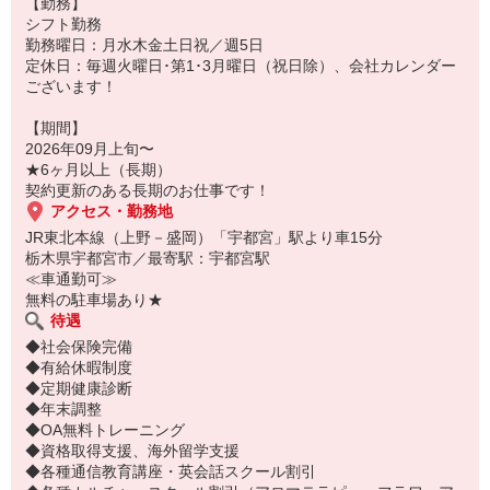
【勤務】
シフト勤務
勤務曜日：月水木金土日祝／週5日
定休日：毎週火曜日･第1･3月曜日（祝日除）、会社カレンダー
ございます！
【期間】
2026年09月上旬〜
★6ヶ月以上（長期）
契約更新のある長期のお仕事です！
アクセス・勤務地
JR東北本線（上野－盛岡）「宇都宮」駅より車15分
栃木県宇都宮市／最寄駅：宇都宮駅
≪車通勤可≫
無料の駐車場あり★
待遇
◆社会保険完備
◆有給休暇制度
◆定期健康診断
◆年末調整
◆OA無料トレーニング
◆資格取得支援、海外留学支援
◆各種通信教育講座・英会話スクール割引