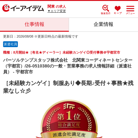
関東
の求人
▼エリア変更
仕事情報
企業情報
更新日：2026/08/08 ※更新日時点の最新情報です
派遣社員
職種：8月開始★［有名★ディーラー］未経験カンゲイ◎受付事務＠宇都宮市
パーソルテンプスタッフ株式会社 北関東コーディネートセンター
（宇都宮）/26-0510380の一般・営業事務の求人情報詳細（派遣社
員） - 宇都宮市
［未経験カンゲイ］制服あり◆長期♪受付＋事務★残
業なし☆彡