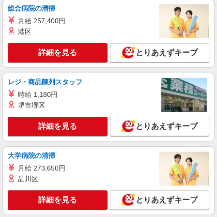
総合病院の清掃
り。
月給 257,400円
栃木県宇都宮市 【無料駐車場完備】車通勤可
港区
詳細を見る
キープ
詳細を見る
とりあえずキープ
派遣社員
ランスタッド株式会社 栃木第1支店（宇都宮事業所）/WUTN109152
レジ・商品陳列スタッフ
一般事務・OA事務
時給 1,180円
時給1400円 ※交通費実費支給／当社規定あ
堺市堺区
り。
栃木県宇都宮市平出工業団地 ★無料駐車場完
詳細を見る
とりあえずキープ
備
詳細を見る
キープ
大学病院の清掃
月給 273,650円
紹介予定派遣
品川区
ランスタッド株式会社 栃木第2支店（宇都宮事業所）/WUTI106810
一般事務・OA事務
詳細を見る
とりあえずキープ
時給1200円 ※交通費実費支給／当社規定あ
り。