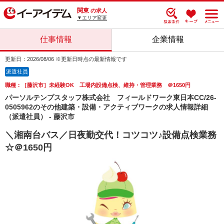
関東
の求人
▼エリア変更
仕事情報
企業情報
更新日：2026/08/06 ※更新日時点の最新情報です
派遣社員
職種：［藤沢市］未経験OK 工場内設備点検、維持・管理業務 ＠1650円
パーソルテンプスタッフ株式会社 フィールドワーク東日本CC/26-
0505962のその他建築・設備・アクティブワークの求人情報詳細
（派遣社員） - 藤沢市
＼湘南台バス／日夜勤交代！コツコツ♪設備点検業務
☆＠1650円