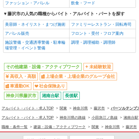
ファッション・アパレル
飲食・フード
同じ特徴から求人を探す
藤沢市の人気の職種からバイト・アルバイト・パートを探す
未経験歓迎
上場企業・上場企業のグループ会
美容師・ネイリスト・まつげ施術
ファミリーレストラン・回転寿司
社
アパレル販売
フロント・受付・フロア案内
車通勤OK
社会保険あり
施設警備・交通誘導警備・駐車輪
調理・調理補助・調理師
場管理・イベント警備
その他建築・設備・アクティブワーク
未経験歓迎
高収入・高額
上場企業・上場企業のグループ会社
車通勤OK
社会保険あり
神奈川県藤沢市
湘南台駅
長後駅
アルバイト・バイト・求人TOP
関東
神奈川県
藤沢市
パーソルテンプス
アルバイト・バイト・求人TOP
神奈川県の路線
小田急江ノ島線
湘南台駅
職種・条件一覧
建築・設備・アクティブワーク
関東
神奈川県
藤沢市