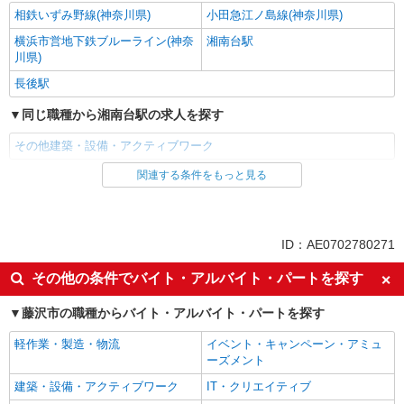
相鉄いずみ野線(神奈川県)
小田急江ノ島線(神奈川県)
横浜市営地下鉄ブルーライン(神奈
湘南台駅
川県)
長後駅
同じ職種から湘南台駅の求人を探す
その他建築・設備・アクティブワーク
関連する条件をもっと見る
同じ雇用形態から湘南台駅の求人を探す
派遣社員
同じ特徴から湘南台駅の求人を探す
ID：AE0702780271
未経験歓迎
高収入・高額
その他の条件でバイト・アルバイト・パートを探す
上場企業・上場企業のグループ会
車通勤OK
社
藤沢市の職種からバイト・アルバイト・パートを探す
社会保険あり
軽作業・製造・物流
イベント・キャンペーン・アミュ
ーズメント
同じ職種から求人を探す
建築・設備・アクティブワーク
IT・クリエイティブ
建築・設備・アクティブワーク