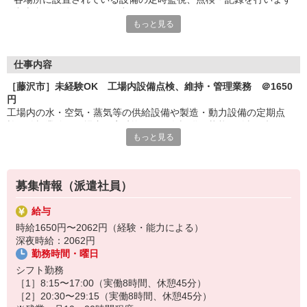
湘南台＆長後駅からバス出ています
もっと見る
■ワンコイン以下で食べられる食堂あり
仕事内容
［藤沢市］未経験OK 工場内設備点検、維持・管理業務 ＠1650
円
工場内の水・空気・蒸気等の供給設備や製造・動力設備の定期点
検・監視業務・工場内を定時巡回し、各設備の状態を監視、記録、
もっと見る
不具合の対応・工場内を社有車（マニュアル車）で巡回
※日夜勤の一週間交代勤務
※立ち仕事、動きのある仕事
募集情報（派遣社員）
給与
時給1650円〜2062円（経験・能力による）
深夜時給：2062円
勤務時間・曜日
シフト勤務
［1］8:15〜17:00（実働8時間、休憩45分）
［2］20:30〜29:15（実働8時間、休憩45分）