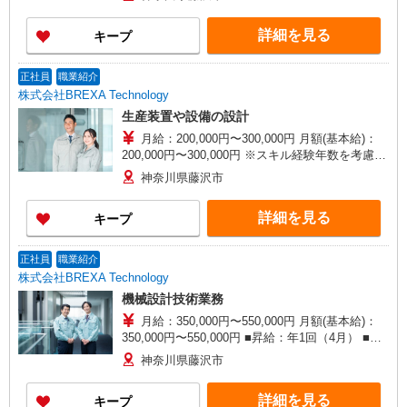
賞与：年2回（7月、12月）※過去実績2.6ヶ月
【賃金形態】 月給制（月給＝基本給） 【試用期
詳細を見る
キープ
間】 あり 【試用期間詳細】 試用期間（3ヶ月）試
用期間中、条件に変更はございません。
正社員
職業紹介
株式会社BREXA Technology
生産装置や設備の設計
月給：200,000円〜300,000円 月額(基本給)：
200,000円〜300,000円 ※スキル経験年数を考慮し
話し合いの上、優遇します。 ■普通残業／深夜残
神奈川県藤沢市
業手当：1分単位で支給 ■昇給：年1回（4月） ■
賞与：年2回（7月・12月） 【賃金形態】 月給制
詳細を見る
キープ
（月給＝基本給） 【試用期間】 あり 【試用期間
詳細】 試用期間（3ヶ月）※期間中の待遇に変更
はありません。
正社員
職業紹介
株式会社BREXA Technology
機械設計技術業務
月給：350,000円〜550,000円 月額(基本給)：
350,000円〜550,000円 ■昇給：年1回（4月） ■賞
与：年2回（7月・12月） 【賃金形態】 月給制
神奈川県藤沢市
（月給＝基本給） 【試用期間】 あり 【試用期間
詳細】 試用期間（3ヶ月）
詳細を見る
キープ