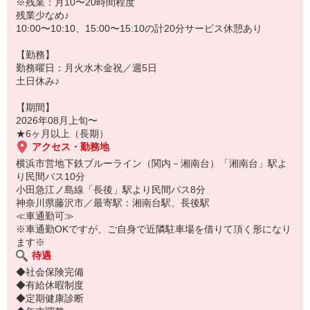
※残業：月10〜20時間程度
残業少なめ♪
10:00〜10:10、15:00〜15:10の計20分サービス休憩あり
【勤務】
勤務曜日：月火水木金祝／週5日
土日休み♪
【期間】
2026年08月上旬〜
★6ヶ月以上（長期）
アクセス・勤務地
横浜市営地下鉄ブルーライン（関内－湘南台）「湘南台」駅よ
り民間バス10分
小田急江ノ島線「長後」駅より民間バス8分
神奈川県藤沢市／最寄駅：湘南台駅、長後駅
≪車通勤可≫
※車通勤OKですが、ご自身で近隣駐車場を借りて頂く形になり
ます※
待遇
◆社会保険完備
◆有給休暇制度
◆定期健康診断