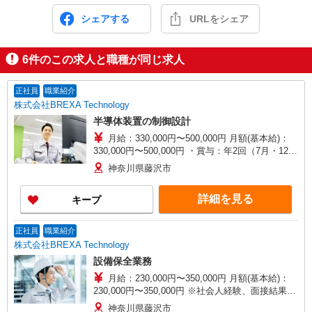
シェアする
URLをシェア
6
件のこの求人と職種が同じ求人
正社員
職業紹介
株式会社BREXA Technology
半導体装置の制御設計
月給：330,000円〜500,000円 月額(基本給)：
330,000円〜500,000円 ・賞与：年2回（7月・12
月） ・昇給：年1回（4月） ※スキル経験年数を
神奈川県藤沢市
考慮し話し合いの上、決定します。 【賃金形態】
月給制（月給＝基本給） 【試用期間】 あり 【試
詳細を見る
キープ
用期間詳細】 試用期間（3ヶ月）試用期間中、条
件に変更はございません。
正社員
職業紹介
株式会社BREXA Technology
設備保全業務
月給：230,000円〜350,000円 月額(基本給)：
230,000円〜350,000円 ※社会人経験、面接結果等
を考慮の上決定します。 ■昇給：年1回（4月） ■
神奈川県藤沢市