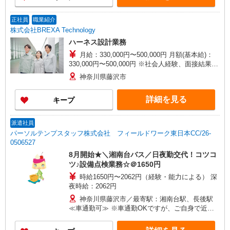
正社員
職業紹介
株式会社BREXA Technology
ハーネス設計業務
月給：330,000円〜500,000円 月額(基本給)：
330,000円〜500,000円 ※社会人経験、面接結果等
を考慮の上決定します。 ■昇給：年1回（4月） ■
神奈川県藤沢市
賞与：年2回（7月、12月）※過去実績2.6ヶ月
【賃金形態】 月給制（月給＝基本給） 【試用期
詳細を見る
キープ
間】 あり 【試用期間詳細】 試用期間（3ヶ月）試
用期間中、条件に変更はございません。
派遣社員
パーソルテンプスタッフ株式会社 フィールドワーク東日本CC/26-
0506527
8月開始★＼湘南台バス／日夜勤交代！コツコ
ツ♪設備点検業務☆＠1650円
時給1650円〜2062円（経験・能力による） 深
夜時給：2062円
神奈川県藤沢市／最寄駅：湘南台駅、長後駅
≪車通勤可≫ ※車通勤OKですが、ご自身で近隣
駐車場を借りて頂く形になります※