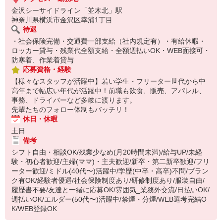
金沢シーサイドライン「並木北」駅
神奈川県横浜市金沢区幸浦1丁目
待遇
・社会保険完備・交通費一部支給（社内規定有）・有給休暇・
ロッカー貸与・残業代全額支給・全額週払いOK・WEB面接可・
防寒着、作業着貸与
応募資格・経験
【様々なスタッフが活躍中】若い学生・フリーター世代から中
高年まで幅広い年代が活躍中！前職も飲食、販売、アパレル、
事務、ドライバーなど多岐に渡ります。
先輩たちのフォロー体制もバッチリ！
休日・休暇
土日
備考
シフト自由・相談OK/残業少なめ(月20時間未満)/給与UP/未経
験・初心者歓迎/主婦(ママ)・主夫歓迎/新卒・第二新卒歓迎/フリ
ーター歓迎/ミドル(40代〜)活躍中/学歴(中卒・高卒)不問/ブラン
ク有OK/経験者優遇/社会保険制度あり/研修制度あり/服装自由/
履歴書不要/友達と一緒に応募OK/雰囲気_業務外交流/日払いOK/
週払いOK/エルダー(50代〜)活躍中/禁煙・分煙/WEB選考完結O
K/WEB登録OK