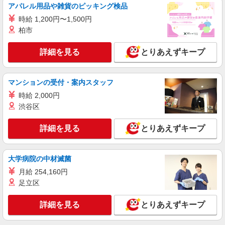
LAPI-Staff株式会社 本社/軽作業窓口
アパレル用品や雑貨のピッキング検品
アニメグッズやお菓子等の仕分け、梱包
時給 1,200円〜1,500円
時給1,800円以上（深夜手当含む）＋交通費全
柏市
額支給 ◆月収例 316,800円 （夜勤シフト 21時〜
翌6時 週5日勤務の場合） 時給1,800円×8h×22日勤
横浜市金沢区 ★上記以外にも神奈川県内（横
詳細を見る
とりあえずキープ
務
浜・川崎・相模原など）に多数派遣先有
詳細を見る
キープ
マンションの受付・案内スタッフ
時給 2,000円
派遣社員
渋谷区
LAPI-Staff株式会社 本社/軽作業窓口
アニメグッズ・お菓子等の仕分け・梱包
詳細を見る
とりあえずキープ
時給1,400円以上＋交通費全額支給 ※夜勤は時
給1,800円以上（深夜手当含む） ◆月収例
246,400円 （日勤シフト10時〜19時 週5日勤務の
横浜市金沢区 ★上記以外にも神奈川県内（横
大学病院の中材滅菌
場合） 時給1,400円×8h×22日勤務 ◆月収例
浜・川崎・相模原など）に多数派遣先有
月給 254,160円
316,800円 （夜勤シフト 21時〜翌6時 週5日勤務の
場合） 時給1,800円×8h×22日勤務
足立区
詳細を見る
キープ
詳細を見る
とりあえずキープ
派遣社員
LAPI-Staff株式会社 本社/軽作業窓口