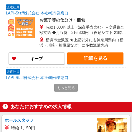
派遣社員
LAPI-Staff株式会社 本社/軽作業窓口
お菓子等の仕分け・梱包
時給1,800円以上（深夜手当含む）＋交通費全
額支給 ◆月収例 316,800円 （夜勤シフト 21時〜
翌6時 週5日勤務の場合） 時給1,800円×8h×22日勤
横浜市金沢区 ★上記以外にも神奈川県内（横
務
浜・川崎・相模原など）に多数派遣先有
詳細を見る
キープ
派遣社員
LAPI-Staff株式会社 本社/軽作業窓口
製菓用品のシール貼り、仕分け、梱包
もっと見る
時給1,400円以上＋交通費全額支給 ※夜勤は時
給1,800円以上（深夜手当含む） ◆月収例
246,400円 （日勤シフト10時〜19時 週5日勤務の
横浜市金沢区 ★上記以外にも神奈川県内（横
あなたにおすすめの求人情報
場合） 時給1,400円×8h×22日勤務
浜・川崎・相模原など）に多数派遣先有
ホールスタッフ
詳細を見る
キープ
時給 1,150円