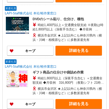
派遣社員
LAPI-Staff株式会社 本社/軽作業窓口
DVDのシール貼り、仕分け、梱包
時給1,400円以上＋交通費全額支給 ※夜勤は時
給1,800円以上（深夜手当含む） ◆月収例
246,400円 （日勤シフト10時〜19時 週5日勤務の
横浜市金沢区 ★上記以外にも神奈川県内（横
場合） 時給1,400円×8h×22日勤務
浜・川崎・相模原など）に多数派遣先有
詳細を見る
キープ
派遣社員
LAPI-Staff株式会社 本社/軽作業窓口
ギフト商品の仕分けや袋詰め作業
時給1,800円以上（深夜手当含む）＋交通費全
額支給 ◆月収例 316,800円 （夜勤シフト 21時〜
翌6時 週5日勤務の場合） 時給1,800円×8h×22日勤
横浜市金沢区 ★上記以外にも神奈川県内（横
務
浜・川崎・相模原など）に多数派遣先有
詳細を見る
キープ