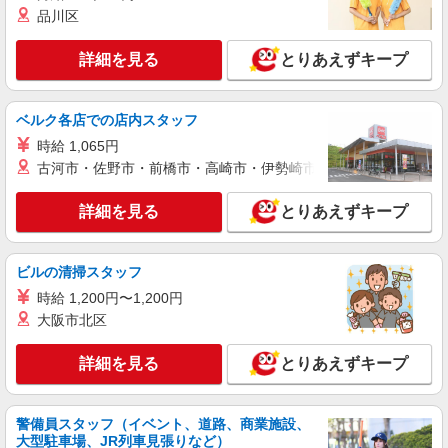
派遣社員
品川区
LAPI-Staff株式会社 本社/軽作業窓口
プレゼントの仕分け作業など
詳細を見る
とりあえずキープ
時給1,800円以上（深夜手当含む）＋交通費全
額支給 ◆月収例 316,800円 （夜勤シフト 21時〜
翌6時 週5日勤務の場合） 時給1,800円×8h×22日勤
横浜市金沢区 ★上記以外にも神奈川県内（横
ベルク各店での店内スタッフ
務
浜・川崎・相模原など）に多数派遣先有
時給 1,065円
古河市・佐野市・前橋市・高崎市・伊勢崎市・太田市・館林市・
詳細を見る
キープ
詳細を見る
とりあえずキープ
派遣社員
LAPI-Staff株式会社 本社/軽作業窓口
ゲーム等の包装・仕分け
ビルの清掃スタッフ
時給1,800円以上（深夜手当含む）＋交通費全
時給 1,200円〜1,200円
額支給 ◆月収例 316,800円 （夜勤シフト 21時〜
大阪市北区
翌6時 週5日勤務の場合） 時給1,800円×8h×22日勤
横浜市金沢区 ★上記以外にも神奈川県内（横
務
浜・川崎・相模原など）に多数派遣先有
詳細を見る
とりあえずキープ
詳細を見る
キープ
警備員スタッフ（イベント、道路、商業施設、
大型駐車場、JR列車見張りなど）
派遣社員