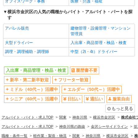
オフィスワーク・事務
医療・介護・福祉
社会保険あり
研修制度あり
横浜市金沢区の人気の職種からバイト・アルバイト・パートを探
同じ職種から求人を探す
す
軽作業・製造・物流
アパレル販売
建物管理・設備管理・マンション
管理員
入出庫・商品管理・検品・検査
大型ドライバー
入出庫・商品管理・検品・検査
同じ特徴から求人を探す
調理・調理補助・調理師
中型（2t・4t）ドライバー
ミドル（40代～）活躍中
日払い
服装自由
交通費支給
入出庫・商品管理・検品・検査
履歴書不要
社会保険あり
新卒・第二新卒歓迎
フリーター歓迎
ミドル（40代～）活躍中
エルダー（50代～）活躍中
シニア（60代～）活躍中
日払い
週払い
服装自由
もっと見る
アルバイト・バイト・求人TOP
関東
神奈川県
横浜市金沢区
株式会社
アルバイト・バイト・求人TOP
神奈川県の路線
金沢シーサイドライン
並
職種・条件一覧
軽作業・製造・物流
関東
神奈川県
横浜市金沢区
株