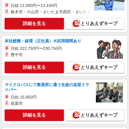
LAPI-Staff株式会社 本社/軽作業窓口
日給 11,000円〜12,100円
化粧品・コスメ商品の仕分けや梱包作業
栃木市・小山市・さいたま市西区・さいたま市岩槻区・久喜市・
時給1,400円以上＋交通費全額支給 ※夜勤は時
詳細を見る
給1,800円以上（深夜手当含む） ◆月収例
とりあえずキープ
246,400円 （日勤シフト10時〜19時 週5日勤務の
横浜市金沢区 ★上記以外にも神奈川県内（横
場合） 時給1,400円×8h×22日勤務 ◆月収例
浜・川崎・相模原など）に多数派遣先有
316,800円 （夜勤シフト 21時〜翌6時 週5日勤務の
本社総務・経理（正社員）※試用期間あり
場合） 時給1,800円×8h×22日勤務
詳細を見る
月給 222,750円〜230,750円
キープ
豊中市
派遣社員
詳細を見る
とりあえずキープ
LAPI-Staff株式会社 本社/軽作業窓口
DVD・ゲームのピッキング、梱包
時給1,800円以上（深夜手当含む）＋交通費全
マイクロバスにて教習所に通う生徒の送迎ドラ
額支給 ◆月収例 316,800円 （夜勤シフト 21時〜
イバー
翌6時 週5日勤務の場合） 時給1,800円×8h×22日勤
横浜市金沢区 ★上記以外にも神奈川県内（横
務
日給 15,850円
浜・川崎・相模原など）に多数派遣先有
箕面市
詳細を見る
キープ
詳細を見る
とりあえずキープ
派遣社員