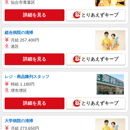
仙台市青葉区
派遣社員
LAPI-Staff株式会社 本社/軽作業窓口
詳細を見る
とりあえずキープ
おもちゃ・玩具の袋詰め・検品など
時給1,400円以上＋交通費全額支給 ※夜勤は時
給1,800円以上（深夜手当含む） ◆月収例
総合病院の清掃
246,400円 （日勤シフト10時〜19時 週5日勤務の
横浜市金沢区 ★上記以外にも神奈川県内（横
場合） 時給1,400円×8h×22日勤務
月給 257,400円
浜・川崎・相模原など）に多数派遣先有
港区
詳細を見る
キープ
詳細を見る
とりあえずキープ
派遣社員
LAPI-Staff株式会社 本社/軽作業窓口
レジ・商品陳列スタッフ
お菓子やスイーツなどの包装や梱包作業
時給 1,180円
時給1,400円以上＋交通費全額支給 ※夜勤は時
堺市堺区
給1,800円以上（深夜手当含む） ◆月収例
246,400円 （日勤シフト10時〜19時 週5日勤務の
横浜市金沢区 ★上記以外にも神奈川県内（横
詳細を見る
とりあえずキープ
場合） 時給1,400円×8h×22日勤務 ◆月収例
浜・川崎・相模原など）に多数派遣先有
316,800円 （夜勤シフト 21時〜翌6時 週5日勤務の
場合） 時給1,800円×8h×22日勤務
詳細を見る
キープ
大学病院の清掃
月給 273,650円