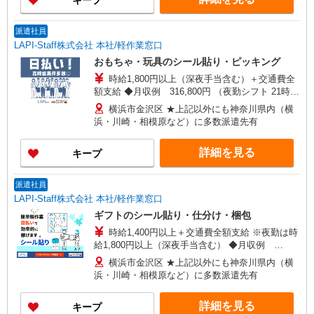
キープ
派遣社員
LAPI-Staff株式会社 本社/軽作業窓口
おもちゃ・玩具のシール貼り・ピッキング
時給1,800円以上（深夜手当含む）＋交通費全
額支給 ◆月収例 316,800円 （夜勤シフト 21時〜
翌6時 週5日勤務の場合） 時給1,800円×8h×22日勤
横浜市金沢区 ★上記以外にも神奈川県内（横
務
浜・川崎・相模原など）に多数派遣先有
詳細を見る
キープ
派遣社員
LAPI-Staff株式会社 本社/軽作業窓口
ギフトのシール貼り・仕分け・梱包
時給1,400円以上＋交通費全額支給 ※夜勤は時
給1,800円以上（深夜手当含む） ◆月収例
246,400円 （日勤シフト10時〜19時 週5日勤務の
横浜市金沢区 ★上記以外にも神奈川県内（横
場合） 時給1,400円×8h×22日勤務
浜・川崎・相模原など）に多数派遣先有
詳細を見る
キープ