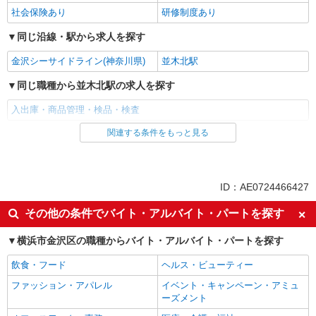
社会保険あり
研修制度あり
同じ沿線・駅から求人を探す
金沢シーサイドライン(神奈川県)
並木北駅
同じ職種から並木北駅の求人を探す
入出庫・商品管理・検品・検査
関連する条件をもっと見る
同じ雇用形態から並木北駅の求人を探す
アルバイト
パート
同じ特徴から並木北駅の求人を探す
ID：AE0724466427
履歴書不要
新卒・第二新卒歓迎
その他の条件でバイト・アルバイト・パートを探す
フリーター歓迎
ミドル（40代～）活躍中
横浜市金沢区の職種からバイト・アルバイト・パートを探す
エルダー（50代～）活躍中
シニア（60代～）活躍中
飲食・フード
ヘルス・ビューティー
日払い
週払い
ファッション・アパレル
イベント・キャンペーン・アミュ
服装自由
禁煙・分煙
ーズメント
残業少なめ（月20h未満）
交通費支給