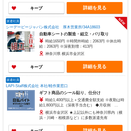
場合） 時給1,800円×8h×22日勤務
詳細を見る
キープ
NEW
派遣社員
シーデーピージャパン株式会社 厚木営業所/34A18603
自動車シートの製造・組立・バリ取り
時給1650円 ※時間外時給：2063円 ※休出時
給：2063円 ※深夜割増：413円
神奈川県 横浜市金沢区
詳細を見る
キープ
派遣社員
LAPI-Staff株式会社 本社/軽作業窓口
ギフト商品のシール貼り、仕分け
時給1,400円以上＋交通費全額支給 ※夜勤は時
給1,800円以上（深夜手当含む） ◆月収例
246,400円 （日勤シフト10時〜19時 週5日勤務の
横浜市金沢区 ★上記以外にも神奈川県内（横
場合） 時給1,400円×8h×22日勤務
浜・川崎・相模原など）に多数派遣先有
詳細を見る