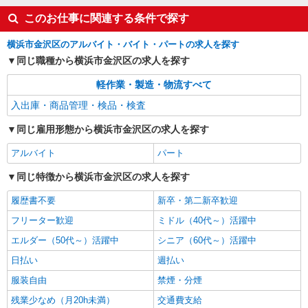
ギフトのシール貼り・仕分け・梱包
このお仕事に関連する条件で探す
時給1,400円以上＋交通費全額支給 ※夜勤は時
給1,800円以上（深夜手当含む） ◆月収例
横浜市金沢区のアルバイト・バイト・パートの求人を探す
246,400円 （日勤シフト10時〜19時 週5日勤務の
横浜市金沢区 ★上記以外にも神奈川県内（横
場合） 時給1,400円×8h×22日勤務
同じ職種から横浜市金沢区の求人を探す
浜・川崎・相模原など）に多数派遣先有
軽作業・製造・物流すべて
詳細を見る
キープ
入出庫・商品管理・検品・検査
同じ雇用形態から横浜市金沢区の求人を探す
アルバイト
パート
同じ特徴から横浜市金沢区の求人を探す
履歴書不要
新卒・第二新卒歓迎
フリーター歓迎
ミドル（40代～）活躍中
エルダー（50代～）活躍中
シニア（60代～）活躍中
日払い
週払い
服装自由
禁煙・分煙
残業少なめ（月20h未満）
交通費支給