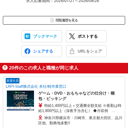
求人応募期間：2026/07/27～2026/08/26
閲覧履歴を見る
ブックマーク
ポストする
シェアする
URLをシェア
20
件のこの求人と職種が同じ求人
派遣社員
LAPI-Staff株式会社 本社/軽作業窓口
ゲーム・DVD・おもちゃなどの仕分け・梱
包・ピッキング
時給1,400円以上＋交通費全額支給 ※夜勤は時
給1,800円以上（深夜手当含む） ◆月収例
246,400円 （日勤シフト10時〜19時 週5日勤務の
神奈川県横浜市・川崎市、東京都大田区、品川
場合） 時給1,400円×8h×22日勤務 ◆月収例
区他、勤務地多数!!
316,800円 （夜勤シフト 21時〜翌6時 週5日勤務の