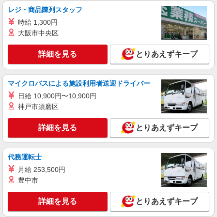
DVD・ゲームのシール貼り・梱包・仕分け
レジ・商品陳列スタッフ
時給1,800円以上（深夜手当含む）＋交通費全
時給 1,300円
額支給 ◆月収例 316,800円 （夜勤シフト 21時〜
大阪市中央区
翌6時 週5日勤務の場合） 時給1,800円×8h×22日勤
横浜市金沢区 ★上記以外にも神奈川県内（横
務
浜・川崎・相模原など）に多数派遣先有
詳細を見る
とりあえずキープ
詳細を見る
キープ
マイクロバスによる施設利用者送迎ドライバー
派遣社員
日給 10,900円〜10,900円
LAPI-Staff株式会社 本社/軽作業窓口
神戸市須磨区
家具・雑貨の仕分け・シール貼り・梱包
時給1,400円以上＋交通費全額支給 ※夜勤は時
詳細を見る
とりあえずキープ
給1,800円以上（深夜手当含む） ◆月収例
246,400円 （日勤シフト10時〜19時 週5日勤務の
横浜市金沢区 ★上記以外にも神奈川県内（横
場合） 時給1,400円×8h×22日勤務
浜・川崎・相模原など）に多数派遣先有
代務運転士
月給 253,500円
詳細を見る
キープ
豊中市
派遣社員
詳細を見る
とりあえずキープ
LAPI-Staff株式会社 本社/軽作業窓口