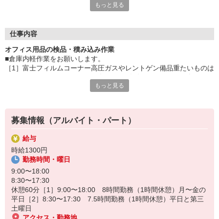
もっと見る
＿/＿/＿/＿/＿/＿/＿/＿/＿/＿/＿/＿/＿/＿/＿/＿/＿/＿/＿/スピード
採用が魅力の派遣会社★面接から平均3日で入職ができますサク
サク新しいお仕事を決めましょう！＿/＿/＿/＿/＿/＿/＿/＿/＿/＿/
＿/＿/＿/＿/＿/＿/＿/＿/＿/
仕事内容
オフィス用品の検品・積み込み作業
■倉庫内軽作業をお願いします。
［1］富士フィルムコーナー高圧ガスやレントゲン備品重たいものは
100kgくらいあるが、コロコロ転がして移動するのでコツを掴めば
もっと見る
そこまで大変じゃないとのこと。
［2］小物コーナーインソール、電球、スピーカーなどブランド小物
形で、基本重たくないが、まれに20kgのスピーカーあり。
募集情報（アルバイト・パート）
【職場環境_年齢層】
30代/40代/50代
給与
時給1300円
勤務時間・曜日
9:00〜18:00
8:30〜17:30
休憩60分［1］9:00〜18:00 8時間勤務（1時間休憩）月〜金の
平日［2］8:30〜17:30 7.5時間勤務（1時間休憩）平日と第三
土曜日
アクセス・勤務地