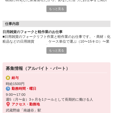
できます「とりあえず登録だけ…」でもOK！
もっと見る
＿/＿/＿/＿/＿/＿/＿/＿/＿/＿/＿/＿/＿/＿/＿/＿/＿/＿/＿/スピード
採用が魅力の派遣会社★面接から平均3日で入職ができますサク
サク新しいお仕事を決めましょう！＿/＿/＿/＿/＿/＿/＿/＿/＿/＿/
＿/＿/＿/＿/＿/＿/＿/＿/＿/
仕事内容
日用雑貨のフォークと軽作業のお仕事
■日用雑貨のフォークリフト作業と軽作業のお仕事です。・商材：化
粧品などの日用雑貨 ケース単位で運ぶ（10〜15キロ）〜業
務内容〜〇フォークと軽作業2:8の割合です。〇出庫作業の際にフォ
もっと見る
ークを使用。〇軽作業：・倉庫内の整理と、パレットにケース単位
で積み込む。・指示書を受け取り、ケースにラベルを貼ってピック
していく。・ハンディで照合してあっていればOK。台車で運んで集
めた物をハンドリフト使用し、エレベーターに乗せて運ぶ。
募集情報（アルバイト・パート）
※稀にトラックからの積み下ろし作業をお願いすることがありま
す。※基本的に軽作業の方がメインになり、フォークが必要な時に
給与
フォーク作業してもらうイメージです。
時給1500円
勤務時間・曜日
【職場環境_年齢層】
30代/40代/50代
9:00〜17:00
週5（月〜金）3ヶ月を1クールとして長期的に働ける人
アクセス・勤務地
武蔵野線「南越谷」駅