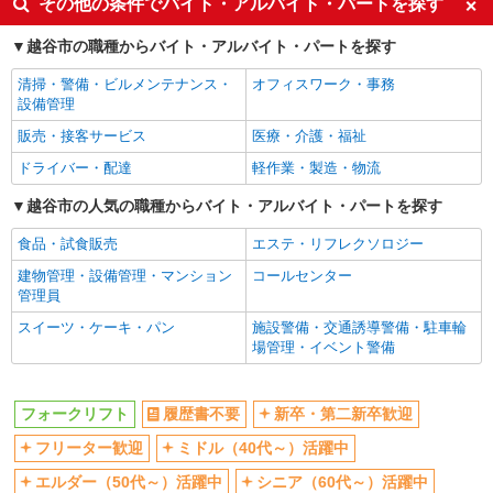
その他の条件でバイト・アルバイト・パートを探す
フリーター歓迎
ミドル（40代～）活躍中
越谷市の職種からバイト・アルバイト・パートを探す
エルダー（50代～）活躍中
シニア（60代～）活躍中
清掃・警備・ビルメンテナンス・
オフィスワーク・事務
高収入・高額
日払い
設備管理
週払い
服装自由
販売・接客サービス
医療・介護・福祉
禁煙・分煙
残業少なめ（月20h未満）
ドライバー・配達
軽作業・製造・物流
交通費支給
社会保険あり
越谷市の人気の職種からバイト・アルバイト・パートを探す
研修制度あり
食品・試食販売
エステ・リフレクソロジー
同じ職種から求人を探す
建物管理・設備管理・マンション
コールセンター
軽作業・製造・物流
管理員
フォークリフト
スイーツ・ケーキ・パン
施設警備・交通誘導警備・駐車輪
場管理・イベント警備
同じ特徴から求人を探す
ミドル（40代～）活躍中
日払い
フォークリフト
履歴書不要
新卒・第二新卒歓迎
服装自由
交通費支給
フリーター歓迎
ミドル（40代～）活躍中
社会保険あり
エルダー（50代～）活躍中
シニア（60代～）活躍中