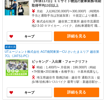
【年休117日】ＥＣサイト物流の倉庫業務/有給
取得平均13日以上
月給 入社時230,000円〜300,000円 （時間外
手当と通勤手当は別途加算） ※規定により優遇有
▼毎年昇給する給与制度 当社は≪号俸・等級制に
株式会社拓洋 越谷第二営業所 越谷市流通団
よる給与制度≫を導入 給与も賞与も『働いた分だ
地2-3-10 ※マイカー、バイク、自転車通勤可 職場
け しっかり支給』する制度です ・内訳は賃金テー
の受動喫煙対策済み（分煙制） ※職場フロアに喫
ブルで明瞭◎ 意味不明な手当無し ・時間が大切
煙室があります 倉庫内作業場も冷暖房完備！ もち
詳細を見る
キープ
な方や稼ぎ重視の方 どちらも満足☆ ・定期昇給
ろん休憩室も空調設置済みなので快適です
で毎年昇給します!! ☆給与・賞与の支給水準は 30
年以上連続増額中！ 今期は過去最高のベースアッ
派遣社員
プを実施 毎年の定期昇給に加え、大幅に増額しま
UTエージェント株式会社 AGT南関東第一CU さいたまエリア 越谷第
した◎ 今期も絶好調なので 来期の大幅ＵＰが期待
7CL《JATS1-PC》
できます！
ピッキング・入出庫・フォークリフト
時給：1,400円〜 月収例：199,000円（時給
×7H実働×20日稼働＋各種手当） ※基本残業なし
埼玉県越谷市 勤務詳細：越谷市 通勤方法：徒
歩/車/自転車/バス/バイク 最寄り駅：新越谷駅から
車12分 ※構内の（無料）駐車場利用OK
詳細を見る
キープ