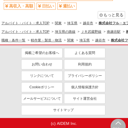
高収入・高額
日払い
週払い
もっと見る
アルバイト・バイト・求人TOP
関東
埼玉県
越谷市
株式会社フル・エ
アルバイト・バイト・求人TOP
埼玉県の路線
ＪＲ武蔵野線
南越谷駅
職種・条件一覧
軽作業・製造・物流
関東
埼玉県
越谷市
株式会社フ
掲載ご希望のお客様へ
よくある質問
お問い合わせ
利用規約
リンクについて
プライバシーポリシー
Cookieポリシー
個人情報保護方針
メールサービスについて
サイト運営会社
サイトマップ
(c) AIDEM Inc.