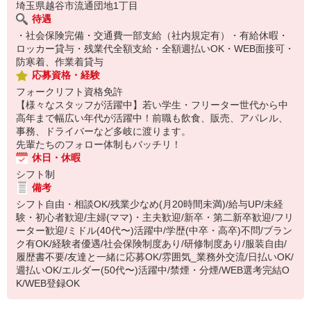
埼玉県越谷市流通団地1丁目
待遇
・社会保険完備・交通費一部支給（社内規定有）・有給休暇・
ロッカー貸与・残業代全額支給・全額週払いOK・WEB面接可・
防寒着、作業着貸与
応募資格・経験
フォークリフト資格免許
【様々なスタッフが活躍中】若い学生・フリーター世代から中
高年まで幅広い年代が活躍中！前職も飲食、販売、アパレル、
事務、ドライバーなど多岐に渡ります。
先輩たちのフォロー体制もバッチリ！
休日・休暇
シフト制
備考
シフト自由・相談OK/残業少なめ(月20時間未満)/給与UP/未経
験・初心者歓迎/主婦(ママ)・主夫歓迎/新卒・第二新卒歓迎/フリ
ーター歓迎/ミドル(40代〜)活躍中/学歴(中卒・高卒)不問/ブラン
ク有OK/経験者優遇/社会保険制度あり/研修制度あり/服装自由/
履歴書不要/友達と一緒に応募OK/雰囲気_業務外交流/日払いOK/
週払いOK/エルダー(50代〜)活躍中/禁煙・分煙/WEB選考完結O
K/WEB登録OK