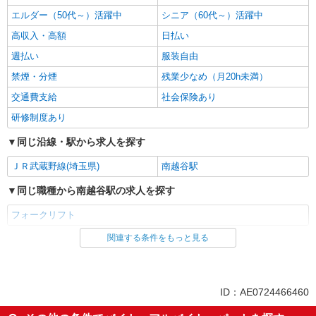
エルダー（50代～）活躍中
シニア（60代～）活躍中
高収入・高額
日払い
週払い
服装自由
禁煙・分煙
残業少なめ（月20h未満）
交通費支給
社会保険あり
研修制度あり
同じ沿線・駅から求人を探す
ＪＲ武蔵野線(埼玉県)
南越谷駅
同じ職種から南越谷駅の求人を探す
フォークリフト
関連する条件をもっと見る
同じ雇用形態から南越谷駅の求人を探す
アルバイト
パート
同じ特徴から南越谷駅の求人を探す
ID：AE0724466460
履歴書不要
新卒・第二新卒歓迎