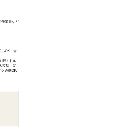
内作業員など
いOK・全
歓迎/ミドル
り/髪型・髪
イク通勤OK/