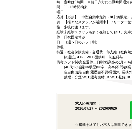
時
定時は9時間 ※前日夕方に出勤時間通知
間・
11-12時間拘束
曜日
応募
【必須】・中型自動車免許（8t未満限定）
資
【様々なスタッフが活躍中】フリーター世
格・
多岐に渡ります。
経験
未経験スタッフも多く在籍しており、先輩
休
日祝固定休み
日・
（週５日のシフト制）
休暇
待遇
・社会保険完備・交通費一部支給（社内規
額週払いOK・WEB面接可・制服貸与
備考
シフト制/完全週休二日制/残業多め(月20時
(40代〜)活躍中/学歴(中卒・高卒)不問/
色自由/服装自由/履歴書不要/雰囲気_業務外交
禁煙・分煙/WEB選考完結OK/WEB登録OK
求人応募期間 ：
2026/07/27 ～ 2026/08/26
※掲載を終了した求人は閲覧できま