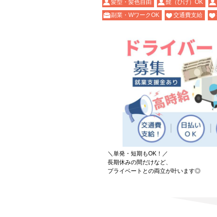
髪型・髪色自由
髭（ひげ）OK
副業・WワークOK
交通費支給
＼単発・短期もOK！／
長期休みの間だけなど、
プライベートとの両立が叶います◎