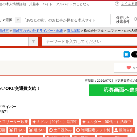
よくある
の求人情報詳細 - 川越市｜バイト・アルバイトのことなら
保存した
0
リア選択
「あなたの街」のお仕事が探せる求人サイト
検索条件
川越市
>
川越市のその他ドライバー・配達
>
南大塚駅
> 株式会社フル・エフォートの求人
キ
更新日：2026/07/27 ※更新日時点
払いOK!/交通費支給！
応募画面へ進
ドライバー
871
フリーター歓迎
ミドル（40代～）活躍中
エルダー（50代～）活躍中
高額
日払い
週払い
土日祝休み
時間固定シフト制
服装自由