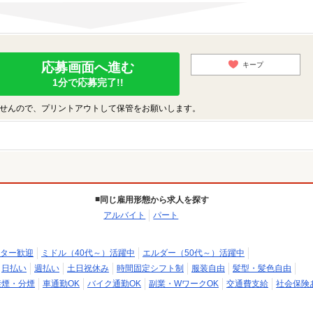
応募画面へ進む
キープ
1分で応募完了!!
せんので、プリントアウトして保管をお願いします。
同じ雇用形態から求人を探す
アルバイト
パート
ター歓迎
ミドル（40代～）活躍中
エルダー（50代～）活躍中
日払い
週払い
土日祝休み
時間固定シフト制
服装自由
髪型・髪色自由
禁煙・分煙
車通勤OK
バイク通勤OK
副業・WワークOK
交通費支給
社会保険