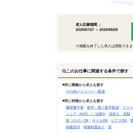
求人応募期間 ：
2026/07/27 ～ 2026/08/26
※掲載を終了した求人は閲覧できま
このお仕事に関連する条件で探す
同じ職種から求人を探す
その他ドライバー・配達
同じ特徴から求人を探す
履歴書不要
新卒・第二新卒歓迎
フリー
シニア（60代～）活躍中
高収入・高額
髭（ひげ）OK
ネイルOK
ピアスOK
制服貸与
研修制度あり
昼