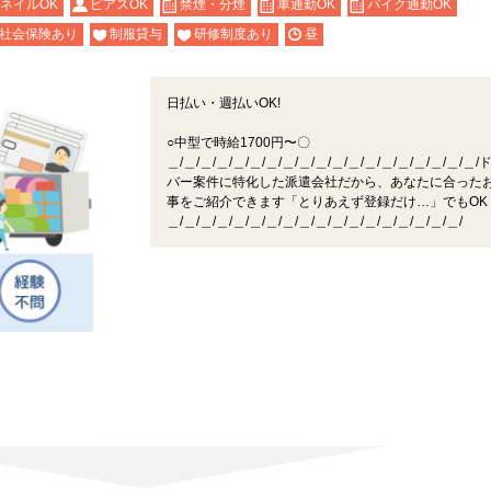
ネイルOK
ピアスOK
禁煙・分煙
車通勤OK
バイク通勤OK
社会保険あり
制服貸与
研修制度あり
昼
日払い・週払いOK!
○中型で時給1700円〜〇
＿/＿/＿/＿/＿/＿/＿/＿/＿/＿/＿/＿/＿/＿/＿/＿/＿/＿/＿
バー案件に特化した派遣会社だから、あなたに合った
事をご紹介できます「とりあえず登録だけ…」でもOK
＿/＿/＿/＿/＿/＿/＿/＿/＿/＿/＿/＿/＿/＿/＿/＿/＿/＿/