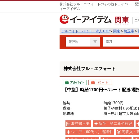
株式会社フル・エフォートのその他ドライバー・配達
イーアイデム
エ
関東
アルバイト・バイト・求人TOP
>
関東
>
埼玉県
>
勤務地
職種
株式会社フル・エフォート
アルバイト
パート
【中型】時給1700円〜/ルート配送/週
給与
時給1700円
職種
菓子や建材との配送
勤務地
埼玉県川越市大袋新田
履歴書不要
新卒・第二新卒歓迎
シニア（60代～）活躍中
高収入・