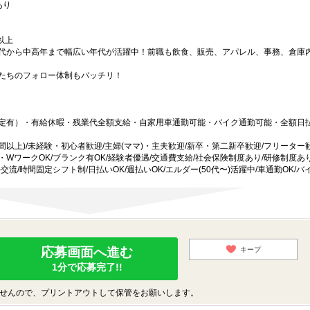
あり
以上
代から中高年まで幅広い年代が活躍中！前職も飲食、販売、アパレル、事務、倉庫
たちのフォロー体制もバッチリ！
定有）・有給休暇・残業代全額支給・自家用車通勤可能・バイク通勤可能・全額日払
間以上)/未経験・初心者歓迎/主婦(ママ)・主夫歓迎/新卒・第二新卒歓迎/フリーター
副業・WワークOK/ブランク有OK/経験者優遇/交通費支給/社会保険制度あり/研修制度あ
流/時間固定シフト制/日払いOK/週払いOK/エルダー(50代〜)活躍中/車通勤OK/バ
応募画面へ進む
キープ
1分で応募完了!!
せんので、プリントアウトして保管をお願いします。