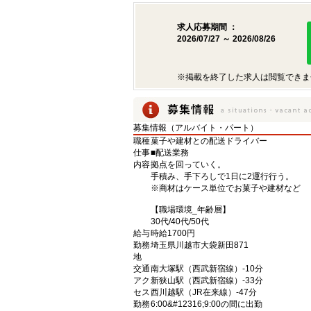
求人応募期間 ：
2026/07/27 ～ 2026/08/26
※掲載を終了した求人は閲覧できま
募集情報（アルバイト・パート）
職種
菓子や建材との配送ドライバー
仕事
■配送業務
内容
拠点を回っていく。
手積み、手下ろしで1日に2運行行う。
※商材はケース単位でお菓子や建材など
【職場環境_年齢層】
30代/40代/50代
給与
時給1700円
勤務
埼玉県川越市大袋新田871
地
交通
南大塚駅（西武新宿線）-10分
アク
新狭山駅（西武新宿線）-33分
セス
西川越駅（JR在来線）-47分
勤務
6:00&#12316;9:00の間に出勤