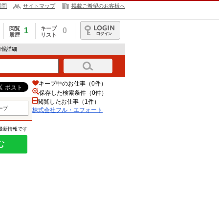
質問
サイトマップ
掲載ご希望のお客様へ
閲覧
キープ
1
0
履歴
リスト
ログイン
情報詳細
キープ中のお仕事（0件）
保存した検索条件（
0
件）
閲覧したお仕事（1件）
ープ
株式会社フル・エフォート
の最新情報です
む