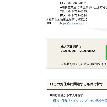
FAX：048-990-6631
■浦和営業所（ 埼玉県さいたま市緑区
TEL：048-767-4135
FAX：048-767-4134
本社所在地
埼玉県加須市鴻茎2-9
URL
https://tsukasa-f.jp/
求人応募期間 ：
2026/07/26 ～ 2026/08/22
※掲載を終了した求人は閲覧できま
このお仕事に関連する条件で探す
同じ職種から求人を探す
梱包・仕分け・ピッキング
その他軽作