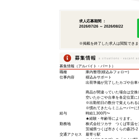
求人応募期間 ：
2026/07/26 ～ 2026/08/22
※掲載を終了した求人は閲覧できま
募集情報（アルバイト・パート）
職種
庫内整理(積込みフォロー)
仕事内容
積込みサポート
出荷準備が完了したカゴや台車
商品が間違っていた場合は交換
空いたかごや台車を各定位置に
※出勤初日の数分で覚えられる
※慣れてきたらミニムーバーに
給与
時給1,300円〜
★経験・年齢等によります。
勤務地
株式会社ツカサ つくば常温セ
茨城県つくば市さくらの森25-2
交通アクセス
最寄り駅