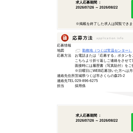
求人応募期間 ：
2026/07/26 ～ 2026/08/22
※掲載を終了した求人は閲覧できま
応募情報
地図
勤務地（つくば常温センター）
応募方法
お電話または「応募する」ボタンを
こちらより折り返しご連絡をさせて
面接時には履歴書（写真貼付）をご
※日曜日にWEB応募頂いた方へは
連絡先住所
茨城県つくば市さくらの森25-2
連絡先TEL
029-896-6275
担当
採用係
求人応募期間 ：
2026/07/26 ～ 2026/08/22