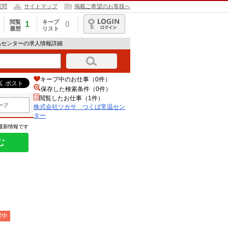
質問
サイトマップ
掲載ご希望のお客様へ
閲覧
キープ
1
0
履歴
リスト
ログイン
温センターの求人情報詳細
キープ中のお仕事（0件）
保存した検索条件（
0
件）
閲覧したお仕事（1件）
ープ
株式会社ツカサ つくば常温セン
ター
の最新情報です
む
躍中