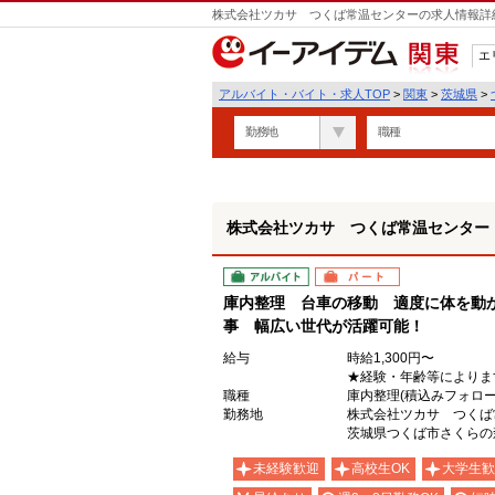
株式会社ツカサ つくば常温センターの求人情報詳細
エ
関東
アルバイト・バイト・求人TOP
>
関東
>
茨城県
>
勤務地
職種
株式会社ツカサ つくば常温センター
アルバイト
パート
庫内整理 台車の移動 適度に体を動
事 幅広い世代が活躍可能！
給与
時給1,300円〜
★経験・年齢等によりま
職種
庫内整理(積込みフォロー
勤務地
株式会社ツカサ つくば
茨城県つくば市さくらの森
未経験歓迎
高校生OK
大学生歓