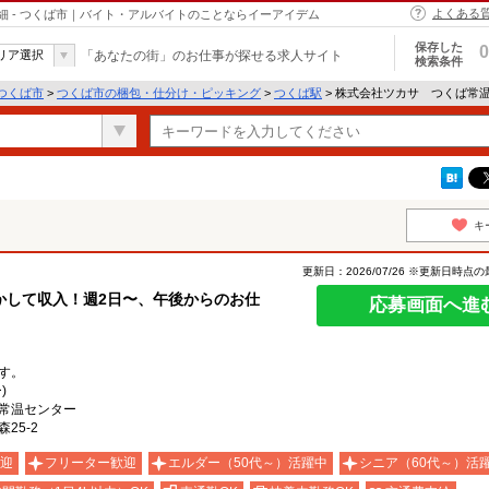
よくある
 - つくば市｜バイト・アルバイトのことならイーアイデム
保存した
0
リア選択
「あなたの街」のお仕事が探せる求人サイト
検索条件
つくば市
>
つくば市の梱包・仕分け・ピッキング
>
つくば駅
> 株式会社ツカサ つくば常
キ
更新日：2026/07/26 ※更新日時点
かして収入！週2日〜、午後からのお仕
応募画面へ進
す。
)
常温センター
25-2
迎
フリーター歓迎
エルダー（50代～）活躍中
シニア（60代～）活