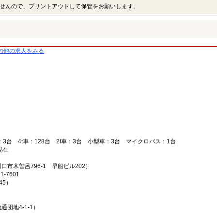
せんので、プリントアウトして保管をお願いします。
の他の求人をみる
：3台 4t車：128台 2t車：3台 小型車：3台 マイクロバス：1台
現在
市木曽呂796-1 早船ビル202）
1-7601
45）
団地4-1-1）