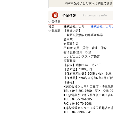
※掲載を終了した求人は閲覧できま
企業情報
社名
株式会社ツカサ
株式会社ツカサ
企業概要
【事業内容】
一般区域貨物自動車運送事業
倉庫業
倉庫貸付業
不動産 売買・貸付・管理・仲介
有価証券 運用・投資
コンビニエンスストア経営
酒類販売
【設立】昭和50年11月26日
【資本金】4300万円
【保有車両台数】10t車：4台 6t車
【従業員】565名 ※令和7年4月1日
【拠点】
■株式会社ツカサ川口支店（埼玉県川口
TEL：048-291-7600 FAX：048-29
■加須営業所（埼玉県加須市西ノ谷1
TEL：0480-70-1085
FAX：0480-70-1098
■越谷常温センター（埼玉県越谷市流通
TEL：048-990-6641