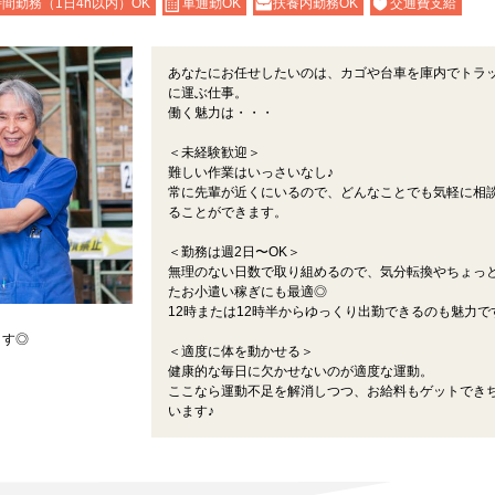
間勤務（1日4h以内）OK
車通勤OK
扶養内勤務OK
交通費支給
あなたにお任せしたいのは、カゴや台車を庫内でトラ
に運ぶ仕事。
働く魅力は・・・
＜未経験歓迎＞
難しい作業はいっさいなし♪
常に先輩が近くにいるので、どんなことでも気軽に相
ることができます。
＜勤務は週2日〜OK＞
無理のない日数で取り組めるので、気分転換やちょっ
たお小遣い稼ぎにも最適◎
12時または12時半からゆっくり出勤できるのも魅力で
ます◎
＜適度に体を動かせる＞
健康的な毎日に欠かせないのが適度な運動。
ここなら運動不足を解消しつつ、お給料もゲットでき
います♪