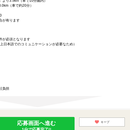
より3.5km（車で10分圏内）
.0km（車で約20分）
0
合が有ります
件が必須となります
務上日本語でのコミュニケーションが必要なため）
社負担
応募画面へ進む
キープ
1分で応募完了!!