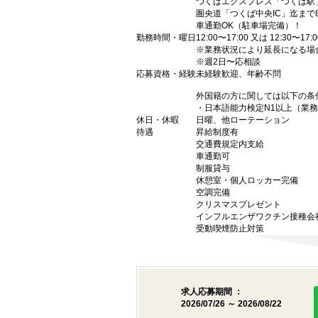
つくばエクスプレス「つくば駅」
圏央道「つくば中央IC」迄まで8
車通勤OK（駐車場完備）！
勤務時間・曜日
12:00〜17:00 又は 12:30〜17:0
※業務状況により延長になる場
※週2日〜応相談
応募資格・経験
未経験歓迎、年齢不問
外国籍の方に関しては以下の条
・日本語能力検定N1以上（業
休日・休暇
日曜、他ローテーション
待遇
昇給制度有
交通費規定内支給
車通勤可
制服貸与
休憩室・個人ロッカー完備
空調完備
クリスマスプレゼント
インフルエンザワクチン接種会
受動喫煙防止対策
求人応募期間 ：
2026/07/26 ～ 2026/08/22