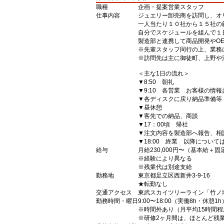
職種
企画・提案営業スタッフ
仕事内容
ジュエリー卸売商を訪問し、オ
一人当たり１０社から１５社の
自分でスケジュールを組んで１
製造部と連携して商品開発やO
※先輩スタッフ同行の上、業務
※訪問先は主に御徒町、上野や
＜主な1日の流れ＞
▼8:50 朝礼
▼9:10 各営業 お客様の情報
▼各ディスクに戻り納品準備等
▼昼休憩
▼客先での納品、商談
▼17：00頃 帰社
▼注文内容を製造部へ報告、相
▼18:00 終業 以降につい
給与
月給230,000円〜（基本給＋
※経験により異なる
※残業代は別途支給
勤務地
東京都足立区西新井3-9-16
★転勤なし
交通アクセス
東武スカイツリーライン「竹ノ
勤務時間・曜日
9:00〜18:00（実働8h・休憩1h
※時間外あり（月平均15時間程
※研修2ヶ月間は、ほとんど残