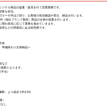
リジナル商品の提案・販売を行う営業業務です。
顧客を担当。
日５〜６件ほど回り、お客様の状況確認や受注、納品を行います。
EM（他社ブランド製造）商品の企画や提案を行います。
に慣れ状況に応じて業務を進めていきます。
浅草などの問屋街にある卸売商です。
共有
 準備終わり次第納品へ
談など
ては残業となります。
固定手当）
塚駅」より徒歩で約13分
）
度）
業なし