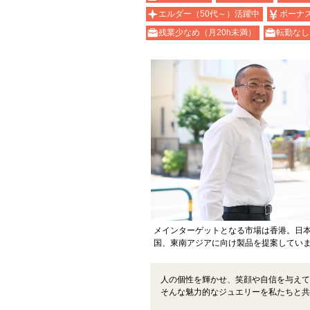
エルダー（50代～）活躍中
ボーナ
残業少なめ（月20h未満）
転勤なし
メインターゲットとなる市場は香港。日
国、東南アジアに向け製品を提案してい
人の個性を輝かせ、笑顔や自信を与えて
そんな魅力的なジュエリーを私たちと共