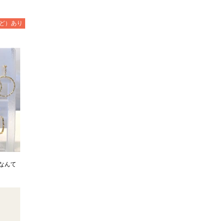
ど）あり
なんて