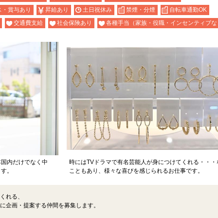
ス・賞与あり
昇給あり
土日祝休み
禁煙・分煙
自転車通勤OK
交通費支給
社会保険あり
各種手当（家族・役職・インセンティブな
本国内だけでなく中
時にはTVドラマで有名芸能人が身につけてくれる・・・
ます。
こともあり、様々な喜びを感じられるお仕事です。
くれる、
に企画・提案する仲間を募集します。