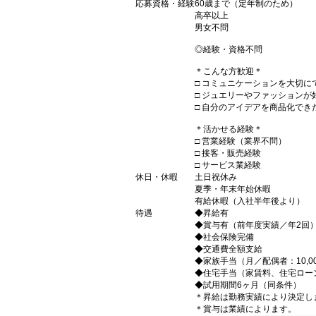
応募資格・経験
60歳まで（定年制のため）
高卒以上
男女不問
◎経験・資格不問
＊こんな方歓迎＊
□ コミュニケーションを大切
□ ジュエリーやファッション
□ 自分のアイデアを商品化で
＊活かせる経験＊
□ 営業経験（業界不問）
□ 接客・販売経験
□ サービス業経験
休日・休暇
土日祝休み
夏季・年末年始休暇
有給休暇（入社半年後より）
待遇
◆昇給有
◆賞与有（前年度実績／年2回
◆社会保険完備
◆交通費全額支給
◆家族手当（月／配偶者：10,00
◆住宅手当（家賃料、住宅ローン
◆試用期間6ヶ月（同条件）
＊昇給は勤務実績により決定し
＊賞与は業績によります。