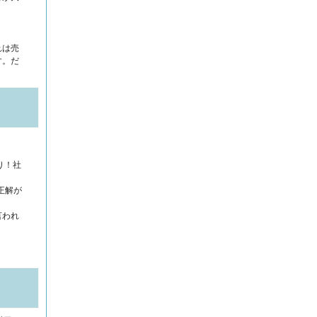
れは売
す。だ
り！社
正解が
言われ