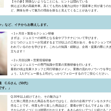
【その参】関係ないようなことにも、ヒントは隠れている
例えば人気の高級外車。高くても売れる魅力は何か？国産車と何が違うの
ど、興味を持って魅力の理由を探ると見えてくることがあります。
か」など、イチからお教えします。
＜1ヶ月目＞製造セクション研修
まずは、ジュエリーの材料となる金やプラチナについて学びます。
ひとつのジュエリーが完成するまで10以上の工程があり、各セクションで
われているのかを学びます。これらの知識・経験は、企画・提案の際に大
立ちます！
＜2ヶ月目以降＞営業現場研修
いよいよジュエリーの専門知識や営業の実務研修を行います。
最初の頃は先輩スタッフと同行研修がメイン。業務の流れやノウハウを学
ょう。1人デビュー後も上司がしっかりフォローするのでご安心ください。
 C.Gさん（50代）
です。」
Q.30年以上続けてきた、その魅力は？
ただ単に用意された商品を売るのではなく、自分の企画デザインをカタチ
売ることです。何度も作り直した商品ほど、愛着が持てるんですよね（笑
チからのモノづくりは時間がかかります。あきらめないでつくり続けるこ