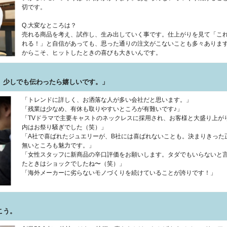
切です。
Q.大変なところは？
売れる商品を考え、試作し、生み出していく事です。仕上がりを見て「こ
れる！」と自信があっても、思った通りの注文がこないことも多々ありま
からこそ、ヒットしたときの喜びも大きいんです。
、少しでも伝わったら嬉しいです。」
「トレンドに詳しく、お洒落な人が多い会社だと思います。」
「残業は少なめ、有休も取りやすいところが有難いです♪」
「TVドラマで主要キャストのネックレスに採用され、お客様と大盛り上が
内はお祭り騒ぎでした（笑）」
「A社で喜ばれたジュエリーが、B社には喜ばれないことも。決まりきった
無いところも魅力です。」
「女性スタッフに新商品の辛口評価をお願いします。タダでもいらないと
たときはショックでしたね〜（笑）」
「海外メーカーに劣らないモノづくりを続けていることが誇りです！」
こう。