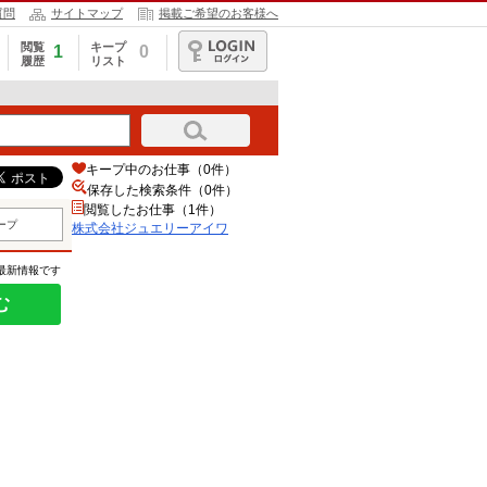
質問
サイトマップ
掲載ご希望のお客様へ
閲覧
キープ
1
0
履歴
リスト
ログイン
キープ中のお仕事（0件）
保存した検索条件（
0
件）
閲覧したお仕事（1件）
ープ
株式会社ジュエリーアイワ
の最新情報です
む