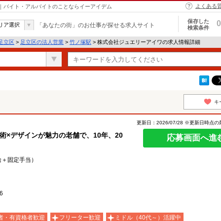
よくある
区｜バイト・アルバイトのことならイーアイデム
保存した
0
リア選択
「あなたの街」のお仕事が探せる求人サイト
検索条件
足立区
>
足立区の法人営業
>
竹ノ塚駅
> 株式会社ジュエリーアイワの求人情報詳細
キ
更新日：2026/07/28 ※更新日時点
術×デザインが魅力の老舗で、10年、20
応募画面へ進
本給＋固定手当）
16
者・有資格者歓迎
フリーター歓迎
ミドル（40代～）活躍中