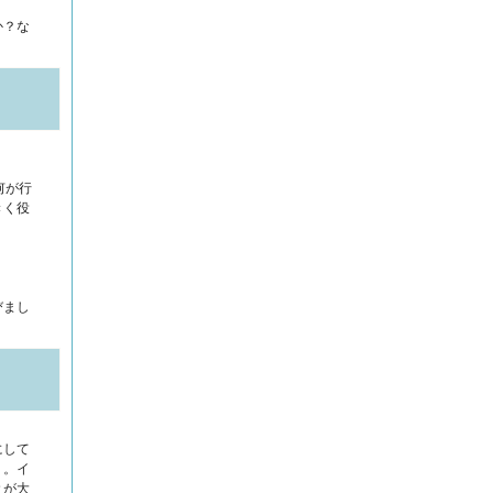
か？な
何が行
きく役
びまし
にして
）。イ
とが大