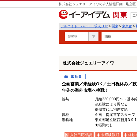
株式会社ジュエリーアイワの求人情報詳細 - 足立
エ
関東
アルバイト・バイト・求人TOP
>
関東
>
東京都
>
勤務地
職種
株式会社ジュエリーアイワ
正社員
企画営業／未経験OK／土日祝休み／技
年先の海外市場へ挑戦！
給与
月給230,000円〜（基
※経験により異なる
※残業代は別途支給
職種
企画・提案営業スタッフ
勤務地
東京都足立区西新井3-9-
★転勤なし
入社日応相談
未経験歓迎
経験