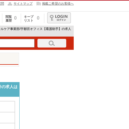
質問
サイトマップ
掲載ご希望のお客様へ
閲覧
キープ
0
0
履歴
リスト
ログイン
カルケア事業部/宇都宮オフィス【看護助手】の求人
件の求人は