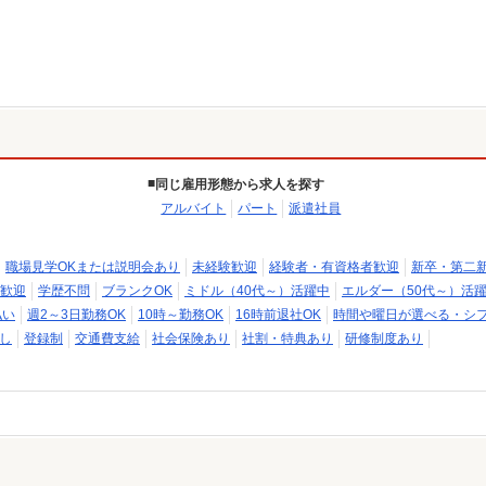
同じ雇用形態から求人を探す
アルバイト
パート
派遣社員
職場見学OKまたは説明会あり
未経験歓迎
経験者・有資格者歓迎
新卒・第二
歓迎
学歴不問
ブランクOK
ミドル（40代～）活躍中
エルダー（50代～）活
払い
週2～3日勤務OK
10時～勤務OK
16時前退社OK
時間や曜日が選べる・シ
し
登録制
交通費支給
社会保険あり
社割・特典あり
研修制度あり