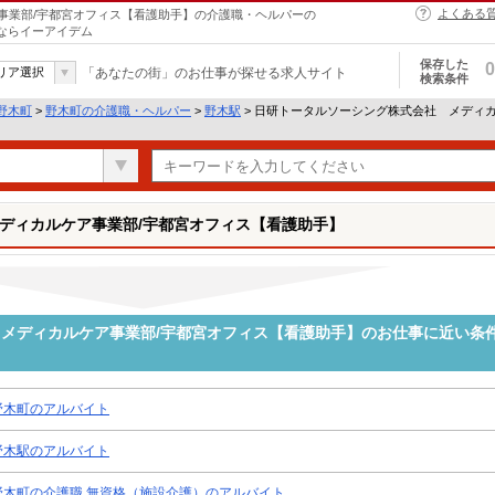
よくある
事業部/宇都宮オフィス【看護助手】の介護職・ヘルパーの
とならイーアイデム
保存した
0
リア選択
「あなたの街」のお仕事が探せる求人サイト
検索条件
野木町
>
野木町の介護職・ヘルパー
>
野木駅
> 日研トータルソーシング株式会社 メディ
ディカルケア事業部/宇都宮オフィス【看護助手】
メディカルケア事業部/宇都宮オフィス【看護助手】のお仕事に近い条
野木町のアルバイト
野木駅のアルバイト
野木町の介護職 無資格（施設介護）のアルバイト