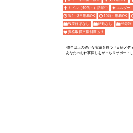
ミドル（40代～）活躍中
エルダー
週2～3日勤務OK
10時～勤務OK
残業ほぼなし
転勤なし
登録制
資格取得支援制度あり
40年以上の確かな実績を持つ『日研メデ
あなたのお仕事探しをがっちりサポート