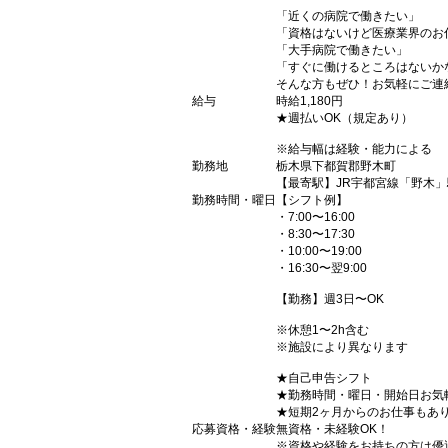
「近くの病院で働きたい」
「資格はないけど医療業界のお
「大手病院で働きたい」
「すぐに働けるところはないか
そんな方もぜひ！お気軽にご連
給与
時給1,180円
★週払いOK（規定あり）
※給与幅は経験・能力による
勤務地
栃木県下都賀郡野木町
【最寄駅】JR宇都宮線「野木」
勤務時間・曜日
【シフト例】
・7:00〜16:00
・8:30〜17:30
・10:00〜19:00
・16:30〜翌9:00
【勤務】週3日〜OK
※休憩1〜2h含む
※施設により異なります
★自己申告シフト
★勤務時間・曜日・開始日お気
★短期2ヶ月からのお仕事もあ
応募資格・経験
無資格・未経験OK！
※資格や経験をお持ちの方は優