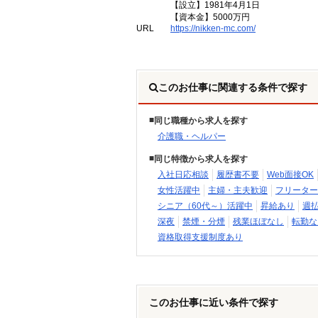
【設立】1981年4月1日
【資本金】5000万円
URL
https://nikken-mc.com/
このお仕事に関連する条件で探す
同じ職種から求人を探す
介護職・ヘルパー
同じ特徴から求人を探す
入社日応相談
履歴書不要
Web面接OK
女性活躍中
主婦・主夫歓迎
フリーター
シニア（60代～）活躍中
昇給あり
週
深夜
禁煙・分煙
残業ほぼなし
転勤な
資格取得支援制度あり
このお仕事に近い条件で探す