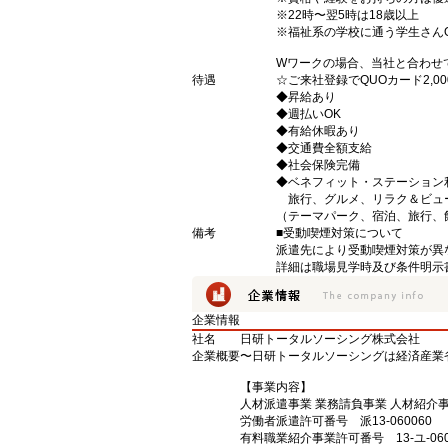
※22時〜翌5時は18歳以上
※福祉系の学校に通う学生さん
Wワークの場合、当社と合わせ
待遇
☆ご来社登録でQUOカード2,
◆昇給あり
◆週払いOK
◆有給休暇あり
◆交通費全額支給
◆社会保険完備
◆ベネフィット・ステーション
旅行、グルメ、リラク＆ビュ
（テーマパーク、宿泊、旅行、
備考
■受動喫煙対策について
派遣先により受動喫煙対策が異
詳細は職場見学時及び条件明示
企業情報
社名
日研トータルソーシング株式会社
企業概要
〜日研トータルソーシングは経済産業
【事業内容】
人材派遣事業 業務請負事業 人材紹介
労働者派遣許可番号 派13-060060
有料職業紹介事業許可番号 13-ユ-060