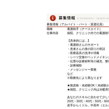
募集情報（アルバイト・パート・派遣社員）
職種
看護助手（ナースエイド）
仕事内容
病院、クリニック内での看護助
【具体的には…】
・看護師さんのサポート
・患者さんの身の回りの世話
・医療器具の洗浄や消毒
・シーツ交換やベッドメイキン
・伝票や診療材料等の補充、整
・診療補助
・メッセンジャー業務
など
※勤務先により異なります
★無資格・未経験OK！未経験
★病院、クリニック内は冷暖房
あなたのスキルに合わせて少し
20代・30代・40代・50代・60
若手からミドル、中高年（エル