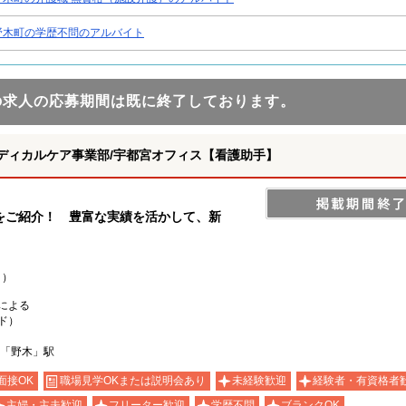
野木町の学歴不問のアルバイト
の求人の応募期間は既に終了しております。
ディカルケア事業部/宇都宮オフィス【看護助手】
をご紹介！ 豊富な実績を活かして、新
り）
による
ド）
線「野木」駅
面接OK
職場見学OKまたは説明会あり
未経験歓迎
経験者・有資格者
主婦・主夫歓迎
フリーター歓迎
学歴不問
ブランクOK