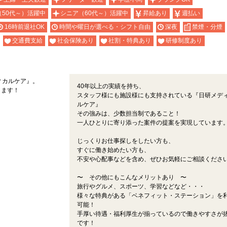
（50代～）活躍中
シニア（60代～）活躍中
昇給あり
週払い
16時前退社OK
時間や曜日が選べる・シフト自由
深夜
禁煙・分煙
交通費支給
社会保険あり
社割・特典あり
研修制度あり
ィカルケア』。
40年以上の実績を持ち、
します！
スタッフ様にも施設様にも支持されている『日研メデ
ルケア』
その強みは、少数担当制であること！
一人ひとりに寄り添った案件の提案を実現しています
じっくりお仕事探しをしたい方も、
すぐに働き始めたい方も、
不安や心配事などを含め、ぜひお気軽にご相談くださ
〜 その他にもこんなメリットあり 〜
旅行やグルメ、スポーツ、学習などなど・・・
様々な特典がある「ベネフィット・ステーション」を
可能！
手厚い待遇・福利厚生が揃っているので働きやすさが
です！