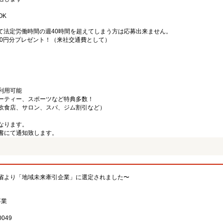
OK
て法定労働時間の週40時間を超えてしまう方は応募出来ません。
000円分プレゼント！（来社交通費として）
利用可能
ーティー、スポーツなど特典多数！
飲食店、サロン、スパ、ジム割引など）
なります。
書にて通知致します。
省より「地域未来牽引企業」に選定されました〜
事業
049