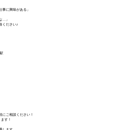
仕事に興味がある」
な…」
絡ください♪
駅
軽にご相談ください！
ります！
遇します