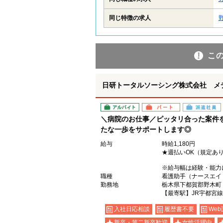
同じ特徴の求人
こ
日研トータルソーシング株式会社 メ
アルバイト
パート
派遣社員
＼病院のお仕事／ピッタリ合った案件
たな一歩をサポートします◎
給与
時給1,180円
★週払いOK（規定あ
※給与幅は経験・能力
職種
看護助手（ナースエイ
勤務地
栃木県下都賀郡野木町
【最寄駅】JR宇都宮
入社日応相談
履歴書不要
Web
新卒・第二新卒歓迎
女性活躍中