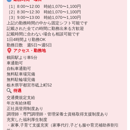
［1］8:00〜12:00 時給1,070〜1,100円
［2］8:30〜12:30 時給1,070〜1,100円
［3］9:00〜13:00 時給1,070〜1,100円
上記の勤務時間の中から固定シフト可能です
記載された全ての時間に勤務出来る方歓迎
記載時間に合わない場合も相談可能です
1日4時間より勤務OK
勤務日数 週5日〜週5日
アクセス・勤務地
鶴田駅より車5分
車通勤可
自転車通勤可
無料駐車場完備
無料駐輪場完備
栃木県宇都宮市砥上町52
待遇
交通費規定支給
年次有給休暇
正社員登用制度あり
調理師・専門調理師・管理栄養士資格取得支援制度あり
充実した福利厚生制度
・家事,子育て支援充実（家事代行,子ども服や育児補助券割引