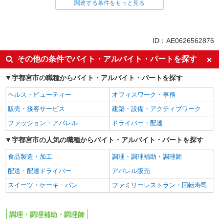
調理・調理補助・調理師
関連する条件をもっと見る
詳細を見る
キープ
アルバイト
パート
ID：AE0626562876
ケンタッキーフライドチキン 宇都宮西川田店
カウンター・キッチンスタッフ
その他の条件でバイト・アルバイト・パートを探す
時給1070円
宇都宮市の職種からバイト・アルバイト・パートを探す
栃木県宇都宮市西川田町6-6-39
ヘルス・ビューティー
オフィスワーク・事務
詳細を見る
キープ
販売・接客サービス
建築・設備・アクティブワーク
ファッション・アパレル
ドライバー・配達
アルバイト
パート
コンパスグループ・ジャパン株式会社 39577_p
宇都宮市の人気の職種からバイト・アルバイト・パートを探す
調理補助【アルバイト・パート】
食品製造・加工
調理・調理補助・調理師
時給1,400円以上 試用期間中 時給1,400円以上
(試用期間2ヶ月) 残業が発生した場合、残業代を1
配送・配達ドライバー
アパレル販売
分単位で別途支給します。
ＪＣＨＯうつのみや病院 （栃木県宇都宮市南
スイーツ・ケーキ・パン
ファミリーレストラン・回転寿司
高砂町11-17）
詳細を見る
キープ
調理・調理補助・調理師