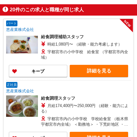
20
件のこの求人と職種が同じ求人
NEW
パート
恵産業株式会社
給食調理補助スタッフ
時給1,080円〜 （経験・能力考慮します）
宇都宮市の小中学校 給食室 （宇都宮市内全
域）
詳細を見る
キープ
正社員
恵産業株式会社
給食調理スタッフ
月給174,400円〜250,000円 （経験・能力によ
る）
宇都宮市内の小中学校 学校給食室 （栃木県
宇都宮市内全域） ＜勤務地＞ ・下荒針地区 ・陽
西地区 ・針ヶ谷地区