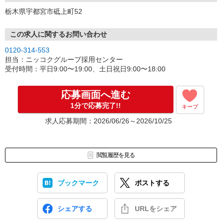
お気軽に連絡ください。
栃木県宇都宮市砥上町52
面接の日時や場所を電話やメールでご案内します。
・選考について
この求人に関するお問い合わせ
人柄重視の採用です。
0120-314-553
仕事内容のご質問や勤務のご要望など気軽に相談ください。
担当：ニッコクグループ採用センター
面接は申込み順で行います。採用人数に達成した時点で面接を締め
受付時間：平日9:00〜19:00、土日祝日9:00〜18:00
切る事がありますので、ご興味のある方はお早めにエントリーお願
いします。
応募画面へ進む
面接時には履歴書（写真貼付）持参ください。
1分で応募完了!!
キープ
＊面接するか悩んでいる方もお気軽にご連絡ください！
求人応募期間：2026/06/26～2026/10/25
閲覧履歴を見る
ブックマーク
ポストする
シェアする
URLをシェア