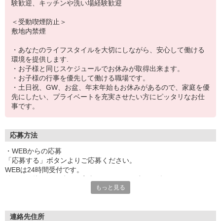
験歓迎、キッチンや洗い場経験歓迎
＜受動喫煙防止＞
敷地内禁煙
・あなたのライフスタイルを大切にしながら、安心して働ける
環境を提供します.
・お子様と同じスケジュールでお休みが取得出来ます。
・お子様の行事を優先して働ける職場です。
・土日祝、GW、お盆、年末年始もお休みがあるので、家庭を優
先にしたい、プライベートを充実させたい方にピッタリなお仕
事です。
応募方法
・WEBからの応募
「応募する」ボタンよりご応募ください。
WEBは24時間受付です。
後ほど面接する日時をご案内しますので、少々お待ちください。
もっと見る
・電話からの応募
電話受付時間は平日9:00〜19:00、土日祝日9:00〜18:00で受付して
います。
連絡先住所