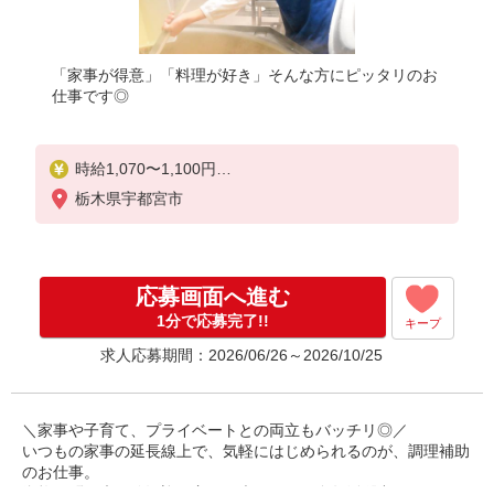
「家事が得意」「料理が好き」そんな方にピッタリのお
仕事です◎
時給1,070〜1,100円
※経験、能力による
栃木県宇都宮市
※詳細は面接の際にご説明いたします
【試用期間】
試用期間：有（2ヶ月）
応募画面へ進む
試用期間中の労働条件：変更なし
1分で応募完了!!
キープ
求人応募期間：2026/06/26～2026/10/25
＼家事や子育て、プライベートとの両立もバッチリ◎／
いつもの家事の延長線上で、気軽にはじめられるのが、調理補助
のお仕事。
資格不問、未経験歓迎！主婦（夫）さんが多数活躍中です♪