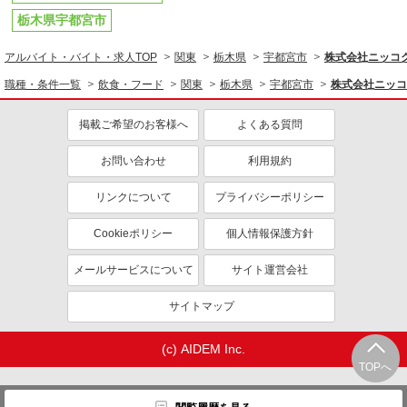
栃木県宇都宮市
アルバイト
パート
コンパスグループ・ジャパン株式会社 39704_p
アルバイト・バイト・求人TOP
関東
栃木県
宇都宮市
株式会社ニッコ
調理補助【アルバイト・パート】
職種・条件一覧
飲食・フード
関東
栃木県
宇都宮市
株式会社ニッコ
時給1,200円以上 試用期間中 時給1,200円以上
(試用期間2ヶ月) 残業が発生した場合、残業代を1
分単位で別途支給します。
掲載ご希望のお客様へ
よくある質問
特別養護老人ホームひょうたん村 （栃木県宇
都宮市屋板町１２６ー１１）
お問い合わせ
利用規約
詳細を見る
キープ
リンクについて
プライバシーポリシー
アルバイト
パート
Cookieポリシー
個人情報保護方針
コンパスグループ・ジャパン株式会社 21821_p
調理師【アルバイト・パート】
メールサービスについて
サイト運営会社
時給1,500円以上 試用期間中 時給1,500円以上
(試用期間2ヶ月) 残業が発生した場合、残業代を1
サイトマップ
分単位で別途支給します。
キヤノン宇都宮 （栃木県宇都宮市清原工業団
地１９－１）
(c) AIDEM Inc.
TOPへ
詳細を見る
キープ