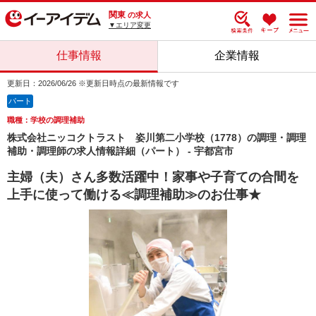
関東
の求人
▼エリア変更
仕事情報
企業情報
更新日：2026/06/26 ※更新日時点の最新情報です
パート
職種：学校の調理補助
株式会社ニッコクトラスト 姿川第二小学校（1778）の調理・調理
補助・調理師の求人情報詳細（パート） - 宇都宮市
主婦（夫）さん多数活躍中！家事や子育ての合間を
上手に使って働ける≪調理補助≫のお仕事★