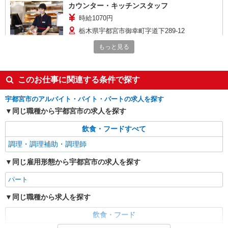
カウンター・キッチンスタッフ
時給1070円
栃木県宇都宮市御幸町字道下289-12
もっと見る
詳細を見る
キープ
アルバイト
パート
このお仕事に関連する条件で探す
ケンタッキーフライドチキン 宇都宮アピタ店
宇都宮市のアルバイト・バイト・パートの求人を探す
カウンター・キッチンスタッフ
同じ職種から宇都宮市の求人を探す
時給1070円
栃木県宇都宮市江曽島本町844
飲食・フードすべて
調理・調理補助・調理師
詳細を見る
キープ
同じ雇用形態から宇都宮市の求人を探す
アルバイト
パート
パート
ケンタッキーフライドチキン FKDインターパーク店
カウンター・キッチンスタッフ
同じ職種から求人を探す
時給1070円
飲食・フード
栃木県宇都宮市インターパーク6-1-1