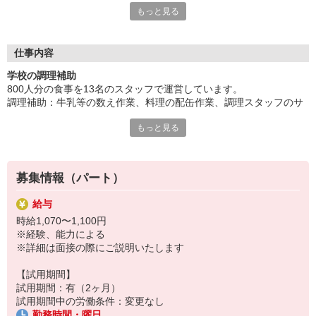
もっと見る
あくまで行うのは「補助」なので、難しい仕事はありません！
「料理を通じて、だれかを笑顔にしたい！」
そんな思いがあれば、すぐに慣れて活躍できること間違いなしで
す！
仕事内容
頼れる先輩スタッフのもと、どんどんスキルを磨いてくださいね
学校の調理補助
♪
800人分の食事を13名のスタッフで運営しています。
まずはお気軽なご応募、お待ちしています！
調理補助：牛乳等の数え作業、料理の配缶作業、調理スタッフのサ
ポート
もっと見る
食器洗浄：給食調理に用いた器具、食器等の洗浄作業
清掃：給食室内の清掃作業
募集情報（パート）
給与
時給1,070〜1,100円
※経験、能力による
※詳細は面接の際にご説明いたします
【試用期間】
試用期間：有（2ヶ月）
試用期間中の労働条件：変更なし
勤務時間・曜日