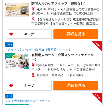
訪問入浴のケアスタッフ（運転なし）
月給265,000円〜 ★介護福祉士の方は資格手当
20,000円／月 別途交通費支給（30,000円上限／
月） 別途残業手当（月平均残業時間15時間）残業
【在宅介護センター野方】東京都中野区野方六
代全額支給
丁目53番8号 【在宅介護センター目黒】東京都目
黒区中根一丁目9番7号 都立大川井ビル101号室
【在宅介護センター小岩】東京都江戸川区西小岩
詳細を見る
キープ
四丁目14-6 メゾン司1階1F号室 【在宅介護セン
ター西東京】東京都西東京市西原町一丁目4-6 サ
NEW
ンハイツ101号室 【在宅介護センター石神井】東
パート
京都練馬区石神井町三丁目18-4 ユービル102号
ツクイ・サンシャイン西馬込（有料老人ホーム）
【在宅介護センター大田】東京都大田区蒲田二丁
有料老人ホーム 介護スタッフ（ケアクル
目19-8
ー）
時給1,400円〜1,669円 ★土日祝日は時給100円
アップ！ ・夜勤手当:1万円/回 ※居住支援特別手
当:120円/時給含む ※給与幅は資格・経験等による
東京都大田区西馬込二丁目28番6号
詳細を見る
キープ
NEW
パート
ツクイ大田西六郷グループホーム