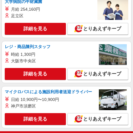
大学病院の中材滅菌
SOMPOケア 大田 訪問介護/3136ca1
月給 254,160円
介護スタッフ
足立区
【実務者研修】 月給：230,000円 年収例：320
万円〜 【初任者研修】 月給：220,300円 年収例：
305万円〜 ※職務手当、（東京都）居住支援特別
詳細を見る
とりあえずキープ
東京都大田区西蒲田6丁目36-11 西蒲田NSビ
手当、働きがい向上手当、日祝手当（月平均2回
ル 5階
分）等、毎月平均的に支払われる手当を含みま
す。 ■深夜勤手当別途支給：4,000円/回 ◎残業時
レジ・商品陳列スタッフ
詳細を見る
キープ
は別途時間外手当支給（超過1分〜） ◎居住支援
時給 1,300円
特別手当は勤続5年目までの方はさらに1万円支給
（再入社は除く） ◎賞与 基本給2.08ヶ月分/年支
大阪市中央区
正社員
給
SOMPOケア ラヴィーレ羽田/5015aa1
詳細を見る
とりあえずキープ
介護スタッフ
【介護福祉士】 月給：342,300円 年収例：454
万円〜 ※職務手当、特別職務手当、特別地域手
マイクロバスによる施設利用者送迎ドライバー
当、（東京都）居住支援特別手当、働きがい向上
東京都大田区東糀谷5-19-18
手当、働きがい向上手当、特別夜勤手当、日祝手
日給 10,900円〜10,900円
当（月平均2回分）、夜勤手当（月平均5回分）
神戸市須磨区
詳細を見る
キープ
等、毎月平均的に支払われる手当を含みます。 ※
居住支援特別手当は勤続5年目までの方はさらに1
詳細を見る
とりあえずキープ
万円支給（再入社は除く） ◎賞与：基本給2.08ヶ
正社員
月分/年支給 ◎残業時は別途時間外手当支給（超過
SOMPOケア ラヴィーレ多摩川/5014aa1
1分〜）