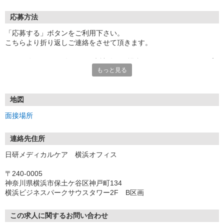
応募方法
「応募する」ボタンをご利用下さい。
こちらより折り返しご連絡をさせて頂きます。
★TEL登録、WEB登録OK！来社登録の場合はクオカード2000円プ
もっと見る
レゼント
・履歴書＆写真不要で登録OK
・職場見学することも可能です
地図
面接場所
連絡先住所
日研メディカルケア 横浜オフィス
〒240-0005
神奈川県横浜市保土ケ谷区神戸町134
横浜ビジネスパークサウスタワー2F B区画
この求人に関するお問い合わせ