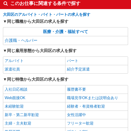
介護スタッフ
このお仕事に関連する条件で探す
【実務者研修】 月給：269,500円 年収例：364
万円〜 【初任者研修・無資格】 月給：259,800円
大田区のアルバイト・バイト・パートの求人を探す
年収例：351万円〜 ※職務手当、（東京都）居住
同じ職種から大田区の求人を探す
東京都大田区多摩川2-13-22
支援特別手当、日祝手当（月平均2回分）、夜勤手
当（月平均5回分）等、毎月平均的に支払われる手
医療・介護・福祉すべて
詳細を見る
キープ
当を含みます。 ※居住支援特別手当は勤続5年目
介護職・ヘルパー
までの方はさらに1万円支給（再入社は除く） ◎
賞与：基本給2.08ヶ月分/年支給 ◎残業時は別途時
同じ雇用形態から大田区の求人を探す
間外手当支給（超過1分〜）
アルバイト
パート
派遣社員
紹介予定派遣
同じ特徴から大田区の求人を探す
入社日応相談
履歴書不要
Web面接OK
職場見学OKまたは説明会あり
未経験歓迎
経験者・有資格者歓迎
新卒・第二新卒歓迎
女性活躍中
主婦・主夫歓迎
フリーター歓迎