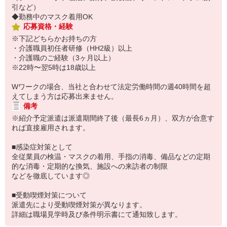
引など）
◆勤務中のマスク着用OK
応募資格・経験
※下記どちらかお持ちの方
・介護職員初任者研修（HH2級）以上
・介護職のご経験（3ヶ月以上）
※22時〜翌5時は18歳以上
Wワークの場合、当社と合わせて法定労働時間の週40時間を超
えてしまう方は応募出来ません。
備考
※紹介予定派遣は派遣期間終了後（最長6ヵ月）、双方が合意す
れば直接雇用されます。
■感染症対策として
全従業員の検温・マスクの着用、手指の消毒、備品などの定期
的な消毒・定期的な換気、施設への来訪者の制限
などを徹底しています◎
■受動喫煙対策について
派遣先により受動喫煙対策が異なります。
詳細は職場見学時及び条件明示書にて通知致します。