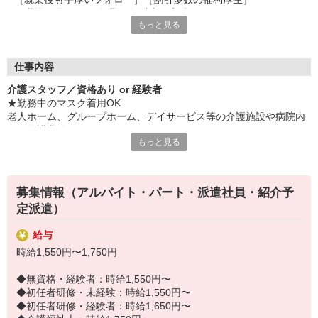
［職場見学OK］［創業40年以上の実績］
もっと見る
など、安心して長く続けられる待遇が目白押し！
紹介予定派遣では社員登用も可能です。
「せっかく働くならキャリアアップを目指したい」
仕事内容
そんなあなたにピッタリです◎
介護スタッフ／資格あり or 経験者
★勤務中のマスク着用OK
☆★必要な資格や経験は？★☆
老人ホーム、グループホーム、デイサービス等の介護施設や病院内
□ 介護職員初任者研修以上
での介護業務をお願いします。
□ 実務経験3ヶ月以上
もっと見る
ブランクがあってもしっかりフォローします！
・食事や入浴のお手伝いなどの身体介護
・シーツ交換、ベッドメイクなどの環境整備
・薬やおしぼりの準備などのケア
募集情報（アルバイト・パート・派遣社員・紹介予
・体操や季節ごとのレクリエーション
定派遣）
・歩行、車椅子の介助
・見守り
給与
※施設により異なります
時給1,550円〜1,750円
★施設内は冷暖房完備！いつでも快適にお仕事できますよ！
20代・30代・40代・50代・60代、
◆無資格・経験者：時給1,550円〜
若手からミドル、中高年（エルダー）、シニア世代まで幅広く活躍
◆初任者研修・未経験：時給1,550円〜
中！
◆初任者研修・経験者：時給1,650円〜