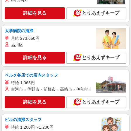
堺市堺区
詳細を見る
キープ
詳細を見る
とりあえずキープ
正社員
SOMPOケア 大田 訪問介護/3136ca1
大学病院の清掃
介護スタッフ
月給 273,650円
【介護福祉士】 月給：289,300円 年収例：390
品川区
万円〜 ※職務手当、特別職務手当、特別地域手
当、（東京都）居住支援特別手当、働きがい向上
東京都大田区西蒲田6丁目36-11 西蒲田NSビ
詳細を見る
とりあえずキープ
手当、日祝手当（月平均2回分）等、毎月平均的に
ル 5階
支払われる手当を含みます。 ■深夜勤手当別途支
給：4,000円/回 ◎残業時は別途時間外手当支給
詳細を見る
キープ
（超過1分〜） ◎居住支援特別手当は勤続5年目ま
ベルク各店での店内スタッフ
での方はさらに1万円支給（再入社は除く） ◎賞
時給 1,065円
与 基本給2.08ヶ月分/年支給
アルバイト
パート
古河市・佐野市・前橋市・高崎市・伊勢崎市・太田市・館林市・
SOMPOケア 大田 訪問介護/3136cc2
登録ヘルパー
詳細を見る
とりあえずキープ
★（東京都）居住支援特別手当対象求人 【介
護福祉士】 時給1,800円 ◎週20時間以上勤務（社
保加入者）の場合は時給1,850円 ＊日曜祝日：時
東京都大田区西蒲田6丁目36-11 西蒲田NSビ
ビルの清掃スタッフ
給2,100円〜 【実務者研修・初任者研修（ヘルパ
ル 5階
ー1級・2級）】 時給1,720円 ◎週20時間以上勤務
時給 1,200円〜1,200円