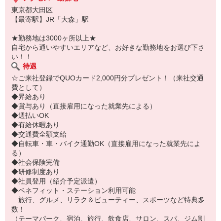
東京都大田区
【最寄駅】JR「大森」駅
★勤務地は3000ヶ所以上★
自宅から通いやすいエリアなど、お好きな勤務地をお選び下さ
い！！
待遇
☆ご来社登録でQUOカード2,000円分プレゼント！（来社交通
費として）
◆昇給あり
◆賞与あり（直接雇用になった就業先による）
◆週払いOK
◆有給休暇あり
◆交通費全額支給
◆自転車・車・バイク通勤OK（直接雇用になった就業先によ
る）
◆社会保険完備
◆研修制度あり
◆社員登用（紹介予定派遣）
◆ベネフィット・ステーション利用可能
旅行、グルメ、リラク＆ビューティー、スポーツなど特典多
数！
（テーマパーク、宿泊、旅行、飲食店、サロン、スパ、ジム割