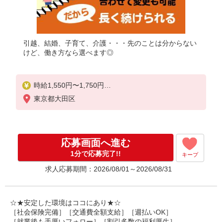
引越、結婚、子育て、介護・・・先のことは分からない
けど、働き方なら選べます◎
時給1,550円〜1,750円
東京都大田区
◆無資格・経験者：時給1,550円〜
◆初任者研修・未経験：時給1,550円〜
◆初任者研修・経験者：時給1,650円〜
◆介護福祉士：時給1,750円〜
応募画面へ進む
※経験者は3ヶ月以上
1分で応募完了!!
キープ
※給与幅は経験・能力による
求人応募期間：2026/08/01～2026/08/31
★週払いOK（規定あり）
☆★安定した環境はココにあり★☆
［社会保険完備］［交通費全額支給］［週払いOK］
［就業後も手厚いフォロー］［割引多数の福利厚生］