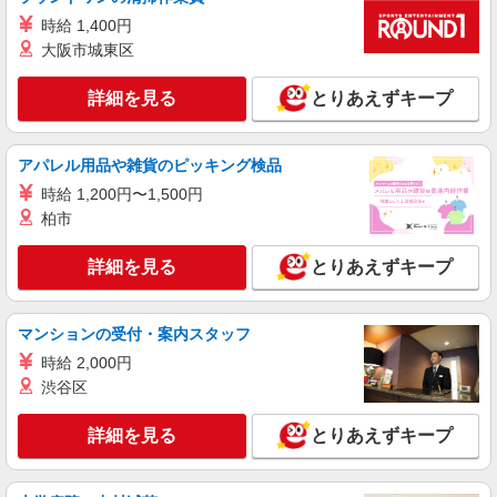
賞与：基本給2.08ヶ月分/年支給 ◎残業時は別途時
正社員
時給 1,400円
間外手当支給（超過1分〜）
そんぽの家 大鳥居/1018aa1
大阪市城東区
介護スタッフ
【介護福祉士】 月給：342,300円 年収例：454
詳細を見る
とりあえずキープ
万円〜 ※職務手当、特別職務手当、特別地域手
当、（東京都）居住支援特別手当、働きがい向上
東京都大田区西糀谷3丁目32-2
手当、特別夜勤手当、日祝手当（月平均2回分）、
アパレル用品や雑貨のピッキング検品
夜勤手当（月平均5回分）等、毎月平均的に支払わ
詳細を見る
時給 1,200円〜1,500円
キープ
れる手当を含みます。 ※居住支援特別手当は勤続
5年目までの方はさらに1万円支給（再入社は除
柏市
く） ◎賞与：基本給2.08ヶ月分/年支給 ◎残業時
アルバイト
パート
は別途時間外手当支給（超過1分〜）
SOMPOケア 大田 定期巡回/4014db2
詳細を見る
とりあえずキープ
介護スタッフ（夜勤専従）
★（東京都）居住支援特別手当対象求人 夜
マンションの受付・案内スタッフ
勤：1勤務15,552円〜（時給制・夜勤手当含む）
時給：1,444円 ◎週20時間以上勤務（社保加入
時給 2,000円
東京都大田区西蒲田6丁目36-11 西蒲田NSビ
者）の場合は時給：1,494円 ※居住支援特別手当
渋谷区
ル 5階
は勤続5年目までの方はさらに時給＋50円（再入社
者は除く）
詳細を見る
とりあえずキープ
詳細を見る
キープ
正社員