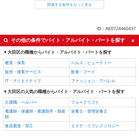
関連する条件をもっと見る
同じ雇用形態から大森(東京)駅の求人を探す
アルバイト
パート
派遣社員
紹介予定派遣
ID：AE0724460437
同じ特徴から大森(東京)駅の求人を探す
その他の条件でバイト・アルバイト・パートを探す
入社日応相談
履歴書不要
大田区の職種からバイト・アルバイト・パートを探す
Web面接OK
職場見学OKまたは説明会あり
教育・保育
ヘルス・ビューティー
未経験歓迎
経験者・有資格者歓迎
販売・接客サービス
飲食・フード
新卒・第二新卒歓迎
女性活躍中
IT・クリエイティブ
ファッション・アパレル
主婦・主夫歓迎
フリーター歓迎
学歴不問
大田区の人気の職種からバイト・アルバイト・パートを探す
ブランクOK
ミドル（40代～）活躍中
エルダー（50代～）活躍中
介護職・ヘルパー
フォークリフト
シニア（60代～）活躍中
昇給あり
看護師・保健師・看護助手・助産
栄養士・管理栄養士
師
週払い
週2～3日勤務OK
食品製造・加工
エステ・リフレクソロジー
10時～勤務OK
16時前退社OK
時間や曜日が選べる・シフト自由
深夜