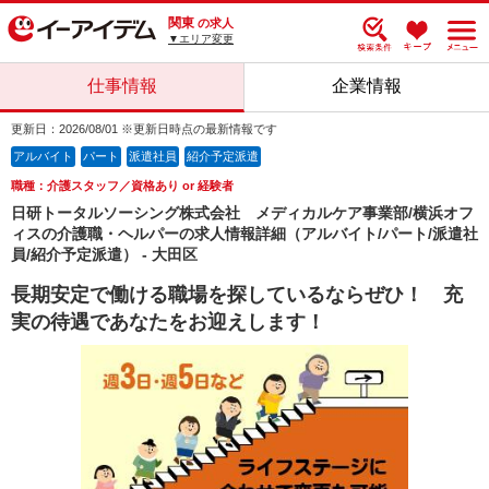
関東
の求人
▼エリア変更
仕事情報
企業情報
更新日：2026/08/01 ※更新日時点の最新情報です
アルバイト
パート
派遣社員
紹介予定派遣
職種：介護スタッフ／資格あり or 経験者
日研トータルソーシング株式会社 メディカルケア事業部/横浜オフ
ィスの介護職・ヘルパーの求人情報詳細（アルバイト/パート/派遣社
員/紹介予定派遣） - 大田区
長期安定で働ける職場を探しているならぜひ！ 充
実の待遇であなたをお迎えします！