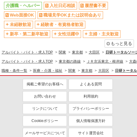
介護職・ヘルパー
入社日応相談
履歴書不要
禁煙・分煙
残業ほぼなし
Web面接OK
職場見学OKまたは説明会あり
転勤なし
登録制
交通費支給
社会保険あり
未経験歓迎
経験者・有資格者歓迎
社割・特典あり
研修制度あり
新卒・第二新卒歓迎
女性活躍中
主婦・主夫歓迎
資格取得支援制度あり
高収入・高額
もっと見る
同じ職種から求人を探す
アルバイト・バイト・求人TOP
関東
東京都
大田区
日研トータルソー
アルバイト・バイト・求人TOP
東京都の路線
ＪＲ京浜東北・根岸線
大森
医療・介護・福祉
職種・条件一覧
医療・介護・福祉
関東
東京都
大田区
日研トータル
介護職・ヘルパー
同じ特徴から求人を探す
掲載ご希望のお客様へ
よくある質問
未経験歓迎
ミドル（40代～）活躍中
お問い合わせ
利用規約
週2～3日勤務OK
深夜
リンクについて
プライバシーポリシー
交通費支給
社会保険あり
Cookieポリシー
個人情報保護方針
メールサービスについて
サイト運営会社