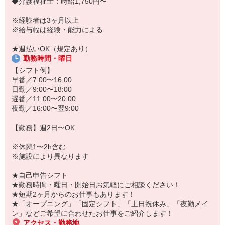
◆介護福祉士：時給1,750円〜
「こんな時だからこそ、しっかり稼いでおきたい！」
「すぐに働けるところはないかな…」
※経験者は3ヶ月以上
「しっかり稼げるアルバイトを探してる。」
※給与幅は経験・能力による
そんな方もぜひ！お気軽にご連絡ください♪
★週払いOK（規定あり）
勤務時間・曜日
【シフト例】
早番／7:00〜16:00
日勤／9:00〜18:00
遅番／11:00〜20:00
夜勤／16:00〜翌9:00
【勤務】週2日〜OK
※休憩1〜2h含む
※施設により異なります
★自己申告シフト
★勤務時間・曜日・開始日お気軽にご相談ください！
★短期2ヶ月からのお仕事もあります！
★「オープニング」「固定シフト」「土日祝休み」「夜勤メイ
ン」などご希望に合わせたお仕事をご紹介します！
アクセス・勤務地