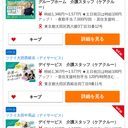
グループホーム 介護スタッフ（ケアクル
ー）
時給1,346円〜1,577円 ★土日祝日は時給100円
アップ！ ・夜勤手当:7,000円/回 ・居住支援特別
手当:120円/時間含む ※給与幅は資格・経験等によ
東京都大田区西六郷3丁目31番12号
る
詳細を見る
キープ
NEW
パート
ツクイ大田西糀谷（デイサービス）
デイサービス 介護スタッフ（ケアクルー）
時給1,367円〜1,577円 ★土日祝日は時給100円
アップ！ ・居住支援特別手当:120円/時間含む ※
給与幅は資格・経験等による
東京都大田区西糀谷四丁目9番11号
詳細を見る
キープ
NEW
パート
ツクイ大田中馬込（デイサービス）
デイサービス 介護スタッフ（ケアクルー）