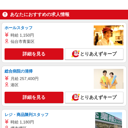
手当:120円/時間含む ※給与幅は資格・経験等によ
東京都大田区多摩川一丁目34番5号
る
あなたにおすすめの求人情報
詳細を見る
キープ
NEW
ホールスタッフ
パート
ツクイ大田久が原（デイサービス）
時給 1,150円
仙台市青葉区
デイサービス 介護スタッフ（ケアクルー）
時給1,367円〜1,577円 ★土日祝日は時給100円
詳細を見る
アップ！ ・居住支援特別手当:120円/時間含む ※
とりあえずキープ
給与幅は資格・経験等による
東京都大田区久が原2-25-26
総合病院の清掃
詳細を見る
キープ
月給 257,400円
NEW
港区
パート
ツクイ大田多摩川グループホーム
詳細を見る
とりあえずキープ
グループホーム 介護スタッフ（ケアクル
ー）夜勤専従
時給1,346円〜1,577円 ★土日祝日は時給100円
レジ・商品陳列スタッフ
アップ！ ・夜勤手当:7,000円/回 ・居住支援特別
手当:120円/時間含む ※給与幅は資格・経験等によ
時給 1,180円
東京都大田区多摩川一丁目34番5号
る