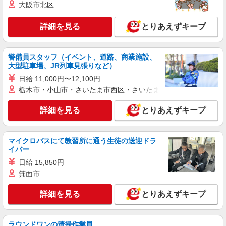
（社保加入者）の場合は時給1,770円 ＊日曜祝
大阪市北区
詳細を見る
キープ
日：時給2,020円〜 ◎身体介助、生活援助が同時
給 ◎キャンセル手当：職務時給の60％支給 ※居
詳細を見る
とりあえずキープ
住支援特別手当は勤続5年目までの方はさらに時給
正社員
＋50円（再入社者は除く）
SOMPOケア ラヴィーレ多摩川/5014aa1
介護スタッフ
警備員スタッフ（イベント、道路、商業施設、
大型駐車場、JR列車見張りなど）
【介護福祉士】 月給：342,300円 年収例：454
万円〜 ※職務手当、特別職務手当、特別地域手
日給 11,000円〜12,100円
当、（東京都）居住支援特別手当、働きがい向上
東京都大田区多摩川2-13-22
栃木市・小山市・さいたま市西区・さいたま市岩槻区・久喜市・
手当、働きがい向上手当、特別夜勤手当、日祝手
当（月平均2回分）、夜勤手当（月平均5回分）
詳細を見る
とりあえずキープ
詳細を見る
キープ
等、毎月平均的に支払われる手当を含みます。 ※
居住支援特別手当は勤続5年目までの方はさらに1
万円支給（再入社は除く） ◎賞与：基本給2.08ヶ
正社員
月分/年支給 ◎残業時は別途時間外手当支給（超過
マイクロバスにて教習所に通う生徒の送迎ドラ
SOMPOケア ラヴィーレ羽田/5015aa1
1分〜）
イバー
介護スタッフ
日給 15,850円
【実務者研修】 月給：269,500円 年収例：364
箕面市
万円〜 【初任者研修・無資格】 月給：259,800円
年収例：351万円〜 ※職務手当、（東京都）居住
東京都大田区東糀谷5-19-18
詳細を見る
とりあえずキープ
支援特別手当、日祝手当（月平均2回分）、夜勤手
当（月平均5回分）等、毎月平均的に支払われる手
詳細を見る
キープ
当を含みます。 ※居住支援特別手当は勤続5年目
までの方はさらに1万円支給（再入社は除く） ◎
ラウンドワンの清掃作業員