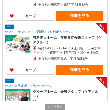
手当:120円/時間含む ※給与幅は資格・経験等によ
東京都大田区西六郷3丁目31番12号
る
詳細を見る
キープ
NEW
パート
ツクイ・サンシャイン西馬込（有料老人ホーム）
有料老人ホーム 夜勤専従介護スタッフ（ケ
アクルー）
時給1,400円〜1,669円 ★土日祝日は時給100円
アップ！ ・夜勤手当:1万円/回 ・居住支援特別手
当:120円/時給含む ※給与幅は資格・経験等による
東京都大田区西馬込二丁目28番6号
詳細を見る
キープ
NEW
パート
ツクイ大田多摩川グループホーム
グループホーム 介護スタッフ（ケアクル
ー）
時給1,346円〜1,577円 ★土日祝日は時給100円
アップ！ ・夜勤手当:7,000円/回 ・居住支援特別
もっと見る