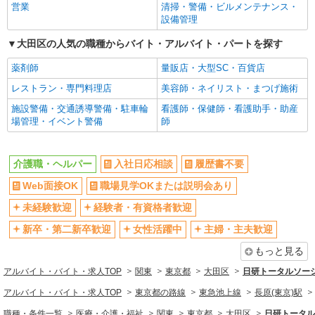
介護スタッフ
営業
清掃・警備・ビルメンテナンス・
新卒・第二新卒歓迎
女性活躍中
設備管理
【実務者研修】 月給：269,500円 年収例：364
万円〜 【初任者研修・無資格】 月給：259,800円
主婦・主夫歓迎
フリーター歓迎
大田区の人気の職種からバイト・アルバイト・パートを探す
年収例：351万円〜 ※職務手当、（東京都）居住
東京都大田区東糀谷5-19-18
学歴不問
ブランクOK
支援特別手当、日祝手当（月平均2回分）、夜勤手
薬剤師
量販店・大型SC・百貨店
当（月平均5回分）等、毎月平均的に支払われる手
ミドル（40代～）活躍中
エルダー（50代～）活躍中
詳細を見る
キープ
当を含みます。 ※居住支援特別手当は勤続5年目
レストラン・専門料理店
美容師・ネイリスト・まつげ施術
までの方はさらに1万円支給（再入社は除く） ◎
シニア（60代～）活躍中
昇給あり
施設警備・交通誘導警備・駐車輪
看護師・保健師・看護助手・助産
賞与：基本給2.08ヶ月分/年支給 ◎残業時は別途時
正社員
週払い
週2～3日勤務OK
場管理・イベント警備
師
間外手当支給（超過1分〜）
SOMPOケア ラヴィーレ多摩川/5014aa1
10時～勤務OK
16時前退社OK
介護スタッフ
時間や曜日が選べる・シフト自由
深夜
【介護福祉士】 月給：342,300円 年収例：454
介護職・ヘルパー
入社日応相談
履歴書不要
万円〜 ※職務手当、特別職務手当、特別地域手
禁煙・分煙
残業ほぼなし
Web面接OK
職場見学OKまたは説明会あり
当、（東京都）居住支援特別手当、働きがい向上
東京都大田区多摩川2-13-22
転勤なし
手当、働きがい向上手当、特別夜勤手当、日祝手
登録制
未経験歓迎
経験者・有資格者歓迎
当（月平均2回分）、夜勤手当（月平均5回分）
交通費支給
社会保険あり
詳細を見る
キープ
等、毎月平均的に支払われる手当を含みます。 ※
新卒・第二新卒歓迎
女性活躍中
主婦・主夫歓迎
居住支援特別手当は勤続5年目までの方はさらに1
社割・特典あり
研修制度あり
もっと見る
万円支給（再入社は除く） ◎賞与：基本給2.08ヶ
正社員
資格取得支援制度あり
高収入・高額
月分/年支給 ◎残業時は別途時間外手当支給（超過
SOMPOケア 大田 訪問介護/3136ca1
アルバイト・バイト・求人TOP
関東
東京都
大田区
日研トータルソー
1分〜）
同じ職種から求人を探す
介護スタッフ
アルバイト・バイト・求人TOP
東京都の路線
東急池上線
長原(東京)駅
【介護福祉士】 月給：289,300円 年収例：390
医療・介護・福祉
職種・条件一覧
医療・介護・福祉
関東
東京都
大田区
日研トータル