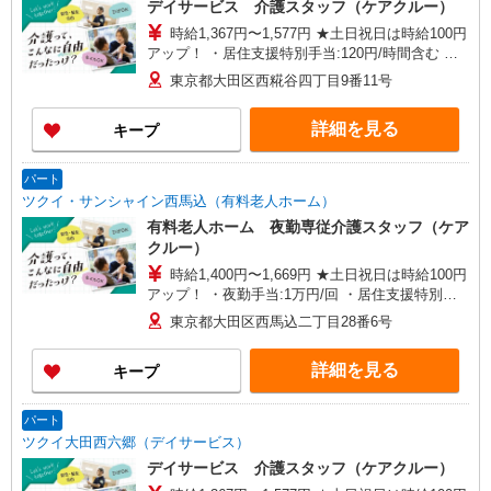
デイサービス 介護スタッフ（ケアクルー）
目19-8
時給1,367円〜1,577円 ★土日祝日は時給100円
アップ！ ・居住支援特別手当:120円/時間含む ※
給与幅は資格・経験等による
東京都大田区西糀谷四丁目9番11号
詳細を見る
キープ
パート
ツクイ・サンシャイン西馬込（有料老人ホーム）
有料老人ホーム 夜勤専従介護スタッフ（ケア
クルー）
時給1,400円〜1,669円 ★土日祝日は時給100円
アップ！ ・夜勤手当:1万円/回 ・居住支援特別手
当:120円/時給含む ※給与幅は資格・経験等による
東京都大田区西馬込二丁目28番6号
詳細を見る
キープ
パート
ツクイ大田西六郷（デイサービス）
デイサービス 介護スタッフ（ケアクルー）