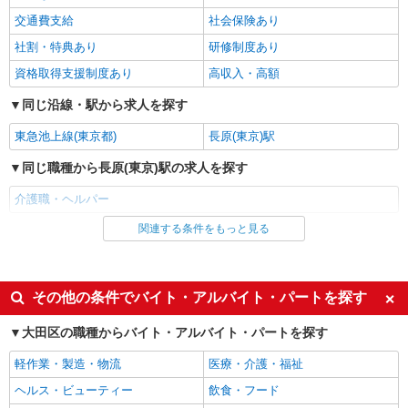
間外手当支給（超過1分〜）
SOMPOケア 大田 訪問介護/3136cc2
交通費支給
社会保険あり
登録ヘルパー
社割・特典あり
研修制度あり
★（東京都）居住支援特別手当対象求人 【介
護福祉士】 時給1,800円 ◎週20時間以上勤務（社
資格取得支援制度あり
高収入・高額
保加入者）の場合は時給1,850円 ＊日曜祝日：時
東京都大田区西蒲田6丁目36-11 西蒲田NSビ
給2,100円〜 【実務者研修・初任者研修（ヘルパ
同じ沿線・駅から求人を探す
ル 5階
ー1級・2級）】 時給1,720円 ◎週20時間以上勤務
（社保加入者）の場合は時給1,770円 ＊日曜祝
東急池上線(東京都)
長原(東京)駅
詳細を見る
キープ
日：時給2,020円〜 ◎身体介助、生活援助が同時
同じ職種から長原(東京)駅の求人を探す
給 ◎キャンセル手当：職務時給の60％支給 ※居
住支援特別手当は勤続5年目までの方はさらに時給
正社員
介護職・ヘルパー
＋50円（再入社者は除く）
そんぽの家 東六郷/1019aa1
関連する条件をもっと見る
同じ雇用形態から長原(東京)駅の求人を探す
介護スタッフ
【実務者研修】 月給：269,500円 年収例：364
アルバイト
パート
万円〜 【初任者研修・無資格】 月給：259,800円
年収例：351万円〜 ※職務手当、（東京都）居住
派遣社員
紹介予定派遣
東京都大田区東六郷1丁目19-1
その他の条件でバイト・アルバイト・パートを探す
支援特別手当、働きがい向上手当、日祝手当（月
平均2回分）、夜勤手当（月平均5回分）等、毎月
同じ特徴から長原(東京)駅の求人を探す
詳細を見る
大田区の職種からバイト・アルバイト・パートを探す
キープ
平均的に支払われる手当を含みます。 ※居住支援
入社日応相談
特別手当は勤続5年目までの方はさらに1万円支給
履歴書不要
軽作業・製造・物流
医療・介護・福祉
（再入社は除く） ◎賞与：基本給2.08ヶ月分/年支
正社員
Web面接OK
職場見学OKまたは説明会あり
給 ◎残業時は別途時間外手当支給（超過1分〜）
ヘルス・ビューティー
飲食・フード
SOMPOケア ラヴィーレ羽田/5015aa1
未経験歓迎
経験者・有資格者歓迎