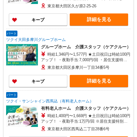
給与幅は資格・経験等による
東京都大田区久が原2-25-26
詳細を見る
キープ
パート
ツクイ大田多摩川グループホーム
グループホーム 介護スタッフ（ケアクルー）
時給1,346円〜1,577円 ★土日祝日は時給100円
アップ！ ・夜勤手当:7,000円/回 ・居住支援特別
手当:120円/時間含む ※給与幅は資格・経験等によ
東京都大田区多摩川一丁目34番5号
る
詳細を見る
キープ
パート
ツクイ・サンシャイン西馬込（有料老人ホーム）
有料老人ホーム 介護スタッフ（ケアクルー）
時給1,400円〜1,669円 ★土日祝日は時給100円
アップ！ ・夜勤手当:1万円/回 ※居住支援特別手
当:120円/時給含む ※給与幅は資格・経験等による
東京都大田区西馬込二丁目28番6号