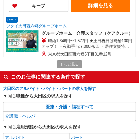
詳細を見る
キープ
パート
ツクイ大田西六郷グループホーム
グループホーム 介護スタッフ（ケアクルー）
時給1,346円〜1,577円 ★土日祝日は時給100円
アップ！ ・夜勤手当:7,000円/回 ・居住支援特別
手当:120円/時間含む ※給与幅は資格・経験等によ
東京都大田区西六郷3丁目31番12号
る
もっと見る
詳細を見る
キープ
このお仕事に関連する条件で探す
パート
ツクイ大田多摩川グループホーム
大田区のアルバイト・バイト・パートの求人を探す
グループホーム 介護スタッフ（ケアクルー）
同じ職種から大田区の求人を探す
夜勤専従
医療・介護・福祉すべて
時給1,346円〜1,577円 ★土日祝日は時給100円
アップ！ ・夜勤手当:7,000円/回 ・居住支援特別
介護職・ヘルパー
手当:120円/時間含む ※給与幅は資格・経験等によ
東京都大田区多摩川一丁目34番5号
る
同じ雇用形態から大田区の求人を探す
詳細を見る
キープ
アルバイト
パート