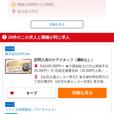
時給1,550円〜1,750円
東京都大田区
◆無資格・経験者：時給1,550円〜
◆初任者研修・未経験：時給1,550円〜
◆初任者研修・経験者：時給1,650円〜
詳細を見る
ID：AE0626558763
◆介護福祉士：時給1,750円〜
20
件のこの求人と職種が同じ求人
※経験者は3ヶ月以上
掲載期間終了
※給与幅は経験・能力による
正社員
★週払いOK（規定あり）
株式会社ASCare
訪問入浴のケアスタッフ（運転なし）
月給265,000円〜 ★介護福祉士の方は資格手当
20,000円／月 別途交通費支給（30,000円上限／
月） 別途残業手当（月平均残業時間15時間）残業
【在宅介護センター野方】東京都中野区野方六
代全額支給
丁目53番8号 【在宅介護センター目黒】東京都目
黒区中根一丁目9番7号 都立大川井ビル101号室
【在宅介護センター小岩】東京都江戸川区西小岩
詳細を見る
キープ
四丁目14-6 メゾン司1階1F号室 【在宅介護セン
ター西東京】東京都西東京市西原町一丁目4-6 サ
ンハイツ101号室 【在宅介護センター石神井】東
パート
京都練馬区石神井町三丁目18-4 ユービル102号
ツクイ大田西糀谷（デイサービス）
【在宅介護センター大田】東京都大田区蒲田二丁