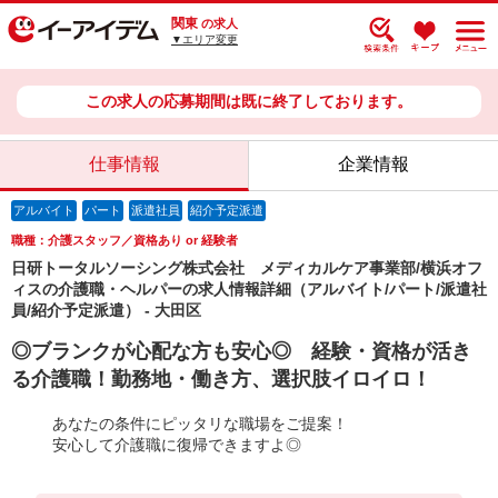
関東
の求人
▼エリア変更
この求人の応募期間は既に終了しております。
仕事情報
企業情報
アルバイト
パート
派遣社員
紹介予定派遣
職種：介護スタッフ／資格あり or 経験者
日研トータルソーシング株式会社 メディカルケア事業部/横浜オフ
ィスの介護職・ヘルパーの求人情報詳細（アルバイト/パート/派遣社
員/紹介予定派遣） - 大田区
◎ブランクが心配な方も安心◎ 経験・資格が活き
る介護職！勤務地・働き方、選択肢イロイロ！
あなたの条件にピッタリな職場をご提案！
安心して介護職に復帰できますよ◎