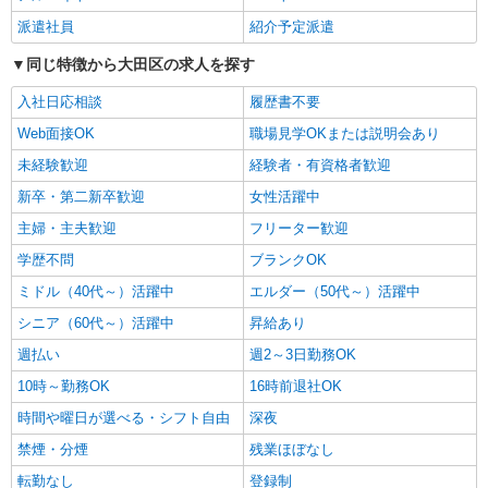
派遣社員
紹介予定派遣
パート
ツクイ大田中馬込（デイサービス）
同じ特徴から大田区の求人を探す
デイサービス 介護スタッフ（ケアクルー）
入社日応相談
履歴書不要
時給1,367円〜1,577円 ★土日祝日は時給100円
Web面接OK
アップ！ ・居住支援特別手当:120円/時間含む ※
職場見学OKまたは説明会あり
給与幅は資格・経験等による
東京都大田区中馬込3-17-19
未経験歓迎
経験者・有資格者歓迎
新卒・第二新卒歓迎
女性活躍中
詳細を見る
キープ
主婦・主夫歓迎
フリーター歓迎
学歴不問
正社員
ブランクOK
SOMPOケア ラヴィーレ多摩川/5014aa1
ミドル（40代～）活躍中
エルダー（50代～）活躍中
介護スタッフ
シニア（60代～）活躍中
昇給あり
【実務者研修】 月給：269,500円 年収例：364
万円〜 【初任者研修・無資格】 月給：259,800円
週払い
週2～3日勤務OK
年収例：351万円〜 ※職務手当、（東京都）居住
東京都大田区多摩川2-13-22
10時～勤務OK
16時前退社OK
支援特別手当、日祝手当（月平均2回分）、夜勤手
当（月平均5回分）等、毎月平均的に支払われる手
時間や曜日が選べる・シフト自由
深夜
詳細を見る
キープ
当を含みます。 ※居住支援特別手当は勤続5年目
禁煙・分煙
残業ほぼなし
までの方はさらに1万円支給（再入社は除く） ◎
賞与：基本給2.08ヶ月分/年支給 ◎残業時は別途時
アルバイト
パート
転勤なし
登録制