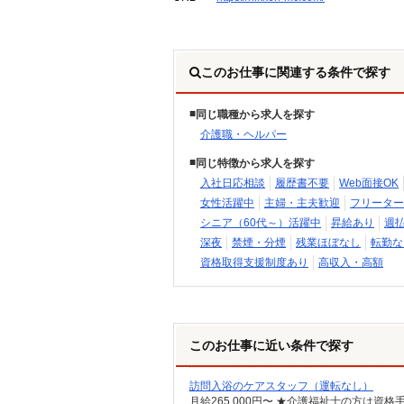
このお仕事に関連する条件で探す
同じ職種から求人を探す
介護職・ヘルパー
同じ特徴から求人を探す
入社日応相談
履歴書不要
Web面接OK
女性活躍中
主婦・主夫歓迎
フリーター
シニア（60代～）活躍中
昇給あり
週
深夜
禁煙・分煙
残業ほぼなし
転勤な
資格取得支援制度あり
高収入・高額
このお仕事に近い条件で探す
訪問入浴のケアスタッフ（運転なし）