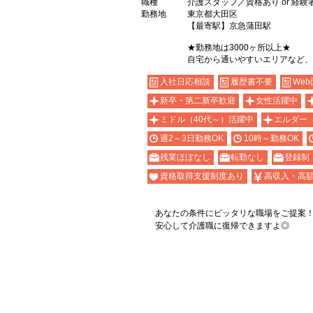
職種
介護スタッフ／資格あり or 経験
勤務地
東京都大田区
【最寄駅】京急蒲田駅
★勤務地は3000ヶ所以上★
自宅から通いやすいエリアなど、
入社日応相談
履歴書不要
Web
新卒・第二新卒歓迎
女性活躍中
ミドル（40代～）活躍中
エルダー
週2～3日勤務OK
10時～勤務OK
残業ほぼなし
転勤なし
登録制
資格取得支援制度あり
高収入・高
あなたの条件にピッタリな職場をご提案
安心して介護職に復帰できますよ◎