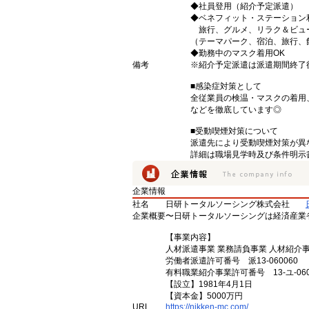
◆社員登用（紹介予定派遣）
◆ベネフィット・ステーション
旅行、グルメ、リラク＆ビュ
（テーマパーク、宿泊、旅行、
◆勤務中のマスク着用OK
備考
※紹介予定派遣は派遣期間終了
■感染症対策として
全従業員の検温・マスクの着用
などを徹底しています◎
■受動喫煙対策について
派遣先により受動喫煙対策が異
詳細は職場見学時及び条件明示
企業情報
社名
日研トータルソーシング株式会社
企業概要
〜日研トータルソーシングは経済産業
【事業内容】
人材派遣事業 業務請負事業 人材紹介
労働者派遣許可番号 派13-060060
有料職業紹介事業許可番号 13-ユ-060
【設立】1981年4月1日
【資本金】5000万円
URL
https://nikken-mc.com/