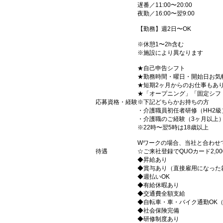
遅番／11:00〜20:00
夜勤／16:00〜翌9:00
【勤務】週2日〜OK
※休憩1〜2h含む
※施設により異なります
★自己申告シフト
★勤務時間・曜日・開始日お気
★短期2ヶ月からのお仕事もあ
★「オープニング」「固定シフ
応募資格・経験
※下記どちらかお持ちの方
・介護職員初任者研修（HH2級
・介護職のご経験（3ヶ月以上
※22時〜翌5時は18歳以上
Wワークの場合、当社と合わせ
待遇
☆ご来社登録でQUOカード2,
◆昇給あり
◆賞与あり（直接雇用になった
◆週払いOK
◆有給休暇あり
◆交通費全額支給
◆自転車・車・バイク通勤OK
◆社会保険完備
◆研修制度あり