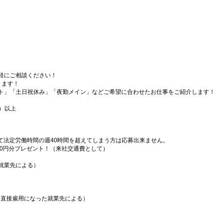
軽にご相談ください！
ります！
ト」「土日祝休み」「夜勤メイン」などご希望に合わせたお仕事をご紹介します！
）以上
）
て法定労働時間の週40時間を超えてしまう方は応募出来ません。
000円分プレゼント！（来社交通費として）
就業先による）
（直接雇用になった就業先による）