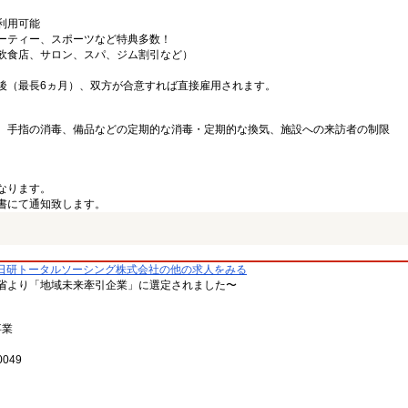
利用可能
ーティー、スポーツなど特典多数！
飲食店、サロン、スパ、ジム割引など）
後（最長6ヵ月）、双方が合意すれば直接雇用されます。
、手指の消毒、備品などの定期的な消毒・定期的な換気、施設への来訪者の制限
なります。
書にて通知致します。
日研トータルソーシング株式会社の他の求人をみる
省より「地域未来牽引企業」に選定されました〜
事業
049