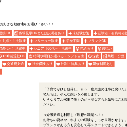
者
お好きな勤務地をお選び下さい！！
面接OK
職場見学OKまたは説明会あり
未経験歓迎
経験者・有資格者
主婦・主夫歓迎
フリーター歓迎
学歴不問
ブランクOK
（50代～）活躍中
シニア（60代～）活躍中
昇給あり
週払い
16時前退社OK
時間や曜日が選べる・シフト自由
深夜
禁煙・分煙
交通費支給
社会保険あり
社割・特典あり
研修制度あり
額
！
「子育てがひと段落し、もう一度介護の仕事に戻りた
私たちは、そんな想いを応援します。
いきなりフル稼働で働くのが不安な方もお気軽にご相
ださい。
＜介護派遣を利用して理想の職場へ！＞
お持ちの資格やこれまでの経験をしっかり活かせます
ブランクがある方も安心して再スタートできるよう、