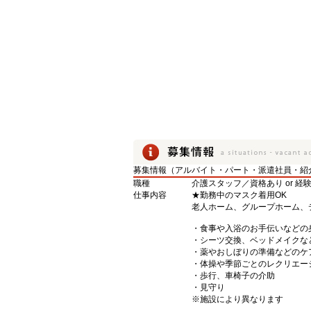
募集情報（アルバイト・パート・派遣社員・紹
職種
介護スタッフ／資格あり or 経
仕事内容
★勤務中のマスク着用OK
老人ホーム、グループホーム、
・食事や入浴のお手伝いなどの
・シーツ交換、ベッドメイクな
・薬やおしぼりの準備などのケ
・体操や季節ごとのレクリエー
・歩行、車椅子の介助
・見守り
※施設により異なります