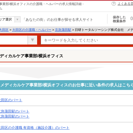
よくある
業部/横浜オフィスの介護職・ヘルパーの求人情報詳細 -
ム
保存した
0
リア選択
「あなたの街」のお仕事が探せる求人サイト
検索条件
大田区
>
大田区の介護職・ヘルパー
>
京急蒲田駅
> 日研トータルソーシング株式会社 メ
ディカルケア事業部/横浜オフィス
メディカルケア事業部/横浜オフィスのお仕事に近い条件の求人はこち
大田区のパート
京急蒲田駅のパート
京急蒲田駅のパート
大田区の介護職 有資格（施設介護）のパート