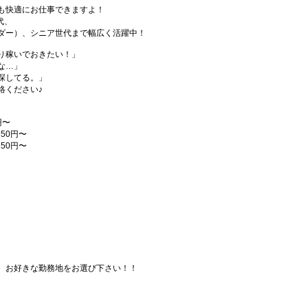
も快適にお仕事できますよ！
代、
ダー）、シニア世代まで幅広く活躍中！
り稼いでおきたい！」
な…」
探してる。」
絡ください♪
円〜
50円〜
50円〜
、お好きな勤務地をお選び下さい！！