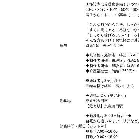
★施設内は冷暖房完備！いつで
20代・30代・40代・50代・60
若手からミドル、中高年（エル
「こんな時だからこそ、しっか
「すぐに働けるところはないか
「しっかり稼げるアルバイトを
そんな方もぜひ！お気軽にご連
給与
時給1,550円〜1,750円
◆無資格・経験者：時給1,550
◆初任者研修・未経験：時給1,5
◆初任者研修・経験者：時給1,6
◆介護福祉士：時給1,750円〜
※経験者は3ヶ月以上
※給与幅は経験・能力による
★週払いOK（規定あり）
勤務地
東京都大田区
【最寄駅】京急蒲田駅
★勤務地は3000ヶ所以上★
自宅から通いやすいエリアなど
勤務時間・曜日
【シフト例】
早番／7:00〜16:00
日勤／9:00〜18:00