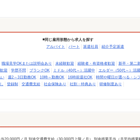
同じ雇用形態から求人を探す
アルバイト
パート
派遣社員
紹介予定派遣
職場見学OKまたは説明会あり
未経験歓迎
経験者・有資格者歓迎
新卒・第二
歓迎
学歴不問
ブランクOK
ミドル（40代～）活躍中
エルダー（50代～）活
払い
週2～3日勤務OK
10時～勤務OK
16時前退社OK
時間や曜日が選べる・シ
し
登録制
交通費支給
社会保険あり
社割・特典あり
研修制度あり