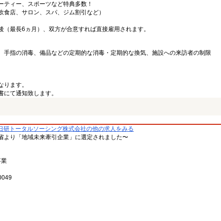
ーティー、スポーツなど特典多数！
飲食店、サロン、スパ、ジム割引など）
後（最長6ヵ月）、双方が合意すれば直接雇用されます。
、手指の消毒、備品などの定期的な消毒・定期的な換気、施設への来訪者の制限
なります。
書にて通知致します。
日研トータルソーシング株式会社の他の求人をみる
省より「地域未来牽引企業」に選定されました〜
事業
049