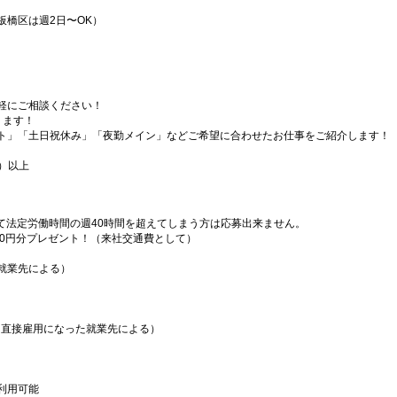
板橋区は週2日〜OK）
軽にご相談ください！
ります！
ト」「土日祝休み」「夜勤メイン」などご希望に合わせたお仕事をご紹介します！
）以上
）
て法定労働時間の週40時間を超えてしまう方は応募出来ません。
000円分プレゼント！（来社交通費として）
就業先による）
（直接雇用になった就業先による）
利用可能