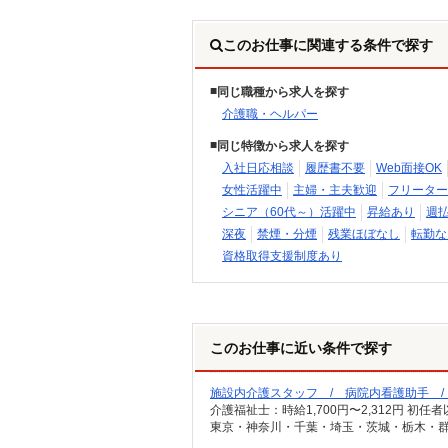
このお仕事に関連する条件で探す
同じ職種から求人を探す
介護職・ヘルパー
同じ特徴から求人を探す
入社日応相談
履歴書不要
Web面接OK
女性活躍中
主婦・主夫歓迎
フリーター
シニア（60代～）活躍中
昇給あり
週
深夜
禁煙・分煙
残業ほぼなし
転勤な
資格取得支援制度あり
このお仕事に近い条件で探す
施設内介護スタッフ / 病院内看護助手 
東京・神奈川・千葉・埼玉・茨城・栃木・群