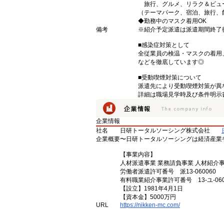
旅行、グルメ、リラク＆ビュ
（テーマパーク、宿泊、旅行、
◆勤務中のマスク着用OK
備考
※紹介予定派遣は派遣期間終了
■感染症対策として
全従業員の検温・マスクの着用
などを徹底しています◎
■受動喫煙対策について
派遣先により受動喫煙対策が異
詳細は職場見学時及び条件明示
企業情報
社名
日研トータルソーシング株式会社
企業概要
〜日研トータルソーシングは経済産業
【事業内容】
人材派遣事業 業務請負事業 人材紹介
労働者派遣許可番号 派13-060060
有料職業紹介事業許可番号 13-ユ-060
【設立】1981年4月1日
【資本金】5000万円
URL
https://nikken-mc.com/