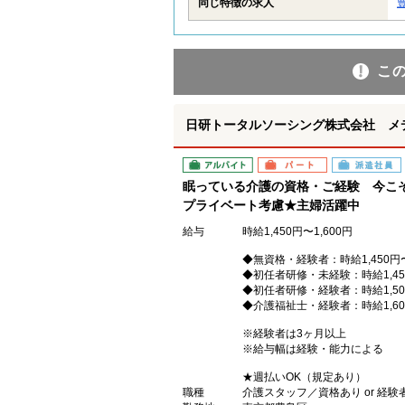
同じ特徴の求人
こ
日研トータルソーシング株式会社 メ
アルバイト
パート
派遣社員
眠っている介護の資格・ご経験 今こ
プライベート考慮★主婦活躍中
給与
時給1,450円〜1,600円
◆無資格・経験者：時給1,450円
◆初任者研修・未経験：時給1,45
◆初任者研修・経験者：時給1,50
◆介護福祉士・経験者：時給1,60
※経験者は3ヶ月以上
※給与幅は経験・能力による
★週払いOK（規定あり）
職種
介護スタッフ／資格あり or 経験