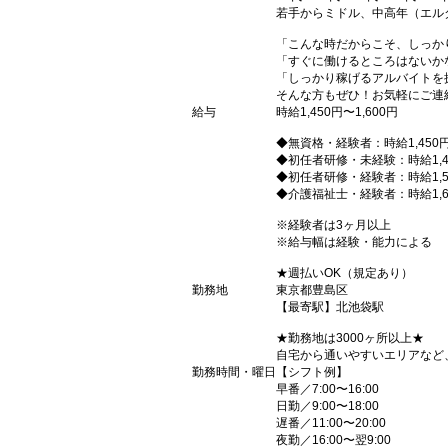
若手からミドル、中高年（エル
「こんな時だからこそ、しっか
「すぐに働けるところはないか
「しっかり稼げるアルバイトを
そんな方もぜひ！お気軽にご連
給与
時給1,450円〜1,600円
◆無資格・経験者：時給1,450
◆初任者研修・未経験：時給1,4
◆初任者研修・経験者：時給1,5
◆介護福祉士・経験者：時給1,6
※経験者は3ヶ月以上
※給与幅は経験・能力による
★週払いOK（規定あり）
勤務地
東京都豊島区
【最寄駅】北池袋駅
★勤務地は3000ヶ所以上★
自宅から通いやすいエリアなど
勤務時間・曜日
【シフト例】
早番／7:00〜16:00
日勤／9:00〜18:00
遅番／11:00〜20:00
夜勤／16:00〜翌9:00