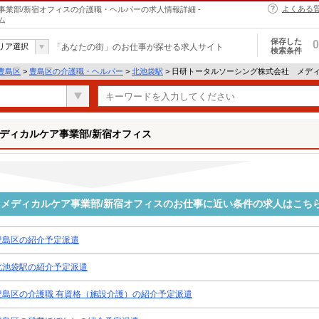
よくある
業部/新宿オフィスの介護職・ヘルパーの求人情報詳細 -
ム
保存した
0
リア選択
「あなたの街」のお仕事が探せる求人サイト
検索条件
豊島区
>
豊島区の介護職・ヘルパー
>
北池袋駅
> 日研トータルソーシング株式会社 メデ
ディカルケア事業部/新宿オフィス
メディカルケア事業部/新宿オフィスのお仕事に近い条件の求人はこち
豊島区の紹介予定派遣
北池袋駅の紹介予定派遣
豊島区の介護職 有資格（施設介護）の紹介予定派遣