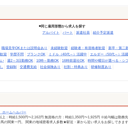
同じ雇用形態から求人を探す
アルバイト
パート
派遣社員
紹介予定派遣
職場見学OKまたは説明会あり
未経験歓迎
経験者・有資格者歓迎
新卒・第二
歓迎
学歴不問
ブランクOK
ミドル（40代～）活躍中
エルダー（50代～）活
払い
週2～3日勤務OK
10時～勤務OK
16時前退社OK
時間や曜日が選べる・シ
し
登録制
交通費支給
社会保険あり
社割・特典あり
研修制度あり
/ ホームヘルパー
馬の関東一円。 関東の地域密着求人多数★駅近・家から近い求人をお探しできま