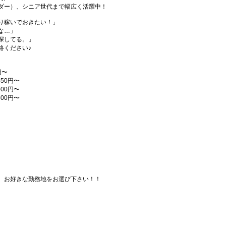
ダー）、シニア世代まで幅広く活躍中！
り稼いでおきたい！」
な…」
探してる。」
絡ください♪
円〜
50円〜
00円〜
00円〜
、お好きな勤務地をお選び下さい！！