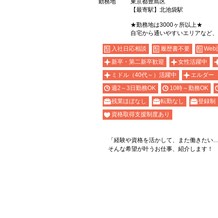
勤務地
東京都豊島区
【最寄駅】北池袋駅
★勤務地は3000ヶ所以上★
自宅から通いやすいエリアなど、
入社日応相談
履歴書不要
Web
新卒・第二新卒歓迎
女性活躍中
ミドル（40代～）活躍中
エルダー
週2～3日勤務OK
10時～勤務OK
残業ほぼなし
転勤なし
登録制
資格取得支援制度あり
「経験や資格を活かして、また働きたい
そんな希望が叶うお仕事、紹介します！