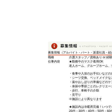
募集情報（アルバイト・パート・派遣社員・紹
職種
介護スタッフ／資格あり or 経
仕事内容
★勤務中のマスク着用OK
老人ホーム、グループホーム、
・食事や入浴のお手伝いなどの
・シーツ交換、ベッドメイクな
・薬やおしぼりの準備などのケ
・体操や季節ごとのレクリエー
・歩行、車椅子の介助
・見守り
※施設により異なります
★施設内は冷暖房完備！いつで
20代・30代・40代・50代・60