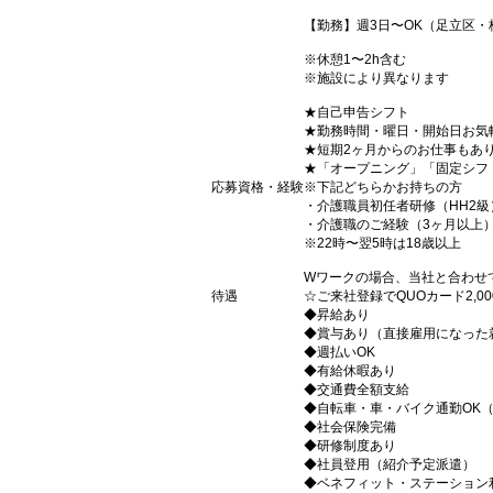
【勤務】週3日〜OK（足立区・
※休憩1〜2h含む
※施設により異なります
★自己申告シフト
★勤務時間・曜日・開始日お気
★短期2ヶ月からのお仕事もあ
★「オープニング」「固定シフ
応募資格・経験
※下記どちらかお持ちの方
・介護職員初任者研修（HH2級
・介護職のご経験（3ヶ月以上
※22時〜翌5時は18歳以上
Wワークの場合、当社と合わせ
待遇
☆ご来社登録でQUOカード2,
◆昇給あり
◆賞与あり（直接雇用になった
◆週払いOK
◆有給休暇あり
◆交通費全額支給
◆自転車・車・バイク通勤OK
◆社会保険完備
◆研修制度あり
◆社員登用（紹介予定派遣）
◆ベネフィット・ステーション