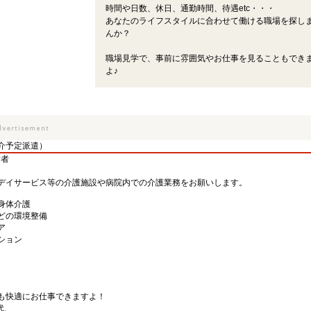
時間や日数、休日、通勤時間、待遇etc・・・
あなたのライフスタイルに合わせて働ける職場を探し
んか？
職場見学で、事前に雰囲気やお仕事を見ることもでき
よ♪
介予定派遣）
験者
デイサービス等の介護施設や病院内での介護業務をお願いします。
身体介護
どの環境整備
ア
ション
も快適にお仕事できますよ！
代、