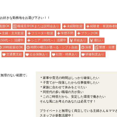
お好きな勤務地をお選び下さい！！
面接OK
職場見学OKまたは説明会あり
未経験歓迎
経験者・有資格者
主婦・主夫歓迎
フリーター歓迎
学歴不問
ブランクOK
（50代～）活躍中
シニア（60代～）活躍中
昇給あり
週払い
16時前退社OK
時間や曜日が選べる・シフト自由
深夜
禁煙・分煙
交通費支給
社会保険あり
社割・特典あり
研修制度あり
…無理のない範囲で」
＊家事や育児の時間はしっかり確保したい
＊子育てが一段落したから仕事復帰したい
＊家族に合わせて休みをとりたい
＊同世代の多い職場の方が良い
＊このご時世だから、安定した環境で働きたい
そんな風にお考えのあなたは必見です！
プライベートと無理なく両立している主婦さん＆ママ
スタッフが多数活躍中！