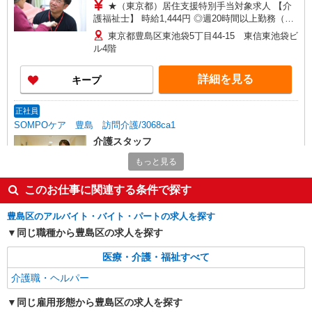
★（東京都）居住支援特別手当対象求人 【介
護福祉士】 時給1,444円 ◎週20時間以上勤務（社
保加入者）の場合は時給1,494円 【実務者研修・
東京都豊島区東池袋5丁目44-15 東信東池袋ビ
初任者研修（ヘルパー1級・2級）】 時給1,364円
ル4階
◎週20時間以上勤務（社保加入者）の場合は時給
1,414円 ※居住支援特別手当は勤続5年目までの方
詳細を見る
キープ
はさらに時給＋50円（再入社者は除く） ◎夜勤勤
務の場合別途手当あり：4,000円/回
正社員
SOMPOケア 豊島 訪問介護/3068ca1
介護スタッフ
【介護福祉士】 月給：272,300円 年収例：370
もっと見る
万円〜 ※職務手当、特別職務手当、特別地域手
当、（東京都）居住支援特別手当、働きがい向上
東京都豊島区東池袋5丁目44-15 東信東池袋ビ
このお仕事に関連する条件で探す
手当、日祝手当（月平均2回分）等、毎月平均的に
ル4階
支払われる手当を含みます。 ※居住支援特別手当
豊島区のアルバイト・バイト・パートの求人を探す
は勤続5年目までの方はさらに1万円支給（再入社
詳細を見る
同じ職種から豊島区の求人を探す
キープ
は除く） ◎賞与：基本給2.08ヶ月分/年支給 ◎残
業時は別途時間外手当支給（超過1分〜）
医療・介護・福祉すべて
派遣社員
介護職・ヘルパー
株式会社kotrio /●SW-H1-2069601
池袋駅◆サ高住スタッフ◆穏やかな職場×週
同じ雇用形態から豊島区の求人を探す
3〜×残業なし