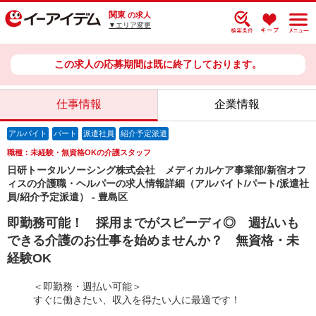
関東
の求人
▼エリア変更
この求人の応募期間は既に終了しております。
仕事情報
企業情報
アルバイト
パート
派遣社員
紹介予定派遣
職種：未経験・無資格OKの介護スタッフ
日研トータルソーシング株式会社 メディカルケア事業部/新宿オフ
ィスの介護職・ヘルパーの求人情報詳細（アルバイト/パート/派遣社
員/紹介予定派遣） - 豊島区
即勤務可能！ 採用までがスピーディ◎ 週払いも
できる介護のお仕事を始めませんか？ 無資格・未
経験OK
＜即勤務・週払い可能＞
すぐに働きたい、収入を得たい人に最適です！