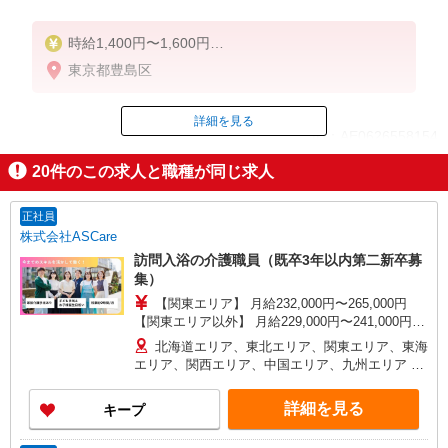
時給1,400円〜1,600円
★週払いOK（規定あり）
東京都豊島区
※給与幅は経験・能力による
詳細を見る
ID：AE0626558154
20
件のこの求人と職種が同じ求人
掲載期間終了
正社員
株式会社ASCare
訪問入浴の介護職員（既卒3年以内第二新卒募
集）
【関東エリア】 月給232,000円〜265,000円
【関東エリア以外】 月給229,000円〜241,000円
※勤務地域により異なります ※地域手当含む ※交
北海道エリア、東北エリア、関東エリア、東海
付金手当含む ※各種手当は待遇項目を参照 ◎キャ
エリア、関西エリア、中国エリア、九州エリア ※
リアステップ年収モデル（参考値） 一般職（平均
全国11支店 ※基本的に希望を考慮した事業所に配
勤続年数5年）390万円 事業所長（平均勤続年数10
属されます。 ※Ｕ・Ｉターン歓迎！会社都合によ
詳細を見る
キープ
年 2〜3年で所長になる人もいます！）500万円
る異動等はございません！
ブロック長（平均勤続年数13年）650万円 エリア
長（平均勤続年数17年）720万円