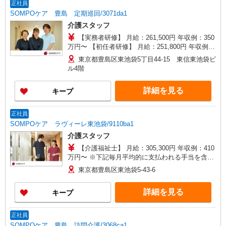
正社員
SOMPOケア 豊島 定期巡回/3071da1
介護スタッフ
【実務者研修】 月給：261,500円 年収例：350
万円〜 【初任者研修】 月給：251,800円 年収例：
340万円〜 ※職務手当、（東京都）居住支援特別
東京都豊島区東池袋5丁目44-15 東信東池袋ビ
手当、働きがい向上手当、日祝手当（月平均2回
ル4階
分）、在宅手当（月平均20回分）等、毎月平均的
に支払われる手当を含みます。 ※居住支援特別手
詳細を見る
キープ
当は勤続5年目までの方はさらに1万円支給（再入
社は除く） ◎賞与：基本給2.08ヶ月分/年支給 ◎
残業時は別途時間外手当支給（超過1分〜）
正社員
SOMPOケア ラヴィーレ東池袋/9110ba1
介護スタッフ
【介護福祉士】 月給：305,300円 年収例：410
万円〜 ※下記毎月平均的に支払われる手当を含み
ます。 ・職務手当 ・特別職務手当 ・特別地域手
東京都豊島区東池袋5-43-6
当 ・（東京都）居住支援特別手当 ・働きがい向上
手当 ・特別夜勤手当 ・日祝手当（月平均2回分）
詳細を見る
キープ
・夜勤手当（月平均5回分） ※居住支援特別手当
は勤続5年目までの方はさらに1万円支給（再入社
は除く） ◎賞与：基本給2.08ヶ月分/年支給 ◎残
正社員
業時は別途時間外手当支給（超過1分〜）
SOMPOケア 豊島 訪問介護/3068ca1