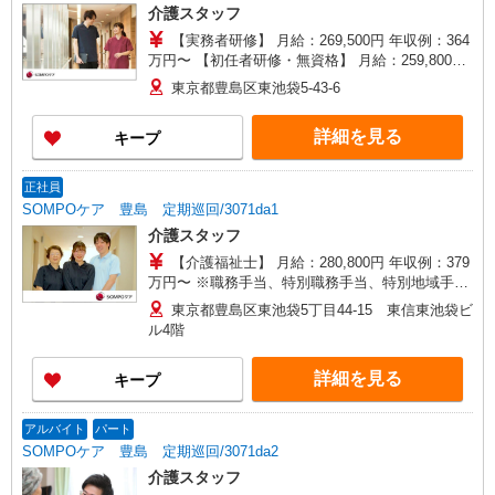
介護スタッフ
入社者は除く）
【実務者研修】 月給：269,500円 年収例：364
万円〜 【初任者研修・無資格】 月給：259,800円
年収例：351万円〜 ※職務手当、（東京都）居住
東京都豊島区東池袋5-43-6
支援特別手当、働きがい向上手当、働きがい向上
手当、日祝手当（月平均2回分）、夜勤手当（月平
詳細を見る
キープ
均5回分）等、毎月平均的に支払われる手当を含み
ます。 ※居住支援特別手当は勤続5年目までの方
はさらに1万円支給（再入社は除く） ◎賞与：基
正社員
本給2.08ヶ月分/年支給 ◎残業時は別途時間外手当
SOMPOケア 豊島 定期巡回/3071da1
支給（超過1分〜）
介護スタッフ
【介護福祉士】 月給：280,800円 年収例：379
万円〜 ※職務手当、特別職務手当、特別地域手
当、（東京都）居住支援特別手当、日祝手当（月
東京都豊島区東池袋5丁目44-15 東信東池袋ビ
平均2回分）、在宅手当（月平均20回分）等、毎月
ル4階
平均的に支払われる手当を含みます。 ■深夜勤手
当別途支給：4,000円/回 ■オンコール手当（1,000
詳細を見る
キープ
円/日）あり ※居住支援特別手当は勤続5年目まで
の方はさらに1万円支給（再入社は除く） ◎賞
与：基本給2.08ヶ月分/年支給 ◎残業時は別途時間
アルバイト
パート
外手当支給（超過1分〜）
SOMPOケア 豊島 定期巡回/3071da2
介護スタッフ