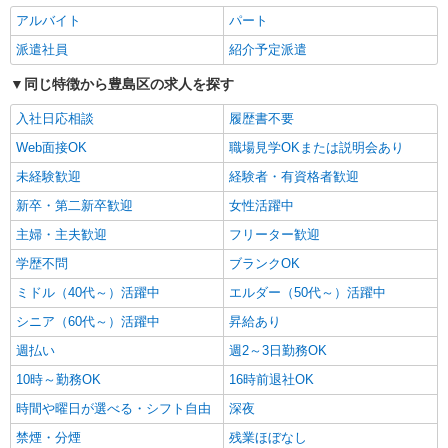
時給1650円〜2312円 ＜日払い有/週払い有/交
アルバイト
パート
通費全支給(ガソリン代含む)＞
派遣社員
紹介予定派遣
豊島区西池袋
同じ特徴から豊島区の求人を探す
詳細を見る
キープ
入社日応相談
履歴書不要
Web面接OK
職場見学OKまたは説明会あり
派遣社員
株式会社kotrio /●SW-H1-2069697
未経験歓迎
経験者・有資格者歓迎
新大塚駅＊年齢不問◎未経験から安定した業界
新卒・第二新卒歓迎
女性活躍中
へ＊サ高住
主婦・主夫歓迎
フリーター歓迎
時給1650円〜2312円 ＜日払い有/週払い有/交
通費全支給(ガソリン代含む)＞
学歴不問
ブランクOK
豊島区
ミドル（40代～）活躍中
エルダー（50代～）活躍中
シニア（60代～）活躍中
昇給あり
詳細を見る
キープ
週払い
週2～3日勤務OK
派遣社員
10時～勤務OK
16時前退社OK
株式会社kotrio /●SW-H1-1816711
時間や曜日が選べる・シフト自由
深夜
『池袋』デイサービスで運転できる方急募★送
迎や清掃など！
禁煙・分煙
残業ほぼなし