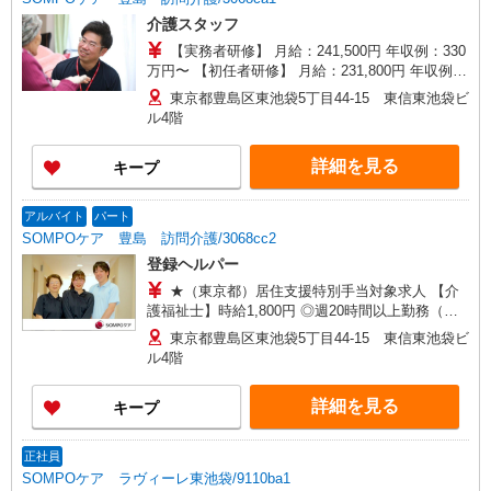
介護スタッフ
【実務者研修】 月給：241,500円 年収例：330
万円〜 【初任者研修】 月給：231,800円 年収例：
318万円〜 ※職務手当、（東京都）居住支援特別
東京都豊島区東池袋5丁目44-15 東信東池袋ビ
手当、働きがい向上手当、日祝手当（月平均2回
ル4階
分）等、毎月平均的に支払われる手当を含みま
す。 ※居住支援特別手当は勤続5年目までの方は
詳細を見る
キープ
さらに1万円支給（再入社は除く） ◎賞与：基本
給2.08ヶ月分/年支給 ◎残業時は別途時間外手当支
給（超過1分〜）
アルバイト
パート
SOMPOケア 豊島 訪問介護/3068cc2
登録ヘルパー
★（東京都）居住支援特別手当対象求人 【介
護福祉士】時給1,800円 ◎週20時間以上勤務（社
保加入者）の場合は時給1,850円 ＊早朝夜間（〜8
東京都豊島区東池袋5丁目44-15 東信東池袋ビ
時、18時〜）：時給2,250円〜 ＊日曜祝日：時給
ル4階
2,100円〜 【実務者研修・初任者研修（ヘルパー1
級・2級）】時給1,720円 ◎週20時間以上勤務（社
詳細を見る
キープ
保加入者）の場合は時給1,770円 ＊早朝夜間（〜8
時、18時〜）：時給2,150円〜 ＊日曜祝日：時給
2,020円〜 ◎身体介助、生活援助が同時給 ◎キャ
正社員
ンセル手当：職務時給の60％支給 ※居住支援特別
SOMPOケア ラヴィーレ東池袋/9110ba1
手当は勤続5年目までの方はさらに時給＋50円（再