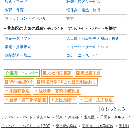
【正社員】月給240,000〜400,000円 ・基本
飲食・フード
販売・接客サービス
給：200,000円〜220,000円 ・資格手当：10,000〜
Web面接OK
職場見学OKまたは説明会あり
教育・保育
軽作業・製造・物流
30,000円 ・役職手当：10,000〜70,000円 ・処遇改
東京都豊島区
未経験歓迎
経験者・有資格者歓迎
善手当：20,000〜60,000円（勤続年数、保有資格
ファッション・アパレル
営業
により変動） ・固定残業手当：20,000円（10時
新卒・第二新卒歓迎
女性活躍中
詳細を見る
キープ
間） ※固定残業時間を超過する場合には超過勤務
豊島区の人気の職種からバイト・アルバイト・パートを探す
主婦・主夫歓迎
フリーター歓迎
手当として別途支給 ・夜勤手当：10,000円/1回
（上記給与とは別に支給） 下記資格をお持ちの方
フォークリフト
入出庫・商品管理・検品・検査
派遣社員
学歴不問
ブランクOK
歓迎 ・認知症介護基礎研修 ・初任者研修 ・実務
株式会社kotrio /●SW-H1-1943965
家電・携帯販売
スイーツ・ケーキ・パン
者研修 ・介護福祉士 など
ミドル（40代～）活躍中
エルダー（50代～）活躍中
大塚駅▼綺麗なサ高住で生活ケア▼清掃やフロ
食品製造・加工
コンビニ・スーパー
シニア（60代～）活躍中
昇給あり
アの巡回など
時給1650円〜2312円 ＜日払い有/週払い有/交
週払い
週2～3日勤務OK
通費全支給(ガソリン代含む)＞
介護職・ヘルパー
入社日応相談
履歴書不要
10時～勤務OK
16時前退社OK
豊島区 最寄り：大塚駅
時間や曜日が選べる・シフト自由
Web面接OK
職場見学OKまたは説明会あり
深夜
詳細を見る
キープ
禁煙・分煙
残業ほぼなし
未経験歓迎
経験者・有資格者歓迎
転勤なし
登録制
新卒・第二新卒歓迎
女性活躍中
主婦・主夫歓迎
派遣社員
交通費支給
社会保険あり
株式会社kotrio /●SW-H1-1855761
もっと見る
社割・特典あり
大塚駅＊幅広い世代が活動中！サ高住のサポー
研修制度あり
アルバイト・バイト・求人TOP
関東
東京都
豊島区
日研トータルソー
トSTAFF
資格取得支援制度あり
アルバイト・バイト・求人TOP
東京都の路線
東京メトロ有楽町線
千川駅
時給1650円〜2312円 ＜日払い有/週払い有/交