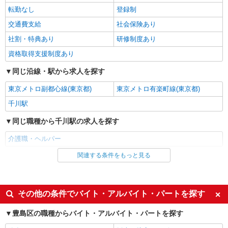
時給1650円〜2312円 ＜日払い有/週払い有/交
転勤なし
登録制
通費全支給(ガソリン代含む)＞
交通費支給
社会保険あり
豊島区池袋周辺
社割・特典あり
研修制度あり
詳細を見る
キープ
資格取得支援制度あり
同じ沿線・駅から求人を探す
派遣社員
株式会社kotrio /●SW-H1-2018057
東京メトロ副都心線(東京都)
東京メトロ有楽町線(東京都)
≪東長崎駅≫夜勤なし！未経験・ブランクOK
千川駅
のデイスタッフ
時給1650円〜2312円 ＜日払い有/週払い有/交
同じ職種から千川駅の求人を探す
通費全支給(ガソリン代含む)＞
介護職・ヘルパー
豊島区
関連する条件をもっと見る
同じ雇用形態から千川駅の求人を探す
詳細を見る
キープ
アルバイト
パート
職業紹介
派遣社員
紹介予定派遣
その他の条件でバイト・アルバイト・パートを探す
株式会社kotrio /●SW-S-2109849
同じ特徴から千川駅の求人を探す
大塚／シニア向け住宅STAFF◎介護施設の中
豊島区の職種からバイト・アルバイト・パートを探す
では負担少なめ♪
入社日応相談
履歴書不要