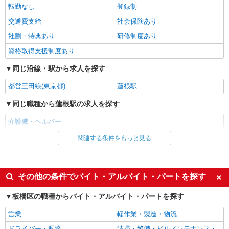
転勤なし
登録制
【実務者研修】 月給：255,000円 年収例：350
万円〜 【初任者研修】 月給：245,300円 年収例：
交通費支給
社会保険あり
335万円〜 ※職務手当、（東京都）居住支援特別
東京都板橋区東新町1丁目29-6
社割・特典あり
研修制度あり
手当、働きがい向上手当、日祝手当（月平均2回
分）、夜勤手当（月平均5回分）等、毎月平均的に
資格取得支援制度あり
詳細を見る
キープ
支払われる手当を含みます。 ※居住支援特別手当
は勤続5年目までの方はさらに1万円支給（再入社
同じ沿線・駅から求人を探す
は除く） ◎賞与：基本給2.08ヶ月分/年支給 ◎残
正社員
業時は別途時間外手当支給（超過1分〜）
都営三田線(東京都)
蓮根駅
SOMPOケア ラヴィーレ赤塚公園/5010aa1
介護スタッフ
同じ職種から蓮根駅の求人を探す
【実務者研修】 月給：269,500円 年収例：364
介護職・ヘルパー
万円〜 【初任者研修・無資格】 月給：259,800円
年収例：351万円〜 ※職務手当、（東京都）居住
東京都板橋区大門7-5
関連する条件をもっと見る
同じ雇用形態から蓮根駅の求人を探す
支援特別手当、日祝手当（月平均2回分）、夜勤手
当（月平均5回分）等、毎月平均的に支払われる手
アルバイト
パート
詳細を見る
キープ
当を含みます。 ※居住支援特別手当は勤続5年目
までの方はさらに1万円支給（再入社は除く） ◎
派遣社員
紹介予定派遣
その他の条件でバイト・アルバイト・パートを探す
賞与：基本給2.08ヶ月分/年支給 ◎残業時は別途時
アルバイト
パート
間外手当支給（超過1分〜）
同じ特徴から蓮根駅の求人を探す
SOMPOケア 徳丸 小規模多機能/3050ka2
板橋区の職種からバイト・アルバイト・パートを探す
介護スタッフ
入社日応相談
履歴書不要
営業
軽作業・製造・物流
★（東京都）居住支援特別手当対象求人 【介
Web面接OK
職場見学OKまたは説明会あり
護福祉士】 時給1,410円 ◎週20時間以上勤務（社
ドライバー・配達
清掃・警備・ビルメンテナンス・