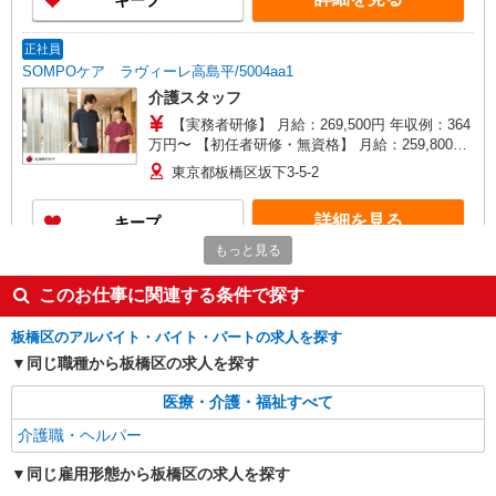
キープ
当を含みます。 ※居住支援特別手当は勤続5年目
までの方はさらに1万円支給（再入社は除く） ◎
賞与：基本給2.08ヶ月分/年支給 ◎残業時は別途時
正社員
間外手当支給（超過1分〜）
SOMPOケア ラヴィーレ高島平/5004aa1
介護スタッフ
【実務者研修】 月給：269,500円 年収例：364
万円〜 【初任者研修・無資格】 月給：259,800円
年収例：351万円〜 ※職務手当、（東京都）居住
東京都板橋区坂下3-5-2
支援特別手当、日祝手当（月平均2回分）、夜勤手
当（月平均5回分）等、毎月平均的に支払われる手
詳細を見る
キープ
当を含みます。 ※居住支援特別手当は勤続5年目
までの方はさらに1万円支給（再入社は除く） ◎
もっと見る
賞与：基本給2.08ヶ月分/年支給 ◎残業時は別途時
正社員
間外手当支給（超過1分〜）
そんぽの家 板橋三園/1009aa1
このお仕事に関連する条件で探す
介護スタッフ
板橋区のアルバイト・バイト・パートの求人を探す
【実務者研修】 月給：269,500円 年収例：364
同じ職種から板橋区の求人を探す
万円〜 【初任者研修・無資格】 月給：259,800円
年収例：351万円〜 ※職務手当、（東京都）居住
東京都板橋区三園2丁目12-14
医療・介護・福祉すべて
支援特別手当、日祝手当（月平均2回分）、夜勤手
当（月平均5回分）等、毎月平均的に支払われる手
介護職・ヘルパー
詳細を見る
キープ
当を含みます。 ※居住支援特別手当は勤続5年目
までの方はさらに1万円支給（再入社は除く） ◎
同じ雇用形態から板橋区の求人を探す
賞与：基本給2.08ヶ月分/年支給 ◎残業時は別途時
正社員