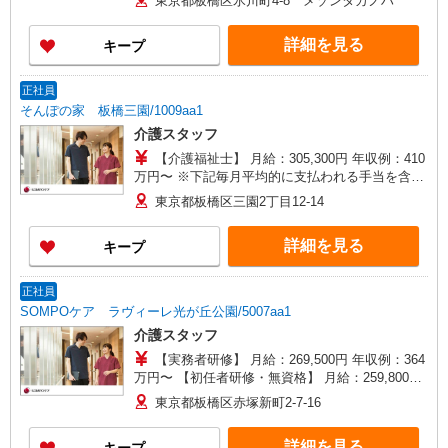
東京都板橋区氷川町4-8 メゾンタカノハ
→ケアの移動時間も賃金（時給）を支給 ・土日祝
日手当:100円/時間含む ※給与幅は資格・経験等に
詳細を見る
キープ
よる
正社員
そんぽの家 板橋三園/1009aa1
介護スタッフ
【介護福祉士】 月給：305,300円 年収例：410
万円〜 ※下記毎月平均的に支払われる手当を含み
ます。 ・職務手当 ・特別職務手当 ・特別地域手
東京都板橋区三園2丁目12-14
当 ・（東京都）居住支援特別手当 ・働きがい向上
手当 ・特別夜勤手当 ・日祝手当（月平均2回分）
詳細を見る
キープ
・夜勤手当（月平均5回分） ※居住支援特別手当
は勤続5年目までの方はさらに1万円支給（再入社
は除く） ◎賞与：基本給2.08ヶ月分/年支給 ◎残
正社員
業時は別途時間外手当支給（超過1分〜）
SOMPOケア ラヴィーレ光が丘公園/5007aa1
介護スタッフ
【実務者研修】 月給：269,500円 年収例：364
万円〜 【初任者研修・無資格】 月給：259,800円
年収例：351万円〜 ※職務手当、（東京都）居住
東京都板橋区赤塚新町2-7-16
支援特別手当、日祝手当（月平均2回分）、夜勤手
当（月平均5回分）等、毎月平均的に支払われる手
詳細を見る