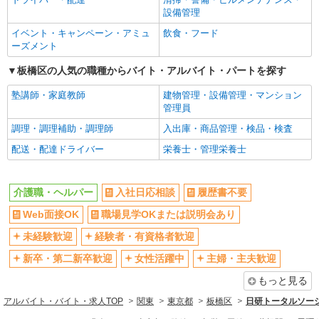
保加入者）の場合は時給1,460円 【実務者研修・
未経験歓迎
経験者・有資格者歓迎
東京都板橋区徳丸2-17-9
設備管理
初任者研修（ヘルパー1級・2級）】 時給1,330円
新卒・第二新卒歓迎
女性活躍中
イベント・キャンペーン・アミュ
◎週20時間以上勤務（社保加入者）の場合は時給
飲食・フード
詳細を見る
キープ
ーズメント
1,380円 ※居住支援特別手当は勤続5年目までの方
主婦・主夫歓迎
フリーター歓迎
はさらに時給＋50円（再入社者は除く） ◎夜勤1
板橋区の人気の職種からバイト・アルバイト・パートを探す
勤務（時給制）：26,280円〜28,360円
学歴不問
ブランクOK
正社員
そんぽの家 板橋徳丸/1007aa1
ミドル（40代～）活躍中
エルダー（50代～）活躍中
塾講師・家庭教師
建物管理・設備管理・マンション
介護スタッフ
管理員
シニア（60代～）活躍中
昇給あり
【介護福祉士】 月給：305,300円 年収例：410
調理・調理補助・調理師
入出庫・商品管理・検品・検査
週払い
週2～3日勤務OK
万円〜 ※下記毎月平均的に支払われる手当を含み
配送・配達ドライバー
栄養士・管理栄養士
ます。 ・職務手当 ・特別職務手当 ・特別地域手
10時～勤務OK
16時前退社OK
東京都板橋区徳丸6丁目1-11
当 ・（東京都）居住支援特別手当 ・働きがい向上
時間や曜日が選べる・シフト自由
深夜
手当 ・特別夜勤手当 ・日祝手当（月平均2回分）
詳細を見る
キープ
・夜勤手当（月平均5回分） ※居住支援特別手当
介護職・ヘルパー
入社日応相談
履歴書不要
禁煙・分煙
残業ほぼなし
は勤続5年目までの方はさらに1万円支給（再入社
Web面接OK
職場見学OKまたは説明会あり
は除く） ◎賞与：基本給2.08ヶ月分/年支給 ◎残
転勤なし
登録制
アルバイト
パート
業時は別途時間外手当支給（超過1分〜）
そんぽの家S 板橋若木/2041bc3
未経験歓迎
経験者・有資格者歓迎
交通費支給
社会保険あり
登録ヘルパー
社割・特典あり
新卒・第二新卒歓迎
女性活躍中
研修制度あり
主婦・主夫歓迎
時給：1,270円 ーーーーーーー 【資格取得
資格取得支援制度あり
もっと見る
後】 時給1,620円〜 ＊早朝夜間：時給2,003円〜
＊日曜祝日：時給1,920円〜 ーーーーーーー
東京都板橋区若木3丁目3-1
アルバイト・バイト・求人TOP
関東
東京都
板橋区
日研トータルソー
同じ職種から求人を探す