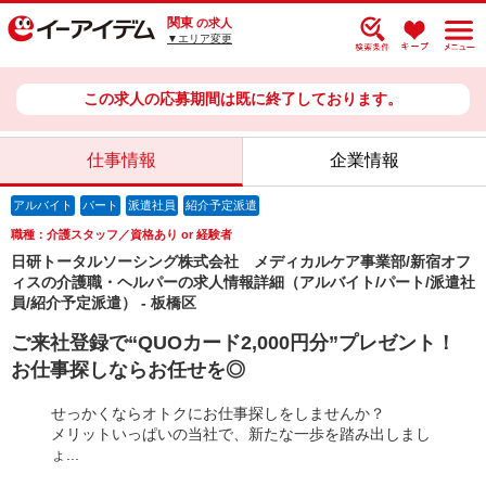
関東
の求人
▼エリア変更
この求人の応募期間は既に終了しております。
仕事情報
企業情報
アルバイト
パート
派遣社員
紹介予定派遣
職種：介護スタッフ／資格あり or 経験者
日研トータルソーシング株式会社 メディカルケア事業部/新宿オフ
ィスの介護職・ヘルパーの求人情報詳細（アルバイト/パート/派遣社
員/紹介予定派遣） - 板橋区
ご来社登録で“QUOカード2,000円分”プレゼント！
お仕事探しならお任せを◎
せっかくならオトクにお仕事探しをしませんか？
メリットいっぱいの当社で、新たな一歩を踏み出しまし
ょ...