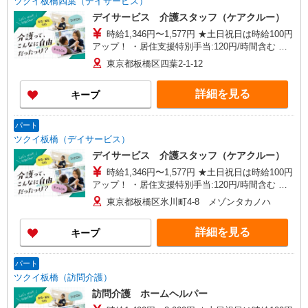
ツクイ板橋四葉（デイサービス）
センター成瀬】東京都町田市南成瀬五丁目1-6 コ
デイサービス 介護スタッフ（ケアクルー）
ーポ台益ナルセ B1F
時給1,346円〜1,577円 ★土日祝日は時給100円
アップ！ ・居住支援特別手当:120円/時間含む ※
給与幅は資格・経験等による
東京都板橋区四葉2-1-12
詳細を見る
キープ
パート
ツクイ板橋（デイサービス）
デイサービス 介護スタッフ（ケアクルー）
時給1,346円〜1,577円 ★土日祝日は時給100円
アップ！ ・居住支援特別手当:120円/時間含む ※
給与幅は資格・経験等による
東京都板橋区氷川町4-8 メゾンタカノハ
詳細を見る
キープ
パート
ツクイ板橋（訪問介護）
訪問介護 ホームヘルパー