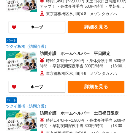
時給1,490円〜2,000円 ★土日祝日は時給100円
アップ！ ・身体介護手当:500円/時間 ・早朝夜間
深夜手当:300円/時間 （18:00〜翌07:59の時間
東京都板橋区氷川町4-8 メゾンタカノハ
帯） ・ICT手当:2,000円/月 ・深夜割増は別途支給
・ケア→ケアの移動時間も賃金（時給）を支給 ・
詳細を見る
キープ
居住支援特別手当:120円/時間含む ※給与幅は資
格・経験等による
パート
ツクイ板橋（訪問介護）
訪問介護 ホームヘルパー 平日限定
時給1,370円〜1,880円 ・身体介護手当:500円/
時間 ・早朝夜間深夜手当:300円/時間 （18:00〜
翌07:59の時間帯） ・ICT手当:2,000円/月 ・ケア
東京都板橋区氷川町4-8 メゾンタカノハ
→ケアの移動時間も賃金（時給）を支給 ※給与幅
は資格・経験等による
詳細を見る
キープ
パート
ツクイ板橋（訪問介護）
訪問介護 ホームヘルパー 土日祝日限定
時給1,470円〜1,980円 ・身体介護手当:500円/
時間 ・早朝夜間深夜手当:300円/時間 （18:00〜
翌07:59の時間帯） ・ICT手当:2,000円/月 ・ケア