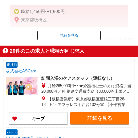
時給1,450円〜1,600円
東京都板橋区
◆無資格・経験者：時給1,450円〜
◆初任者研修・未経験：時給1,450円〜
◆初任者研修・経験者：時給1,500円〜
詳細を見る
ID：AE0626558257
◆介護福祉士・経験者：時給1,600円〜
20
件のこの求人と職種が同じ求人
※経験者は3ヶ月以上
掲載期間終了
※給与幅は経験・能力による
正社員
★週払いOK（規定あり）
株式会社ASCare
訪問入浴のケアスタッフ（運転なし）
月給265,000円〜 ★介護福祉士の方は資格手当
20,000円／月 別途交通費支給（30,000円上限／
月） 別途残業手当（月平均残業時間15時間）残業
【板橋営業所】東京都板橋区蓮根三丁目28-
代全額支給
13 ピュアフォレスト西台102号室 【小平営業
所】東京都小平市仲町571番地2 ラリーマンショ
ン1F東 【在宅介護センター調布】東京都調布市国
詳細を見る
キープ
領町五丁目4-17 パレス調布1990A館 【在宅介護
センター府中】東京都府中市武蔵台二丁目20-16
メゾンド樹庵1階 【立川営業所】東京都立川市富
パート
士見町一丁目21-18 野村ビル101号室 【在宅介護