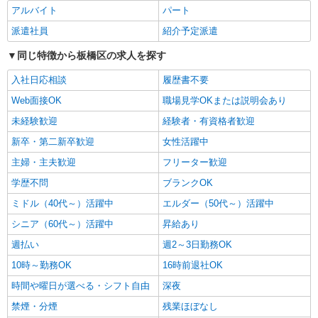
間外手当支給（超過1分〜）
アルバイト
パート
SOMPOケア ラヴィーレ光が丘公園/5007aa1
介護スタッフ
派遣社員
紹介予定派遣
【介護福祉士】 月給：305,300円 年収例：410
同じ特徴から板橋区の求人を探す
万円〜 ※下記毎月平均的に支払われる手当を含み
ます。 ・職務手当 ・特別職務手当 ・特別地域手
東京都板橋区赤塚新町2-7-16
入社日応相談
履歴書不要
当 ・（東京都）居住支援特別手当 ・働きがい向上
手当 ・特別夜勤手当 ・日祝手当（月平均2回分）
Web面接OK
職場見学OKまたは説明会あり
詳細を見る
キープ
・夜勤手当（月平均5回分） ※居住支援特別手当
未経験歓迎
経験者・有資格者歓迎
は勤続5年目までの方はさらに1万円支給（再入社
は除く） ◎賞与：基本給2.08ヶ月分/年支給 ◎残
新卒・第二新卒歓迎
女性活躍中
正社員
業時は別途時間外手当支給（超過1分〜）
そんぽの家 板橋徳丸/1007aa1
主婦・主夫歓迎
フリーター歓迎
介護スタッフ
学歴不問
ブランクOK
【実務者研修】 月給：269,500円 年収例：364
万円〜 【初任者研修・無資格】 月給：259,800円
ミドル（40代～）活躍中
エルダー（50代～）活躍中
年収例：351万円〜 ※職務手当、（東京都）居住
東京都板橋区徳丸6丁目1-11
シニア（60代～）活躍中
昇給あり
支援特別手当、日祝手当（月平均2回分）、夜勤手
当（月平均5回分）等、毎月平均的に支払われる手
週払い
週2～3日勤務OK
詳細を見る
キープ
当を含みます。 ※居住支援特別手当は勤続5年目
10時～勤務OK
16時前退社OK
までの方はさらに1万円支給（再入社は除く） ◎
賞与：基本給2.08ヶ月分/年支給 ◎残業時は別途時
正社員
時間や曜日が選べる・シフト自由
深夜
間外手当支給（超過1分〜）
そんぽの家S ときわ台南/2045ba1
禁煙・分煙
残業ほぼなし
介護スタッフ