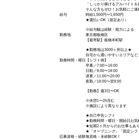
「しっかり稼げるアルバイトを
そんな方もぜひ！お気軽にご連
給与
時給1,500円〜1,650円
★週払いOK（規定あり）
※給与幅は経験・能力による
勤務地
東京都板橋区
【最寄駅】板橋本町駅
★勤務地は3000ヶ所以上★
自宅から通いやすいエリアなど
勤務時間・曜日
【シフト例】
早番／7:00〜16:00
日勤／9:00〜18:00
遅番／11:00〜20:00
夜勤／16:00〜翌9:00
【勤務】週3日〜OK
※休憩1〜2h含む
※施設により異なります
★自己申告シフト
★勤務時間・曜日・開始日お気
★短期2ヶ月からのお仕事もあ
★「オープニング」「固定シフ
応募資格・経験
無資格・未経験OK！