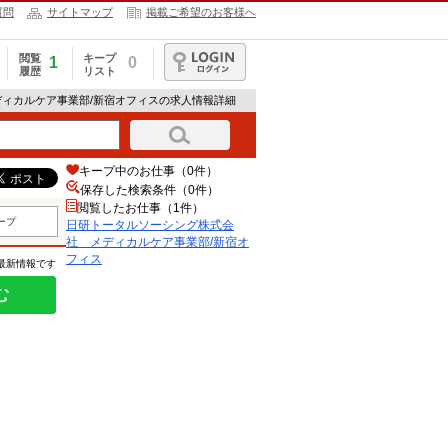
質問
サイトマップ
掲載ご希望のお客様へ
閲覧
キープ
1
0
履歴
リスト
ログイン
ディカルケア事業部/新宿オフィスの求人情報詳細
キープ中のお仕事（0件）
保存した検索条件（
0
件）
閲覧したお仕事（1件）
ープ
日研トータルソーシング株式会
社 メディカルケア事業部/新宿オ
フィス
の最新情報です
む