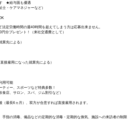
す ★給与面も優遇
祉士・ケアマネジャーなど）
OK
て法定労働時間の週40時間を超えてしまう方は応募出来ません。
000円分プレゼント！（来社交通費として）
就業先による）
（直接雇用になった就業先による）
利用可能
ーティー、スポーツなど特典多数！
飲食店、サロン、スパ、ジム割引など）
後（最長6ヵ月）、双方が合意すれば直接雇用されます。
、手指の消毒、備品などの定期的な消毒・定期的な換気、施設への来訪者の制限