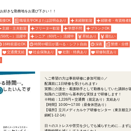
お好きな勤務地をお選び下さい！！
面接OK
職場見学OKまたは説明会あり
未経験歓迎
経験者・有資格者
主婦・主夫歓迎
フリーター歓迎
学歴不問
ブランクOK
（50代～）活躍中
シニア（60代～）活躍中
昇給あり
週払い
16時前退社OK
時間や曜日が選べる・シフト自由
深夜
禁煙・分煙
交通費支給
社会保険あり
社割・特典あり
研修制度あり
額
＼ご希望の方は事前研修に参加可能☆／
配属前に1日研修を受けられます♪
実際に介護士・看護助手として勤務をしていた講師が
知識のご説明から基本的な実技まで研修します！
※時給：1,226円＋交通費（規定あり）支給あり
【時間】10:00〜17:00（昼食休憩あり）
【場所】立川メディカルケア研修センター（東京都立
錦町1-12-14）
日々のストレスや苦労を少しでも減らすために…まず