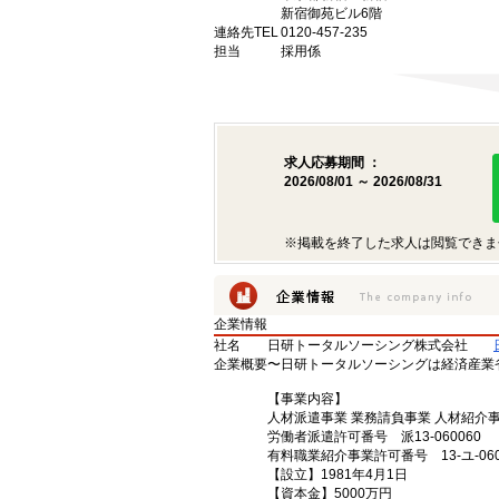
新宿御苑ビル6階
連絡先TEL
0120-457-235
担当
採用係
求人応募期間 ：
2026/08/01 ～ 2026/08/31
※掲載を終了した求人は閲覧できま
企業情報
社名
日研トータルソーシング株式会社
企業概要
〜日研トータルソーシングは経済産業
【事業内容】
人材派遣事業 業務請負事業 人材紹介
労働者派遣許可番号 派13-060060
有料職業紹介事業許可番号 13-ユ-060
【設立】1981年4月1日
【資本金】5000万円