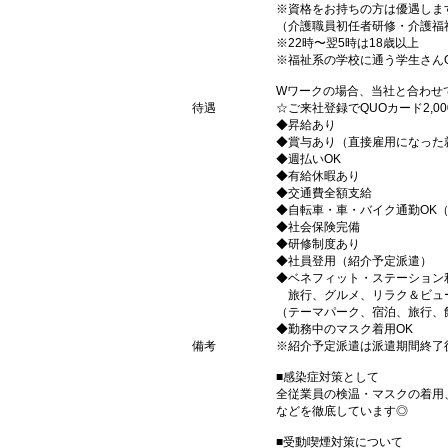
※資格をお持ちの方は優遇しま
（介護職員初任者研修・介護福
※22時〜翌5時は18歳以上
※福祉系の学校に通う学生さん
Wワークの場合、当社と合わせ
待遇
☆ご来社登録でQUOカード2,
◆昇給あり
◆賞与あり（直接雇用になった
◆週払いOK
◆有給休暇あり
◆交通費全額支給
◆自転車・車・バイク通勤OK
◆社会保険完備
◆研修制度あり
◆社員登用（紹介予定派遣）
◆ベネフィット・ステーション
旅行、グルメ、リラク＆ビュ
（テーマパーク、宿泊、旅行、
◆勤務中のマスク着用OK
備考
※紹介予定派遣は派遣期間終了
■感染症対策として
全従業員の検温・マスクの着用
などを徹底しています◎
■受動喫煙対策について