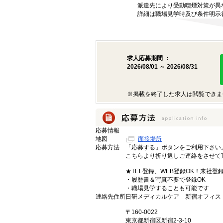
派遣先により受動喫煙対策が異
詳細は職場見学時及び条件明示
求人応募期間 ：
2026/08/01 ～ 2026/08/31
※掲載を終了した求人は閲覧できま
応募情報
地図
面接場所
応募方法
「応募する」ボタンをご利用下さい
こちらより折り返しご連絡をさせて
★TEL登録、WEB登録OK！来社登
・履歴書＆写真不要で登録OK
・職場見学することも可能です
連絡先住所
日研メディカルケア 新宿オフィス
〒160-0022
東京都新宿区新宿2-3-10