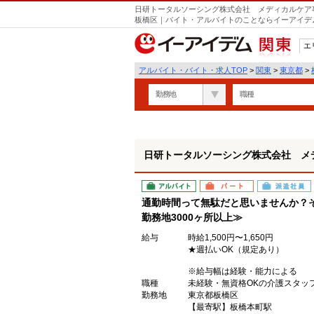
日研トータルソーシング株式会社 メディカルケア事
遣
板橋区｜バイト・アルバイトのことならイーアイデ
エ
関東
アルバイト・バイト・求人TOP
>
関東
>
東京都
>
勤務地
職種
日研トータルソーシング株式会社 メ
アルバイト
パート
派遣社員
通勤時間って無駄だと思いませんか？
勤務地3000ヶ所以上≫
給与
時給1,500円〜1,650円
★週払いOK（規定あり）
※給与幅は経験・能力による
職種
未経験・無資格OKの介護スタッ
勤務地
東京都板橋区
【最寄駅】板橋本町駅