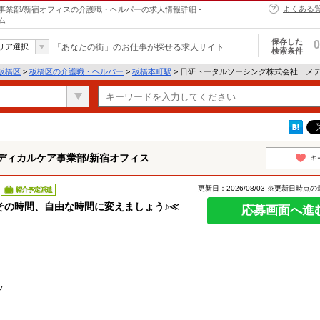
よくある
業部/新宿オフィスの介護職・ヘルパーの求人情報詳細 -
ム
保存した
0
リア選択
「あなたの街」のお仕事が探せる求人サイト
検索条件
板橋区
>
板橋区の介護職・ヘルパー
>
板橋本町駅
> 日研トータルソーシング株式会社 メ
ディカルケア事業部/新宿オフィス
キ
更新日：2026/08/03 ※更新日時点
紹介予定派遣
その時間、自由な時間に変えましょう♪≪
応募画面へ進
フ