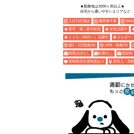
★勤務地は3000ヶ所以上★
自宅から通いやすいエリアなど、
入社日応相談
履歴書不要
Web
新卒・第二新卒歓迎
女性活躍中
ミドル（40代～）活躍中
エルダー
週2～3日勤務OK
10時～勤務OK
残業ほぼなし
転勤なし
登録制
資格取得支援制度あり
高収入・高