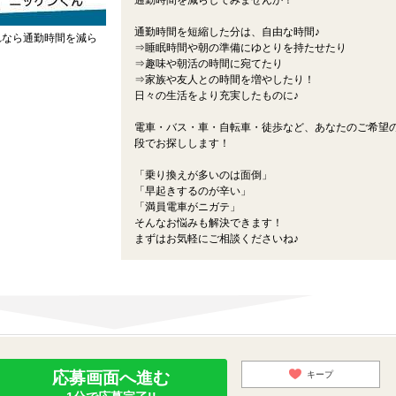
通勤時間を減らしてみませんか！
通勤時間を短縮した分は、自由な時間♪
れなら通勤時間を減ら
⇒睡眠時間や朝の準備にゆとりを持たせたり
⇒趣味や朝活の時間に宛てたり
⇒家族や友人との時間を増やしたり！
日々の生活をより充実したものに♪
電車・バス・車・自転車・徒歩など、あなたのご希望
段でお探しします！
「乗り換えが多いのは面倒」
「早起きするのが辛い」
「満員電車がニガテ」
そんなお悩みも解決できます！
まずはお気軽にご相談くださいね♪
応募画面へ進む
キープ