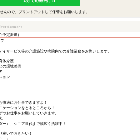
1分で応募完了!!
せんので、プリントアウトして保管をお願いします。
介予定派遣）
ッフ
デイサービス等の介護施設や病院内での介護業務をお願いします。
身体介護
どの環境整備
ア
ション
も快適にお仕事できますよ！
ニケーションをとるところから！
ずつお仕事をお願いしていきます。
代、
ダー）、シニア世代まで幅広く活躍中！
り稼いでおきたい！」
な…」