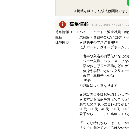
※掲載を終了した求人は閲覧できま
募集情報（アルバイト・パート・派遣社員・紹
職種
未経験・無資格OKの介護スタ
仕事内容
★勤務中のマスク着用OK
老人ホーム、グループホーム、
・食事や入浴のお手伝いなどの
・シーツ交換、ベッドメイクな
・薬やおしぼりの準備などのケ
・体操や季節ごとのレクリエー
・歩行、車椅子の介助
・見守り
※施設により異なります
★施設内は冷暖房完備！いつで
★まずはお名前を覚えてコミュ
あなたのスキルに合わせて少し
20代・30代・40代・50代・60
若手からミドル、中高年（エル
「こんな時だからこそ、しっか
「すぐに働けるところはないか