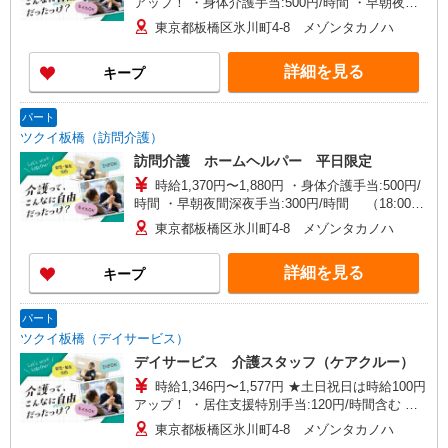
アップ！ ・身体介護手当:500円/時間 ・早朝夜間
深夜手当:300円/時間 （18:00〜翌07:59の時間
東京都板橋区氷川町4-8 メゾンタカノハ
帯） ・ICT手当:2,000円/月 ・深夜割増は別途支給
・ケア→ケアの移動時間も賃金（時給）を支給 ・
詳細を見る
キープ
居住支援特別手当:120円/時間含む ※給与幅は資
格・経験等による
パート
ツクイ板橋（訪問介護）
訪問介護 ホームヘルパー 平日限定
時給1,370円〜1,880円 ・身体介護手当:500円/
時間 ・早朝夜間深夜手当:300円/時間 （18:00〜
翌07:59の時間帯） ・ICT手当:2,000円/月 ・ケア
東京都板橋区氷川町4-8 メゾンタカノハ
→ケアの移動時間も賃金（時給）を支給 ※給与幅
は資格・経験等による
詳細を見る
キープ
パート
ツクイ板橋（デイサービス）
デイサービス 介護スタッフ（ケアクルー）
時給1,346円〜1,577円 ★土日祝日は時給100円
アップ！ ・居住支援特別手当:120円/時間含む ※
給与幅は資格・経験等による
東京都板橋区氷川町4-8 メゾンタカノハ