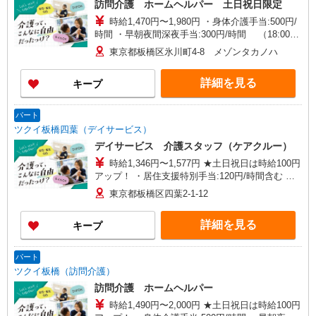
訪問介護 ホームヘルパー 土日祝日限定
ーポ台益ナルセ B1F
時給1,470円〜1,980円 ・身体介護手当:500円/
時間 ・早朝夜間深夜手当:300円/時間 （18:00〜
翌07:59の時間帯） ・ICT手当:2,000円/月 ・ケア
東京都板橋区氷川町4-8 メゾンタカノハ
→ケアの移動時間も賃金（時給）を支給 ・土日祝
日手当:100円/時間含む ※給与幅は資格・経験等に
詳細を見る
キープ
よる
パート
ツクイ板橋四葉（デイサービス）
デイサービス 介護スタッフ（ケアクルー）
時給1,346円〜1,577円 ★土日祝日は時給100円
アップ！ ・居住支援特別手当:120円/時間含む ※
給与幅は資格・経験等による
東京都板橋区四葉2-1-12
詳細を見る
キープ
パート
ツクイ板橋（訪問介護）
訪問介護 ホームヘルパー
時給1,490円〜2,000円 ★土日祝日は時給100円