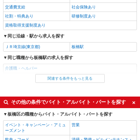
【実務者研修】 月給：269,500円 年収例：364
万円〜 【初任者研修・無資格】 月給：259,800円
交通費支給
社会保険あり
年収例：351万円〜 ※職務手当、（東京都）居住
東京都板橋区赤塚新町2-7-16
社割・特典あり
研修制度あり
支援特別手当、日祝手当（月平均2回分）、夜勤手
当（月平均5回分）等、毎月平均的に支払われる手
資格取得支援制度あり
詳細を見る
キープ
当を含みます。 ※居住支援特別手当は勤続5年目
までの方はさらに1万円支給（再入社は除く） ◎
同じ沿線・駅から求人を探す
賞与：基本給2.08ヶ月分/年支給 ◎残業時は別途時
正社員
間外手当支給（超過1分〜）
ＪＲ埼京線(東京都)
板橋駅
そんぽの家 板橋三園/1009aa1
介護スタッフ
同じ職種から板橋駅の求人を探す
【実務者研修】 月給：269,500円 年収例：364
介護職・ヘルパー
万円〜 【初任者研修・無資格】 月給：259,800円
年収例：351万円〜 ※職務手当、（東京都）居住
東京都板橋区三園2丁目12-14
関連する条件をもっと見る
同じ雇用形態から板橋駅の求人を探す
支援特別手当、日祝手当（月平均2回分）、夜勤手
当（月平均5回分）等、毎月平均的に支払われる手
アルバイト
パート
詳細を見る
キープ
当を含みます。 ※居住支援特別手当は勤続5年目
までの方はさらに1万円支給（再入社は除く） ◎
派遣社員
紹介予定派遣
その他の条件でバイト・アルバイト・パートを探す
賞与：基本給2.08ヶ月分/年支給 ◎残業時は別途時
正社員
間外手当支給（超過1分〜）
同じ特徴から板橋駅の求人を探す
そんぽの家 板橋徳丸/1007aa1
板橋区の職種からバイト・アルバイト・パートを探す
介護スタッフ
入社日応相談
履歴書不要
イベント・キャンペーン・アミュ
営業
【介護福祉士】 月給：305,300円 年収例：410
Web面接OK
職場見学OKまたは説明会あり
ーズメント
万円〜 ※下記毎月平均的に支払われる手当を含み
ます。 ・職務手当 ・特別職務手当 ・特別地域手
未経験歓迎
経験者・有資格者歓迎
飲食・フード
東京都板橋区徳丸6丁目1-11
清掃・警備・ビルメンテナンス・