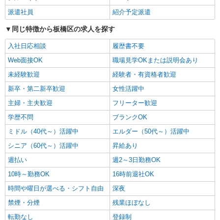
介護スタッフ
派遣社員
紹介予定派遣
【実務者研修】 月給：269,500円 年収例：364
同じ特徴から板橋区の求人を探す
万円〜 【初任者研修・無資格】 月給：259,800円
年収例：351万円〜 ※職務手当、（東京都）居住
東京都板橋区大門7-5
入社日応相談
履歴書不要
支援特別手当、日祝手当（月平均2回分）、夜勤手
当（月平均5回分）等、毎月平均的に支払われる手
Web面接OK
職場見学OKまたは説明会あり
詳細を見る
キープ
当を含みます。 ※居住支援特別手当は勤続5年目
未経験歓迎
経験者・有資格者歓迎
までの方はさらに1万円支給（再入社は除く） ◎
賞与：基本給2.08ヶ月分/年支給 ◎残業時は別途時
新卒・第二新卒歓迎
女性活躍中
正社員
間外手当支給（超過1分〜）
SOMPOケア ラヴィーレ高島平/5004aa1
主婦・主夫歓迎
フリーター歓迎
介護スタッフ
学歴不問
ブランクOK
【介護福祉士】 月給：305,300円 年収例：410
万円〜 ※下記毎月平均的に支払われる手当を含み
ミドル（40代～）活躍中
エルダー（50代～）活躍中
ます。 ・職務手当 ・特別職務手当 ・特別地域手
東京都板橋区坂下3-5-2
シニア（60代～）活躍中
昇給あり
当 ・（東京都）居住支援特別手当 ・働きがい向上
手当 ・特別夜勤手当 ・日祝手当（月平均2回分）
週払い
週2～3日勤務OK
詳細を見る
キープ
・夜勤手当（月平均5回分） ※居住支援特別手当
10時～勤務OK
16時前退社OK
は勤続5年目までの方はさらに1万円支給（再入社
は除く） ◎賞与：基本給2.08ヶ月分/年支給 ◎残
正社員
時間や曜日が選べる・シフト自由
深夜
業時は別途時間外手当支給（超過1分〜）
SOMPOケア ラヴィーレ光が丘公園/5007aa1
禁煙・分煙
残業ほぼなし
介護スタッフ
転勤なし
登録制