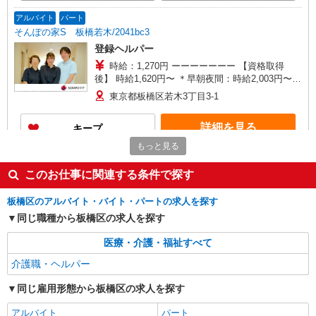
は勤続5年目までの方はさらに1万円支給（再入社
は除く） ◎賞与：基本給2.08ヶ月分/年支給 ◎残
アルバイト
パート
業時は別途時間外手当支給（超過1分〜）
そんぽの家S 板橋若木/2041bc3
登録ヘルパー
時給：1,270円 ーーーーーーー 【資格取得
後】 時給1,620円〜 ＊早朝夜間：時給2,003円〜
＊日曜祝日：時給1,920円〜 ーーーーーーー
東京都板橋区若木3丁目3-1
詳細を見る
キープ
もっと見る
正社員
SOMPOケア ラヴィーレ高島平/5004aa1
このお仕事に関連する条件で探す
介護スタッフ
板橋区のアルバイト・バイト・パートの求人を探す
【実務者研修】 月給：269,500円 年収例：364
同じ職種から板橋区の求人を探す
万円〜 【初任者研修・無資格】 月給：259,800円
年収例：351万円〜 ※職務手当、（東京都）居住
東京都板橋区坂下3-5-2
医療・介護・福祉すべて
支援特別手当、日祝手当（月平均2回分）、夜勤手
当（月平均5回分）等、毎月平均的に支払われる手
介護職・ヘルパー
詳細を見る
キープ
当を含みます。 ※居住支援特別手当は勤続5年目
までの方はさらに1万円支給（再入社は除く） ◎
同じ雇用形態から板橋区の求人を探す
賞与：基本給2.08ヶ月分/年支給 ◎残業時は別途時
正社員
間外手当支給（超過1分〜）
アルバイト
パート
SOMPOケア ラヴィーレ赤塚公園/5010aa1