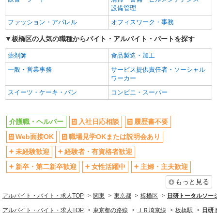
当 ・（東京都）居住支援特別手当 ・働きがい向上
設備管理
新卒・第二新卒歓迎
女性活躍中
手当 ・特別夜勤手当 ・日祝手当（月平均2回分）
詳細を見る
キープ
ファッション・アパレル
・夜勤手当（月平均5回分） ※居住支援特別手当
オフィスワーク・事務
主婦・主夫歓迎
フリーター歓迎
は勤続5年目までの方はさらに1万円支給（再入社
板橋区の人気の職種からバイト・アルバイト・パートを探す
は除く） ◎賞与：基本給2.08ヶ月分/年支給 ◎残
学歴不問
ブランクOK
正社員
業時は別途時間外手当支給（超過1分〜）
SOMPOケア ラヴィーレ光が丘公園/5007aa1
ミドル（40代～）活躍中
エルダー（50代～）活躍中
薬剤師
食品製造・加工
介護スタッフ
シニア（60代～）活躍中
昇給あり
一般・営業事務
サービス提供責任者・ソーシャル
【介護福祉士】 月給：305,300円 年収例：410
ワーカー
週払い
週2～3日勤務OK
万円〜 ※下記毎月平均的に支払われる手当を含み
スイーツ・ケーキ・パン
コンビニ・スーパー
ます。 ・職務手当 ・特別職務手当 ・特別地域手
10時～勤務OK
16時前退社OK
東京都板橋区赤塚新町2-7-16
当 ・（東京都）居住支援特別手当 ・働きがい向上
時間や曜日が選べる・シフト自由
深夜
手当 ・特別夜勤手当 ・日祝手当（月平均2回分）
詳細を見る
キープ
・夜勤手当（月平均5回分） ※居住支援特別手当
介護職・ヘルパー
入社日応相談
履歴書不要
禁煙・分煙
残業ほぼなし
は勤続5年目までの方はさらに1万円支給（再入社
Web面接OK
職場見学OKまたは説明会あり
は除く） ◎賞与：基本給2.08ヶ月分/年支給 ◎残
転勤なし
登録制
正社員
業時は別途時間外手当支給（超過1分〜）
そんぽの家 板橋三園/1009aa1
未経験歓迎
経験者・有資格者歓迎
交通費支給
社会保険あり
介護スタッフ
社割・特典あり
新卒・第二新卒歓迎
女性活躍中
研修制度あり
主婦・主夫歓迎
【介護福祉士】 月給：305,300円 年収例：410
資格取得支援制度あり
もっと見る
万円〜 ※下記毎月平均的に支払われる手当を含み
ます。 ・職務手当 ・特別職務手当 ・特別地域手
東京都板橋区三園2丁目12-14
アルバイト・バイト・求人TOP
関東
東京都
板橋区
日研トータルソー
同じ職種から求人を探す
当 ・（東京都）居住支援特別手当 ・働きがい向上
手当 ・特別夜勤手当 ・日祝手当（月平均2回分）
アルバイト・バイト・求人TOP
東京都の路線
ＪＲ埼京線
板橋駅
日研
医療・介護・福祉
詳細を見る
キープ
・夜勤手当（月平均5回分） ※居住支援特別手当