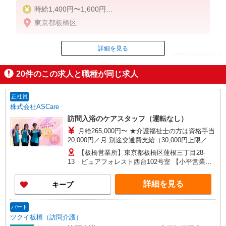
時給1,400円〜1,600円
★週払いOK（規定あり）
東京都板橋区
※給与幅は経験・能力による
詳細を見る
ID：AE0626558153
20
件のこの求人と職種が同じ求人
掲載期間終了
正社員
株式会社ASCare
訪問入浴のケアスタッフ（運転なし）
月給265,000円〜 ★介護福祉士の方は資格手当
20,000円／月 別途交通費支給（30,000円上限／
月） 別途残業手当（月平均残業時間15時間）残業
【板橋営業所】東京都板橋区蓮根三丁目28-
代全額支給
13 ピュアフォレスト西台102号室 【小平営業
所】東京都小平市仲町571番地2 ラリーマンショ
ン1F東 【在宅介護センター調布】東京都調布市国
詳細を見る
キープ
領町五丁目4-17 パレス調布1990A館 【在宅介護
センター府中】東京都府中市武蔵台二丁目20-16
メゾンド樹庵1階 【立川営業所】東京都立川市富
パート
士見町一丁目21-18 野村ビル101号室 【在宅介護
ツクイ板橋（訪問介護）
センター成瀬】東京都町田市南成瀬五丁目1-6 コ