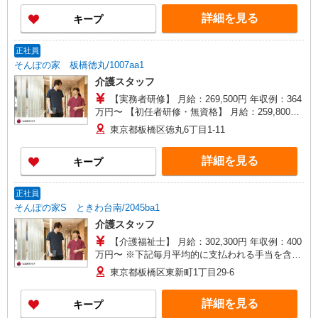
詳細を見る
キープ
正社員
そんぽの家 板橋徳丸/1007aa1
介護スタッフ
【実務者研修】 月給：269,500円 年収例：364
万円〜 【初任者研修・無資格】 月給：259,800円
年収例：351万円〜 ※職務手当、（東京都）居住
東京都板橋区徳丸6丁目1-11
支援特別手当、日祝手当（月平均2回分）、夜勤手
当（月平均5回分）等、毎月平均的に支払われる手
詳細を見る
キープ
当を含みます。 ※居住支援特別手当は勤続5年目
までの方はさらに1万円支給（再入社は除く） ◎
賞与：基本給2.08ヶ月分/年支給 ◎残業時は別途時
正社員
間外手当支給（超過1分〜）
そんぽの家S ときわ台南/2045ba1
介護スタッフ
【介護福祉士】 月給：302,300円 年収例：400
万円〜 ※下記毎月平均的に支払われる手当を含み
ます。 ・職務手当 ・特別職務手当 ・特別地域手
東京都板橋区東新町1丁目29-6
当 ・（東京都）居住支援特別手当 ・働きがい向上
手当 ・特別夜勤手当 ・日祝手当（月平均2回分）
詳細を見る
キープ
・夜勤手当（月平均5回分） ※居住支援特別手当