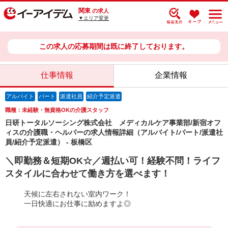
関東
の求人
▼エリア変更
この求人の応募期間は既に終了しております。
仕事情報
企業情報
アルバイト
パート
派遣社員
紹介予定派遣
職種：未経験・無資格OKの介護スタッフ
日研トータルソーシング株式会社 メディカルケア事業部/新宿オフ
ィスの介護職・ヘルパーの求人情報詳細（アルバイト/パート/派遣社
員/紹介予定派遣） - 板橋区
＼即勤務＆短期OK☆／週払い可！経験不問！ライフ
スタイルに合わせて働き方を選べます！
天候に左右されない室内ワーク！
一日快適にお仕事に励めますよ◎