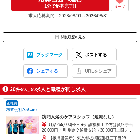
1分で応募完了!!
キープ
求人応募期間：2026/08/01～2026/08/31
閲覧履歴を見る
ブックマーク
ポストする
シェアする
URLをシェア
20
件のこの求人と職種が同じ求人
正社員
株式会社ASCare
訪問入浴のケアスタッフ（運転なし）
月給265,000円〜 ★介護福祉士の方は資格手当
20,000円／月 別途交通費支給（30,000円上限／
月） 別途残業手当（月平均残業時間15時間）残業
【板橋営業所】東京都板橋区蓮根三丁目28-