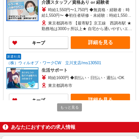
介護スタッフ／資格あり or 経験者
時給1,550円〜1,750円 ◆無資格・経験者：時
給1,550円〜 ◆初任者研修・未経験：時給1,550
円〜 ◆初任者研修・経験者：時給1,650円〜 ◆介
東京都調布市 【最寄駅】京王線 西調布駅 ★
護福祉士：時給1,750円〜 ※経験者は3ヶ月以上 ※
勤務地は3000ヶ所以上★ 自宅から通いやすいエリ
給与幅は経験・能力による ★週払いOK（規定あ
アなど、お好きな勤務地をお選び下さい！！
り）
詳細を見る
キープ
派遣社員
（株）ウィルオブ・ワークCW 立川支店/ms130501
生活サポート
時給1600円 ◆前払い・日払い・週払いOK
東京都調布市
詳細を見る
キープ
もっと見る
派遣社員
株式会社トラストグロース 新宿本社 第2営業部
あなたにおすすめの求人情報
デイサービスでの介護士
時給：1450円〜 ※資格と経験などによる