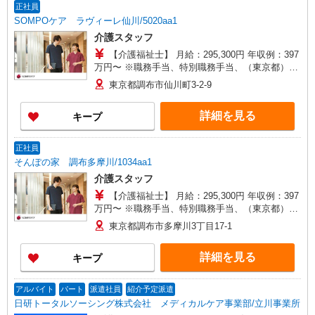
賞与：基本給2.08ヶ月分/年支給 ◎残業時は別途時
正社員
間外手当支給（超過1分〜）
SOMPOケア ラヴィーレ仙川/5020aa1
介護スタッフ
【介護福祉士】 月給：295,300円 年収例：397
万円〜 ※職務手当、特別職務手当、（東京都）居
住支援特別手当、働きがい向上手当、日祝手当
東京都調布市仙川町3-2-9
（月平均2回分）、夜勤手当（月平均5回分）等、
毎月平均的に支払われる手当を含みます。 ※居住
詳細を見る
キープ
支援特別手当は勤続5年目までの方はさらに1万円
支給（再入社は除く） ◎賞与：基本給2.08ヶ月分/
年支給 ◎残業時は別途時間外手当支給（超過1
正社員
分〜）
そんぽの家 調布多摩川/1034aa1
介護スタッフ
【介護福祉士】 月給：295,300円 年収例：397
万円〜 ※職務手当、特別職務手当、（東京都）居
住支援特別手当、働きがい向上手当、日祝手当
東京都調布市多摩川3丁目17-1
（月平均2回分）、夜勤手当（月平均5回分）等、
毎月平均的に支払われる手当を含みます。 ※居住
詳細を見る
キープ
支援特別手当は勤続5年目までの方はさらに1万円
支給（再入社は除く） ◎賞与：基本給2.08ヶ月分/
年支給 ◎残業時は別途時間外手当支給（超過1
アルバイト
パート
派遣社員
紹介予定派遣
分〜）
日研トータルソーシング株式会社 メディカルケア事業部/立川事業所