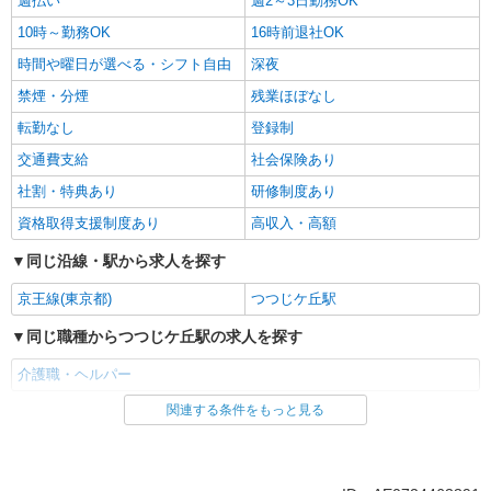
週払い
週2～3日勤務OK
10時～勤務OK
16時前退社OK
時間や曜日が選べる・シフト自由
深夜
禁煙・分煙
残業ほぼなし
転勤なし
登録制
交通費支給
社会保険あり
社割・特典あり
研修制度あり
資格取得支援制度あり
高収入・高額
同じ沿線・駅から求人を探す
京王線(東京都)
つつじケ丘駅
同じ職種からつつじケ丘駅の求人を探す
介護職・ヘルパー
関連する条件をもっと見る
同じ雇用形態からつつじケ丘駅の求人を探す
アルバイト
パート
派遣社員
紹介予定派遣