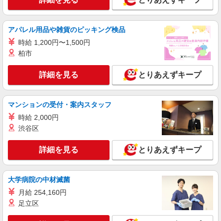
派遣社員
株式会社kotrio /●SW-H2-2100976
アパレル用品や雑貨のピッキング検品
見守りメインでのんびり作業♪調布駅のシニア
時給 1,200円〜1,500円
マンション
柏市
時給1650円〜2312円 ＜日払い有/週払い有/交
通費全支給(ガソリン代含む)＞
詳細を見る
とりあえずキープ
調布市下石原（調布駅）
詳細を見る
キープ
マンションの受付・案内スタッフ
時給 2,000円
派遣社員
渋谷区
株式会社kotrio /●SW-H2-2077303
仙川駅▼シニアマンション▼フロアの巡回や安
詳細を見る
とりあえずキープ
否確認など
時給1650円〜2312円 ＜日払い有/週払い有/交
通費全支給(ガソリン代含む)＞
大学病院の中材滅菌
調布市
月給 254,160円
足立区
詳細を見る
キープ