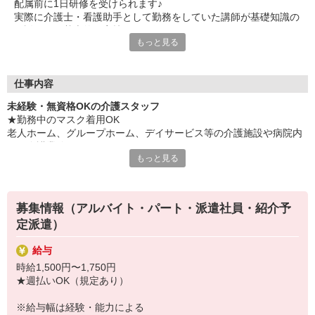
配属前に1日研修を受けられます♪
実際に介護士・看護助手として勤務をしていた講師が基礎知識の
ご説明から基本的な実技まで研修します！
もっと見る
※時給：1,226円＋交通費（規定あり）支給あり
【時間】10:00〜17:00（昼食休憩あり）
【場所】立川メディカルケア研修センター（東京都立川市錦町1-
12-14）
仕事内容
未経験・無資格OKの介護スタッフ
＼ 無資格・未経験からスタート可能 ／
★勤務中のマスク着用OK
手に職をつけて、長く安定した仕事に就きたい・・・
老人ホーム、グループホーム、デイサービス等の介護施設や病院内
そうお考えの方は介護業界にご注目を！
での介護業務をお願いします。
高齢社会が進む昨今、今後も高い需要が見込まれ
もっと見る
たくさんの方に喜んでもらえるお仕事です◎
・食事や入浴のお手伝いなどの身体介護
・シーツ交換、ベッドメイクなどの環境整備
経験を積んで、資格を取って、
・薬やおしぼりの準備などのケア
積み上げていくスキルは、一生モノの技術として今後ずっと役に
募集情報（アルバイト・パート・派遣社員・紹介予
・体操や季節ごとのレクリエーション
立つはず。
定派遣）
・歩行、車椅子の介助
また、ライフステージの変化にも対応しやすいのもポイントで
・見守り
す！
給与
※施設により異なります
時給1,500円〜1,750円
そんな長く活躍できる業界で、正社員を目指しませんか？
★施設内は冷暖房完備！いつでも快適にお仕事できますよ！
★週払いOK（規定あり）
あなたのやる気や向上心を全力で応援します♪
★まずはお名前を覚えてコミュニケーションをとるところから！
気軽にご連絡くださいね。
あなたのスキルに合わせて少しずつお仕事をお願いしていきます。
※給与幅は経験・能力による