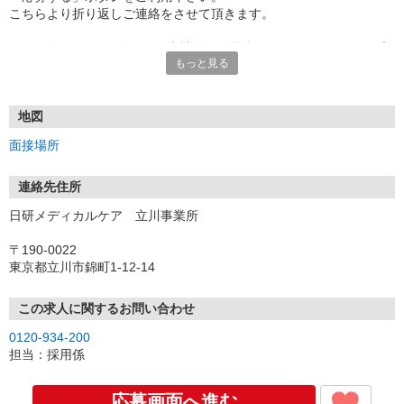
こちらより折り返しご連絡をさせて頂きます。
★TEL登録、WEB登録OK！来社登録の場合はクオカード2000円プ
もっと見る
レゼント
・履歴書＆写真不要で登録OK
・職場見学することも可能です
地図
面接場所
連絡先住所
日研メディカルケア 立川事業所
〒190-0022
東京都立川市錦町1-12-14
この求人に関するお問い合わせ
0120-934-200
担当：採用係
応募画面へ進む