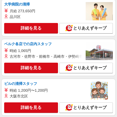
東京都調布市
大学病院の清掃
善手当：20,000〜60,000円（勤続年数、保有資格
により変動） ・固定残業手当：20,000円（10時
月給 273,650円
詳細を見る
キープ
間） ※固定残業時間を超過する場合には超過勤務
品川区
手当として別途支給 ・夜勤手当：10,000円/1回
（上記給与とは別に支給） 下記資格をお持ちの方
派遣社員
詳細を見る
歓迎 ・認知症介護基礎研修 ・初任者研修 ・実務
とりあえずキープ
（株）ウィルオブ・ワークCW 立川支店/ms130501
者研修 ・介護福祉士 など
介護スタッフ
時給1600円 ◆前払い・日払い・週払いOK
ベルク各店での店内スタッフ
東京都調布市
時給 1,065円
古河市・佐野市・前橋市・高崎市・伊勢崎市・太田市・館林市・
詳細を見る
キープ
詳細を見る
とりあえずキープ
紹介予定派遣
株式会社トラストグロース 新宿本社 第2営業部
ビルの清掃スタッフ
グループホームでの介護士
時給 1,200円〜1,200円
時給：1600円〜1750円 ※資格や経験面などに
よる
大阪市北区
東京都調布市
詳細を見る
とりあえずキープ
詳細を見る
キープ