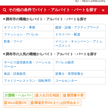
ID：AE0724463391
同じ特徴からつつじケ丘駅の求人を探す
その他の条件でバイト・アルバイト・パートを探す
入社日応相談
履歴書不要
調布市の職種からバイト・アルバイト・パートを探す
Web面接OK
職場見学OKまたは説明会あり
オフィスワーク・事務
建築・設備・アクティブワーク
未経験歓迎
経験者・有資格者歓迎
ファッション・アパレル
ドライバー・配達
新卒・第二新卒歓迎
女性活躍中
飲食・フード
イベント・キャンペーン・アミュ
主婦・主夫歓迎
フリーター歓迎
ーズメント
学歴不問
ブランクOK
調布市の人気の職種からバイト・アルバイト・パートを探す
ミドル（40代～）活躍中
エルダー（50代～）活躍中
サービス提供責任者・ソーシャル
アパレル販売
シニア（60代～）活躍中
昇給あり
ワーカー
週払い
週2～3日勤務OK
食品・試食販売
栄養士・管理栄養士
10時～勤務OK
16時前退社OK
ファミリーレストラン・回転寿司
コールセンター
時間や曜日が選べる・シフト自由
深夜
禁煙・分煙
残業ほぼなし
介護職・ヘルパー
入社日応相談
履歴書不要
転勤なし
登録制
Web面接OK
職場見学OKまたは説明会あり
交通費支給
社会保険あり