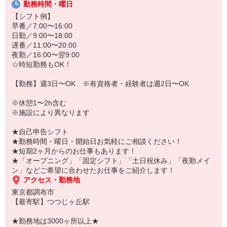
20代・30代・40代・50代・60代、
勤務時間・曜日
若手からミドル、中高年（エルダー）、シニア世代まで幅広く活躍
【シフト例】
中！
早番／7:00〜16:00
日勤／9:00〜18:00
「こんな時だからこそ、しっかり稼いでおきたい！」
遅番／11:00〜20:00
「すぐに働けるところはないかな…」
夜勤／16:00〜翌9:00
「しっかり稼げるアルバイトを探してる。」
☆時短勤務もOK！
そんな方もぜひ！お気軽にご連絡ください♪
【勤務】週3日〜OK ※有資格者・経験者は週2日〜OK
※休憩1〜2h含む
※施設により異なります
★自己申告シフト
★勤務時間・曜日・開始日お気軽にご相談ください！
★短期2ヶ月からのお仕事もあります！
★「オープニング」「固定シフト」「土日祝休み」「夜勤メイ
ン」などご希望に合わせたお仕事をご紹介します！
アクセス・勤務地
東京都調布市
【最寄駅】つつじヶ丘駅
★勤務地は3000ヶ所以上★