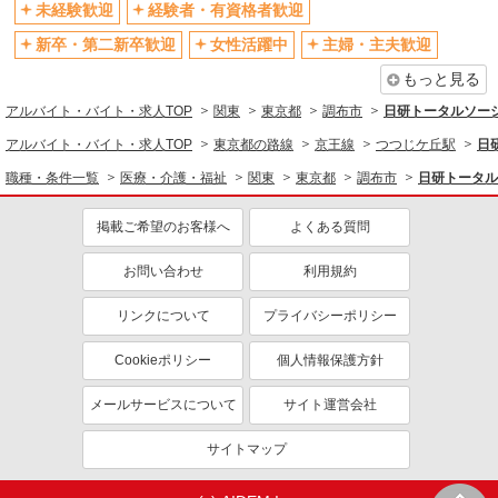
未経験歓迎
経験者・有資格者歓迎
社割・特典あり
研修制度あり
新卒・第二新卒歓迎
女性活躍中
主婦・主夫歓迎
資格取得支援制度あり
高収入・高額
もっと見る
同じ職種から求人を探す
アルバイト・バイト・求人TOP
関東
東京都
調布市
日研トータルソー
医療・介護・福祉
アルバイト・バイト・求人TOP
東京都の路線
京王線
つつじケ丘駅
日
介護職・ヘルパー
職種・条件一覧
医療・介護・福祉
関東
東京都
調布市
日研トータル
同じ特徴から求人を探す
掲載ご希望のお客様へ
よくある質問
未経験歓迎
ミドル（40代～）活躍中
お問い合わせ
利用規約
週2～3日勤務OK
深夜
交通費支給
社会保険あり
リンクについて
プライバシーポリシー
Cookieポリシー
個人情報保護方針
メールサービスについて
サイト運営会社
サイトマップ