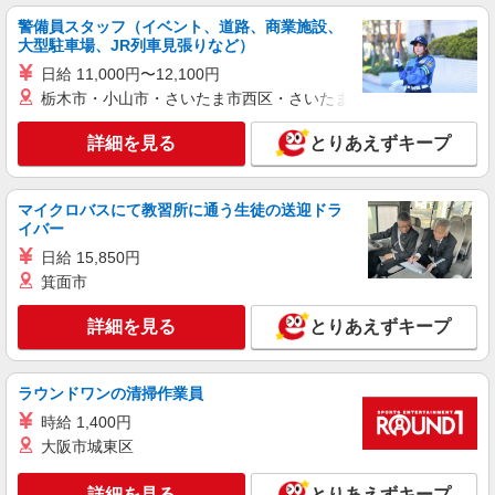
警備員スタッフ（イベント、道路、商業施設、
派遣社員
大型駐車場、JR列車見張りなど）
株式会社kotrio /●SW-H2-2001518
日給 11,000円〜12,100円
「支払い日に間に合ったぜ！」日払いOK＊障
栃木市・小山市・さいたま市西区・さいたま市岩槻区・久喜市・
がい者支援STAFF
時給1550円〜2312円 ＜日払い有/週払い有/交
詳細を見る
とりあえずキープ
通費全支給(ガソリン代含む)＞
調布市下石原（調布駅）
マイクロバスにて教習所に通う生徒の送迎ドラ
イバー
詳細を見る
キープ
日給 15,850円
派遣社員
箕面市
株式会社kotrio /●SW-H2-2103622
詳細を見る
とりあえずキープ
≪調布駅≫高級シニアマンションで見回り/生
活相談など
時給1650円〜2312円 ＜日払い有/週払い有/交
ラウンドワンの清掃作業員
通費全支給(ガソリン代含む)＞
時給 1,400円
調布市下石原（調布駅）
大阪市城東区
詳細を見る
キープ
詳細を見る
とりあえずキープ