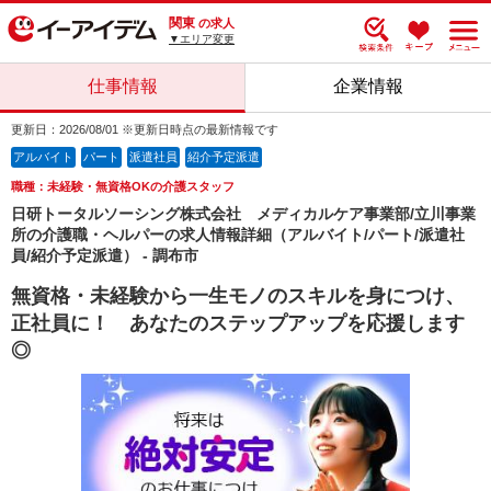
関東
の求人
▼エリア変更
仕事情報
企業情報
更新日：2026/08/01 ※更新日時点の最新情報です
アルバイト
パート
派遣社員
紹介予定派遣
職種：未経験・無資格OKの介護スタッフ
日研トータルソーシング株式会社 メディカルケア事業部/立川事業
所の介護職・ヘルパーの求人情報詳細（アルバイト/パート/派遣社
員/紹介予定派遣） - 調布市
無資格・未経験から一生モノのスキルを身につけ、
正社員に！ あなたのステップアップを応援します
◎