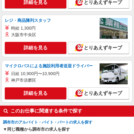
詳細を見る
とりあえずキープ
派遣社員
株式会社トラストグロース 新宿本社 第2営業部
デイケアでの介護士
レジ・商品陳列スタッフ
時給：1450〜1650円 ※資格や経験面などによ
時給 1,300円
る
大阪市中央区
東京都調布市
詳細を見る
とりあえずキープ
詳細を見る
キープ
マイクロバスによる施設利用者送迎ドライバー
派遣社員
株式会社トラストグロース 新宿本社 第2営業部
日給 10,900円〜10,900円
老人ホームでの介護士
神戸市須磨区
時給：1226円〜1400円 ※経験・資格により異
なる ※夜勤は別途夜勤手当あり
詳細を見る
とりあえずキープ
東京都調布市
このお仕事に関連する条件で探す
詳細を見る
キープ
調布市のアルバイト・バイト・パートの求人を探す
同じ職種から調布市の求人を探す