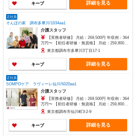
詳細を見る
キープ
正社員
そんぽの家 調布多摩川/1034aa1
介護スタッフ
【実務者研修】 月給：269,500円 年収例：364
万円〜 【初任者研修・無資格】 月給：259,800円
年収例：351万円〜 ※職務手当、（東京都）居住
東京都調布市多摩川3丁目17-1
支援特別手当、働きがい向上手当、日祝手当（月
平均2回分）、夜勤手当（月平均5回分）等、毎月
詳細を見る
キープ
平均的に支払われる手当を含みます。 ※居住支援
特別手当は勤続5年目までの方はさらに1万円支給
（再入社は除く） ◎賞与：基本給2.08ヶ月分/年支
正社員
給 ◎残業時は別途時間外手当支給（超過1分〜）
SOMPOケア ラヴィーレ仙川/5020aa1
介護スタッフ
【実務者研修】 月給：269,500円 年収例：364
万円〜 【初任者研修・無資格】 月給：259,800円
年収例：351万円〜 ※職務手当、（東京都）居住
東京都調布市仙川町3-2-9
支援特別手当、日祝手当（月平均2回分）、夜勤手
当（月平均5回分）等、毎月平均的に支払われる手
詳細を見る
キープ
当を含みます。 ※居住支援特別手当は勤続5年目
までの方はさらに1万円支給（再入社は除く） ◎