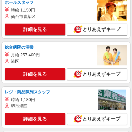
ホールスタッフ
東京都調布市
時給 1,150円
仙台市青葉区
詳細を見る
キープ
詳細を見る
とりあえずキープ
アルバイト
パート
派遣社員
紹介予定派遣
日研トータルソーシング株式会社 メディカルケア事業部/立川事業所
介護スタッフ／資格あり or 経験者
総合病院の清掃
時給1,550円〜1,750円 ◆無資格・経験者：時
月給 257,400円
給1,550円〜 ◆初任者研修・未経験：時給1,550
港区
円〜 ◆初任者研修・経験者：時給1,650円〜 ◆介
東京都調布市 【最寄駅】柴崎駅 ★勤務地は
護福祉士：時給1,750円〜 ※経験者は3ヶ月以上 ※
3000ヶ所以上★ 自宅から通いやすいエリアなど、
給与幅は経験・能力による ★週払いOK（規定あ
詳細を見る
とりあえずキープ
お好きな勤務地をお選び下さい！！
り）
詳細を見る
キープ
レジ・商品陳列スタッフ
職業紹介
時給 1,180円
株式会社kotrio /●YK-S-2097877
堺市堺区
介護職の正社員で夜勤一切ナシ！デイサービス
★仙川駅
詳細を見る
とりあえずキープ
【正社員】月給240,000〜400,000円 ・基本
給：200,000円〜220,000円 ・資格手当：10,000〜
30,000円 ・役職手当：10,000〜70,000円 ・処遇改