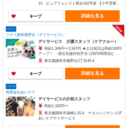
代全額支給
13 ピュアフォレスト西台102号室 【小平営業
所】東京都小平市仲町571番地2 ラリーマンショ
ン1F東 【在宅介護センター調布】東京都調布市国
詳細を見る
キープ
領町五丁目4-17 パレス調布1990A館 【在宅介護
センター府中】東京都府中市武蔵台二丁目20-16
NEW
メゾンド樹庵1階 【立川営業所】東京都立川市富
パート
士見町一丁目21-18 野村ビル101号室 【在宅介護
ツクイ調布菊野台（デイサービス）
センター成瀬】東京都町田市南成瀬五丁目1-6 コ
デイサービス 介護スタッフ（ケアクルー）
ーポ台益ナルセ B1F
時給1,346円〜1,567円 ★土日祝日は時給100円
アップ！ ・居住支援特別手当:120円/時間含む ※
給与幅は資格・経験等による
東京都調布市菊野台2丁目45-4
詳細を見る
キープ
パート
有限会社あいケア
デイサービスの介助スタッフ
時給1,320円〜
東京都調布市柴崎1-15-6 ナカメレジデンス1F
あいケアデイサービス