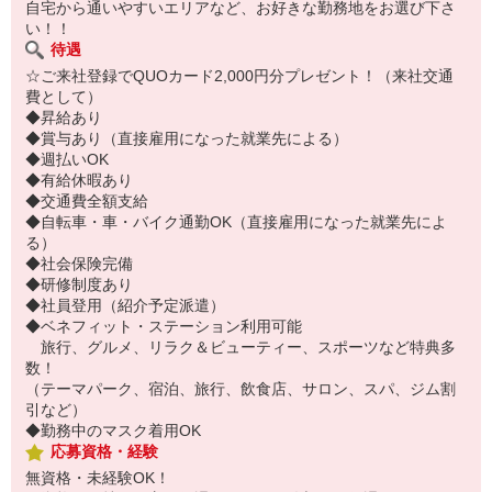
自宅から通いやすいエリアなど、お好きな勤務地をお選び下さ
い！！
待遇
☆ご来社登録でQUOカード2,000円分プレゼント！（来社交通
費として）
◆昇給あり
◆賞与あり（直接雇用になった就業先による）
◆週払いOK
◆有給休暇あり
◆交通費全額支給
◆自転車・車・バイク通勤OK（直接雇用になった就業先によ
る）
◆社会保険完備
◆研修制度あり
◆社員登用（紹介予定派遣）
◆ベネフィット・ステーション利用可能
旅行、グルメ、リラク＆ビューティー、スポーツなど特典多
数！
（テーマパーク、宿泊、旅行、飲食店、サロン、スパ、ジム割
引など）
◆勤務中のマスク着用OK
応募資格・経験
無資格・未経験OK！