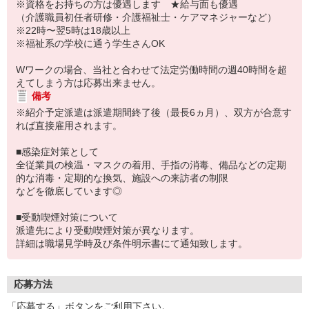
※資格をお持ちの方は優遇します ★給与面も優遇
（介護職員初任者研修・介護福祉士・ケアマネジャーなど）
※22時〜翌5時は18歳以上
※福祉系の学校に通う学生さんOK
Wワークの場合、当社と合わせて法定労働時間の週40時間を超
えてしまう方は応募出来ません。
備考
※紹介予定派遣は派遣期間終了後（最長6ヵ月）、双方が合意す
れば直接雇用されます。
■感染症対策として
全従業員の検温・マスクの着用、手指の消毒、備品などの定期
的な消毒・定期的な換気、施設への来訪者の制限
などを徹底しています◎
■受動喫煙対策について
派遣先により受動喫煙対策が異なります。
詳細は職場見学時及び条件明示書にて通知致します。
応募方法
「応募する」ボタンをご利用下さい。