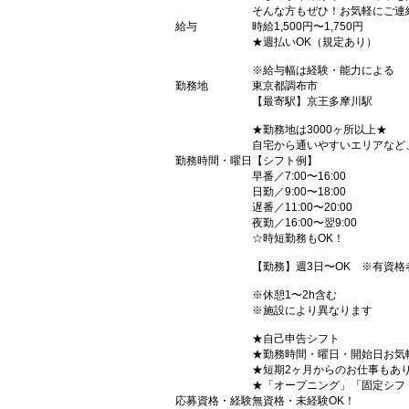
そんな方もぜひ！お気軽にご連
給与
時給1,500円〜1,750円
★週払いOK（規定あり）
※給与幅は経験・能力による
勤務地
東京都調布市
【最寄駅】京王多摩川駅
★勤務地は3000ヶ所以上★
自宅から通いやすいエリアなど
勤務時間・曜日
【シフト例】
早番／7:00〜16:00
日勤／9:00〜18:00
遅番／11:00〜20:00
夜勤／16:00〜翌9:00
☆時短勤務もOK！
【勤務】週3日〜OK ※有資格
※休憩1〜2h含む
※施設により異なります
★自己申告シフト
★勤務時間・曜日・開始日お気
★短期2ヶ月からのお仕事もあ
★「オープニング」「固定シフ
応募資格・経験
無資格・未経験OK！