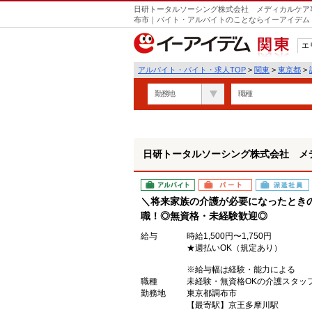
日研トータルソーシング株式会社 メディカルケア事
遣
布市｜バイト・アルバイトのことならイーアイデム
エ
関東
アルバイト・バイト・求人TOP
>
関東
>
東京都
>
勤務地
職種
日研トータルソーシング株式会社 メ
アルバイト
パート
派遣社員
＼将来家族の介護が必要になったときの
職！◎無資格・未経験歓迎◎
給与
時給1,500円〜1,750円
★週払いOK（規定あり）
※給与幅は経験・能力による
職種
未経験・無資格OKの介護スタッ
勤務地
東京都調布市
【最寄駅】京王多摩川駅