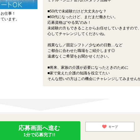
ミドル〜シニア世代のスタッフ活躍中
■50代で未経験だけど大丈夫かな？
るお仕事！
■60代になったけど、まだまだ働きたい。
しています。
応募資格は“やる気”のみ！
未経験の方もできることからお任せしていきますので
心してチャレンジしてくださいね。
残業なし／固定シフト／少なめの日数…など
ご都合に合わせた職場をご紹介します◎
遠慮なくご希望をお聞かせください。
■将来、家族の介護が必要になったときのために
■家で覚えた介護の知識を役立てたい
そんな想いの方はこの機会にチャレンジしてみません
応募画面へ進む
キープ
1分で応募完了!!