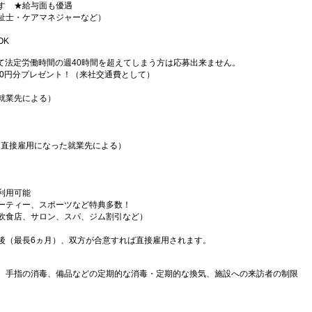
す ★給与面も優遇
祉士・ケアマネジャーなど）
OK
て法定労働時間の週40時間を超えてしまう方は応募出来ません。
000円分プレゼント！（来社交通費として）
就業先による）
（直接雇用になった就業先による）
利用可能
ーティー、スポーツなど特典多数！
飲食店、サロン、スパ、ジム割引など）
後（最長6ヵ月）、双方が合意すれば直接雇用されます。
、手指の消毒、備品などの定期的な消毒・定期的な換気、施設への来訪者の制限