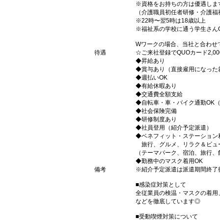
※資格をお持ちの方は優遇しま
（介護職員初任者研修・介護福
※22時〜翌5時は18歳以上
※福祉系の学校に通う学生さん
Wワークの場合、当社と合わせ
待遇
☆ご来社登録でQUOカード2,
◆昇給あり
◆賞与あり（直接雇用になった
◆週払いOK
◆有給休暇あり
◆交通費全額支給
◆自転車・車・バイク通勤OK
◆社会保険完備
◆研修制度あり
◆社員登用（紹介予定派遣）
◆ベネフィット・ステーション
旅行、グルメ、リラク＆ビュ
（テーマパーク、宿泊、旅行、
◆勤務中のマスク着用OK
備考
※紹介予定派遣は派遣期間終了
■感染症対策として
全従業員の検温・マスクの着用
などを徹底しています◎
■受動喫煙対策について