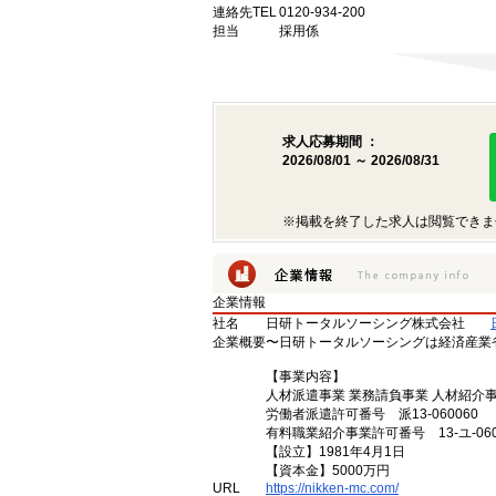
連絡先TEL
0120-934-200
担当
採用係
求人応募期間 ：
2026/08/01 ～ 2026/08/31
※掲載を終了した求人は閲覧できま
企業情報
社名
日研トータルソーシング株式会社
企業概要
〜日研トータルソーシングは経済産業
【事業内容】
人材派遣事業 業務請負事業 人材紹介
労働者派遣許可番号 派13-060060
有料職業紹介事業許可番号 13-ユ-060
【設立】1981年4月1日
【資本金】5000万円
URL
https://nikken-mc.com/