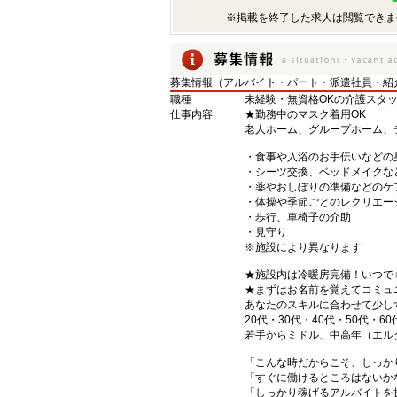
※掲載を終了した求人は閲覧できま
募集情報（アルバイト・パート・派遣社員・紹
職種
未経験・無資格OKの介護スタ
仕事内容
★勤務中のマスク着用OK
老人ホーム、グループホーム、
・食事や入浴のお手伝いなどの
・シーツ交換、ベッドメイクな
・薬やおしぼりの準備などのケ
・体操や季節ごとのレクリエー
・歩行、車椅子の介助
・見守り
※施設により異なります
★施設内は冷暖房完備！いつで
★まずはお名前を覚えてコミュ
あなたのスキルに合わせて少し
20代・30代・40代・50代・60
若手からミドル、中高年（エル
「こんな時だからこそ、しっか
「すぐに働けるところはないか
「しっかり稼げるアルバイトを