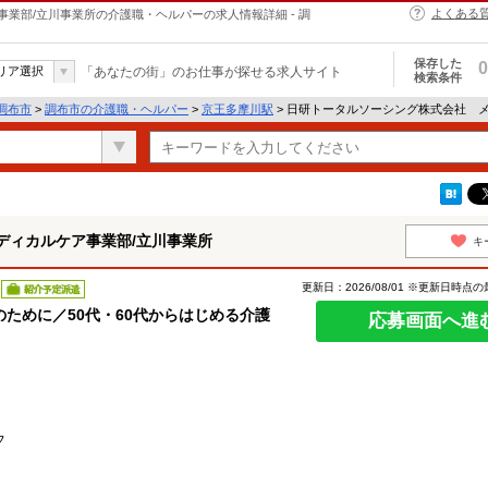
よくある
業部/立川事業所の介護職・ヘルパーの求人情報詳細 - 調
保存した
0
リア選択
「あなたの街」のお仕事が探せる求人サイト
検索条件
調布市
>
調布市の介護職・ヘルパー
>
京王多摩川駅
> 日研トータルソーシング株式会社 
ディカルケア事業部/立川事業所
キ
更新日：2026/08/01 ※更新日時点
紹介予定派遣
ために／50代・60代からはじめる介護
応募画面へ進
フ