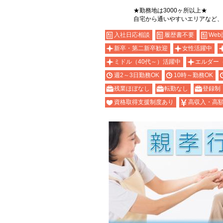
★勤務地は3000ヶ所以上★
自宅から通いやすいエリアなど、
入社日応相談
履歴書不要
Web
新卒・第二新卒歓迎
女性活躍中
ミドル（40代～）活躍中
エルダー
週2～3日勤務OK
10時～勤務OK
残業ほぼなし
転勤なし
登録制
資格取得支援制度あり
高収入・高