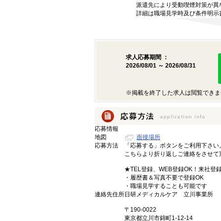
派遣先により受動喫煙対策が異
詳細は職場見学時及び条件明示
求人応募期間 ：
2026/08/01 ～ 2026/08/31
※掲載を終了した求人は閲覧できま
応募情報
地図
面接場所
応募方法
「応募する」ボタンをご利用下さい
こちらより折り返しご連絡をさせて
★TEL登録、WEB登録OK！来社登
・履歴書＆写真不要で登録OK
・職場見学することも可能です
連絡先住所
日研メディカルケア 立川事業所
〒190-0022
東京都立川市錦町1-12-14