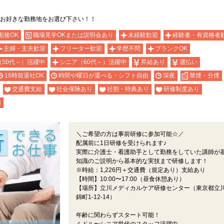
お好きな勤務地をお選び下さい！！
面接OK
職場見学OKまたは説明会あり
未経験歓迎
経験者・有資格者
主婦・主夫歓迎
フリーター歓迎
学歴不問
ブランクOK
（50代～）活躍中
シニア（60代～）活躍中
昇給あり
週払い
16時前退社OK
時間や曜日が選べる・シフト自由
深夜
禁煙・分煙
交通費支給
社会保険あり
社割・特典あり
研修制度あり
額
＼ご希望の方は事前研修に参加可能☆／
配属前に1日研修を受けられます♪
実際に介護士・看護助手として勤務をしていた講師が
知識のご説明から基本的な実技まで研修します！
※時給：1,226円＋交通費（規定あり）支給あり
【時間】10:00〜17:00（昼食休憩あり）
【場所】立川メディカルケア研修センター（東京都立
錦町1-12-14）
年齢に関わらずスタート可能！