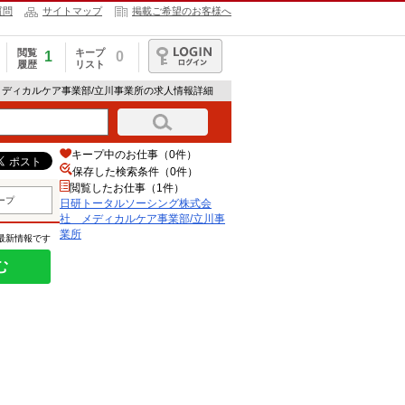
質問
サイトマップ
掲載ご希望のお客様へ
閲覧
キープ
1
0
履歴
リスト
ログイン
メディカルケア事業部/立川事業所の求人情報詳細
キープ中のお仕事（0件）
保存した検索条件（
0
件）
閲覧したお仕事（1件）
ープ
日研トータルソーシング株式会
社 メディカルケア事業部/立川事
業所
の最新情報です
む