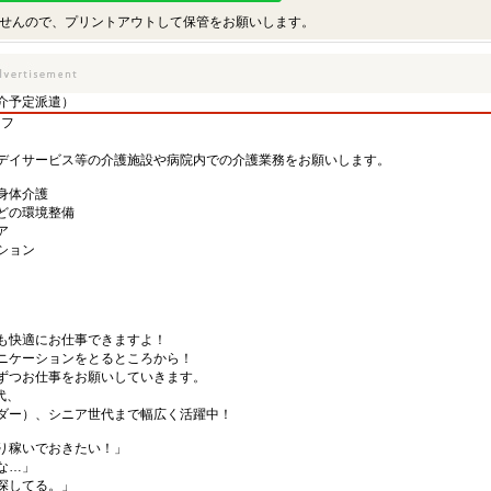
せんので、プリントアウトして保管をお願いします。
介予定派遣）
ッフ
デイサービス等の介護施設や病院内での介護業務をお願いします。
身体介護
どの環境整備
ア
ション
も快適にお仕事できますよ！
ニケーションをとるところから！
ずつお仕事をお願いしていきます。
代、
ダー）、シニア世代まで幅広く活躍中！
り稼いでおきたい！」
な…」
探してる。」