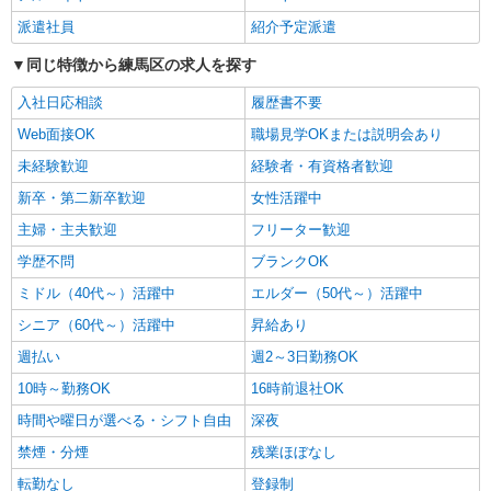
は勤続5年目までの方はさらに1万円支給（再入社
派遣社員
紹介予定派遣
は除く） ◎賞与：基本給2.08ヶ月分/年支給 ◎残
アルバイト
パート
業時は別途時間外手当支給（超過1分〜）
SOMPOケア 光が丘 訪問介護/2132cc2
同じ特徴から練馬区の求人を探す
登録ヘルパー
入社日応相談
履歴書不要
★（東京都）居住支援特別手当対象求人 【介
護福祉士】時給1,800円 ◎週20時間以上勤務（社
Web面接OK
職場見学OKまたは説明会あり
保加入者）の場合は時給1,850円 ＊早朝夜間（〜8
東京都練馬区田柄5-14-11 グリーンシティ恵
未経験歓迎
経験者・有資格者歓迎
時、18時〜）：時給2,250円〜 ＊日曜祝日：時給
マンション2階
2,100円〜 【実務者研修・初任者研修（ヘルパー1
新卒・第二新卒歓迎
女性活躍中
級・2級）】時給1,720円 ◎週20時間以上勤務（社
詳細を見る
キープ
主婦・主夫歓迎
フリーター歓迎
保加入者）の場合は時給1,770円 ＊早朝夜間（〜8
時、18時〜）：時給2,150円〜 ＊日曜祝日：時給
学歴不問
ブランクOK
2,020円〜 ◎身体介助、生活援助が同時給 ◎キャ
正社員
ンセル手当：職務時給の60％支給 ※居住支援特別
ミドル（40代～）活躍中
エルダー（50代～）活躍中
SOMPOケア 上石神井 定期巡回/2130da1
手当は勤続5年目までの方はさらに時給＋50円（再
シニア（60代～）活躍中
介護スタッフ
昇給あり
入社者は除く）
【実務者研修】 月給：240,000円 年収例：330
週払い
週2～3日勤務OK
万円〜 【初任者研修】 月給：230,300円 年収例：
10時～勤務OK
16時前退社OK
320万円〜 ※職務手当、(東京都)居住支援特別手
東京都練馬区上石神井2丁目22-27 【そんぽの
当、日祝手当（月平均2回分）、在宅手当（月平均
家S 上石神井】建物内
時間や曜日が選べる・シフト自由
深夜
10回分）等、毎月平均的に支払われる手当を含み
ます。 ■深夜勤手当別途支給：4,000円/回 ■オンコ
禁煙・分煙
残業ほぼなし
詳細を見る
キープ
ール手当（1,000円/日）あり ◎残業時は別途時間
転勤なし
登録制
外手当支給（超過1分〜） ◎居住支援特別手当は