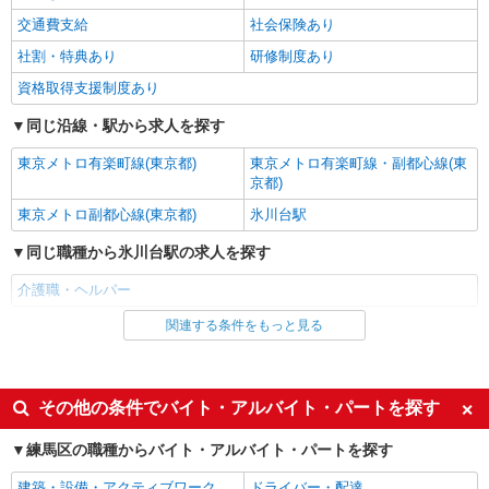
勤続5年目までの方はさらに1万円支給（再入社は
交通費支給
社会保険あり
正社員
除く） ◎賞与 基本給2.08ヶ月分/年支給
SOMPOケア ラヴィーレ南大泉/5009aa1
社割・特典あり
研修制度あり
介護スタッフ
資格取得支援制度あり
【介護福祉士】 月給：305,300円 年収例：410
万円〜 ※下記毎月平均的に支払われる手当を含み
同じ沿線・駅から求人を探す
ます。 ・職務手当 ・特別職務手当 ・特別地域手
東京都練馬区南大泉2-1-28
当 ・（東京都）居住支援特別手当 ・働きがい向上
東京メトロ有楽町線(東京都)
東京メトロ有楽町線・副都心線(東
手当 ・特別夜勤手当 ・日祝手当（月平均2回分）
京都)
詳細を見る
キープ
・夜勤手当（月平均5回分） ※居住支援特別手当
東京メトロ副都心線(東京都)
氷川台駅
は勤続5年目までの方はさらに1万円支給（再入社
は除く） ◎賞与：基本給2.08ヶ月分/年支給 ◎残
アルバイト
パート
同じ職種から氷川台駅の求人を探す
業時は別途時間外手当支給（超過1分〜）
SOMPOケア 上石神井 訪問介護/2129cc2
介護職・ヘルパー
登録ヘルパー
★（東京都）居住支援特別手当対象求人 【介
関連する条件をもっと見る
同じ雇用形態から氷川台駅の求人を探す
護福祉士】時給1,800円 ◎週20時間以上勤務（社
保加入者）の場合は時給1,850円 ＊早朝夜間（〜8
アルバイト
パート
東京都練馬区上石神井2丁目22-27 【そんぽの
時、18時〜）：時給2,250円〜 ＊日曜祝日：時給
家S 上石神井】建物内
派遣社員
紹介予定派遣
2,100円〜 【実務者研修・初任者研修（ヘルパー1
その他の条件でバイト・アルバイト・パートを探す
級・2級）】時給1,720円 ◎週20時間以上勤務（社
同じ特徴から氷川台駅の求人を探す
詳細を見る
キープ
保加入者）の場合は時給1,770円 ＊早朝夜間（〜8
練馬区の職種からバイト・アルバイト・パートを探す
時、18時〜）：時給2,150円〜 ＊日曜祝日：時給
入社日応相談
履歴書不要
2,020円〜 ◎身体介助、生活援助が同時給 ◎キャ
正社員
建築・設備・アクティブワーク
ドライバー・配達