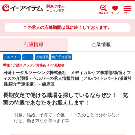
関東
の求人
▼エリア変更
この求人の応募期間は既に終了しております。
仕事情報
企業情報
アルバイト
パート
派遣社員
紹介予定派遣
職種：介護スタッフ／資格あり or 経験者
日研トータルソーシング株式会社 メディカルケア事業部/新宿オフ
ィスの介護職・ヘルパーの求人情報詳細（アルバイト/パート/派遣社
員/紹介予定派遣） - 練馬区
長期安定で働ける職場を探しているならぜひ！ 充
実の待遇であなたをお迎えします！
引越、結婚、子育て、介護・・・先のことは分からない
けど、働き方なら選べます◎