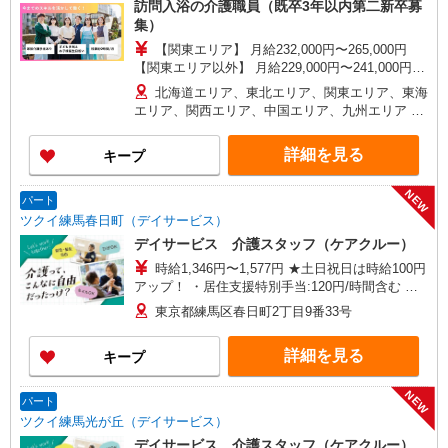
訪問入浴の介護職員（既卒3年以内第二新卒募
目19-8
集）
【関東エリア】 月給232,000円〜265,000円
【関東エリア以外】 月給229,000円〜241,000円
※勤務地域により異なります ※地域手当含む ※交
北海道エリア、東北エリア、関東エリア、東海
付金手当含む ※各種手当は待遇項目を参照 ◎キャ
エリア、関西エリア、中国エリア、九州エリア ※
リアステップ年収モデル（参考値） 一般職（平均
全国11支店 ※基本的に希望を考慮した事業所に配
勤続年数5年）390万円 事業所長（平均勤続年数10
属されます。 ※Ｕ・Ｉターン歓迎！会社都合によ
詳細を見る
キープ
年 2〜3年で所長になる人もいます！）500万円
る異動等はございません！
ブロック長（平均勤続年数13年）650万円 エリア
長（平均勤続年数17年）720万円
NEW
パート
ツクイ練馬春日町（デイサービス）
デイサービス 介護スタッフ（ケアクルー）
時給1,346円〜1,577円 ★土日祝日は時給100円
アップ！ ・居住支援特別手当:120円/時間含む ※
給与幅は資格・経験等による
東京都練馬区春日町2丁目9番33号
詳細を見る
キープ
NEW
パート
ツクイ練馬光が丘（デイサービス）
デイサービス 介護スタッフ（ケアクルー）