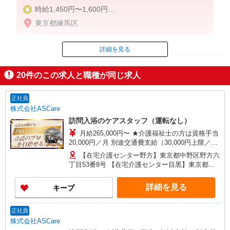
時給1,450円〜1,600円
東京都練馬区
◆無資格・経験者：時給1,450円〜
◆初任者研修・未経験：時給1,450円〜
◆初任者研修・経験者：時給1,500円〜
詳細を見る
ID：AE0626555508
◆介護福祉士・経験者：時給1,600円〜
20
件のこの求人と職種が同じ求人
※経験者は3ヶ月以上
掲載期間終了
※給与幅は経験・能力による
正社員
★週払いOK（規定あり）
株式会社ASCare
訪問入浴のケアスタッフ（運転なし）
月給265,000円〜 ★介護福祉士の方は資格手当
20,000円／月 別途交通費支給（30,000円上限／
月） 別途残業手当（月平均残業時間15時間）残業
【在宅介護センター野方】東京都中野区野方六
代全額支給
丁目53番8号 【在宅介護センター目黒】東京都目
黒区中根一丁目9番7号 都立大川井ビル101号室
【在宅介護センター小岩】東京都江戸川区西小岩
詳細を見る
キープ
四丁目14-6 メゾン司1階1F号室 【在宅介護セン
ター西東京】東京都西東京市西原町一丁目4-6 サ
ンハイツ101号室 【在宅介護センター石神井】東
正社員
京都練馬区石神井町三丁目18-4 ユービル102号
株式会社ASCare
【在宅介護センター大田】東京都大田区蒲田二丁