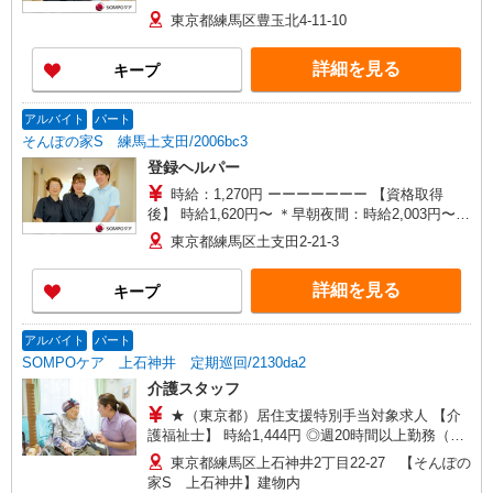
ーーーーーーー
東京都練馬区豊玉北4-11-10
詳細を見る
キープ
アルバイト
パート
そんぽの家S 練馬土支田/2006bc3
登録ヘルパー
時給：1,270円 ーーーーーーー 【資格取得
後】 時給1,620円〜 ＊早朝夜間：時給2,003円〜
＊日曜祝日：時給1,920円〜 ーーーーーーー
東京都練馬区土支田2-21-3
詳細を見る
キープ
アルバイト
パート
SOMPOケア 上石神井 定期巡回/2130da2
介護スタッフ
★（東京都）居住支援特別手当対象求人 【介
護福祉士】 時給1,444円 ◎週20時間以上勤務（社
保加入者）の場合は時給1,494円 【実務者研修・
東京都練馬区上石神井2丁目22-27 【そんぽの
初任者研修（ヘルパー1級・2級）】 時給1,364円
家S 上石神井】建物内