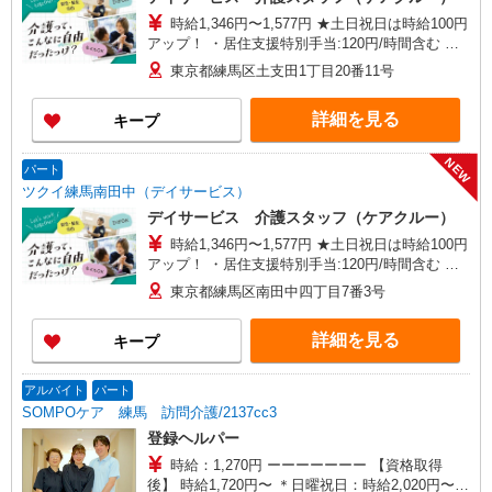
時給1,346円〜1,577円 ★土日祝日は時給100円
アップ！ ・居住支援特別手当:120円/時間含む ※
給与幅は資格・経験等による
東京都練馬区土支田1丁目20番11号
詳細を見る
キープ
NEW
パート
ツクイ練馬南田中（デイサービス）
デイサービス 介護スタッフ（ケアクルー）
時給1,346円〜1,577円 ★土日祝日は時給100円
アップ！ ・居住支援特別手当:120円/時間含む ※
給与幅は資格・経験等による
東京都練馬区南田中四丁目7番3号
詳細を見る
キープ
アルバイト
パート
SOMPOケア 練馬 訪問介護/2137cc3
登録ヘルパー
時給：1,270円 ーーーーーーー 【資格取得
後】 時給1,720円〜 ＊日曜祝日：時給2,020円〜