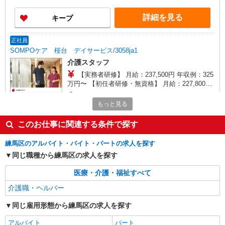
◎週20時間以上勤務（社保加入者）の場合は時給
1,414円 ※居住支援特別手当は勤続5年目までの方
詳細を見る
キープ
はさらに時給＋50円（再入社者は除く） ◎夜勤勤
務の場合別途手当あり：4,000円/回
正社員
SOMPOケア 桜台 デイサービス/3058ja1
介護スタッフ
【実務者研修】 月給：237,500円 年収例：325
万円〜 【初任者研修・無資格】 月給：227,800円
年収例：310万円〜 ※職務手当、（東京都）居住
東京都練馬区桜台2-29-11
支援特別手当含む ※居住支援特別手当は勤続5年
もっと見る
目までの方はさらに1万円支給（再入社は除く）
詳細を見る
キープ
◎賞与：基本給2.08ヶ月分/年支給 ◎残業時は別途
このお仕事に関連する条件で探す
時間外手当支給（超過1分〜）
正社員
練馬区のアルバイト・バイト・パートの求人を探す
SOMPOケア ラヴィーレ鷺ノ宮/5008aa1
同じ職種から練馬区の求人を探す
介護スタッフ
医療・介護・福祉すべて
【介護福祉士】 月給：305,300円 年収例：410
万円〜 ※下記毎月平均的に支払われる手当を含み
介護職・ヘルパー
ます。 ・職務手当 ・特別職務手当 ・特別地域手
東京都練馬区中村南3丁目23-11
当 ・（東京都）居住支援特別手当 ・働きがい向上
同じ雇用形態から練馬区の求人を探す
手当 ・特別夜勤手当 ・日祝手当（月平均2回分）
詳細を見る
キープ
・夜勤手当（月平均5回分） ※居住支援特別手当
アルバイト
パート