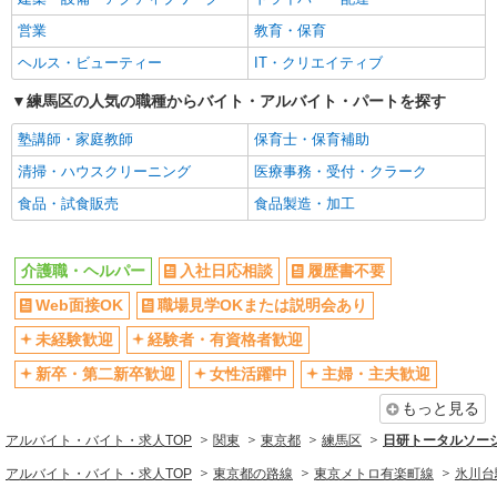
ンセル手当：職務時給の60％支給 ※居住支援特別
Web面接OK
職場見学OKまたは説明会あり
SOMPOケア 上石神井 定期巡回/2130da1
手当は勤続5年目までの方はさらに時給＋50円（再
営業
教育・保育
介護スタッフ
未経験歓迎
経験者・有資格者歓迎
入社者は除く）
ヘルス・ビューティー
IT・クリエイティブ
【介護福祉士】 月給：282,300円 年収例：380
新卒・第二新卒歓迎
女性活躍中
万円〜 ※職務手当、特別職務手当、特別地域手
練馬区の人気の職種からバイト・アルバイト・パートを探す
主婦・主夫歓迎
当、（東京都）居住支援特別手当、働きがい向上
フリーター歓迎
東京都練馬区上石神井2丁目22-27 【そんぽの
手当、日祝手当（月平均2回分）、在宅手当（月平
塾講師・家庭教師
家S 上石神井】建物内
保育士・保育補助
学歴不問
ブランクOK
均10回分）等、毎月平均的に支払われる手当を含
清掃・ハウスクリーニング
みます。 ■深夜勤手当別途支給：4,000円/回 ■オン
医療事務・受付・クラーク
ミドル（40代～）活躍中
エルダー（50代～）活躍中
詳細を見る
キープ
コール手当（1,000円/日）あり ◎残業時は別途時
食品・試食販売
食品製造・加工
シニア（60代～）活躍中
昇給あり
間外手当支給（超過1分〜） ◎居住支援特別手当
は勤続5年目までの方はさらに1万円支給（再入社
週払い
正社員
週2～3日勤務OK
は除く） ◎賞与 基本給2.08ヶ月分/年支給
そんぽの家S 上石神井/2009ba1
介護職・ヘルパー
入社日応相談
履歴書不要
10時～勤務OK
16時前退社OK
介護スタッフ
時間や曜日が選べる・シフト自由
Web面接OK
職場見学OKまたは説明会あり
深夜
【介護福祉士】 月給：302,300円 年収例：406
万円〜 ※下記毎月平均的に支払われる手当を含み
禁煙・分煙
残業ほぼなし
未経験歓迎
経験者・有資格者歓迎
ます。 ・職務手当 ・特別職務手当 ・特別地域手
東京都練馬区上石神井2丁目22-27
転勤なし
登録制
新卒・第二新卒歓迎
女性活躍中
主婦・主夫歓迎
当 ・（東京都）居住支援特別手当 ・働きがい向上
手当 ・特別夜勤手当 ・日祝手当（月平均2回分）
交通費支給
社会保険あり
もっと見る
詳細を見る
キープ
・夜勤手当（月平均5回分） ※居住支援特別手当
社割・特典あり
研修制度あり
は勤続5年目までの方はさらに1万円支給（再入社
アルバイト・バイト・求人TOP
関東
東京都
練馬区
日研トータルソー
は除く） ◎賞与：基本給2.08ヶ月分/年支給 ◎残
アルバイト
パート
資格取得支援制度あり
アルバイト・バイト・求人TOP
業時は別途時間外手当支給（超過1分〜）
東京都の路線
東京メトロ有楽町線
氷川台
SOMPOケア ラヴィーレ南大泉/5009aa2